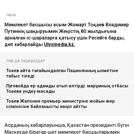
Ақорда
Мемлекет басшысы Қасым-Жомарт Тоқаев Владимир
Путиннің шақыруымен Жеңістің 80 жылдығына
арналған іс-шараларға қатысу үшін Ресейге барды,
деп хабарлайды
Ulysmedia.kz.
ТАҒЫ ДА ОҚЫҢЫЗДАР
Тоқаев қайта тағайындалған Пашинянның қызметіне
табыс тіледі
Луговойда ер адамды атып өлтірді: марқұмның отбасы
Тоқаевқа үндеу жасады
Тоқаев Жапония премьер-министріне жойқын жер
сілкінісіне байланысты көңіл айтты
Ақорданың хабарлауынша, Қазақстан президенті бүгін
Мәскеуде бірқатар шет мемлекет басшыларымен