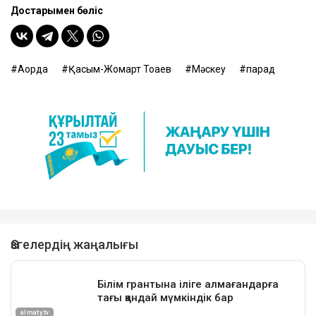
Достарыңмен бөліс
Ақорда
Қасым-Жомарт Тоқаев
Мәскеу
парад