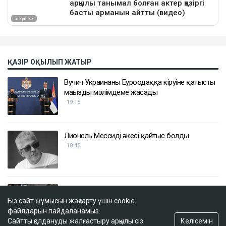
ҚАЗІР ОҚЫЛЫП ЖАТЫР
Вучич Украинаның Еуроодаққа кіруіне қатысты
маңызды мәлімдеме жасады
19:15
Лионель Мессидің әкесі қайтыс болды
18:45
2 сағатта 100 сұрақ: Қазақстан азаматтығын
алу үшін тест қалай өтеді?
Біз сайт жұмысын жақсарту үшін cookie
17:59
файлдарын пайдаланамыз.
Келісемін
Сайтты қолдануды жалғастыру арқылы сіз