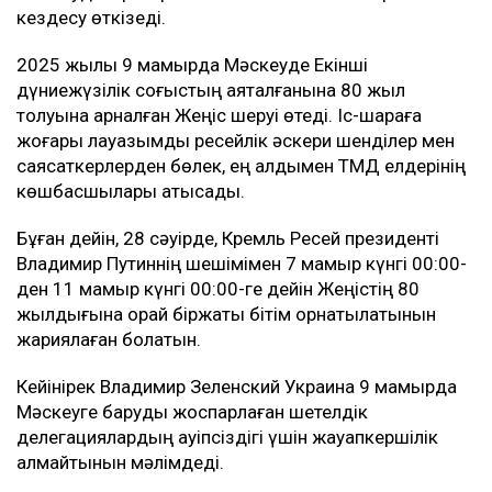
кездесу өткізеді.
2025 жылы 9 мамырда Мәскеуде Екінші
дүниежүзілік соғыстың аяқталғанына 80 жыл
толуына арналған Жеңіс шеруі өтеді. Іс-шараға
жоғары лауазымды ресейлік әскери шенділер мен
саясаткерлерден бөлек, ең алдымен ТМД елдерінің
көшбасшылары қатысады.
Бұған дейін, 28 сәуірде, Кремль Ресей президенті
Владимир Путиннің шешімімен 7 мамыр күнгі 00:00-
ден 11 мамыр күнгі 00:00-ге дейін Жеңістің 80
жылдығына орай біржақты бітім орнатылатынын
жариялаған болатын.
Кейінірек Владимир Зеленский Украина 9 мамырда
Мәскеуге баруды жоспарлаған шетелдік
делегациялардың қауіпсіздігі үшін жауапкершілік
алмайтынын мәлімдеді.