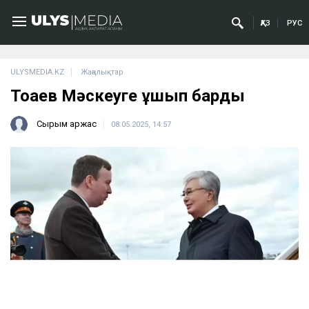
ҚАЗ
РУС
ULYSMEDIA.KZ
Жаңалықтар
Тоқаев Мәскеуге ұшып барды
Сырым Қаржас
08.05.2025, 14:57