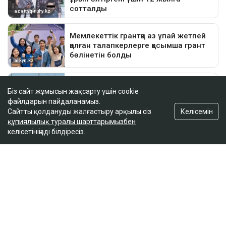
Біз сайт жұмысын жақсарту үшін cookie
файлдарын пайдаланамыз.
Келісемін
Сайтты қолдануды жалғастыру арқылы сіз
құпиялылық туралы шарттарымызбен
келісетініңізді білдіресіз.