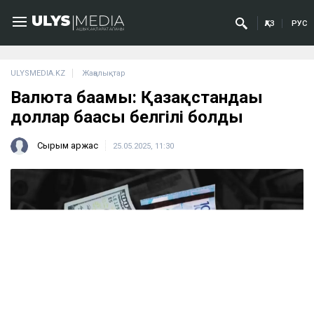
ҚАЗ
РУС
ULYSMEDIA.KZ
Жаңалықтар
Валюта бағамы: Қазақстандағы
доллар бағасы белгілі болды
Сырым Қаржас
25.05.2025, 11:30