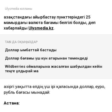
Ulysmedia коллажы
Қазақстандағы айырбастау пункттеріндегі 25
мамырдағы валюта бағамы белгілі болды, деп
хабарлайды
Ulysmedia.kz
.
ТАҒЫ ДА ОҚЫҢЫЗДАР
Доллар қымбаттай бастады
Доллар бағамы үш күн қатарынан төмендеді
Wildberries қоймаларына жасалған шабуылдан кейін
теңге құлдырай ма
Қазіргі уақытта елдің үш ірі қаласында доллар, еуро,
рубль бағасы мынадай:
Астана: