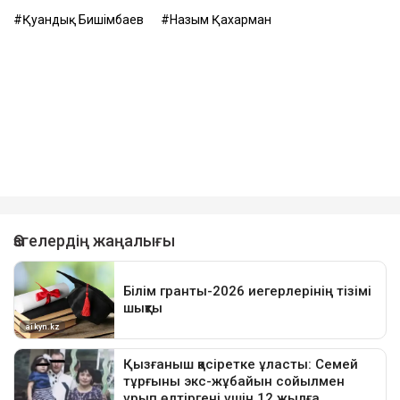
Қуандық Бишімбаев
Назым Қахарман