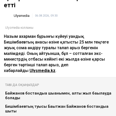
етті
Ulysmedia
06.08.2026, 09:30
Ulysmedia коллажы
Назым Қахарман бұрынғы күйеуі Қуандық
Бишімбаевтың анасы өзіне қатысты 25 млн теңгеге
жуық сома өндіру туралы талап арыз бергенін
мәлімдеді. Оның айтуынша, бұл – сотталған экс-
министрдің отбасы кейінгі екі жылда өзіне қарсы
берген төртінші талап арыз, деп
хабарлайды
Ulysmedia.kz
.
ТАҒЫ ДА ОҚЫҢЫЗДАР
Байжанов бостандыққа шыққанымен, алты жыл бақылауда
болады
Бишімбаевтың туысы Бақытжан Байжанов бостандыққа
шықты