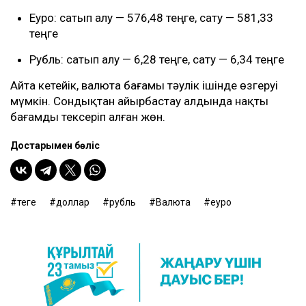
Еуро: сатып алу — 576,48 теңге, сату — 581,33
теңге
Рубль: сатып алу — 6,28 теңге, сату — 6,34 теңге
Айта кетейік, валюта бағамы тәулік ішінде өзгеруі
мүмкін. Сондықтан айырбастау алдында нақты
бағамды тексеріп алған жөн.
Достарыңмен бөліс
теңге
доллар
рубль
Валюта
еуро