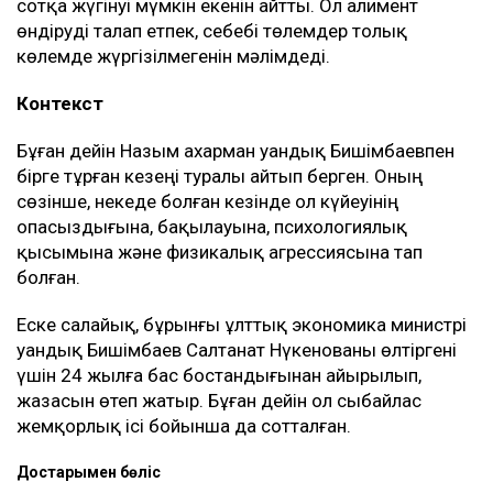
сотқа жүгінуі мүмкін екенін айтты. Ол алимент
өндіруді талап етпек, себебі төлемдер толық
көлемде жүргізілмегенін мәлімдеді.
Контекст
Бұған дейін Назым Қахарман Қуандық Бишімбаевпен
бірге тұрған кезеңі туралы айтып берген. Оның
сөзінше, некеде болған кезінде ол күйеуінің
опасыздығына, бақылауына, психологиялық
қысымына және физикалық агрессиясына тап
болған.
Еске салайық, бұрынғы ұлттық экономика министрі
Қуандық Бишімбаев Салтанат Нүкенованы өлтіргені
үшін 24 жылға бас бостандығынан айырылып,
жазасын өтеп жатыр. Бұған дейін ол сыбайлас
жемқорлық ісі бойынша да сотталған.
Достарыңмен бөліс