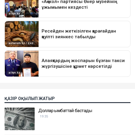
ҚАЗІР ОҚЫЛЫП ЖАТЫР
Доллар қымбаттай бастады
19:35