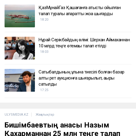
ҚазМұнайГаз Қашағанға қатысты қойылған
талап туралы ақпаратты жоққа шығарды
18:20
Нұрай Серікбайдың өлімі: Шерхан Аймаханнан
10 млрд теңге өтемақы талап етілді
18:03
Сатыбалдының ұлына тиесілі болған базар
алты рет аукционға шығарылып, ақыры
сатылды
17:25
ULYSMEDIA.KZ
Жаңалықтар
Бишімбаевтың анасы Назым
Қахарманнан 25 млн теңге талап