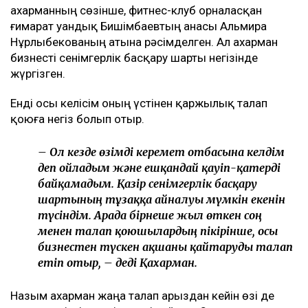
Қахарманның сөзінше, фитнес-клуб орналасқан
ғимарат Қуандық Бишімбаевтың анасы Альмира
Нұрлыбекованың атына рәсімделген. Ал Қахарман
бизнесті сенімгерлік басқару шарты негізінде
жүргізген.
Енді осы келісім оның үстінен қаржылық талап
қоюға негіз болып отыр.
– Ол кезде өзімді керемет отбасына келдім
деп ойладым және ешқандай қауіп-қатерді
байқамадым. Қазір сенімгерлік басқару
шартының тұзаққа айналуы мүмкін екенін
түсіндім. Арада бірнеше жыл өткен соң
менен талап қоюшылардың пікірінше, осы
бизнестен түскен ақшаны қайтаруды талап
етіп отыр, – деді Қахарман.
Назым Қахарман жаңа талап арыздан кейін өзі де