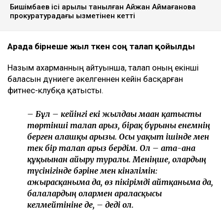
Бишімбаев ісі арқылы танылған Айжан Аймағанова
прокуратурадағы қызметінен кетті
Арада бірнеше жыл өткен соң талап қойылды
Назым Қахарманның айтуынша, талап оның екінші
баласын дүниеге әкелгеннен кейін басқарған
фитнес-клубқа қатысты.
– Бұл – кейінгі екі жылдағы маған қатысты
төртінші талап арыз, бірақ бұрынғы енемнің
берген алғашқы арызы. Осы уақыт ішінде мен
тек бір талап арыз бердім. Ол – ата-ана
құқығынан айыру туралы. Меніңше, олардың
түсінігінде бәріне мен кінәлімін:
ажырасқаныма да, өз пікірімді айтқаныма да,
балалардың олармен араласқысы
келмейтініне де, – деді ол.