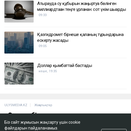
ҚАЗІР ОҚЫЛЫП ЖАТЫР
TikTok-тағы тікелей эфирде балағат сөз айтқан
ер адам қамауға алынды
10:06
Атырауда су құбырын жаңғыртуға бөлінген
миллиардтаған теңге ұрланған: сот үкім шығарды
09:33
Қазгидромет бірнеше қаланың тұрғындарына
ескерту жасады
09:05
Біз сайт жұмысын жақсарту үшін cookie
файлдарын пайдаланамыз.