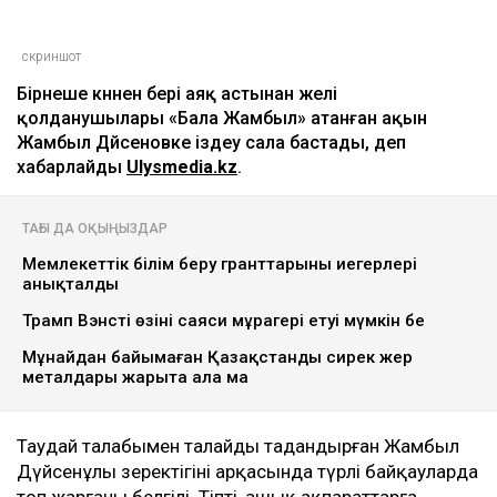
скриншот
Бірнеше күннен бері аяқ астынан желі
қолданушылары «Бала Жамбыл» атанған ақын
Жамбыл Дүйсеновке іздеу сала бастады, деп
хабарлайды
Ulysmedia.kz
.
ТАҒЫ ДА ОҚЫҢЫЗДАР
Мемлекеттік білім беру гранттарының иегерлері
анықталды
Трамп Вэнсті өзінің саяси мұрагері етуі мүмкін бе
Мұнайдан байымаған Қазақстанды сирек жер
металдары жарыта ала ма
Таудай талабымен талайды таңдандырған Жамбыл
Дүйсенұлы зеректігінің арқасында түрлі байқауларда
топ жарғаны белгілі. Тіпті, ашық ақпараттарға