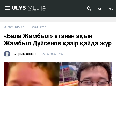
ҚАЗ
РУС
ULYSMEDIA.KZ
Жаңалықтар
«Бала Жамбыл» атанған ақын
Жамбыл Дүйсенов қазір қайда жүр
Сырым Қаржас
29.05.2025, 14:50