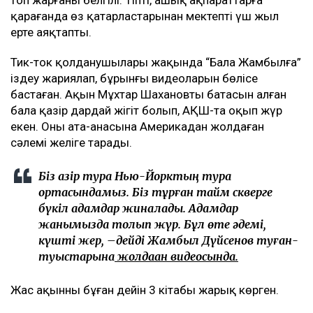
қарағанда өз қатарластарынан мектепті үш жыл
ерте аяқтапты.
Тик-ток қолданушылары жақында “Бала Жамбылға”
іздеу жариялап, бұрынғы видеоларын бөлісе
бастаған. Ақын Мұхтар Шахановтың батасын алған
бала қазір дардай жігіт болып, АҚШ-та оқып жүр
екен. Оның ата-анасына Америкадан жолдаған
сәлемі желіге тарады.
Біз қазір тура Нью-Йорктың тура
ортасындамыз. Біз тұрған тайм скверге
бүкіл адамдар жиналады. Адамдар
жанымызда толып жүр. Бұл өте әдемі,
күшті жер, –дейді Жамбыл Дүйсенов туған-
туыстарына
жолдаған видеосында.
Жас ақынның бұған дейін 3 кітабы жарық көрген.