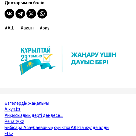
Достарыңмен бөліс
АҚШ
ақын
оқу