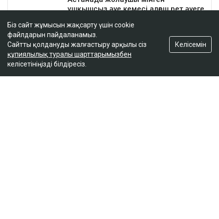
Біз сайт жұмысын жақсарту үшін cookie
файлдарын пайдаланамыз.
Келісемін
Сайтты қолдануды жалғастыру арқылы сіз
құпиялылық туралы шарттарымызбен
келісетініңізді білдіресіз.
ҚАЗІР ОҚЫЛЫП ЖАТЫР