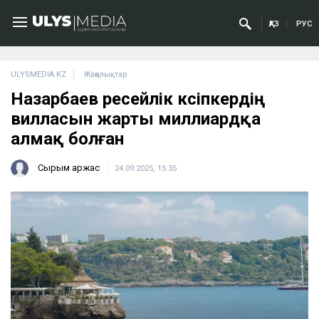
ҚАЗ
РУС
ULYSMEDIA.KZ
Жаңалықтар
Назарбаев ресейлік кәсіпкердің
вилласын жарты миллиардқа
алмақ болған
Сырым Қаржас
24.09.2025, 15:35