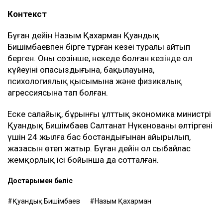
Контекст
Бұған дейін Назым Қахарман Қуандық
Бишімбаевпен бірге тұрған кезеңі туралы айтып
берген. Оның сөзінше, некеде болған кезінде ол
күйеуінің опасыздығына, бақылауына,
психологиялық қысымына және физикалық
агрессиясына тап болған.
Еске салайық, бұрынғы ұлттық экономика министрі
Қуандық Бишімбаев Салтанат Нүкенованы өлтіргені
үшін 24 жылға бас бостандығынан айырылып,
жазасын өтеп жатыр. Бұған дейін ол сыбайлас
жемқорлық ісі бойынша да сотталған.
Достарыңмен бөліс
Қуандық Бишімбаев
Назым Қахарман