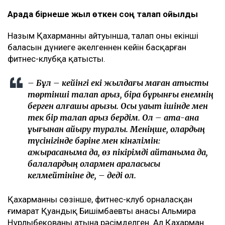
Арада бірнеше жыл өткен соң талап қойылды
Назым Қахарманның айтуынша, талап оның екінші
баласын дүниеге әкелгеннен кейін басқарған
фитнес-клубқа қатысты.
– Бұл – кейінгі екі жылдағы маған қатысты
төртінші талап арыз, бірақ бұрынғы енемнің
берген алғашқы арызы. Осы уақыт ішінде мен
тек бір талап арыз бердім. Ол – ата-ана
құқығынан айыру туралы. Меніңше, олардың
түсінігінде бәріне мен кінәлімін:
ажырасқаныма да, өз пікірімді айтқаныма да,
балалардың олармен араласқысы
келмейтініне де, – деді ол.
Қахарманның сөзінше, фитнес-клуб орналасқан
ғимарат Қуандық Бишімбаевтың анасы Альмира
Нұрлыбекованың атына рәсімделген. Ал Қахарман