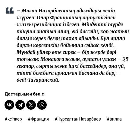
– Маған Назарбаевтың адамдары келіп
жүрген. Олар Францияның оңтүстігінен
жазғы резиденция іздеген. Міндетті түрде
тікұшақ қонатын алаң, екі бассейн, көп жатын
бөлме керек деген талап қойылды. Бұл вилла
барлық көрсеткіш бойынша сәйкес келді.
Мұндай үйлер өте сирек – бір жерде бәрі
тоғысқан: Монакоға жақын, аумағы үлкен – 3,5
гектар, сыртқы және ішкі бассейндер, қонақ үй,
тіпті бомбаға арналған баспана да бар, –
деді Чигиринский.
Достарыңмен бөліс
кәсіпкер
Франция
Нұрсұлтан Назарбаев
вилла