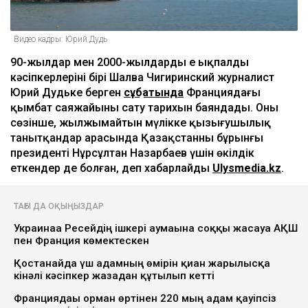
Видео кадры: Юрий Дудь
90-жылдар мен 2000-жылдардың ең ықпалды
кәсіпкерлерінің бірі Шалва Чигиринский журналист
Юрий Дудьке берген
сұқбатында
Франциядағы
қымбат саяжайының сату тарихын баяндады. Оның
сөзінше, жылжымайтын мүлікке қызығушылық
танытқандар арасында Қазақстанның бұрынғы
президенті Нұрсұлтан Назарбаев үшін өкілдік
еткендер де болған, деп хабарлайды
Ulysmedia.kz
.
ТАҒЫ ДА ОҚЫҢЫЗДАР
Украинаға Ресейдің ішкері аумағына соққы жасауға АҚШ
пен Франция көмектескен
Қостанайда үш адамның өмірін қиған жарылысқа
кінәлі кәсіпкер жазадан құтылып кетті
Франциядағы орман өртінен 220 мың адам қауіпсіз