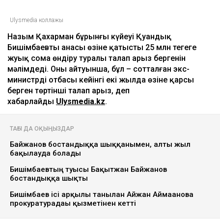
Ulysmedia коллажы
Назым Қахарман бұрынғы күйеуі Қуандық
Бишімбаевтың анасы өзіне қатысты 25 млн теңгеге
жуық сома өндіру туралы талап арыз бергенін
мәлімдеді. Оның айтуынша, бұл – сотталған экс-
министрдің отбасы кейінгі екі жылда өзіне қарсы
берген төртінші талап арыз, деп
хабарлайды
Ulysmedia.kz
.
ТАҒЫ ДА ОҚЫҢЫЗДАР
Байжанов бостандыққа шыққанымен, алты жыл
бақылауда болады
Бишімбаевтың туысы Бақытжан Байжанов
бостандыққа шықты
Бишімбаев ісі арқылы танылған Айжан Аймағанова
прокуратурадағы қызметінен кетті