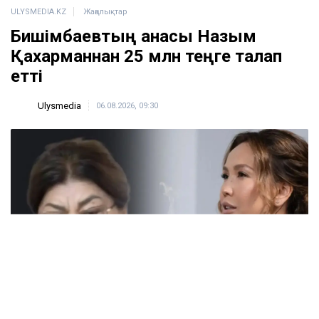
ULYSMEDIA.KZ
Жаңалықтар
Бишімбаевтың анасы Назым
Қахарманнан 25 млн теңге талап
етті
Ulysmedia
06.08.2026, 09:30