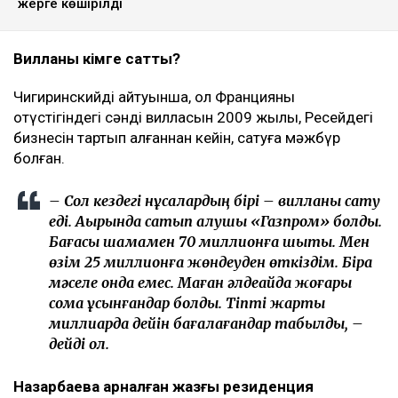
жерге көшірілді
Вилланы кімге сатты?
Чигиринскийдің айтуынша, ол Францияның
оңтүстігіндегі сәнді вилласын 2009 жылы, Ресейдегі
бизнесін тартып алғаннан кейін, сатуға мәжбүр
болған.
– Сол кездегі нұсқалардың бірі – вилланы сату
еді. Ақырында сатып алушы «Газпром» болды.
Бағасы шамамен 70 миллионға шықты. Мен
өзім 25 миллионға жөндеуден өткіздім. Бірақ
мәселе онда емес. Маған әлдеқайда жоғары
сома ұсынғандар болды. Тіпті жарты
миллиардқа дейін бағалағандар табылды, –
дейді ол.
Назарбаевқа арналған жазғы резиденция