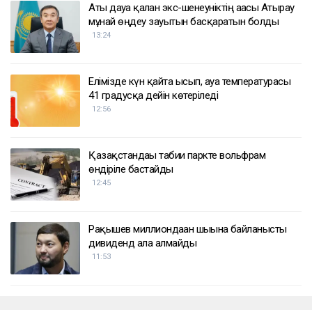
Аты дауға қалған экс-шенеуніктің ағасы Атырау
мұнай өңдеу зауытын басқаратын болды
13:24
Елімізде күн қайта ысып, ауа температурасы
41 градусқа дейін көтеріледі
12:56
Қазақстандағы табиғи паркте вольфрам
өндіріле бастайды
12:45
Рақышев миллиондаған шығынға байланысты
дивиденд ала алмайды
11:53