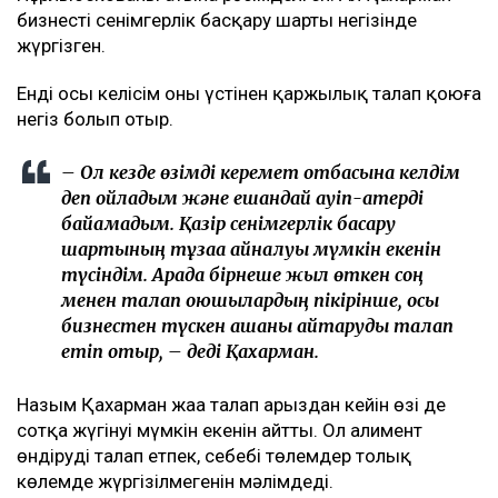
бизнесті сенімгерлік басқару шарты негізінде
жүргізген.
Енді осы келісім оның үстінен қаржылық талап қоюға
негіз болып отыр.
– Ол кезде өзімді керемет отбасына келдім
деп ойладым және ешқандай қауіп-қатерді
байқамадым. Қазір сенімгерлік басқару
шартының тұзаққа айналуы мүмкін екенін
түсіндім. Арада бірнеше жыл өткен соң
менен талап қоюшылардың пікірінше, осы
бизнестен түскен ақшаны қайтаруды талап
етіп отыр, – деді Қахарман.
Назым Қахарман жаңа талап арыздан кейін өзі де
сотқа жүгінуі мүмкін екенін айтты. Ол алимент
өндіруді талап етпек, себебі төлемдер толық
көлемде жүргізілмегенін мәлімдеді.