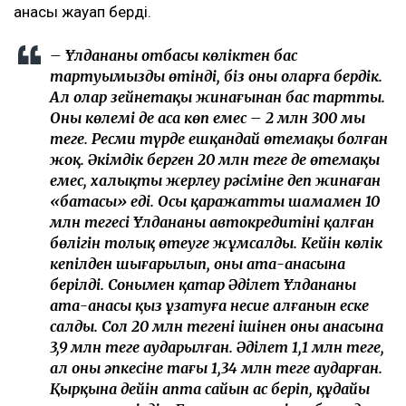
анасы жауап берді.
– Ұлдананың отбасы көліктен бас
тартуымызды өтінді, біз оны оларға бердік.
Ал олар зейнетақы жинағынан бас тартты.
Оның көлемі де аса көп емес – 2 млн 300 мың
теңге. Ресми түрде ешқандай өтемақы болған
жоқ. Әкімдік берген 20 млн теңге де өтемақы
емес, халықтың жерлеу рәсіміне деп жинаған
«батасы» еді. Осы қаражаттың шамамен 10
млн теңгесі Ұлдананың автокредитінің қалған
бөлігін толық өтеуге жұмсалды. Кейін көлік
кепілден шығарылып, оның ата-анасына
берілді. Сонымен қатар Әділет Ұлдананың
ата-анасы қыз ұзатуға несие алғанын еске
салды. Сол 20 млн теңгенің ішінен оның анасына
3,9 млн теңге аударылған. Әділет 1,1 млн теңге,
ал оның әпкесіне тағы 1,34 млн теңге аударған.
Қырқына дейін апта сайын ас беріп, құдайы