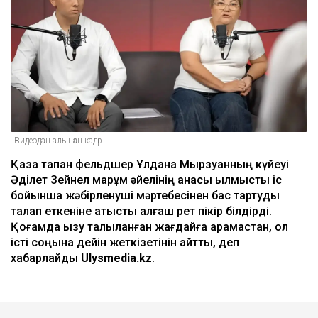
Видеодан алынған кадр
Қаза тапқан фельдшер Ұлдана Мырзуанның күйеуі
Әділет Зейнел марқұм әйелінің анасы қылмыстық іс
бойынша жәбірленуші мәртебесінен бас тартуды
талап еткеніне қатысты алғаш рет пікір білдірді.
Қоғамда қызу талқыланған жағдайға қарамастан, ол
істі соңына дейін жеткізетінін айтты, деп
хабарлайды
Ulysmedia.kz
.