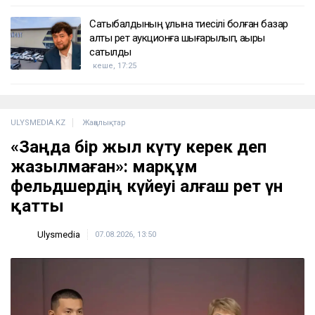
Сатыбалдының ұлына тиесілі болған базар
алты рет аукционға шығарылып, ақыры
сатылды
кеше, 17:25
ULYSMEDIA.KZ
Жаңалықтар
«Заңда бір жыл күту керек деп
жазылмаған»: марқұм
фельдшердің күйеуі алғаш рет үн
қатты
Ulysmedia
07.08.2026, 13:50