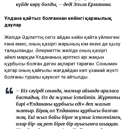
күйде көру болды, – деді Эльза Ерманова.
Ұлдана қайтыс болғаннан кейінгі қаржылық
даулар
Желіде Әділеттің сегіз айдан кейін қайта үйленгені
ғана емес, оның қазіргі жарының кім екені де қызу
талқыланды. Әлеуметтік желіде оның қазіргі
әйелі марқұм Ұлдананың әріптесі әрі жақын
құрбысы болған деген ақпарат тараған. Сонымен
қатар оның қайғылы жағдайдан көп ұзамай жүкті
болғаны туралы қауесет те айтылды.
– Біз сәуірдің соңында, мамыр айында араласа
бастадық. Ол да жұмыс істейтін. Жұрттың
бәрі «Ұлдананың құрбысы еді» деп жазып
жатыр. Бірақ ол Ұлдананың құрбысы болған
жоқ. Екі жыл бойы бірге жұмыс істегенімен,
олар бір-ақ рет бірге бір ауысымға шыққан.