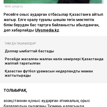
Фото: proza.ru
Ресейге қоныс аударған отбасылар Қазақстанға қайтып
жатыр. Елге оралу туралы шешім тегін мектептік
білім беруден бас тартуға байланысты қабылданған,
деп хабарлайды
Ulysmedia.kz
.
ТАҒЫ ДА ОҚЫҢЫЗДАР
Доллар қымбаттай бастады
Ресейде жасалған жалған көлік нөмірлері Қазақстанда
жаппай таратылған
Қазақстан футбол құрамасын нидерландтық маман
жаттықтырады
ТОЛЫҒЫРАҚ
Қазақстаннан қоныс аударған этникалық орыс
балалардың ондағаны Тюмень қаласында