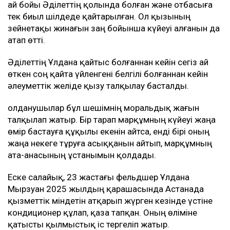
ай бойы Әділеттің қолында болған және отбасыға
тек биыл шілдеде қайтарылған. Ол қызының
зейнетақы жинағын заң бойынша күйеуі алғанын да
атап өтті.
Әділеттің Ұлдана қайтыс болғаннан кейін сегіз ай
өткен соң қайта үйленгені белгілі болғаннан кейін
әлеуметтік желіде қызу талқылау басталды.
Қолданушылар бұл шешімнің моральдық жағын
талқылап жатыр. Бір тарап марқұмның күйеуі жаңа
өмір бастауға құқылы екенін айтса, енді бірі оның
жаңа некеге тұруға асыққанын айтып, марқұмның
ата-анасының ұстанымын қолдады.
Еске салайық, 23 жастағы фельдшер Ұлдана
Мырзуан 2025 жылдың қарашасында Астанада
қызметтік міндетін атқарып жүрген кезінде үстіне
кондиционер құлап, қаза тапқан. Оның өліміне
қатысты қылмыстық іс тергеліп жатыр.