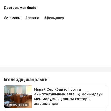
Достарыңмен бөліс
өтемақы
астана
фельдшер