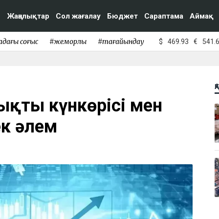
Жаңалықтар
Сол жағалау
Бюджет
Сараптама
Аймақ
адағы соғыс
#жемқорлық
#тағайындау
$
469.93
€
541.
Қ
лықтың күнкөрісі мен
лек әлем