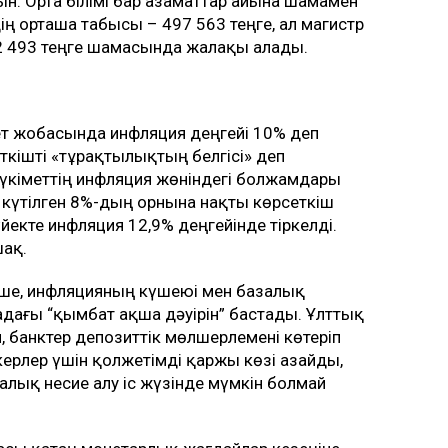
н. Орта білімі бар азаматтар айына шамамен
ің орташа табысы – 497 563 теңге, ал магистр
2 493 теңге шамасында жалақы алады.
т жобасында инфляция деңгейі 10% деп
еткішті «тұрақтылықтың белгісі» деп
а үкіметтің инфляция жөніндегі болжамдары
күтілген 8%-дың орнына нақты көрсеткіш
йекте инфляция 12,9% деңгейінде тіркелді.
шақ.
ше, инфляцияның күшеюі мен базалық
ағы “қымбат ақша дәуірін” бастады. Ұлттық
, банктер депозиттік мөлшерлемені көтеріп
пкерлер үшін қолжетімді қаржы көзі азайды,
лық несие алу іс жүзінде мүмкін болмай