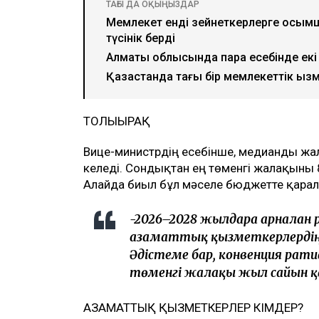
ТАҒЫ ДА ОҚЫҢЫЗДАР
Мемлекет енді зейнеткерлерге қосым
түсінік берді
Алматы облысында пара есебінде екі 
Қазақстанда тағы бір мемлекеттік қыз
ТОЛЫҒЫРАҚ
Вице-министрдің есебінше, медианды жал
келеді. Сондықтан ең төменгі жалақыны 
Алайда биыл бұл мәселе бюджетте қара
-2026–2028 жылдарға арналға
азаматтық қызметкерлердің Е
Әдістеме бар, конвенция рат
төменгі жалақы жыл сайын қ
АЗАМАТТЫҚ ҚЫЗМЕТКЕРЛЕР КІМДЕР?