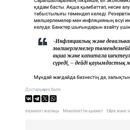
Сарапшыларының пікірінше, ел экономик
қадам басты. Ақша қымбаттап, несие алу
табыстылығы төмендеп келеді. Резервті
мөлшерлемелер мен инфляцияның өсуі ин
келуде. Банктер шығындарын азайту үшін
-Инфляциялық және девальв
мөлшерлемелер төмендемейді.
ақша және капиталға шектеул
сүреді, – дейді қауымдастық
Мұндай жағдайда бизнестің де, халықты
Достарыңмен бөліс
ең төменгі жалақы
Мемлекеттік қызмет
Еңбек және 