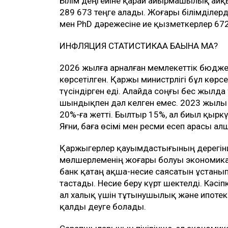
Білім деңгейіне қарай айырмашылық айқы
289 673 теңге алады. Жоғары білімділерд
мен PhD дәрежесіне ие қызметкерлер 67
ИНФЛЯЦИЯ СТАТИСТИКАҒА БАҒЫНА МА?
2026 жылға арналған мемлекеттік бюдже
көрсетілген. Қаржы министрлігі бұл көрс
түсіндірген еді. Алайда соңғы бес жылд
шындықпен дәл келген емес. 2023 жылы 
20%-ға жетті. Былтыр 15%, ал биыл қыркү
Яғни, баға өсімі мен ресми есеп арасы ал
Қаржыгерлер қауымдастығының дерегін
мөлшерлеменің жоғары болуы экономикад
банк қатаң ақша-несие саясатын ұстанып
тастады. Несие беру күрт шектелді. Кәсі
ал халық үшін тұтынушылық және ипотека
қалды деуге болады.