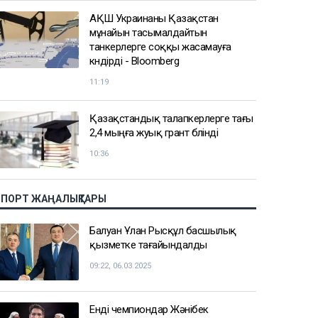
АҚШ Украинаны Қазақстан
мұнайын тасымалдайтын
танкерлерге соққы жасамауға
көндірді - Bloomberg
11:19
Қазақстандық талапкерлерге тағы
2,4 мыңға жуық грант бөлінді
10:36
СПОРТ ЖАҢАЛЫҚТАРЫ
Балуан Ұлан Рысқұл басшылық
қызметке тағайындалды
09:22, 06.03.2025
Енді чемпиондар Жәнібек