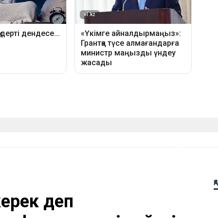
Қ
керек деп