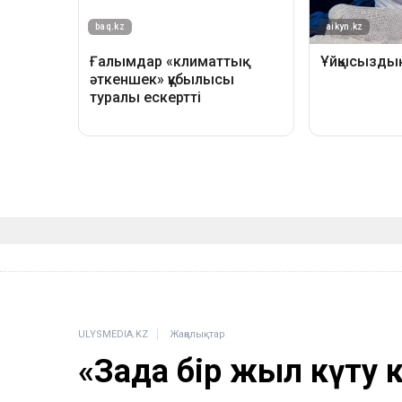
ULYSMEDIA.KZ
Жаңалықтар
«Заңда бір жыл күту 