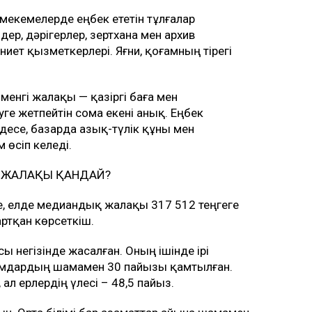
мекемелерде еңбек ететін тұлғалар
ер, дәрігерлер, зертхана мен архив
иет қызметкерлері. Яғни, қоғамның тірегі
менгі жалақы — қазіргі баға мен
уге жетпейтін сома екені анық. Еңбек
» десе, базарда азық-түлік құны мен
өсіп келеді.
Қ ЖАЛАҚЫ ҚАНДАЙ?
, елде медиандық жалақы 317 512 теңгеге
артқан көрсеткіш.
ы негізінде жасалған. Оның ішінде ірі
ымдардың шамамен 30 пайызы қамтылған.
ал ерлердің үлесі – 48,5 пайыз.