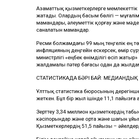
Азаматтық қызметкерлерге мемлекеттік 
жатады. Олардың басым бөлігі — мұғалімд
мамандары, әлеуметтік қорғау және мәден
саналатын мамандар.
Ресми болжамдағы 99 мың теңгелік ең тө
инфляцияның деңгейін ескерсек, өмір сүр
министрлігі «еңбек өнімділігі өсіп жатыр
жалдамалы пәтер бағасы одан да жылдам 
СТАТИСТИКАДА БӘРІ БАЙ: МЕДИАНДЫ
Ұлттық статистика бюросының дерегінше
жеткен. Бұл бір жыл ішінде 11,1 пайызға 
Зерттеу 3,34 миллион қызметкердің табыс
кәсіпорындар және орта және шағын ұй
Қызметкерлердің 51,5 пайызы – әйелдер, 