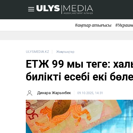
#қаңтар қақтығысы
#Украин
ULYSMEDIA.KZ
Жаңалықтар
ЕТЖ 99 мың теңге: ха
биліктің есебі екі бө
Динара Жарқынбек
09.10.2025, 14:31