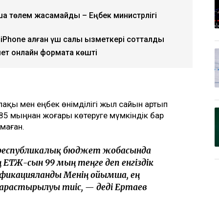
ша төлем жасамайды – Еңбек министрлігі
iPhone алған үш салық қызметкері сотталды
мет онлайн форматқа көшті
ақы мен еңбек өнімділігі жыл сайын артып
85 мыңнан жоғары көтеруге мүмкіндік бар
лмаған.
н республикалық бюджет жобасында
ТЖ-сын 99 мың теңге деп енгіздік
ификацияланды Менің ойымша, ең
арастырылуы тиіс, — деді Ертаев