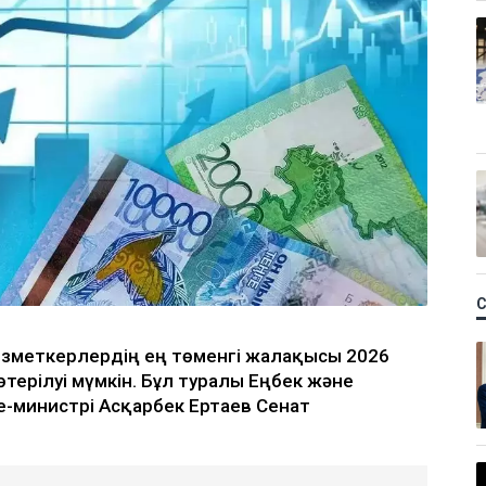
ызметкерлердің ең төменгі жалақысы 2026
терілуі мүмкін. Бұл туралы Еңбек және
е-министрі Асқарбек Ертаев Сенат