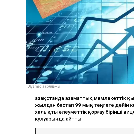
Ulysmedia коллажы
Қазақстанда азаматтық мемлекеттік қ
жылдан бастап 99 мың теңгеге дейін кө
халықты әлеуметтік қорғау бірінші виц
кулуарында айтты.