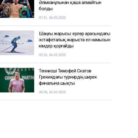
Әлімханұлынан қаша алмайтын
болды
07:41, 06.03.2025
Шаңғы жарысы: ерлер арасындағы
эстафеталық жарыста ел намысын
кімдер қорғайды
05:26, 06.03.2025
Теннисші Тимофей Скатов
Грекиядағы турнирдің ширек
финалына шықты
04:39, 06.03.2025