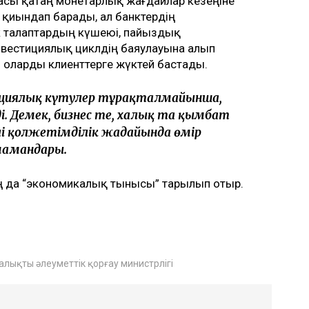
асы қатаң монетарлық жағдайлар кезеңіне
 қиындап барады, ал банктердің
к талаптардың күшеюі, пайыздық
вестициялық циклдің баяулауына алып
 оларды клиенттерге жүктей бастады.
ациялық күтулер тұрақталмайынша,
 Демек, бизнес те, халық та қымбат
і қолжетімділік жағдайында өмір
 мамандары.
ң да “экономикалық тынысы” тарылып отыр.
халықты әлеуметтік қорғау министрлігі