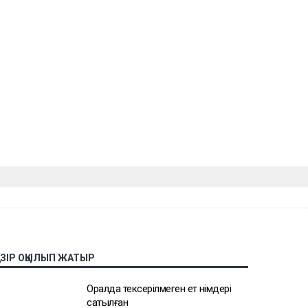
АЗІР ОҚЫЛЫП ЖАТЫР
Оралда тексерілмеген ет өнімдері
сатылған