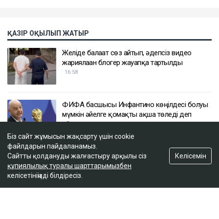
ҚАЗІР ОҚЫЛЫП ЖАТЫР
Желіде балағат сөз айтып, әдепсіз видео
жариялаған блогер жауапқа тартылды
16:58
ФИФА басшысы Инфантино көңілдесі болуы
мүмкін әйелге қомақты ақша төледі деп
айыпталды
16:40
Біз сайт жұмысын жақсарту үшін cookie
файлдарын пайдаланамыз.
Келісемін
Сайтты қолдануды жалғастыру арқылы сіз
«Жеке кездескім келеді»: Ақтауда қайтыс
құпиялылық туралы шарттарымызбен
болған жасөспірімнің анасы денсаулық сақтау
келісетініңізді білдіресіз.
министріне үндеу жасады
15:54
Қазақстанның бірнеше өңірінде +43 градусқа