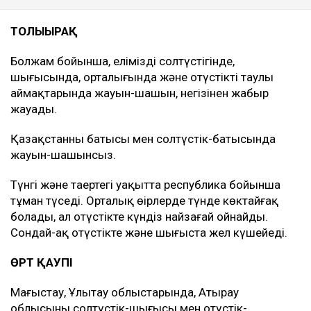
ТОЛЫҒЫРАҚ
Болжам бойынша, еліміздің солтүстігінде,
шығысында, орталығында және оңтүстіктің таулы
аймақтарында жауын-шашын, негізінен жаңбыр
жауады.
Қазақстанның батысы мен солтүстік-батысында
жауын-шашынсыз.
Түнгі және таңертеңгі уақытта республика бойынша
тұман түседі. Орталық өңірлерде түнде көктайғақ
болады, ал оңтүстікте күндіз найзағай ойнайды.
Сондай-ақ оңтүстікте және шығыста жел күшейеді.
ӨРТ ҚАУПІ
Маңғыстау, Ұлытау облыстарында, Атырау
облысының солтүстік-шығысы мен оңтүстік-