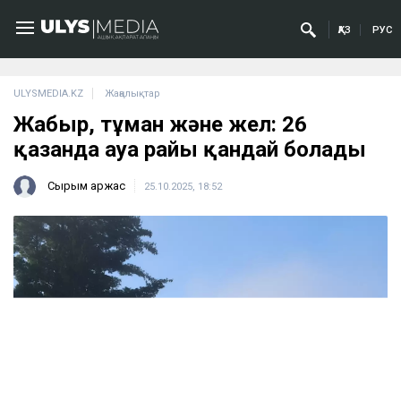
ҚАЗ
РУС
ULYSMEDIA.KZ
Жаңалықтар
Жаңбыр, тұман және жел: 26
қазанда ауа райы қандай болады
Сырым Қаржас
25.10.2025, 18:52