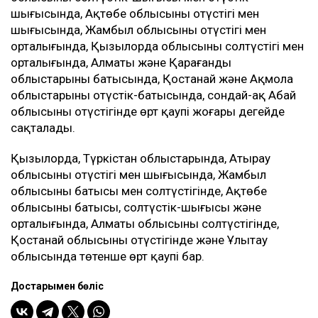
шығысында, Ақтөбе облысының оңтүстігі мен
шығысында, Жамбыл облысының оңтүстігі мен
орталығында, Қызылорда облысының солтүстігі мен
орталығында, Алматы және Қарағанды
облыстарының батысында, Қостанай және Ақмола
облыстарының оңтүстік-батысында, сондай-ақ Абай
облысының оңтүстігінде өрт қаупі жоғары деңгейде
сақталады.
Қызылорда, Түркістан облыстарында, Атырау
облысының оңтүстігі мен шығысында, Жамбыл
облысының батысы мен солтүстігінде, Ақтөбе
облысының батысы, солтүстік-шығысы және
орталығында, Алматы облысының солтүстігінде,
Қостанай облысының оңтүстігінде және Ұлытау
облысында төтенше өрт қаупі бар.
Достарыңмен бөліс