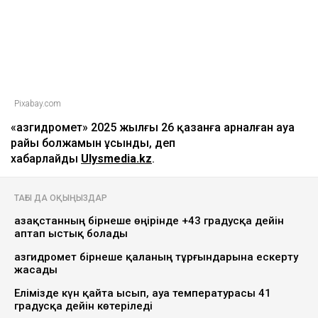
Pixabay.com
«Қазгидромет» 2025 жылғы 26 қазанға арналған ауа
райы болжамын ұсынды, деп
хабарлайды
Ulysmedia.kz
.
ТАҒЫ ДА ОҚЫҢЫЗДАР
Қазақстанның бірнеше өңірінде +43 градусқа дейін
аптап ыстық болады
Қазгидромет бірнеше қаланың тұрғындарына ескерту
жасады
Елімізде күн қайта ысып, ауа температурасы 41
градусқа дейін көтеріледі