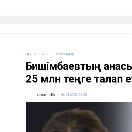
ULYSMEDIA.KZ
Жаңалықтар
Бишімбаевтың анас
25 млн теңге талап е
Ulysmedia
06.08.2026, 09:30