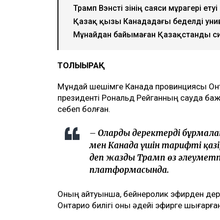
Трамп Вэнсті өзінің саяси мұрагері етуі
Қазақ қызы Канададағы беделді уни
Мұнайдан байымаған Қазақстанды си
ТОЛЫҒЫРАҚ
Мұндай шешімге Канада провинциясы Онт
президенті Рональд Рейганның сауда ба
себеп болған.
– Олардың деректерді бұрма
мен Канада үшін тарифті қаз
деп жазды Трамп өз әлеуметтік
платформасында.
Оның айтуынша, бейнеролик эфирден дере
Онтарио билігі оны әдейі эфирге шығарған