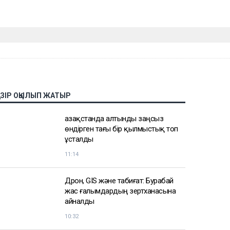
АЗІР ОҚЫЛЫП ЖАТЫР
Қазақстанда алтынды заңсыз
өндірген тағы бір қылмыстық топ
ұсталды
11:14
Дрон, GIS және табиғат: Бурабай
жас ғалымдардың зертханасына
айналды
10:32