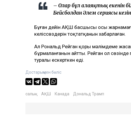
– Олар бұл алаяқтық екенін б
Бейсболдан Әлем сериясы кезін
Бұған дейін АҚШ басшысы осы жарнамағ
келіссөздерін тоқтатқанын хабарлаған.
Ал Рональд Рейган қоры мәлімдеме жасап
бұрмаланғанын айтты. Рейган ол сөзінде 
туралы ескерткен еді.
Достарыңмен бөліс
салық
АҚШ
Канада
Дональд Трамп