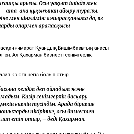
 алғашқы арызы. Осы уақыт ішінде мен
л – ата-ана құқығынан айыру туралы.
әріне мен кінәлімін: ажырасқаныма да, өз
лардың олармен араласқысы
ласқан ғимарат Қуандық Бишімбаевтың анасы
ен. Ал Қахарман бизнесті сенімгерлік
талап қоюға негіз болып отыр.
басына келдім деп ойладым және
мадым. Қазір сенімгерлік басқару
кін екенін түсіндім. Арада бірнеше
юшылардың пікірінше, осы бизнестен
ап етіп отыр, – деді Қахарман.
зі де сотқа жүгінуі мүмкін екенін айтты. Ол