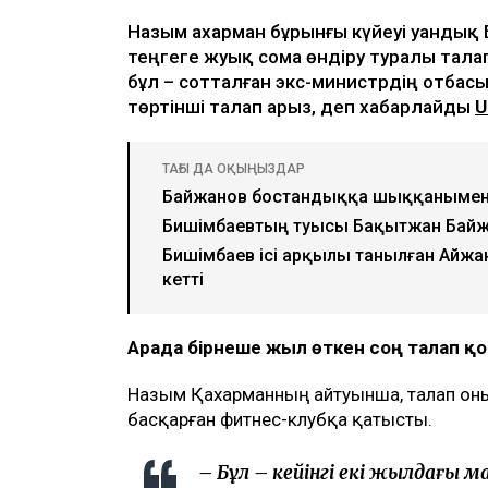
Назым Қахарман бұрынғы күйеуі Қуанды
теңгеге жуық сома өндіру туралы тала
бұл – сотталған экс-министрдің отбасы
төртінші талап арыз, деп хабарлайды
U
ТАҒЫ ДА ОҚЫҢЫЗДАР
Байжанов бостандыққа шыққанымен
Бишімбаевтың туысы Бақытжан Бай
Бишімбаев ісі арқылы танылған Айжа
кетті
Арада бірнеше жыл өткен соң талап 
Назым Қахарманның айтуынша, талап оның
басқарған фитнес-клубқа қатысты.
– Бұл – кейінгі екі жылдағы