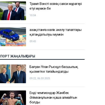
Трамп Вэнсті өзінің саяси мұрагері
етуі мүмкін бе
10:04
Қазақстанға көлік әкелу талаптары
қатаңдатылуы мүмкін
09:45
СПОРТ ЖАҢАЛЫҚТАРЫ
Балуан Ұлан Рысқұл басшылық
қызметке тағайындалды
09:22, 06.03.2025
Енді чемпиондар Жәнібек
Әлімханұлынан қаша алмайтын
болды