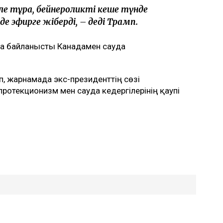
іле тұра, бейнероликті кеше түнде
де эфирге жіберді, – деді Трамп.
а байланысты Канадамен сауда
, жарнамада экс-президенттің сөзі
протекционизм мен сауда кедергілерінің қаупі