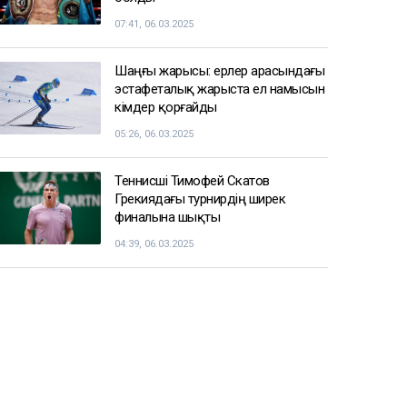
07:41, 06.03.2025
Шаңғы жарысы: ерлер арасындағы
эстафеталық жарыста ел намысын
кімдер қорғайды
05:26, 06.03.2025
Теннисші Тимофей Скатов
Грекиядағы турнирдің ширек
финалына шықты
04:39, 06.03.2025