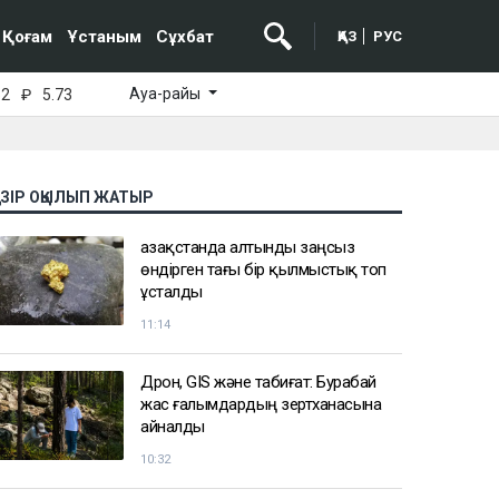
Қоғам
Ұстаным
Сұхбат
ҚАЗ
РУС
Ауа-райы
52
₽
5.73
АЗІР ОҚЫЛЫП ЖАТЫР
Қазақстанда алтынды заңсыз
өндірген тағы бір қылмыстық топ
ұсталды
11:14
Дрон, GIS және табиғат: Бурабай
жас ғалымдардың зертханасына
айналды
10:32