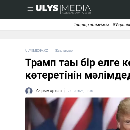
#қаңтар қақтығысы
#Украин
ULYSMEDIA.KZ
Жаңалықтар
Трамп тағы бір елге 
көтеретінін мәлімде
Сырым Қаржас
26.10.2025, 11:40