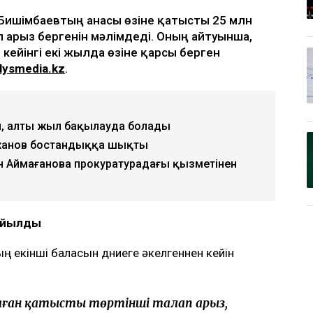
қ Бишімбаевтың анасы өзіне қатысты 25 млн
п арыз бергенін мәлімдеді. Оның айтуынша,
 кейінгі екі жылда өзіне қарсы берген
lysmedia.kz
.
, алты жыл бақылауда болады
жанов бостандыққа шықты
н Аймағанова прокуратурадағы қызметінен
қойылды
 екінші баласын дүниеге әкелгеннен кейін
 маған қатысты төртінші талап арыз,