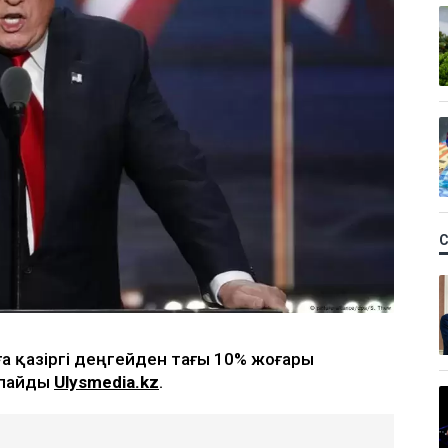
а қазіргі деңгейден тағы 10% жоғары
арлайды
Ulysmedia.kz
.