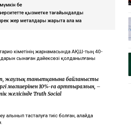
 мүмкін бе
верситетте қызметке тағайындалды
рек жер металдары жарыта ала ма
арио үкіметінің жарнамасында АҚШ-тың 40-
ждарын сынаған дәйексөзі қолданылғаны
лап, жаулық танытқанына байланысты
іргі мөлшерінен 10%-ға арттырамын, –
 желісінде Truth Social
у алынып тасталуға тиіс болған, алайда
.