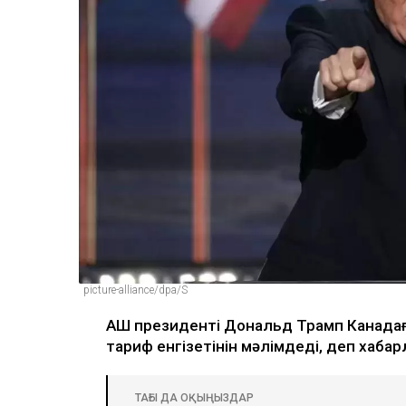
picture-alliance/dpa/S
АҚШ президенті Дональд Трамп Канадағ
тариф енгізетінін мәлімдеді, деп хаб
ТАҒЫ ДА ОҚЫҢЫЗДАР