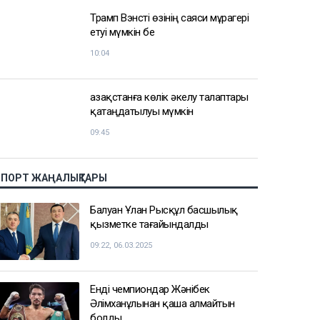
Трамп Вэнсті өзінің саяси мұрагері
етуі мүмкін бе
10:04
Қазақстанға көлік әкелу талаптары
қатаңдатылуы мүмкін
09:45
СПОРТ ЖАҢАЛЫҚТАРЫ
Балуан Ұлан Рысқұл басшылық
қызметке тағайындалды
09:22, 06.03.2025
Енді чемпиондар Жәнібек
Әлімханұлынан қаша алмайтын
болды