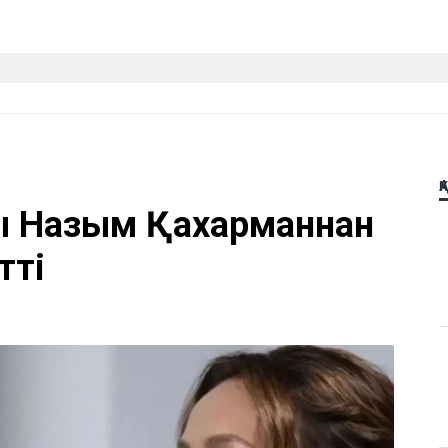
Қ
ы Назым Қахарманнан
тті