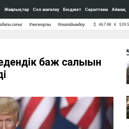
Жаңалықтар
Сол жағалау
Бюджет
Сараптама
Аймақ
адағы соғыс
#жемқорлық
#тағайындау
$
467.48
€
539.
Қ
кедендік баж салығын
ді