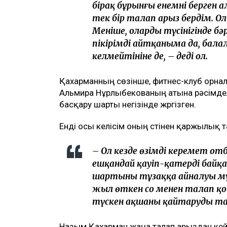
бірақ бұрынғы енемнің берген
тек бір талап арыз бердім. О
Меніңше, олардың түсінігінде б
пікірімді айтқаныма да, бала
келмейтініне де, – деді ол.
Қахарманның сөзінше, фитнес-клуб орна
Альмира Нұрлыбекованың атына рәсімделг
басқару шарты негізінде жүргізген.
Енді осы келісім оның үстінен қаржылық 
– Ол кезде өзімді керемет от
ешқандай қауіп-қатерді байқа
шартының тұзаққа айналуы мүм
жыл өткен соң менен талап қо
түскен ақшаны қайтаруды тал
Назым Қахарман жаңа талап арыздан кейін ө