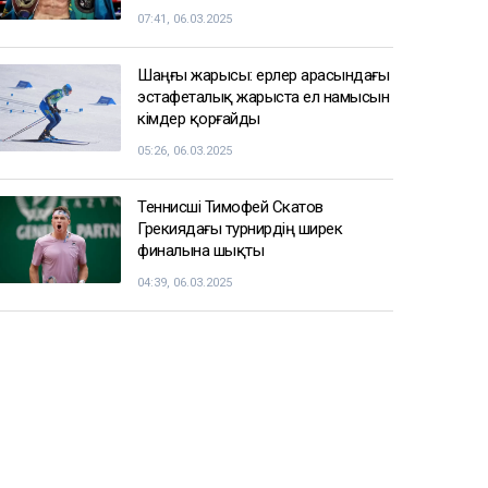
07:41, 06.03.2025
Шаңғы жарысы: ерлер арасындағы
эстафеталық жарыста ел намысын
кімдер қорғайды
05:26, 06.03.2025
Теннисші Тимофей Скатов
Грекиядағы турнирдің ширек
финалына шықты
04:39, 06.03.2025