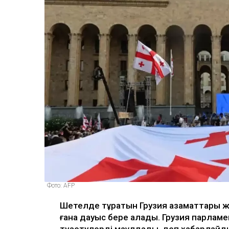
Фото: AFP
Шетелде тұратын Грузия азаматтары ж
ғана дауыс бере алады. Грузия парламен
түзетулерді мақұлдады, деп хабарлайды