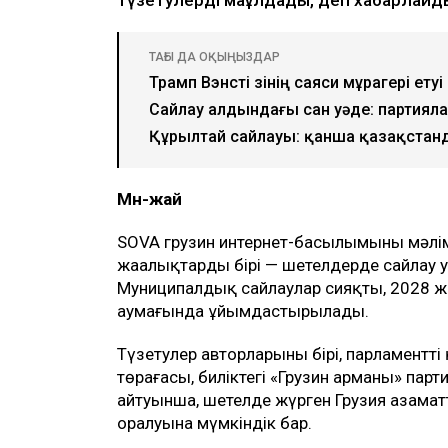
ТАҒЫ ДА ОҚЫҢЫЗДАР
Трамп Вэнсті өзінің саяси мұрагері етуі
Сайлау алдындағы сан уәде: партияла
Құрылтай сайлауы: қанша қазақстан
Мән-жай
SOVA грузин интернет-басылымының мәлім
жаңалықтардың бірі — шетелдерде сайлау
Муниципалдық сайлаулар сияқты, 2028 жы
аумағында ұйымдастырылады.
Түзетулер авторларының бірі, парламентт
төрағасы, биліктегі «Грузин арманы» парт
айтуынша, шетелде жүрген Грузия азаматт
оралуына мүмкіндік бар.