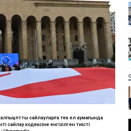
алпыұлттық сайлауларға тек ел аумағында
ті сайлау кодексіне енгізілген тиісті
 Ulyscmedia.