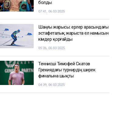
болды
07:41, 06.03.2025
Шаңғы жарысы: ерлер арасындағы
эстафеталық жарыста ел намысын
кімдер қорғайды
05:26, 06.03.2025
Теннисші Тимофей Скатов
Грекиядағы турнирдің ширек
финалына шықты
04:39, 06.03.2025