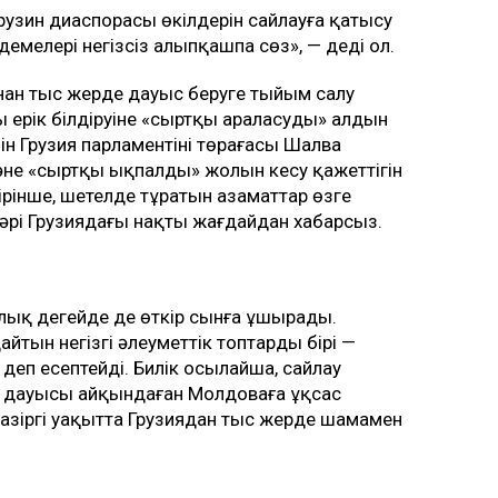
грузин диаспорасы өкілдерін сайлауға қатысу
мелері негізсіз алыпқашпа сөз», — деді ол.
ынан тыс жерде дауыс беруге тыйым салу
 ерік білдіруіне «сыртқы араласудың» алдын
ін Грузия парламентінің төрағасы Шалва
және «сыртқы ықпалдың» жолын кесу қажеттігін
кірінше, шетелде тұратын азаматтар өзге
әрі Грузиядағы нақты жағдайдан хабарсыз.
алық деңгейде де өткір сынға ұшырады.
тын негізгі әлеуметтік топтардың бірі —
деп есептейді. Билік осылайша, сайлау
ң дауысы айқындаған Молдоваға ұқсас
Қазіргі уақытта Грузиядан тыс жерде шамамен