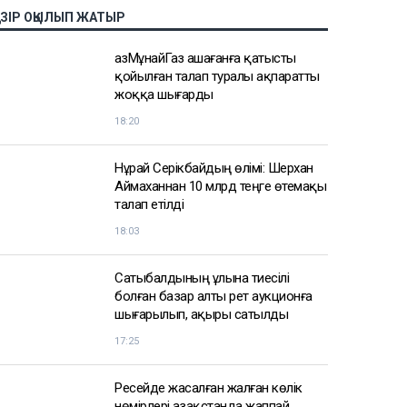
АЗІР ОҚЫЛЫП ЖАТЫР
ҚазМұнайГаз Қашағанға қатысты
қойылған талап туралы ақпаратты
жоққа шығарды
18:20