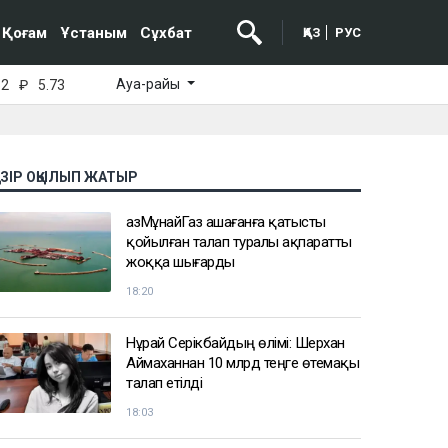
Қоғам
Ұстаным
Сұхбат
ҚАЗ
РУС
Ауа-райы
52
₽
5.73
АЗІР ОҚЫЛЫП ЖАТЫР
ҚазМұнайГаз Қашағанға қатысты
қойылған талап туралы ақпаратты
жоққа шығарды
18:20
Нұрай Серікбайдың өлімі: Шерхан
Аймаханнан 10 млрд теңге өтемақы
талап етілді
18:03