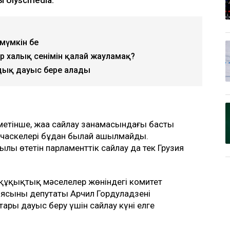
 мүмкін бе
р халық сенімін қалай жауламақ?
дық дауыс бере алады
етінше, жаңа сайлау заңнамасындағы басты
 учаскелері бұдан былай ашылмайды.
лы өтетін парламенттік сайлау да тек Грузия
ің құқықтық мәселелер жөніндегі комитет
иясының депутаты Арчил Гордуладзенің
ары дауыс беру үшін сайлау күні елге