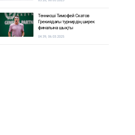
қызметке тағайындалды
09:22, 06.03.2025
Енді чемпиондар Жәнібек
Әлімханұлынан қаша алмайтын
болды
07:41, 06.03.2025
Шаңғы жарысы: ерлер арасындағы
эстафеталық жарыста ел намысын
кімдер қорғайды
05:26, 06.03.2025
Теннисші Тимофей Скатов
Грекиядағы турнирдің ширек
финалына шықты
04:39, 06.03.2025