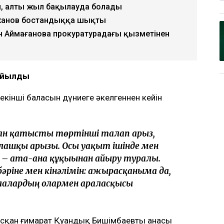
қ Бишімбаевтың анасы өзіне қатысты 25 млн
 арыз бергенін мәлімдеді. Оның айтуынша,
кейінгі екі жылда өзіне қарсы берген
lysmedia.kz
.
, алты жыл бақылауда болады
жанов бостандыққа шықты
н Аймағанова прокуратурадағы қызметінен