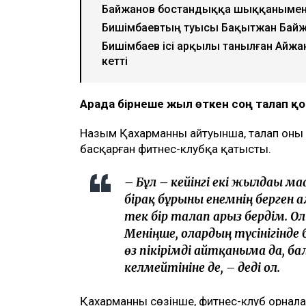
Ulysmedia коллажы
Назым Қахарман бұрынғы күйеуі Қуанды
теңгеге жуық сома өндіру туралы талап
бұл – сотталған экс-министрдің отбасы 
төртінші талап арыз, деп хабарлайды
U
ТАҒЫ ДА ОҚЫҢЫЗДАР
Байжанов бостандыққа шыққанымен
Бишімбаевтың туысы Бақытжан Бай
Бишімбаев ісі арқылы танылған Айжа
кетті