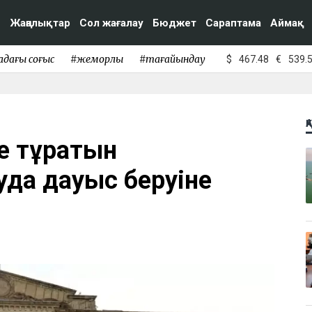
Жаңалықтар
Сол жағалау
Бюджет
Сараптама
Аймақ
адағы соғыс
#жемқорлық
#тағайындау
$
467.48
€
539.
Қ
де тұратын
да дауыс беруіне