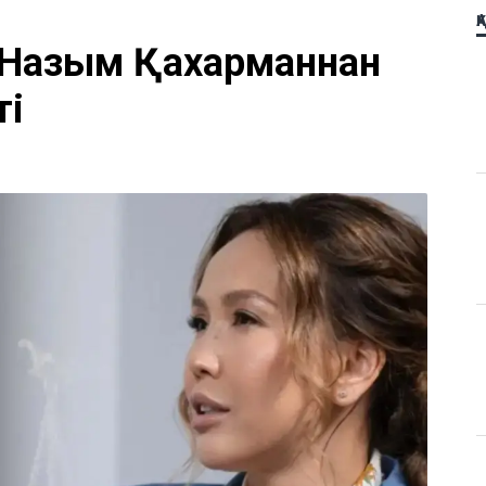
Қ
 Назым Қахарманнан
ті