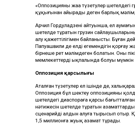
«Оппозицияның жаңа түзетулер шетелдегі 
құқығынан айырады деген барлық мәлімде
Арчил Гордуладзенің айтуынша, ел аумағ
шетелде тұратын грузин сайлаушыларының
алу қажеттілігімен байланысты. Бұған дей
Папуашвили де елдің егемендігін қорғау 
бірнеше рет мәлімдеген болатын. Оның пі
мемлекеттердің ықпалында болуы мүмкін 
Оппозиция қарсылығы
Аталған түзетулер ел ішінде де, халықар
Оппозиция бұл шектеу оппозицияны қолдай
шетелдегі диаспораға қарсы бағытталған 
нәтижесін шетелде тұратын азаматтарды
сценарийдің алдын алуға тырысып отыр. 
1,5 миллионға жуық азамат тұрады.