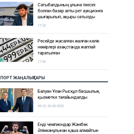
Сатыбалдының ұлына тиесілі
болған базар алты рет аукционға
шығарылып, ақыры сатылды
17:25
Ресейде жасалған жалған көлік
нөмірлері Қазақстанда жаппай
таратылған
17:05
СПОРТ ЖАҢАЛЫҚТАРЫ
Балуан Ұлан Рысқұл басшылық
қызметке тағайындалды
09:22, 06.03.2025
Енді чемпиондар Жәнібек
Әлімханұлынан қаша алмайтын