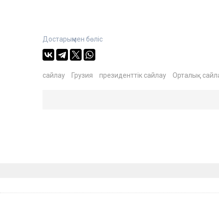
Достарыңмен бөліс
сайлау
Грузия
президенттік сайлау
Орталық сайл