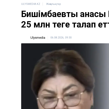
ULYSMEDIA.KZ
Жаңалықтар
Бишімбаевтың анасы
25 млн теңге талап ет