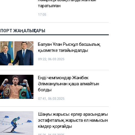
Нұрай Серікбайдың өлімі: Шерхан
Аймаханнан 10 млрд теңге өтемақы
талап етілді
18:03
Сатыбалдының ұлына тиесілі
болған базар алты рет аукционға
шығарылып, ақыры сатылды
17:25
Ресейде жасалған жалған көлік
нөмірлері Қазақстанда жаппай
таратылған
17:05
СПОРТ ЖАҢАЛЫҚТАРЫ
Балуан Ұлан Рысқұл басшылық