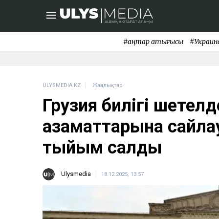
#қаңтар қақтығысы
#Украин
ULYSMEDIA.KZ
Жаңалықтар
Грузия билігі шетел
азаматтарына сайлау
тыйым салды
Ulysmedia
18.12.2025, 13:57