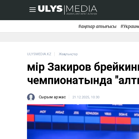
#қаңтар қақтығысы
#Украин
ULYSMEDIA.KZ
Жаңалықтар
Әмір Закиров брейкин
чемпионатында "алт
Сырым Қаржас
21.12.2025, 10:30