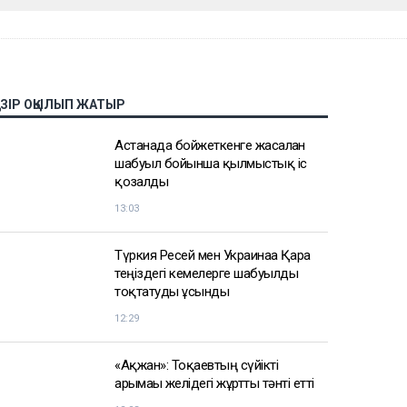
АЗІР ОҚЫЛЫП ЖАТЫР
Астанада бойжеткенге жасалған
шабуыл бойынша қылмыстық іс
қозғалды
13:03
Түркия Ресей мен Украинаға Қара
теңіздегі кемелерге шабуылды
тоқтатуды ұсынды
12:29
«Ақжан»: Тоқаевтың сүйікті
арғымағы желідегі жұртты тәнті етті