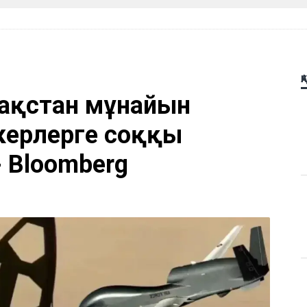
Қ
ақстан мұнайын
керлерге соққы
- Bloomberg