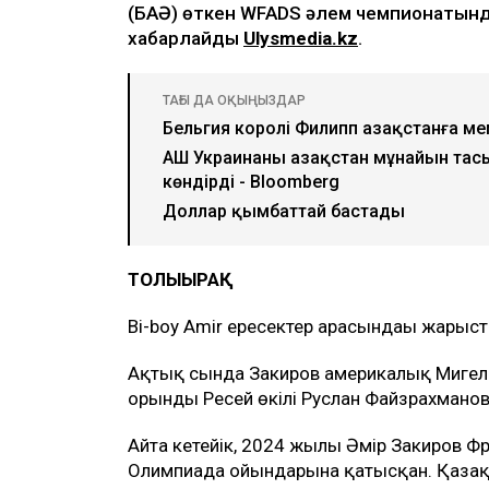
(БАӘ) өткен WFADS әлем чемпионатынд
хабарлайды
Ulysmedia.kz
.
ТАҒЫ ДА ОҚЫҢЫЗДАР
Бельгия королі Филипп Қазақстанға м
АҚШ Украинаны Қазақстан мұнайын та
көндірді - Bloomberg
Доллар қымбаттай бастады
ТОЛЫҒЫРАҚ
Bi-boy Amir ересектер арасындағы жарыста
Ақтық сында Закиров америкалық Мигель 
орынды Ресей өкілі Руслан Файзрахманов (
Айта кетейік, 2024 жылы Әмір Закиров 
Олимпиада ойындарына қатысқан. Қазақс