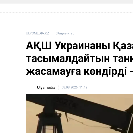
ULYSMEDIA.KZ
Жаңалықтар
АҚШ Украинаны Қаз
тасымалдайтын тан
жасамауға көндірді 
Ulysmedia
08.08.2026, 11:19