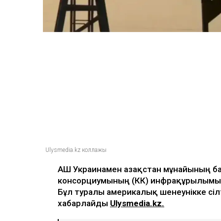
Ulysmedia.kz коллажы
АҚШ Украинамен Қазақстан мұнайының б
консорциумының (КҚК) инфрақұрылымын
Бұл туралы америкалық шенеунікке сіл
хабарлайды
Ulysmedia.kz.