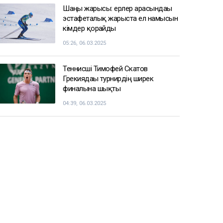
Шаңғы жарысы: ерлер арасындағы
эстафеталық жарыста ел намысын
кімдер қорғайды
05:26, 06.03.2025
Теннисші Тимофей Скатов
Грекиядағы турнирдің ширек
финалына шықты
04:39, 06.03.2025