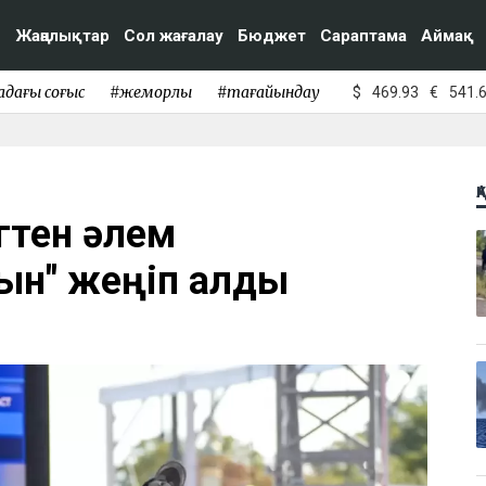
Жаңалықтар
Сол жағалау
Бюджет
Сараптама
Аймақ
адағы соғыс
#жемқорлық
#тағайындау
$
469.93
€
541.
Қ
гтен әлем
ын" жеңіп алды