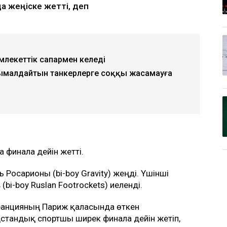
а жеңіске жетті, деп
емлекеттік сапармен келеді
сымалдайтын танкерлерге соққы жасамауға
 финалға дейін жетті.
Росарионы (bi-boy Gravity) жеңді. Үшінші
bi-boy Ruslan Footrockets) иеленді.
Францияның Париж қаласында өткен
тандық спортшы ширек финалға дейін жетіп,