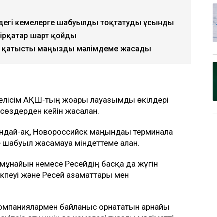
ңіздегі кемелерге шабуылды тоқтатуды ұсынды
бірқатар шарт қойды
не қатысты маңызды мәлімдеме жасады
елісім АҚШ-тың жоғары лауазымды өкілдері
сөздерден кейін жасалған.
ондай-ақ, Новороссийск маңындағы терминалға
е шабуыл жасамауға міндеттеме алған.
 мұнайын немесе Ресейдің басқа да жүгін
кпеуі және Ресей азаматтары мен
компаниялармен байланыс орнататын арнайы