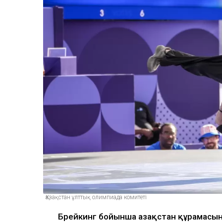
Қазақстан ұлттық олимпиада комитеті
Брейкинг бойынша Қазақстан құрамасы