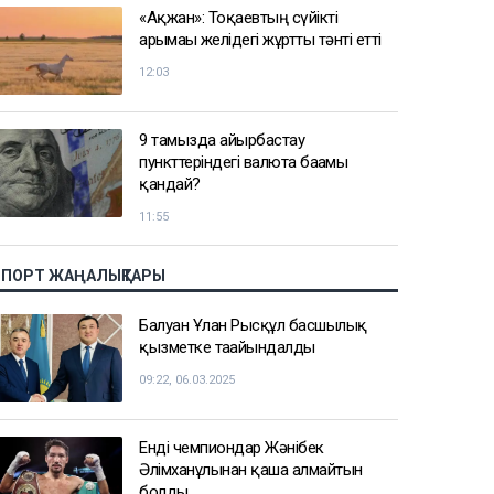
«Ақжан»: Тоқаевтың сүйікті
арғымағы желідегі жұртты тәнті етті
12:03
9 тамызда айырбастау
пункттеріндегі валюта бағамы
қандай?
11:55
СПОРТ ЖАҢАЛЫҚТАРЫ
Балуан Ұлан Рысқұл басшылық
қызметке тағайындалды
09:22, 06.03.2025
Енді чемпиондар Жәнібек
Әлімханұлынан қаша алмайтын
болды