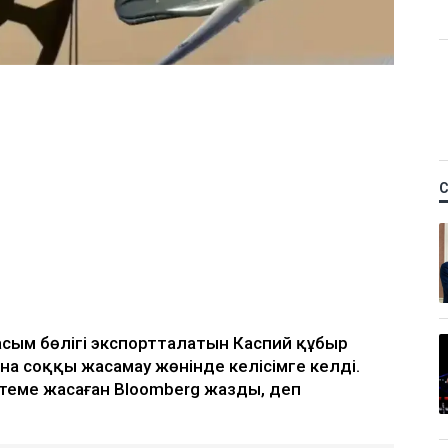
асым бөлігі экспортталатын Каспий құбыр
а соққы жасамау жөнінде келісімге келді.
теме жасаған Bloomberg жазды, деп