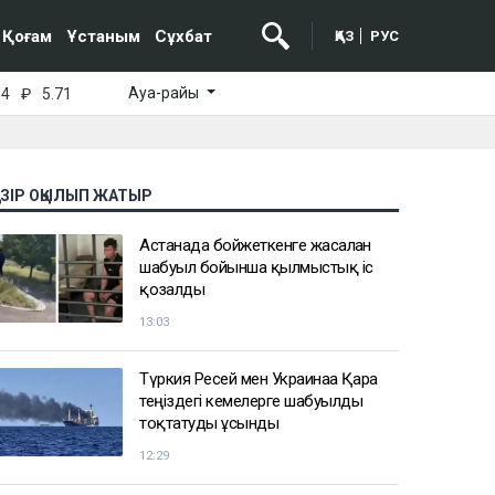
Қоғам
Ұстаным
Сұхбат
ҚАЗ
РУС
Ауа-райы
64
₽
5.71
АЗІР ОҚЫЛЫП ЖАТЫР
Астанада бойжеткенге жасалған
шабуыл бойынша қылмыстық іс
қозғалды
13:03
Түркия Ресей мен Украинаға Қара
теңіздегі кемелерге шабуылды
тоқтатуды ұсынды
12:29