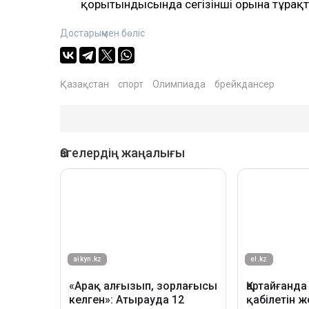
қорытындысында сегізінші орынға тұрақта
Достарыңмен бөліс
Қазақстан
спорт
Олимпиада
брейкдансер