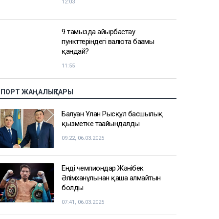
12:03
9 тамызда айырбастау
пункттеріндегі валюта бағамы
қандай?
11:55
СПОРТ ЖАҢАЛЫҚТАРЫ
Балуан Ұлан Рысқұл басшылық
қызметке тағайындалды
09:22, 06.03.2025
Енді чемпиондар Жәнібек
Әлімханұлынан қаша алмайтын
болды
07:41, 06.03.2025