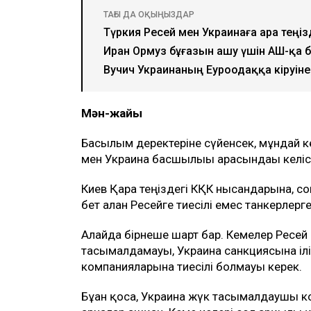
ТАҒЫ ДА ОҚЫҢЫЗДАР
Түркия Ресей мен Украинаға Қара те
Иран Ормуз бұғазын ашу үшін АҚШ-қа 
Вучич Украинаның Еуроодаққа кіруі
Мән-жайы
Басылым деректеріне сүйенсек, мұндай к
мен Украина басшылығы арасындағы келіс
Киев Қара теңіздегі КҚК нысандарына, с
бет алған Ресейге тиесілі емес танкерлерг
Алайда бірнеше шарт бар. Кемелер Ресей
тасымалдамауы, Украина санкциясына ілі
компанияларына тиесілі болмауы керек.
Бұған қоса, Украина жүк тасымалдаушы 