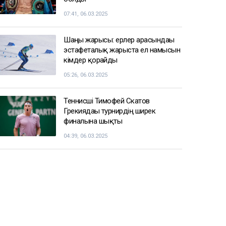
07:41, 06.03.2025
Шаңғы жарысы: ерлер арасындағы
эстафеталық жарыста ел намысын
кімдер қорғайды
05:26, 06.03.2025
Теннисші Тимофей Скатов
Грекиядағы турнирдің ширек
финалына шықты
04:39, 06.03.2025