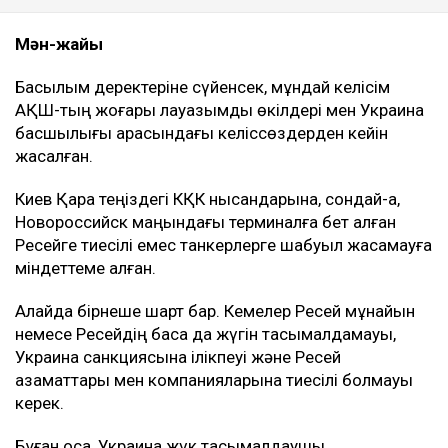
Ulysmedia.kz.
ТАҒЫ ДА ОҚЫҢЫЗДАР
Маңғыстаудағы мұнай кен орнында өрт шықты: не
белгілі?
Түркия Ресей мен Украинаға Қара теңіздегі кемелерге
шабуылды тоқтатуды ұсынды
Иран Ормуз бұғазын ашу үшін АҚШ-қа бірқатар шарт
қойды
Мән-жайы
Басылым деректеріне сүйенсек, мұндай келісім
АҚШ-тың жоғары лауазымды өкілдері мен Украина
басшылығы арасындағы келіссөздерден кейін
жасалған.
Киев Қара теңіздегі КҚК нысандарына, сондай-ақ,