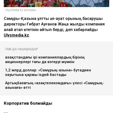
Ulysmedia.kz коллажы
Самұрық-Қазына ұлттық әл-ауқат қорының басқарушы
директоры Ғибрат Ауғанов Жаңа жылды компания
қалай атап өтетінін айтып берді, деп хабарлайды
Ulysmedia.kz
.
ТАҒЫ ДА ОҚЫҢЫЗДАР
Қазақстандағы ірі компаниялардың бірінің
акционерлері тағы да өзгеруі мүмкін
1,2 млрд доллар: «Самұрық-Қазына» бутадиен
зауытына қаржы іздей бастады
Артықбаевтың «Қазақтелекомдағы» үлесі «Самұрық-
Қазынаға» өтті
Корпоратив болмайды