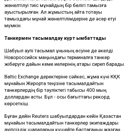
Жұмыс 27 шілдеде қайта басталды. Алайда екі
күннен кейін терминал маңындағы коммерциялық
кемелер дрон шабуылына ұшырады.
Bloomberg дереккөздерінің мәліметінше, соңғы
іркілістер салдарынан тамызда CPC Blend
мұнайының экспорты шамамен үштен бірге азаюы
мүмкін.
Дегенмен нақты көлемі әзірге белгісіз. Шілдеде
жөнелтілуі тиіс мұнайдың бір бөлігі тамызға
ауыстырылған. Ал жұмыстың қайта тоқтауы
тамыздағы мұнай жөнелтілімдеріне де әсер етуі
мүмкін.
Танкермен тасымалдау күрт қымбаттады
Шабуыл қаупі тасымал құнының өсуіне де әкелді.
Новороссийск маңындағы терминалға танкер