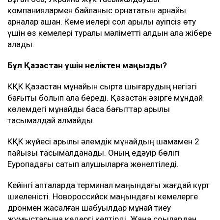
Новороссийск маңындағы терминалға бет алған
Ресейге тиесілі емес танкерлерге шабуыл жасамауға
міндеттеме алған.
Алайда бірнеше шарт бар. Кемелер Ресей мұнайын
немесе Ресейдің басқа да жүгін тасымалдамауы,
Украина санкциясына ілікпеуі және Ресей
азаматтары мен компанияларына тиесілі болмауы
керек.
Бұған қоса, Украина жүк тасымалдаушы
компаниялармен байланыс орнататын арнайы
арналар ашқан. Кеме иелері сол арқылы қауіпсіз өту
үшін өз кемелері туралы мәліметті алдын ала жібере
алады.
Бұл Қазақстан үшін неліктен маңызды?
КҚК Қазақстан мұнайын сыртқа шығарудың негізгі
бағыты болып қала береді. Қазақстан әзірге мұндай