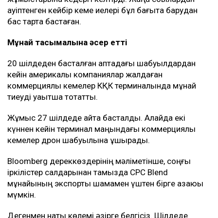
көлемдегі мұнайды басқа бағыттар арқылы
тасымалдай алмайды.
КҚК жүйесі арқылы әлемдік мұнайдың шамамен 2
пайызы тасымалданады. Оның едәуір бөлігі
Еуропадағы сатып алушыларға жөнелтіледі.
Кейінгі апталарда терминал маңындағы жағдай күрт
шиеленісті. Новороссийск маңындағы кемелерге
дронмен жасалған шабуылдар мұнай тиеу
жұмыстарына кедергі келтірді. Жаңа соққылардан
қауіптенген кейбір кеме иелері бұл бағытқа барудан
бас тарта бастаған.
Мұнай тасымалына әсер етті
20 шілдеден басталған аптадағы шабуылдардан
кейін америкалық компаниялар жалдаған
коммерциялық кемелер КҚК терминалында мұнай
тиеуді уақытша тоқтатты.