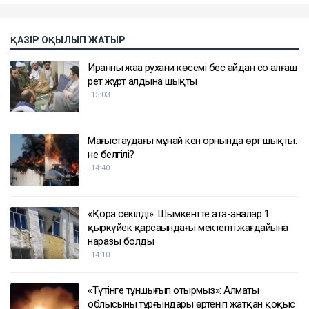
ҚАЗІР ОҚЫЛЫП ЖАТЫР
Иранның жаңа рухани көсемі бес айдан соң алғаш
рет жұрт алдына шықты
15:03
Маңғыстаудағы мұнай кен орнында өрт шықты: