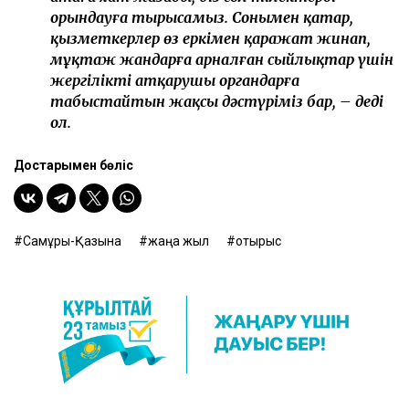
орындауға тырысамыз. Сонымен қатар,
қызметкерлер өз еркімен қаражат жинап,
мұқтаж жандарға арналған сыйлықтар үшін
жергілікті атқарушы органдарға
табыстайтын жақсы дәстүріміз бар, – деді
ол.
Достарыңмен бөліс
Самұрық-Қазына
жаңа жыл
отырыс