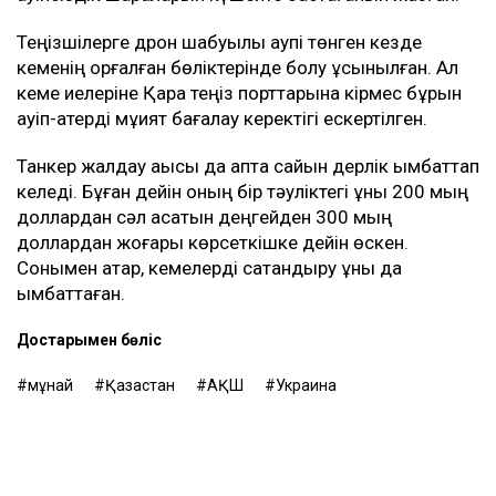
жіберуге дайын кеме иелерінің қатары сиреп барады.
Baltic Exchange деректеріне сәйкес, жұма күні КҚК
мұнайын Жерорта теңізіне тасымалдайтын
танкерлердің бір тәуліктегі табысы 400 мың
доллардан асты. Бұл - осы бағыттағы рекорд
көрсеткіш.
Бұған дейін Reuters шабуылдардан кейін Қазақстан
мұнайын тасымалдайтын танкерлер экипаждары
қауіпсіздік шараларын күшейте бастағанын жазған.
Теңізшілерге дрон шабуылы қаупі төнген кезде
кеменің қорғалған бөліктерінде болу ұсынылған. Ал
кеме иелеріне Қара теңіз порттарына кірмес бұрын
қауіп-қатерді мұқият бағалау керектігі ескертілген.
Танкер жалдау ақысы да апта сайын дерлік қымбаттап
келеді. Бұған дейін оның бір тәуліктегі құны 200 мың
доллардан сәл асатын деңгейден 300 мың