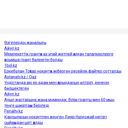
доллардан жоғары көрсеткішке дейін өскен.
Сонымен қатар, кемелерді сақтандыру құны да
қымбаттаған.
Достарыңмен бөліс
мұнай
Қазақстан
АҚШ
Украина