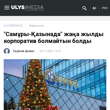
ҚАЗ
РУС
ULYSMEDIA.KZ
Жаңалықтар
"Самұрық-Қазынада" жаңа жылдық
корпоратив болмайтын болды
Сырым Қаржас
24.12.2025, 14:37