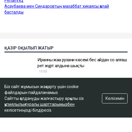
Біз сайт жұмысын жақсарту үшін cookie
файлдарын пайдаланамыз.
Келісемін
Сайтты қолдануды жалғастыру арқылы сіз
құпиялылық туралы шарттарымызбен
келісетініңізді білдіресіз.