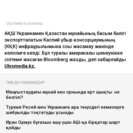
Ulysmedia
08.08.2026, 11:19
Ulysmedia.kz коллажы
АҚШ Украинамен Қазақстан мұнайының басым бөлігі
экспортталатын Каспий құбыр консорциумының
(КҚК) инфрақұрылымына соққы жасамау жөнінде
келісімге келді. Бұл туралы америкалық шенеунікке
сілтеме жасаған Bloomberg жазды, деп хабарлайды