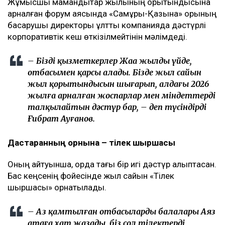
Жұмысшы мамандықтар жылының қорытындысына
арналған форум аясында «Самұрық-Қазына» қорының
басқарушы директоры ұлттық компанияда дәстүрлі
корпоративтік кеш өткізілмейтінін мәлімдеді.
– Біздің қызметкерлер Жаңа жылды үйде,
отбасымен қарсы алады. Бізде жыл сайын
жыл қорытындысын шығарып, алдағы 2026
жылға арналған жоспарлар мен міндеттерді
талқылайтын дәстүр бар, – деп түсіндірді
Ғибрат Ауғанов.
Дастарқанның орнына – тілек шыршасы
Оның айтуынша, қорда тағы бір игі дәстүр қалыптасқан.
Бас кеңсенің фойесінде жыл сайын «Тілек
шыршасы» орнатылады.
– Аз қамтылған отбасылардың балалары Аяз
атаға хат жазады, біз сол тілектерді