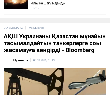
не белгілі?
14:40
«Қора секілді»: Шымкентте ата-аналар 1
қыркүйек қарсаңындағы мектептің жағдайына
наразы болды
14:10
«Түтінге тұншығып отырмыз»: Алматы
облысының тұрғындары өртеніп жатқан қоқыс
алаңына шағымданды
13:49
ULYSMEDIA.KZ
Жаңалықтар
АҚШ Украинаны Қазақстан мұнайын
тасымалдайтын танкерлерге соққы
жасамауға көндірді - Bloomberg