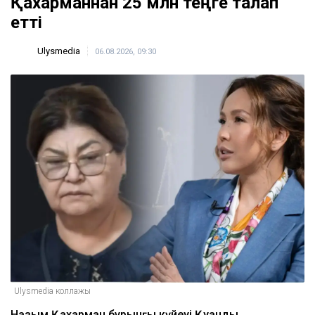
Қахарманнан 25 млн теңге талап
етті
Ulysmedia
06.08.2026, 09:30
Ulysmedia коллажы
Назым Қахарман бұрынғы күйеуі Қуандық