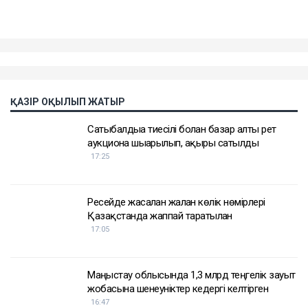
ҚАЗІР ОҚЫЛЫП ЖАТЫР
Сатыбалдыға тиесілі болған базар алты рет
аукционға шығарылып, ақыры сатылды
17:25
Ресейде жасалған жалған көлік нөмірлері
Қазақстанда жаппай таратылған
17:05
Маңғыстау облысында 1,3 млрд теңгелік зауыт
жобасына шенеуніктер кедергі келтірген
16:47