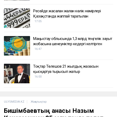
Ресейде жасалған жалған көлік нөмірлері
Қазақстанда жаппай таратылған
17:05
Маңғыстау облысында 1,3 млрд теңгелік зауыт
жобасына шенеуніктер кедергі келтірген
16:47
Тоқтар Төлешов 21 жылдық жазасын
қысқартуға тырысып жатыр
16:00
ULYSMEDIA.KZ
Жаңалықтар
Бишімбаевтың анасы Назым