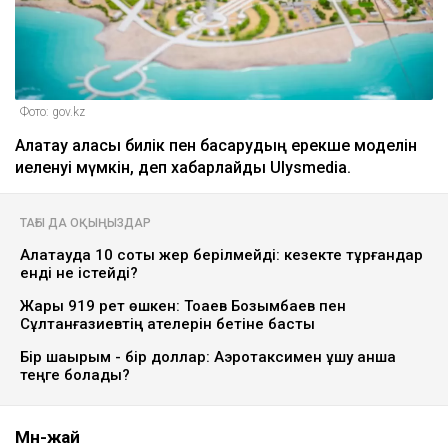
Фото: gov.kz
Алатау қаласы билік пен басқарудың ерекше моделін
иеленуі мүмкін, деп хабарлайды Ulysmedia.
ТАҒЫ ДА ОҚЫҢЫЗДАР
Алатауда 10 сотық жер берілмейді: кезекте тұрғандар
енді не істейді?
Жарық 919 рет өшкен: Тоқаев Бозымбаев пен
Сұлтанғазиевтің қателерін бетіне басты
Бір шақырым - бір доллар: Аэротаксимен ұшу қанша
теңге болады?
Мән-жай