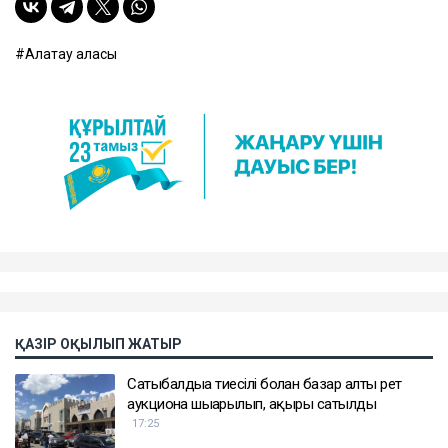
Алатау қаласы
ҚАЗІР ОҚЫЛЫП ЖАТЫР
Сатыбалдыға тиесілі болған базар алты рет
аукционға шығарылып, ақыры сатылды
17:25