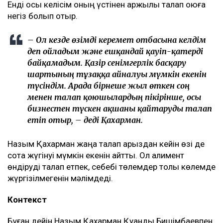
Енді осы келісім оның үстінен қаржылық талап қоюға
негіз болып отыр.
– Ол кезде өзімді керемет отбасына келдім
деп ойладым және ешқандай қауіп-қатерді
байқамадым. Қазір сенімгерлік басқару
шартының тұзаққа айналуы мүмкін екенін
түсіндім. Арада бірнеше жыл өткен соң
менен талап қоюшылардың пікірінше, осы
бизнестен түскен ақшаны қайтаруды талап
етіп отыр, – деді Қахарман.
Назым Қахарман жаңа талап арыздан кейін өзі де
сотқа жүгінуі мүмкін екенін айтты. Ол алимент
өндіруді талап етпек, себебі төлемдер толық көлемде
жүргізілмегенін мәлімдеді.
Контекст
Бұған дейін Назым Қахарман Қуандық Бишімбаевпен