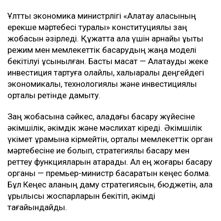
Ұлттық экономика министрлігі «Алатау қаласының
ерекше мәртебесі туралы» конституциялық заң
жобасын әзірледі. Құжатта қала үшін арнайы құқықтық
режим мен мемлекеттік басқарудың жаңа моделі
бекітілуі ұсынылған. Басты мақсат — Алатауды жеке
инвестиция тартуға қолайлы, халықаралық деңгейдегі
экономикалық, технологиялық және инвестициялық
орталық ретінде дамыту.
Заң жобасына сәйкес, қаладағы басқару жүйесіне
әкімшілік, әкімдік және мәслихат кіреді. Әкімшілік
үкімет құрамына кірмейтін, орталық мемлекеттік орган
мәртебесіне ие болып, стратегиялық басқару мен
реттеу функцияларын атқарады. Ал ең жоғары басқару
органы — премьер-министр басқаратын кеңес болмақ.
Бұл Кеңес қаланың даму стратегиясын, бюджетін, қала
құрылысы жоспарларын бекітіп, әкімді
тағайындайды.