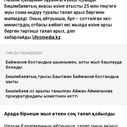
Бишімбаевтың анасы өзіне қатысты 25 млн теңгеге
жуық сома өндіру туралы талап арыз бергенін
мәлімдеді. Оның айтуынша, бұл – сотталған экс-
министрдің отбасы кейінгі екі жылда өзіне қарсы
берген төртінші талап арыз, деп
хабарлайды
Ulysmedia.kz
.
ТАҒЫ ДА ОҚЫҢЫЗДАР
Байжанов бостандыққа шыққанымен, алты жыл бақылауда
болады
Бишімбаевтың туысы Бақытжан Байжанов бостандыққа
шықты
Бишімбаев ісі арқылы танылған Айжан Аймағанова
прокуратурадағы қызметінен кетті
Арада бірнеше жыл өткен соң талап қойылды
Назым Қахарманның айтуынша, талап оның екінші