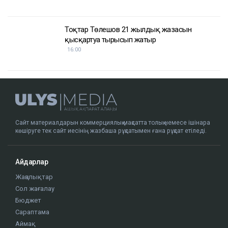
Тоқтар Төлешов 21 жылдық жазасын
қысқартуға тырысып жатыр
16:00
Сайт материалдарын коммерциялық мақсатта толық немесе ішінара
көшіруге тек сайт иесінің жазбаша рұқсатымен ғана рұқсат етіледі.
Айдарлар
Жаңалықтар
Сол жағалау
Бюджет
Сараптама
Аймақ