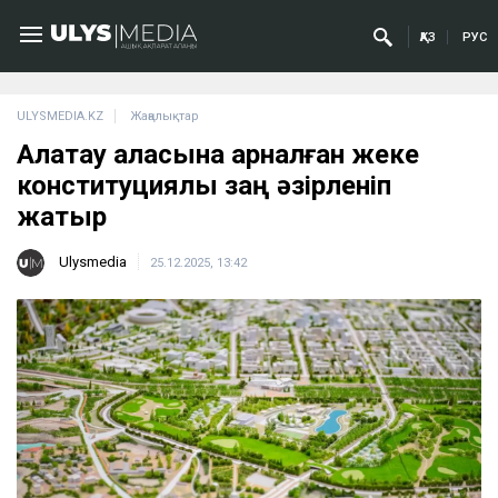
ҚАЗ
РУС
ULYSMEDIA.KZ
Жаңалықтар
Алатау қаласына арналған жеке
конституциялық заң әзірленіп
жатыр
Ulysmedia
25.12.2025, 13:42