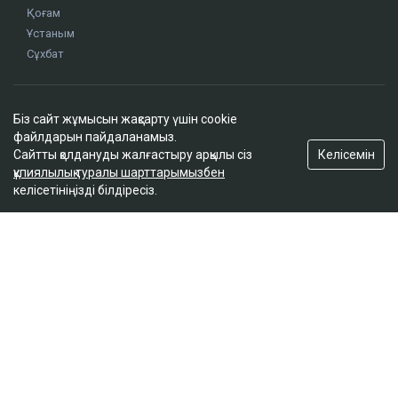
Қоғам
Ұстаным
Сұхбат
Редакция
Біз сайт жұмысын жақсарту үшін cookie
Жоба туралы
файлдарын пайдаланамыз.
Сайт ережелері
Келісемін
Сайтты қолдануды жалғастыру арқылы сіз
Сайттағы жарнама
құпиялылық туралы шарттарымызбен
келісетініңізді білдіресіз.
Байланыс
Редакциялық саясат
Біз әлеуметтік желілерде
Google News-ке жазылу