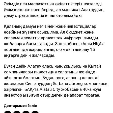
Әкімдік пен мәслихаттың өкілеттіктері шектеледі.
Әкім кеңеске есеп береді, ал мәслихат Алатаудың
даму стратегиясына ықпал ете алмайды.
Қаланың дамуы негізінен жеке инвестициялар
есебінен жүзеге асырылмақ. Ал бюджет және
квазимемлекеттік қаражат тек инфрақұрылымдық
жобаларға бағытталады. Заң жобасы «Ашық НҚА»
порталында жарияланған, қоғамдық талқылау 15
қаңтарға дейін жалғасады.
Бұған дейін Алатау қаласының құрылысына Қытай
компаниялары инвестиция салатыны жөнінде
айтылған болатын. Бұдан өзге, қаланың кешенді
жоспарын Сингапурдың Surbana Jurong компаниясы
әзірлеген. БАҚ-та Alatau City жобасына 40-қа жуық
инвестор қызығып отыр деген де ақпарат тараған.
Достарыңмен бөліс