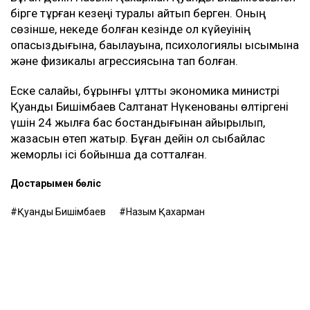
бірге тұрған кезеңі туралы айтып берген. Оның
сөзінше, некеде болған кезінде ол күйеуінің
опасыздығына, бақылауына, психологиялық қысымына
және физикалық агрессиясына тап болған.
Еске салайық, бұрынғы ұлттық экономика министрі
Қуандық Бишімбаев Салтанат Нүкенованы өлтіргені
үшін 24 жылға бас бостандығынан айырылып,
жазасын өтеп жатыр. Бұған дейін ол сыбайлас
жемқорлық ісі бойынша да сотталған.
Достарыңмен бөліс
Қуандық Бишімбаев
Назым Қахарман