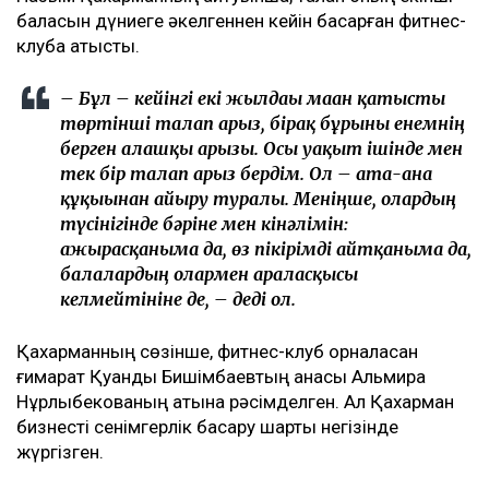
баласын дүниеге әкелгеннен кейін басқарған фитнес-
клубқа қатысты.
– Бұл – кейінгі екі жылдағы маған қатысты
төртінші талап арыз, бірақ бұрынғы енемнің
берген алғашқы арызы. Осы уақыт ішінде мен
тек бір талап арыз бердім. Ол – ата-ана
құқығынан айыру туралы. Меніңше, олардың
түсінігінде бәріне мен кінәлімін:
ажырасқаныма да, өз пікірімді айтқаныма да,
балалардың олармен араласқысы
келмейтініне де, – деді ол.
Қахарманның сөзінше, фитнес-клуб орналасқан
ғимарат Қуандық Бишімбаевтың анасы Альмира
Нұрлыбекованың атына рәсімделген. Ал Қахарман
бизнесті сенімгерлік басқару шарты негізінде
жүргізген.