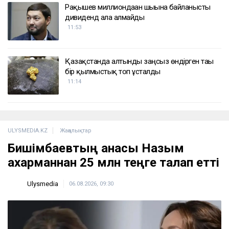
Рақышев миллиондаған шығынға байланысты
дивиденд ала алмайды
11:53
Қазақстанда алтынды заңсыз өндірген тағы
бір қылмыстық топ ұсталды
11:14
ULYSMEDIA.KZ
Жаңалықтар
Бишімбаевтың анасы Назым
Қахарманнан 25 млн теңге талап етті
Ulysmedia
06.08.2026, 09:30