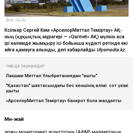
Фото: Gov.kz
Кәсіпкер Сергей Ким «АрселорМиттал Теміртау» АҚ-
ның (құқықтық мұрагері — «Qarmet» АҚ) мүлкін аса
ірі көлемде жымқыру ісі бойынша күдікті ретінде екі
айға қамауға алынды, деп хабарлайды
Ulysmedia.kz
.
ТАҒЫ ДА ОҚЫҢЫЗДАР
Лакшми Миттал Ұлыбританиядан "қашты"
"Қазақстан" шахтасындағы бес кеншінің өлімі: сот үкімі
шықты
«АрселорМиттал Теміртау» банкрот бола жаздапты
Мән-жай
Қаржы мониторингі агенттігінің (АФМ) мәліметінше,