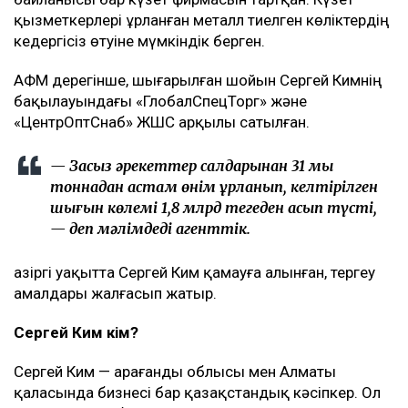
қызметкерлері ұрланған металл тиелген көліктердің
кедергісіз өтуіне мүмкіндік берген.
АФМ дерегінше, шығарылған шойын Сергей Кимнің
бақылауындағы «ГлобалСпецТорг» және
«ЦентрОптСнаб» ЖШС арқылы сатылған.
— Заңсыз әрекеттер салдарынан 31 мың
тоннадан астам өнім ұрланып, келтірілген
шығын көлемі 1,8 млрд теңгеден асып түсті,
— деп мәлімдеді агенттік.
Қазіргі уақытта Сергей Ким қамауға алынған, тергеу
амалдары жалғасып жатыр.
Сергей Ким кім?
Сергей Ким — Қарағанды облысы мен Алматы
қаласында бизнесі бар қазақстандық кәсіпкер. Ол