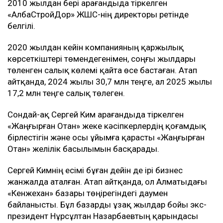
2010 жылдан бері Қарағандыда тіркелген
«АлбаСтройДор» ЖШС-нің директоры ретінде
белгілі.
2020 жылдан кейін компанияның қаржылық
көрсеткіштері төмендегенімен, соңғы жылдары
төленген салық көлемі қайта өсе бастаған. Атап
айтқанда, 2024 жылы 30,7 млн теңге, ал 2025 жылы
17,2 млн теңге салық төлеген.
Сондай-ақ Сергей Ким Қарағандыда тіркелген
«Жаңғырған Отан» жеке кәсіпкерлердің қоғамдық
бірлестігін және осы ұйымға қарасты «Жаңғырған
Отан» желілік басылымын басқарады.
Сергей Кимнің есімі бұған дейін де ірі бизнес
жанжалда аталған. Атап айтқанда, ол Алматыдағы
«Кенжехан» базары төңірегіндегі даумен
байланысты. Бұл базарды ұзақ жылдар бойы экс-
президент Нұрсұлтан Назарбаевтың қарындасы