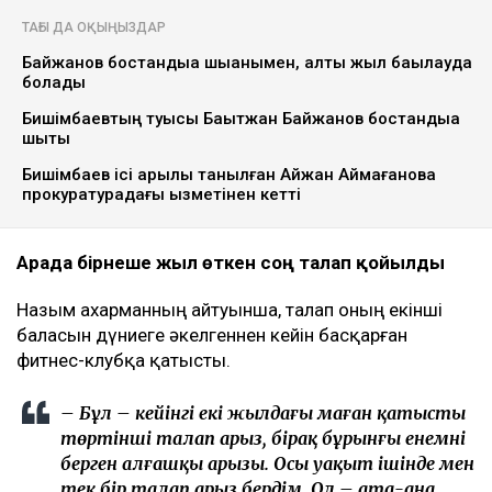
ТАҒЫ ДА ОҚЫҢЫЗДАР
Байжанов бостандыққа шыққанымен, алты жыл бақылауда
болады
Бишімбаевтың туысы Бақытжан Байжанов бостандыққа
шықты
Бишімбаев ісі арқылы танылған Айжан Аймағанова
прокуратурадағы қызметінен кетті
Арада бірнеше жыл өткен соң талап қойылды
Назым Қахарманның айтуынша, талап оның екінші
баласын дүниеге әкелгеннен кейін басқарған
фитнес-клубқа қатысты.
– Бұл – кейінгі екі жылдағы маған қатысты
төртінші талап арыз, бірақ бұрынғы енемнің
берген алғашқы арызы. Осы уақыт ішінде мен
тек бір талап арыз бердім. Ол – ата-ана