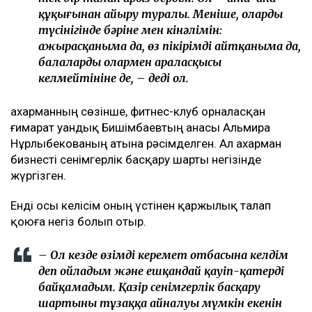
құқығынан айыру туралы. Меніңше, олардың
түсінігінде бәріне мен кінәлімін:
ажырасқаныма да, өз пікірімді айтқаныма да,
балалардың олармен араласқысы
келмейтініне де, – деді ол.
Қахарманның сөзінше, фитнес-клуб орналасқан
ғимарат Қуандық Бишімбаевтың анасы Альмира
Нұрлыбекованың атына рәсімделген. Ал Қахарман
бизнесті сенімгерлік басқару шарты негізінде
жүргізген.
Енді осы келісім оның үстінен қаржылық талап
қоюға негіз болып отыр.
– Ол кезде өзімді керемет отбасына келдім
деп ойладым және ешқандай қауіп-қатерді
байқамадым. Қазір сенімгерлік басқару
шартының тұзаққа айналуы мүмкін екенін