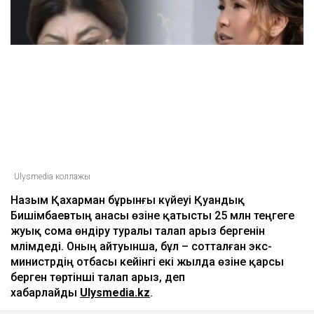
Ulysmedia коллажы
Назым Қахарман бұрынғы күйеуі Қуандық
Бишімбаевтың анасы өзіне қатысты 25 млн теңгеге
жуық сома өндіру туралы талап арыз бергенін
мәлімдеді. Оның айтуынша, бұл – сотталған экс-
министрдің отбасы кейінгі екі жылда өзіне қарсы
берген төртінші талап арыз, деп
хабарлайды
Ulysmedia.kz
.