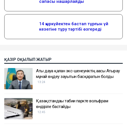
ҚАЗІР ОҚЫЛЫП ЖАТЫР
Аты дауға қалған экс-шенеуніктің ағасы Атырау
мұнай өңдеу зауытын басқаратын болды
13:24
Қазақстандағы табиғи паркте вольфрам
өндіріле бастайды
12:45