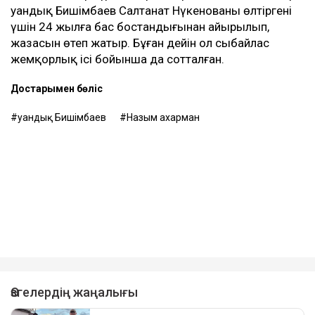
Қуандық Бишімбаев Салтанат Нүкенованы өлтіргені
үшін 24 жылға бас бостандығынан айырылып,
жазасын өтеп жатыр. Бұған дейін ол сыбайлас
жемқорлық ісі бойынша да сотталған.
Достарыңмен бөліс
Қуандық Бишімбаев
Назым Қахарман