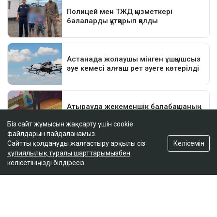
Біз сайт жұмысын жақсарту үшін cookie
файлдарын пайдаланамыз.
Келісемін
Сайтты қолдануды жалғастыру арқылы сіз
құпиялылық туралы шарттарымызбен
келісетініңізді білдіресіз.