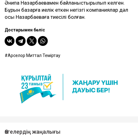
Әнипа Назарбаевамен байланыстырылып келген.
Бұрын базарға иелік еткен негізгі компаниялар дәл
осы Назарбаеваға тиесілі болған.
Достарыңмен бөліс
Арселор Миттал Теміртау