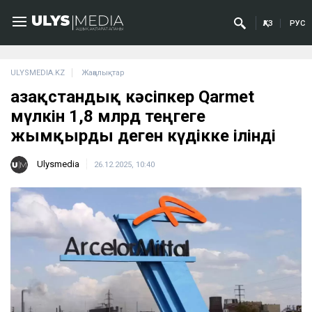
ҚАЗ
РУС
ULYSMEDIA.KZ
Жаңалықтар
Қазақстандық кәсіпкер Qarmet
мүлкін 1,8 млрд теңгеге
жымқырды деген күдікке ілінді
Ulysmedia
26.12.2025, 10:40