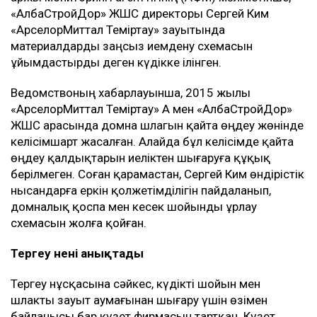
«АлбаСтройДор» ЖШС директоры Сергей Ким
«АрселорМиттал Теміртау» зауытында
материалдарды заңсыз иемдену схемасын
ұйымдастырды деген күдікке ілінген.
Ведомствоның хабарлауынша, 2015 жылы
«АрселорМиттал Теміртау» АҚ мен «АлбаСтройДор»
ЖШС арасында домна шлагын қайта өңдеу жөнінде
келісімшарт жасалған. Алайда бұл келісімде қайта
өңдеу қалдықтарын иеліктен шығаруға құқық
берілмеген. Соған қарамастан, Сергей Ким өндірістік
нысандарға еркін қолжетімділігін пайдаланып,
домналық қоспа мен кесек шойынды ұрлау
схемасын жолға қойған.
Тергеу нені анықтады
Тергеу нұсқасына сәйкес, күдікті шойын мен
шлакты зауыт аумағынан шығару үшін өзімен
байланысы бар күзет фирмасын тартқан. Күзет