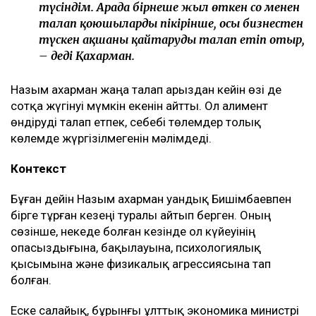
түсіндім. Арада бірнеше жыл өткен соң менен
талап қоюшылардың пікірінше, осы бизнестен
түскен ақшаны қайтаруды талап етіп отыр,
– деді Қахарман.
Назым Қахарман жаңа талап арыздан кейін өзі де
сотқа жүгінуі мүмкін екенін айтты. Ол алимент
өндіруді талап етпек, себебі төлемдер толық
көлемде жүргізілмегенін мәлімдеді.
Контекст
Бұған дейін Назым Қахарман Қуандық Бишімбаевпен
бірге тұрған кезеңі туралы айтып берген. Оның
сөзінше, некеде болған кезінде ол күйеуінің
опасыздығына, бақылауына, психологиялық
қысымына және физикалық агрессиясына тап
болған.
Еске салайық, бұрынғы ұлттық экономика министрі