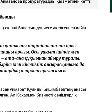
ық Бишімбаевтың анасы өзіне қатысты 25
талап арыз бергенін мәлімдеді. Оның
ің отбасы кейінгі екі жылда өзіне қарсы
рлайды
Ulysmedia.kz
.
, алты жыл бақылауда болады
жанов бостандыққа шықты
 Аймағанова прокуратурадағы қызметінен кетті
қойылды
 екінші баласын дүниеге әкелгеннен кейін