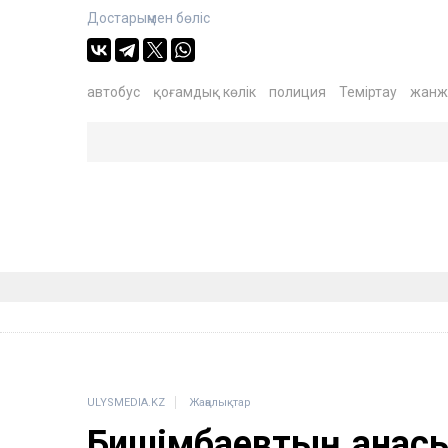
Достарыңмен бөліс
автобус
қоғамдық көлік
полиция
Теміртау
жанж