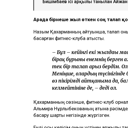
Ulysmedia коллажы
Назым Қахарман бұрынғы күйеуі Қуанд
млн теңгеге жуық сома өндіру туралы 
айтуынша, бұл – сотталған экс-министрд
берген төртінші талап арыз, деп хаба
ТАҒЫ ДА ОҚЫҢЫЗДАР
Байжанов бостандыққа шыққанымен
Бишімбаевтың туысы Бақытжан Бай
Бишімбаев ісі арқылы танылған Айжан
Арада бірнеше жыл өткен соң талап 
Назым Қахарманның айтуынша, талап оның
басқарған фитнес-клубқа қатысты.