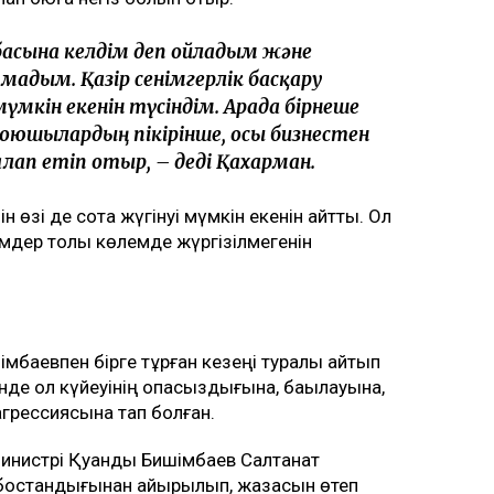
маған қатысты төртінші талап арыз,
алғашқы арызы. Осы уақыт ішінде мен
л – ата-ана құқығынан айыру туралы.
бәріне мен кінәлімін: ажырасқаныма да,
алалардың олармен араласқысы
асқан ғимарат Қуандық Бишімбаевтың анасы
ен. Ал Қахарман бизнесті сенімгерлік
лап қоюға негіз болып отыр.
басына келдім деп ойладым және
мадым. Қазір сенімгерлік басқару
мкін екенін түсіндім. Арада бірнеше
оюшылардың пікірінше, осы бизнестен
ап етіп отыр, – деді Қахарман.