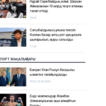
Нұрай Серікбайдың өлімі: Шерхан
Аймаханнан 10 млрд теңге өтемақы
талап етілді
18:03
Сатыбалдының ұлына тиесілі
болған базар алты рет аукционға
шығарылып, ақыры сатылды
17:25
СПОРТ ЖАҢАЛЫҚТАРЫ
Балуан Ұлан Рысқұл басшылық
қызметке тағайындалды
09:22, 06.03.2025
Енді чемпиондар Жәнібек
Әлімханұлынан қаша алмайтын
болды