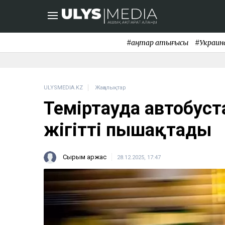
#қаңтар қақтығысы
#Украин
ULYSMEDIA.KZ
Жаңалықтар
Теміртауда автобуст
жігітті пышақтады
Сырым Қаржас
28.12.2025, 17:47