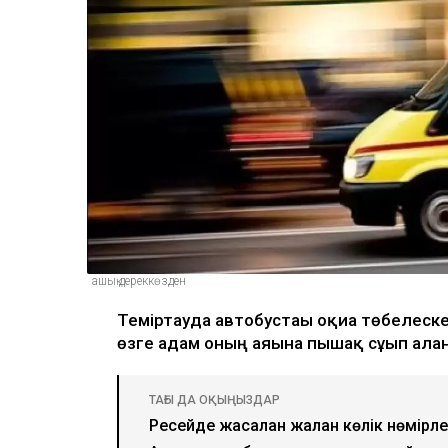
ашық дереккөзден
Теміртауда автобустағы оқиға төбелеск
өзге адам оның аяғына пышақ сұғып алғ
ТАҒЫ ДА ОҚЫҢЫЗДАР
Ресейде жасалған жалған көлік нөмірл