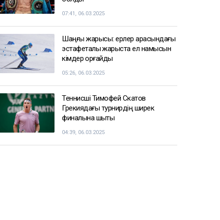
07:41, 06.03.2025
Шаңғы жарысы: ерлер арасындағы
эстафеталық жарыста ел намысын
кімдер қорғайды
05:26, 06.03.2025
Теннисші Тимофей Скатов
Грекиядағы турнирдің ширек
финалына шықты
04:39, 06.03.2025