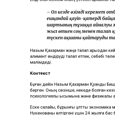
– Бұл – кейінгі екі жылдағы 
бірақ бұрынғы енемнің берген 
тек бір талап арыз бердім. О
Меніңше, олардың түсінігінде 
өз пікірімді айтқаныма да, б
келмейтініне де, – деді ол.
Қахарманның сөзінше, фитнес-клуб орнал
Альмира Нұрлыбекованың атына рәсімделг
басқару шарты негізінде жүргізген.
Енді осы келісім оның үстінен қаржылық та
– Ол кезде өзімді керемет от
ешқандай қауіп-қатерді байқа
шартының тұзаққа айналуы мү
жыл өткен соң менен талап қ
түскен ақшаны қайтаруды тал