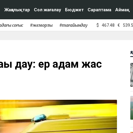
Жаңалықтар
Сол жағалау
Бюджет
Сараптама
Аймақ
адағы соғыс
#жемқорлық
#тағайындау
$
467.48
€
539.
Қ
ағы дау: ер адам жас