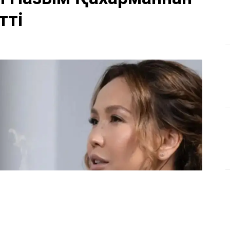
Қ
ы Назым Қахарманнан
тті