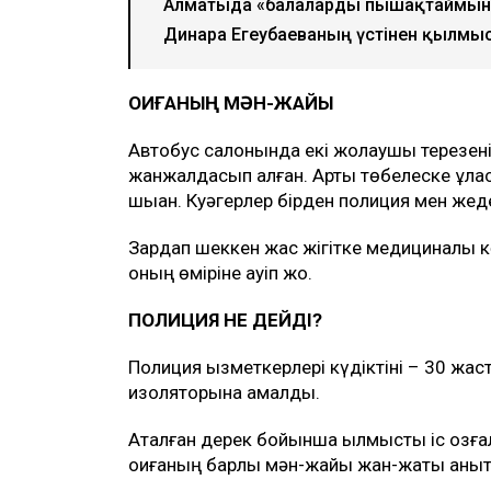
Алматыда «балаларды пышақтаймын»
Динара Егеубаеваның үстінен қылмыс
ОҚИҒАНЫҢ МӘН-ЖАЙЫ
Автобус салонында екі жолаушы терезені
жанжалдасып қалған. Арты төбелеске ұлас
шыққан. Куәгерлер бірден полиция мен же
Зардап шеккен жас жігітке медициналық к
оның өміріне қауіп жоқ.
ПОЛИЦИЯ НЕ ДЕЙДІ?
Полиция қызметкерлері күдіктіні – 30 жа
изоляторына қамалды.
Аталған дерек бойынша қылмыстық іс қозға
оқиғаның барлық мән-жайы жан-жақты анық