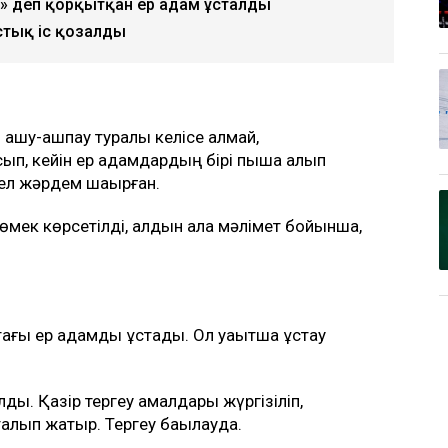
 деп қорқытқан ер адам ұсталды
тық іс қозғалды
 ашу-ашпау туралы келісе алмай,
ып, кейін ер адамдардың бірі пышақ алып
дел жәрдем шақырған.
өмек көрсетілді, алдын ала мәлімет бойынша,
стағы ер адамды ұстады. Ол уақытша ұстау
лды. Қазір тергеу амалдары жүргізіліп,
талып жатыр. Тергеу бақылауда.