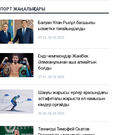
жоққа шығарды
18:20
Нұрай Серікбайдың өлімі: Шерхан
Аймаханнан 10 млрд теңге өтемақы
талап етілді
18:03
Сатыбалдының ұлына тиесілі
болған базар алты рет аукционға
шығарылып, ақыры сатылды
17:25
СПОРТ ЖАҢАЛЫҚТАРЫ
Балуан Ұлан Рысқұл басшылық
қызметке тағайындалды
09:22, 06.03.2025