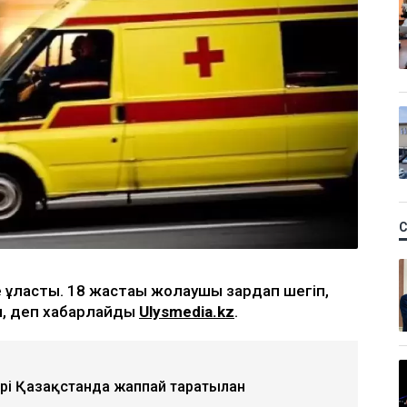
е ұласты. 18 жастағы жолаушы зардап шегіп,
ан, деп хабарлайды
Ulysmedia.kz
.
ері Қазақстанда жаппай таратылған