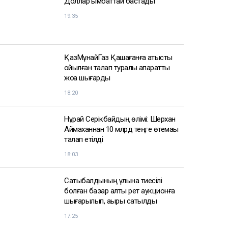
АЗІР ОҚЫЛЫП ЖАТЫР
Доллар қымбаттай бастады
19:35
ҚазМұнайГаз Қашағанға қатысты
қойылған талап туралы ақпаратты