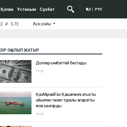
Қоғам
Ұстаным
Сұхбат
ҚАЗ
РУС
Ауа-райы
52
₽
5.73
АЗІР ОҚЫЛЫП ЖАТЫР
Доллар қымбаттай бастады
19:35
ҚазМұнайГаз Қашағанға қатысты
қойылған талап туралы ақпаратты
жоққа шығарды
18:20