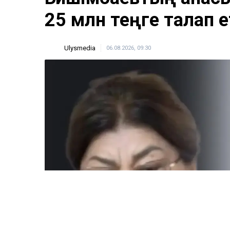
ULYSMEDIA.KZ
Жаңалықтар
Бишімбаевтың анас
25 млн теңге талап е
Ulysmedia
06.08.2026, 09:30