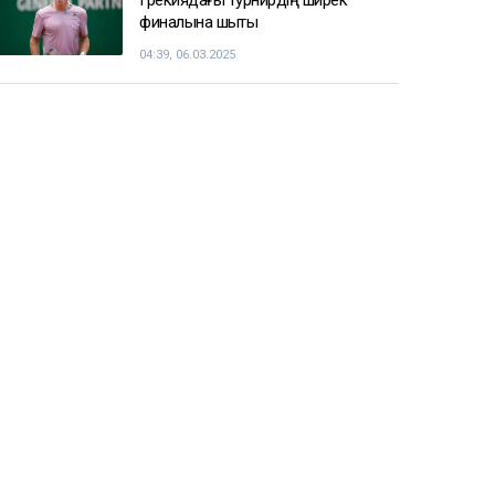
Енді чемпиондар Жәнібек
Әлімханұлынан қаша алмайтын
болды
07:41, 06.03.2025
Шаңғы жарысы: ерлер арасындағы
эстафеталық жарыста ел намысын
кімдер қорғайды
05:26, 06.03.2025
Теннисші Тимофей Скатов
Грекиядағы турнирдің ширек
финалына шықты
04:39, 06.03.2025