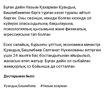
Бұған дейін Назым Қахарман Қуандық
Бишімбаевпен бірге тұрған кезеңі туралы айтып
берген. Оның сөзінше, некеде болған кезінде ол
күйеуінің опасыздығына, бақылауына,
психологиялық қысымына және физикалық
агрессиясына тап болған.
Еске салайық, бұрынғы ұлттық экономика министрі
Қуандық Бишімбаев Салтанат Нүкенованы өлтіргені
үшін 24 жылға бас бостандығынан айырылып,
жазасын өтеп жатыр. Бұған дейін ол сыбайлас
жемқорлық ісі бойынша да сотталған.
Достарыңмен бөліс
Қуандық Бишімбаев
Назым Қахарман