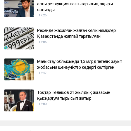
алты рет аукционға шығарылып, ақыры
сатылды
17:25
Ресейде жасалған жалған көлік нөмірлері
Қазақстанда жаппай таратылған
17:05
Маңғыстау облысында 1,3 млрд теңгелік зауыт
жобасына шенеуніктер кедергі келтірген
16:47
Тоқтар Төлешов 21 жылдық жазасын
қысқартуға тырысып жатыр
16:00