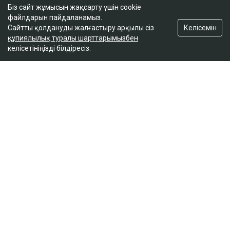
Біз сайт жұмысын жақсарту үшін cookie
файлдарын пайдаланамыз.
Келісемін
Сайтты қолдануды жалғастыру арқылы сіз
құпиялылық туралы шарттарымызбен
келісетініңізді білдіресіз.
ҚАЗІР ОҚЫЛЫП ЖАТЫР
Сатыбалдының ұлына тиесілі болған базар