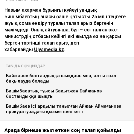
Назым Қахарман бұрынғы күйеуі Қуандық
Бишімбаевтың анасы өзіне қатысты 25 млн теңгеге
жуық сома өндіру туралы талап арыз бергенін
мәлімдеді. Оның айтуынша, бұл – сотталған экс-
министрдің отбасы кейінгі екі жылда өзіне қарсы
берген төртінші талап арыз, деп
хабарлайды
Ulysmedia.kz
.
ТАҒЫ ДА ОҚЫҢЫЗДАР
Байжанов бостандыққа шыққанымен, алты жыл
бақылауда болады
Бишімбаевтың туысы Бақытжан Байжанов
бостандыққа шықты
Бишімбаев ісі арқылы танылған Айжан Аймағанова
прокуратурадағы қызметінен кетті
Арада бірнеше жыл өткен соң талап қойылды