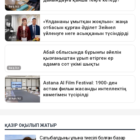
ҚАЗІР ОҚЫЛЫП ЖАТЫР
Сатыбалдының ұлына тиесілі болған базар