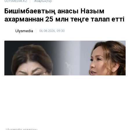
ULYSMEDIA.KZ
Жаңалықтар
Бишімбаевтың анасы Назым
Қахарманнан 25 млн теңге талап етті
Ulysmedia
06.08.2026, 09:30
Ulysmedia коллажы