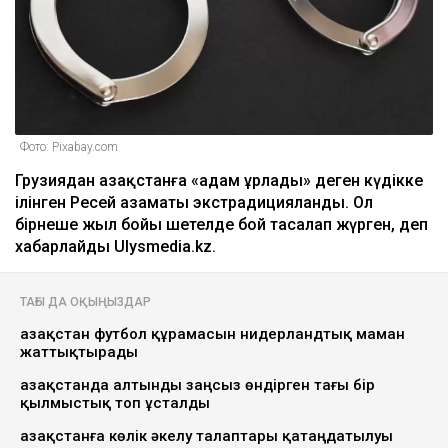
Фото: Pixabay.com
Грузиядан Қазақстанға «адам ұрлады» деген күдікке
ілінген Ресей азаматы экстрадицияланды. Ол
бірнеше жыл бойы шетелде бой тасалап жүрген, деп
хабарлайды Ulysmedia.kz.
ТАҒЫ ДА ОҚЫҢЫЗДАР
Қазақстан футбол құрамасын нидерландтық маман
жаттықтырады
Қазақстанда алтынды заңсыз өндірген тағы бір
қылмыстық топ ұсталды
Қазақстанға көлік әкелу талаптары қатаңдатылуы