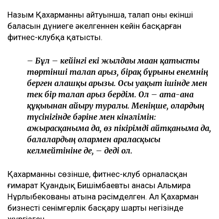
Назым Қахарманның айтуынша, талап оның екінші
баласын дүниеге әкелгеннен кейін басқарған
фитнес-клубқа қатысты.
– Бұл – кейінгі екі жылдағы маған қатысты
төртінші талап арыз, бірақ бұрынғы енемнің
берген алғашқы арызы. Осы уақыт ішінде мен
тек бір талап арыз бердім. Ол – ата-ана
құқығынан айыру туралы. Меніңше, олардың
түсінігінде бәріне мен кінәлімін:
ажырасқаныма да, өз пікірімді айтқаныма да,
балалардың олармен араласқысы
келмейтініне де, – деді ол.
Қахарманның сөзінше, фитнес-клуб орналасқан
ғимарат Қуандық Бишімбаевтың анасы Альмира
Нұрлыбекованың атына рәсімделген. Ал Қахарман
бизнесті сенімгерлік басқару шарты негізінде
жүргізген.