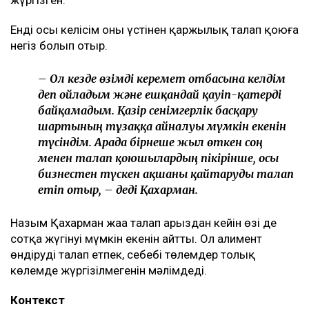
Енді осы келісім оның үстінен қаржылық талап қоюға
негіз болып отыр.
– Ол кезде өзімді керемет отбасына келдім
деп ойладым және ешқандай қауіп-қатерді
байқамадым. Қазір сенімгерлік басқару
шартының тұзаққа айналуы мүмкін екенін
түсіндім. Арада бірнеше жыл өткен соң
менен талап қоюшылардың пікірінше, осы
бизнестен түскен ақшаны қайтаруды талап
етіп отыр, – деді Қахарман.
Назым Қахарман жаңа талап арыздан кейін өзі де
сотқа жүгінуі мүмкін екенін айтты. Ол алимент
өндіруді талап етпек, себебі төлемдер толық
көлемде жүргізілмегенін мәлімдеді.
Контекст