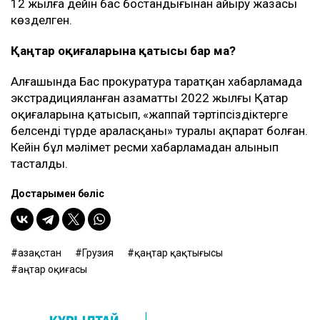
12 жылға дейін бас бостандығынан айыру жазасы
көзделген.
Қаңтар оқиғаларына қатысы бар ма?
Алғашында Бас прокуратура таратқан хабарламада
экстрадицияланған азаматтың 2022 жылғы Қаңтар
оқиғаларына қатысып, «жаппай тәртіпсіздіктерге
белсенді түрде араласқаны» туралы ақпарат болған.
Кейін бұл мәлімет ресми хабарламадан алынып
тасталды.
Достарыңмен бөліс
Қазақстан
Грузия
қаңтар қақтығысы
Қаңтар оқиғасы