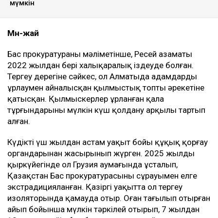
мүмкін
Мән-жай
Бас прокуратураның мәліметінше, Ресей азаматы
2022 жылдан бері халықаралық іздеуде болған.
Тергеу дерегіне сәйкес, ол Алматыда адамдарды
ұрлаумен айналысқан қылмыстық топтың әрекетіне
қатысқан. Қылмыскерлер ұрланған қала
тұрғындарының мүлкін күш қолдану арқылы тартып
алған.
Күдікті үш жылдан астам уақыт бойы құқық қорғау
органдарынан жасырынып жүрген. 2025 жылдың
қыркүйегінде ол Грузия аумағында ұсталып,
Қазақстан Бас прокуратурасының сұрауымен елге
экстрадицияланған. Қазіргі уақытта ол тергеу
изоляторында қамауда отыр. Оған тағылып отырған
айып бойынша мүлкін тәркілей отырып, 7 жылдан