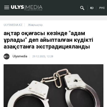
ҚАЗ
РУС
ULYSMEDIA.KZ
Жаңалықтар
Қаңтар оқиғасы кезінде "адам
ұрлады" деп айыпталған күдікті
Қазақстанға экстрадицияланды
Ulysmedia
29.12.2025, 12:28