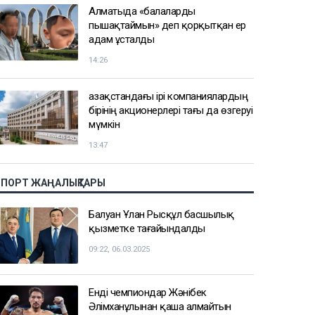
Алматыда «балаларды
пышақтаймын» деп қорқытқан ер
адам ұсталды
14:26
Қазақстандағы ірі компаниялардың
бірінің акционерлері тағы да өзгеруі
мүмкін
13:47
СПОРТ ЖАҢАЛЫҚТАРЫ
Балуан Ұлан Рысқұл басшылық
қызметке тағайындалды
09:22, 06.03.2025
Енді чемпиондар Жәнібек
Әлімханұлынан қаша алмайтын