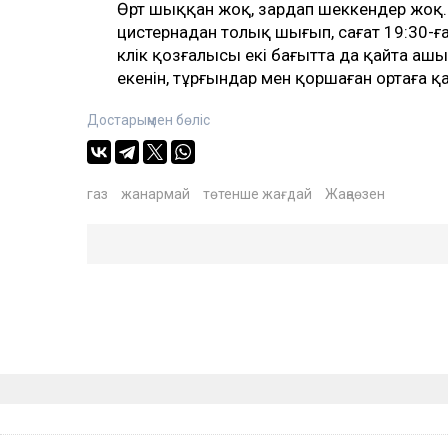
Өрт шыққан жоқ, зардап шеккендер жоқ.
цистернадан толық шығып, сағат 19:30-ғ
көлік қозғалысы екі бағытта да қайта аш
екенін, тұрғындар мен қоршаған ортаға қа
Достарыңмен бөліс
газ
жанармай
төтенше жағдай
Жаңаөзен