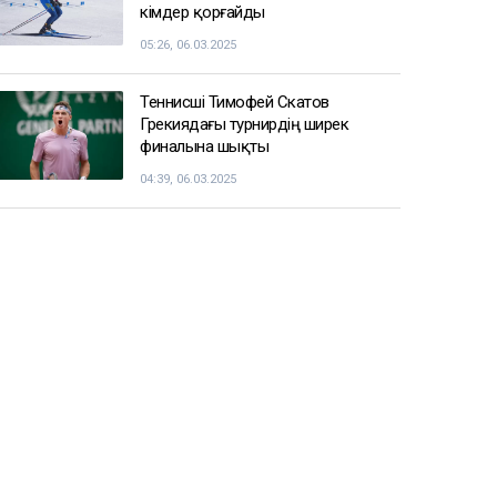
Алматыда «балаларды
пышақтаймын» деп қорқытқан ер
адам ұсталды
14:26
Қазақстандағы ірі компаниялардың
бірінің акционерлері тағы да өзгеруі
мүмкін
13:47
СПОРТ ЖАҢАЛЫҚТАРЫ
Балуан Ұлан Рысқұл басшылық
қызметке тағайындалды
09:22, 06.03.2025
Енді чемпиондар Жәнібек
Әлімханұлынан қаша алмайтын
болды