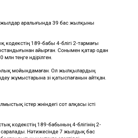
ерге пәтер берілді деген ақпаратты жоққа
артты
қалада
лжар ауданындағы «Тайбурыл» шаруа
еген. Оның аты 2019-2024 жылдар
 екі сот ісінде аталған.
 шаруашылықта 60 бас жылқы жоғалып,
ін шаруа қожалығының иесі Тәжіғали Елеуов
у туралы келісім жасалған.
лжар ауданындағы Сағашилі ауылында