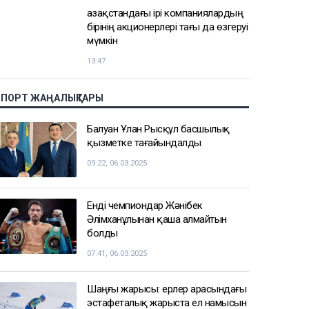
АЗІР ОҚЫЛЫП ЖАТЫР
Қостанайда тұрғындарды несиеге
батырған алаяқтың 1 млрд
теңгеден астам мүлкі тәркіленді
15:10
Үлкен Алматы айналма жолы
арқылы жүру ақысы екі есе
қымбаттайды
14:40