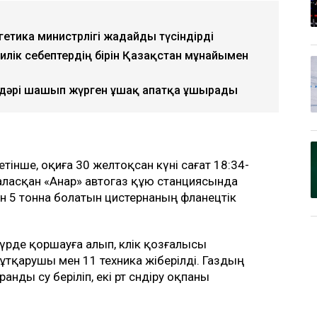
етика министрлігі жағдайды түсіндірді
илік себептердің бірін Қазақстан мұнайымен
 дәрі шашып жүрген ұшақ апатқа ұшырады
тінше, оқиға 30 желтоқсан күні сағат 18:34-
наласқан «Анар» автогаз құю станциясында
н 5 тонна болатын цистернаның фланецтік
рде қоршауға алып, көлік қозғалысы
тқарушы мен 11 техника жіберілді. Газдың
ы су беріліп, екі өрт сөндіру оқпаны