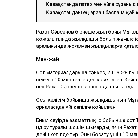
Ulysmedia коллажы
100 жылқыға қатысты даудан кейін со
ақтөбелік жылқышы Рахат Сәрсеновке к
баспананың кілті табысталды, деп хаб