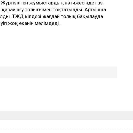
 Жүргізілген жұмыстардың нәтижесінде газ
а қарай ағу толығымен тоқтатылды. Артынша
ылды. ТЖД өкілдері жағдай толық бақылауда
уіп жоқ екенін мәлімдеді.