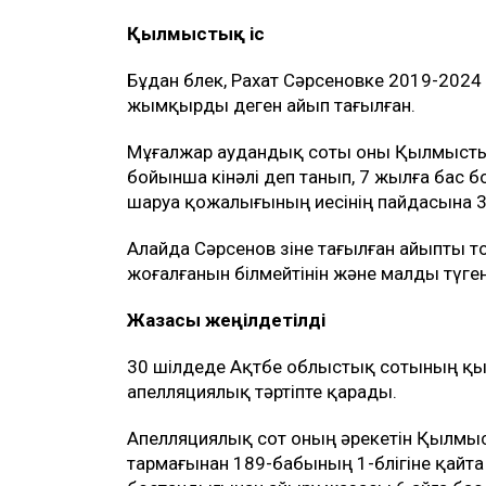
ТАҒЫ ДА ОҚЫҢЫЗДАР
НЗМ ҰБТ-дан 140 балл жинаған түлект
шығарды
Қазақстанда пәтер мен үйге сұраныс 
Қазақстандағы ең арзан баспана қай 
Рахат Сәрсенов бірнеше жыл бойы Мұға
қожалығында жылқышы болып жұмыс іст
аралығында жоғалған жылқыларға қатысты
Мән-жай
Сот материалдарына сәйкес, 2018 жылы
шығын 10 млн теңге деп көрсетілген. Кей
пен Рахат Сәрсенов арасында шығынды өте
Осы келісім бойынша жылқышының Мұға