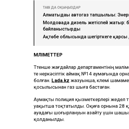
ТАҒЫ ДА ОҚЫҢЫЗДАР
Алматыдағы автогаз тапшылығы: Энерг
Молдовада дизель жетіспей жатыр: б
байланыстырды
Ақтөбе облысында шегірткеге қарсы
МӘЛІМЕТТЕР
Төтенше жағдайлар департаментінің мәліме
те өнеркәсіптік аймақ №14 аумағында ор
болған.
Lada.kz
жазуынша, көлемі шамаме
қосылысынан газ шыға бастаған.
Аумақты полиция қызметкерлері жедел тү
уақытша тоқтатылды. Оқиға орнына 28 құ
ауадағы шоғырлануын азайту үшін шашыранд
қолданылды.