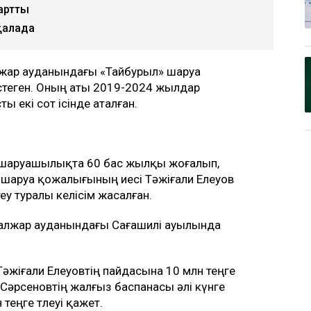
тталып, кейін рақымшылыққа іліккен
әсіпкер пәтер сыйлады. Оған жаңа
арлайды
Ulysmedia.kz
.