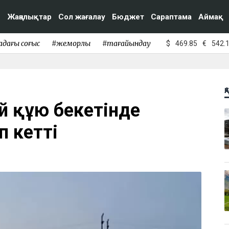
Жаңалықтар
Сол жағалау
Бюджет
Сараптама
Аймақ
адағы соғыс
#жемқорлық
#тағайындау
$
469.85
€
542.
Қ
й құю бекетінде
п кетті