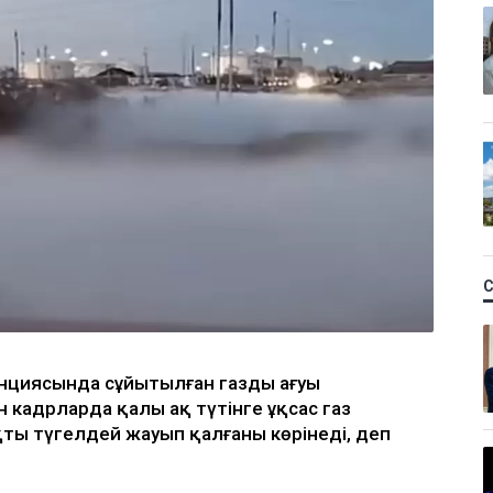
нциясында сұйытылған газдың ағуы
 кадрларда қалың ақ түтінге ұқсас газ
ты түгелдей жауып қалғаны көрінеді, деп