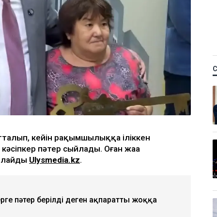
Қ
байланысты сотталған
а кәсіпкер пәтер