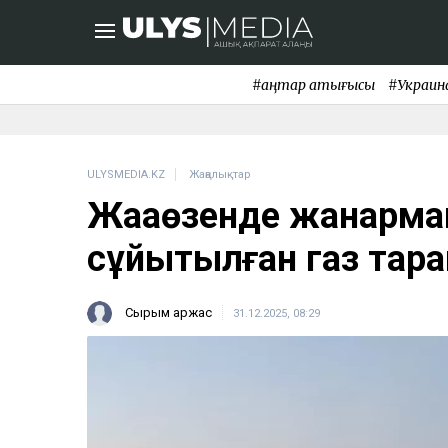
#қаңтар қақтығысы
#Украин
ULYSMEDIA.KZ
Жаңалықтар
Жаңаөзенде жанарма
сұйытылған газ тара
Сырым Қаржас
31.12.2025, 08:29