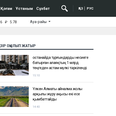
Қоғам
Ұстаным
Сұхбат
ҚАЗ
РУС
Ауа-райы
16
₽
5.78
АЗІР ОҚЫЛЫП ЖАТЫР
Қостанайда тұрғындарды несиеге
батырған алаяқтың 1 млрд
теңгеден астам мүлкі тәркіленді
15:10
Үлкен Алматы айналма жолы
арқылы жүру ақысы екі есе
қымбаттайды
14:40