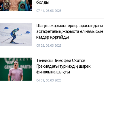
болды
07:41, 06.03.2025
Шаңғы жарысы: ерлер арасындағы
эстафеталық жарыста ел намысын
кімдер қорғайды
05:26, 06.03.2025
Теннисші Тимофей Скатов
Грекиядағы турнирдің ширек
финалына шықты
04:39, 06.03.2025