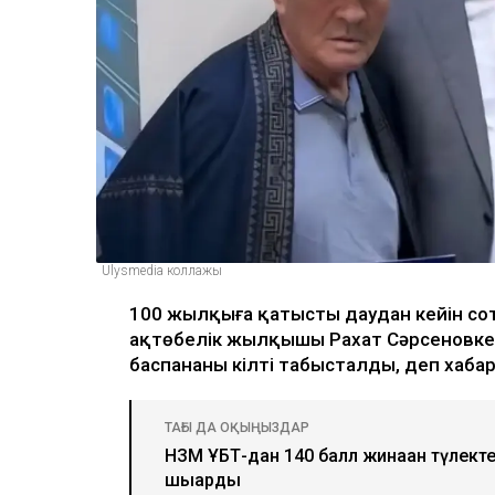
ULYSMEDIA.KZ
Жаңалықтар
100 жылқы дауына 
ақтөбелік жылқышығ
сыйлады
Ulysmedia
05.08.2026, 11:30