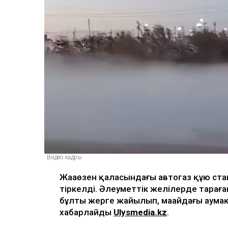
Видео кадры
Жаңаөзен қаласындағы автогаз құю ста
тіркелді. Әлеуметтік желілерде тараған
бұлты жерге жайылып, маңайдағы аумақ
хабарлайды
Ulysmedia.kz
.