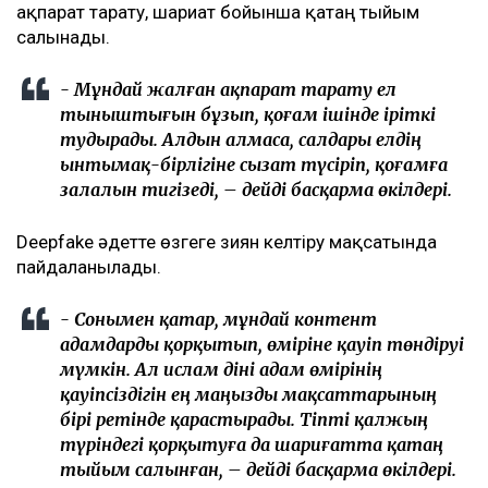
ақпарат тарату, шариғат бойынша қатаң тыйым
салынады.
- Мұндай жалған ақпарат тарату ел
тыныштығын бұзып, қоғам ішінде іріткі
тудырады. Алдын алмаса, салдары елдің
ынтымақ-бірлігіне сызат түсіріп, қоғамға
залалын тигізеді, – дейді басқарма өкілдері.
Deepfake әдетте өзгеге зиян келтіру мақсатында
пайдаланылады.
- Сонымен қатар, мұндай контент
адамдарды қорқытып, өміріне қауіп төндіруі
мүмкін. Ал ислам діні адам өмірінің
қауіпсіздігін ең маңызды мақсаттарының
бірі ретінде қарастырады. Тіпті қалжың
түріндегі қорқытуға да шариғатта қатаң
тыйым салынған, – дейді басқарма өкілдері.