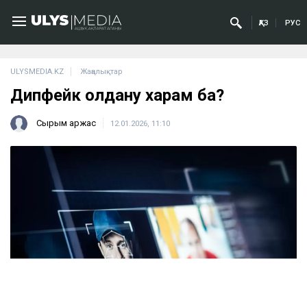
ҚАЗ
РУС
ULYSMEDIA.KZ
Жаңалықтар
Дипфейк қолдану харам ба?
Сырым Қаржас
12.01.2026, 11:10