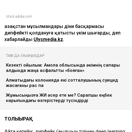
stock.adobe.com
Қазақстан мұсылмандары діни басқармасы
дипфейкті қолдануға қатысты үкім шығарды, деп
хабарлайды
Ulysmedia.kz
.
ТАҒЫ ДА ОҚЫҢЫЗДАР
Кезекті қойылым: Ақмола облысында әкімнің сапары
алдында жаңа асфальтты «бояған»
Алматыдағы колонияда екі сотталушының суицид
жасағаны рас па
Жұмысыңызға ЖИ әсер ете ме? Сарапшы еңбек
нарығындағы өзгерістерді түсіндірді
ТОЛЫҒЫРАҚ
Айта кетейік, дипфейк (ағылшын тілінен deep learning