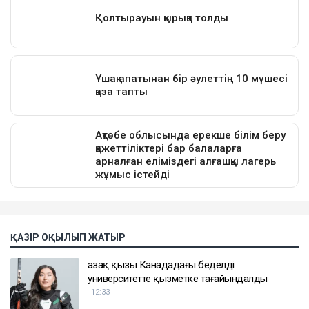
ҚАЗІР ОҚЫЛЫП ЖАТЫР
Қазақ қызы Канададағы беделді
университетте қызметке тағайындалды
12:33