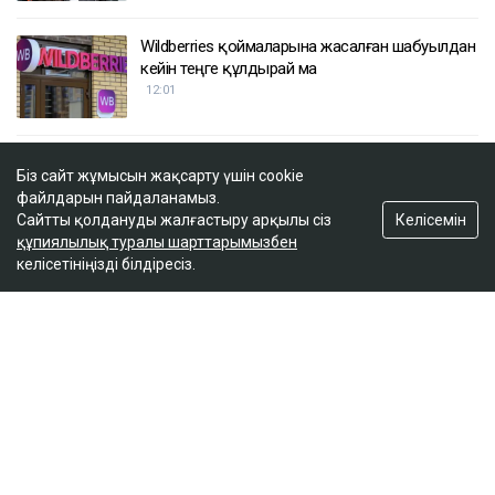
Wildberries қоймаларына жасалған шабуылдан
кейін теңге құлдырай ма
12:01
Ақтөбеде зорлық көрген 15 жастағы қыз
Біз сайт жұмысын жақсарту үшін cookie
буллингке ұшырады
файлдарын пайдаланамыз.
11:43
Келісемін
Сайтты қолдануды жалғастыру арқылы сіз
құпиялылық туралы шарттарымызбен
келісетініңізді білдіресіз.
Танымал блогер Қайсар Қамза Қазақстанға
экстрадицияланады
11:00
ULYSMEDIA.KZ
Жаңалықтар
100 жылқы дауына байланысты