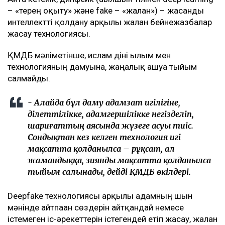
– «терең оқыту» және fake – «жалған») – жасанды
интеллектті қолдану арқылы жалған бейнежазбалар
жасау технологиясы.
ҚМДБ мәліметінше, ислам діні ғылым мен
технологияның дамуына, жаңалық ашуға тыйым
салмайды.
- Алайда бұл даму адамзат игілігіне,
әділеттілікке, адамгершілікке негізделіп,
шариғаттың аясында жүзеге асуы тиіс.
Сондықтан кез келген технология игі
мақсатта қолданылса – рұқсат, ал
жамандыққа, зиянды мақсатта қолданылса
тыйым салынады, дейді ҚМДБ өкілдері.
Deepfake технологиясы арқылы адамның шын
мәнінде айтпаған сөздерін айтқандай немесе
істемеген іс-әрекеттерін істегендей етіп жасау, жалған