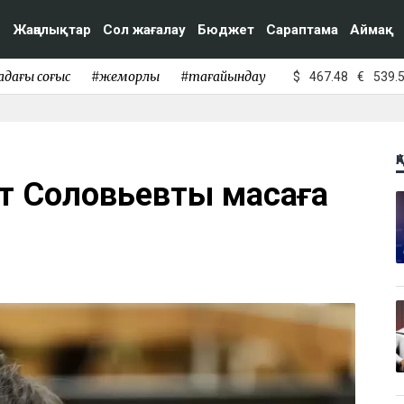
Жаңалықтар
Сол жағалау
Бюджет
Сараптама
Аймақ
адағы соғыс
#жемқорлық
#тағайындау
$
467.48
€
539.
Қ
ат Соловьевты масаға