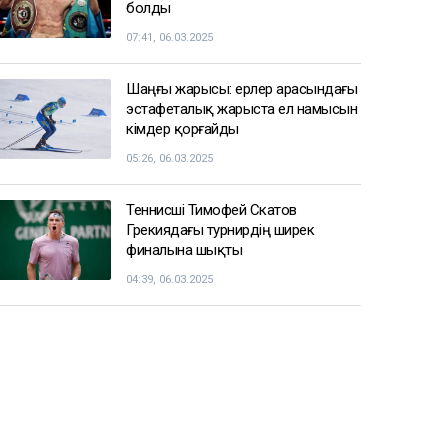
болды
07:41, 06.03.2025
Шаңғы жарысы: ерлер арасындағы
эстафеталық жарыста ел намысын
кімдер қорғайды
05:26, 06.03.2025
Теннисші Тимофей Скатов
Грекиядағы турнирдің ширек
финалына шықты
04:39, 06.03.2025