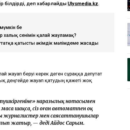
ір білдірді, деп хабарлайды
Ulysmedia.kz
.
 мүмкін бе
р халық сенімін қалай жауламақ?
утатқа қатысты әкімдік мәлімдеме жасады
алай жауап беруі керек деген сұраққа депутат
ық деңгейде жауап қатудың қажеті жоқ
 «түшкіргеніне» наразылық нотасымен
і маса шақса, сіз оған автоматпен оқ
ты журналистер мен саясаттанушылар
е болып жатыр, — деді Айдос Сарым.