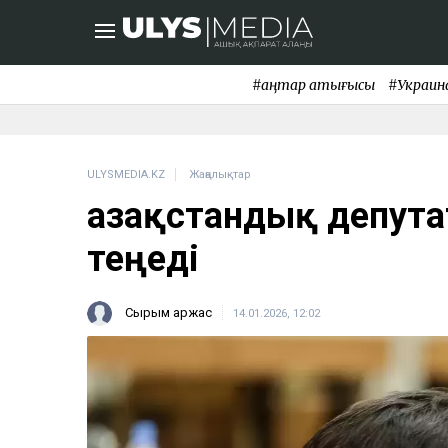
#қаңтар қақтығысы
#Украин
ULYSMEDIA.KZ
Жаңалықтар
Қазақстандық депут
теңеді
Сырым Қаржас
14.01.2026, 12:02