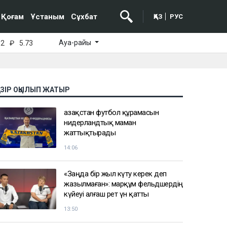
Қоғам
Ұстаным
Сұхбат
ҚАЗ
РУС
Ауа-райы
52
₽
5.73
АЗІР ОҚЫЛЫП ЖАТЫР
Қазақстан футбол құрамасын
нидерландтық маман
жаттықтырады
14:06
«Заңда бір жыл күту керек деп
жазылмаған»: марқұм фельдшердің
күйеуі алғаш рет үн қатты
13:50