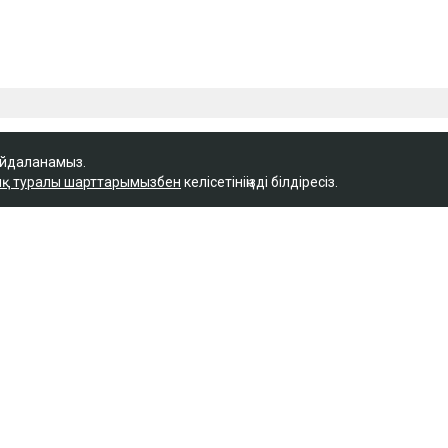
айдаланамыз.
қ туралы шарттарымызбен
келісетініңізді білдіресіз.
Қ
 Назым Қахарманнан
тті