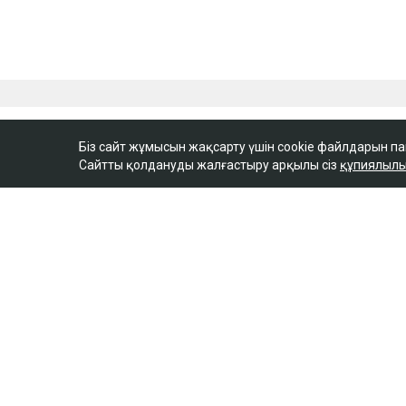
Біз сайт жұмысын жақсарту үшін cookie файлдарын п
Сайтты қолдануды жалғастыру арқылы сіз
құпиялылы
ULYSMEDIA.KZ
Жаңалықтар
Бишімбаевтың анасы
25 млн теңге талап е
Ulysmedia
06.08.2026, 09:30