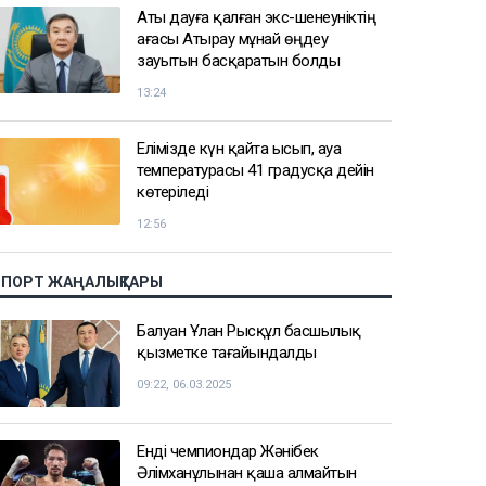
Аты дауға қалған экс-шенеуніктің
ағасы Атырау мұнай өңдеу
зауытын басқаратын болды
13:24
Елімізде күн қайта ысып, ауа
температурасы 41 градусқа дейін
көтеріледі
12:56
СПОРТ ЖАҢАЛЫҚТАРЫ
Балуан Ұлан Рысқұл басшылық
қызметке тағайындалды
09:22, 06.03.2025
Енді чемпиондар Жәнібек
Әлімханұлынан қаша алмайтын