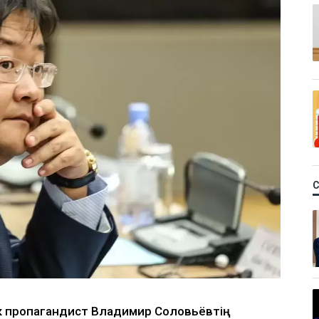
ік пропагандист Владимир Соловьёвтің