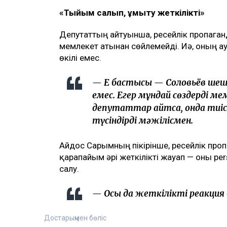
«Тыйым салып, ұмыту жеткілікті»
Депутаттың айтуынша, ресейлік пропаган
мемлекет атынан сөйлемейді. Иә, оның ау
өкілі емес.
— Ең бастысы — Соловьёв ше
емес. Егер мұндай сөздерді м
депутаттар айтса, онда тиіс
түсіндірді мәжілісмен.
Айдос Сарымның пікірінше, ресейлік проп
қарапайым әрі жеткілікті жауап — оны per
салу.
— Осы да жеткілікті реакция б
Достарыңмен бөліс