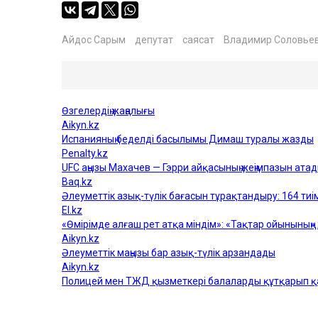
Айдос Сарым
депутат
саясат
Владимир Соловье