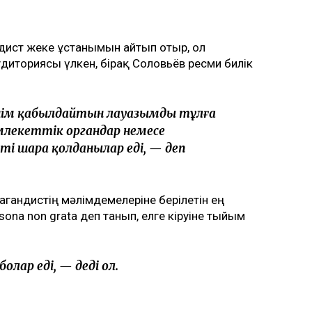
дист жеке ұстанымын айтып отыр, ол
диториясы үлкен, бірақ Соловьёв ресми билік
шім қабылдайтын лауазымды тұлға
емлекеттік органдар немесе
ті шара қолданылар еді, — деп
агандистің мәлімдемелеріне берілетін ең
sona non grata деп танып, елге кіруіне тыйым
олар еді, — деді ол.