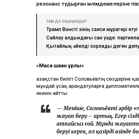
резонанс тудырған мәлімдемелеріне пік
ТАҒЫ ДА ОҚЫҢЫЗДАР
Трамп Вэнсті өзінің саяси мұрагері етуі
Сайлау алдындағы сан уәде: партияла
Қытайлық әйелді зорлады деген деп
«Маса шаққан құрлы»
Қазақстан билігі Соловьёвтің сөздеріне қ
мұндай ұсақ арандатуларға дипломатиял
екенін айтты.
— Меніңше, Соловьёвтің әрбір
жауап беру – артық. Егер сізд
атпайсыз ғой. Мұнда жауап
беруі керек, ол қазірдің өзінд