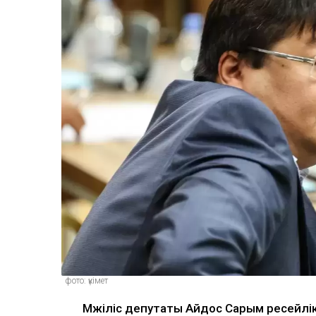
фото: үкімет
Мәжіліс депутаты Айдос Сарым ресейл