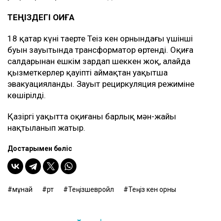
мемлекеттік органдармен тығыз байланыста екенін
атап өтті.
— Теңіз кен орны және барлық өндірістік
нысандар қауіпсіз күйде, сенімді қорғауда, —
деп сендірді ТШО.
«Теңізшевройл» Теңіздегі мәжбүрлі тоқтауға
байланысты Қазақстандағы мұнай өндіру көлемі
қаншалықты қысқаруы мүмкін екенін әзірге
нақтылаған жоқ. Сондай-ақ өндірістің қанша
уақытқа тоқтатылатыны да белгісіз.
ТЕҢІЗДЕГІ ОҚИҒА
18 қаңтар күні таңертең Теңіз кен орнындағы үшінші
буын зауытында трансформатор өртенді. Оқиға
салдарынан ешкім зардап шеккен жоқ, алайда
қызметкерлер қауіпті аймақтан уақытша
эвакуацияланды. Зауыт рециркуляция режиміне