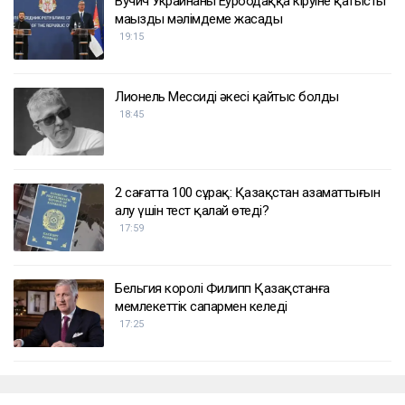
ҚАЗІР ОҚЫЛЫП ЖАТЫР
Вучич Украинаның Еуроодаққа кіруіне қатысты
маңызды мәлімдеме жасады
19:15
Лионель Мессидің әкесі қайтыс болды
18:45