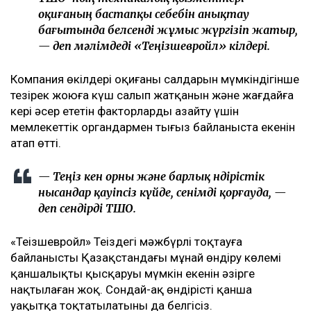
«Теңізшевройл» компаниясының баспасөз қызметі
қауіпсіздік мақсатында Теңіз және Королевское кен
орындарында мұнай өндіру уақытша
тоқтатылғанын растады.
— Бұл шешім өндірістік нысандардағы электр
энергиясын тарату жүйесінің кейбір
бөліктеріне әсер еткен жағдайға байланысты
қабылданды. Зардап шеккендер жоқ, ал
қызметкерлердің қауіпсіздігі компания үшін
ең жоғары басымдық болып қала береді.
ТШО-ның техникалық қызметтері
оқиғаның бастапқы себебін анықтау
бағытында белсенді жұмыс жүргізіп жатыр,
— деп мәлімдеді «Теңізшевройл» өкілдері.
Компания өкілдері оқиғаның салдарын мүмкіндігінше
тезірек жоюға күш салып жатқанын және жағдайға
кері әсер ететін факторларды азайту үшін