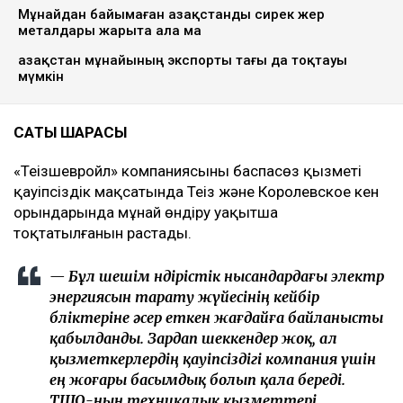
Gov.kz
Қазақстандағы ең ірі кен орындарының бірі — Теңізде
трансформатордың жануынан кейін электрмен
жабдықтауда ақау туындап, мұнай өндіру уақытша
тоқтатылды, деп хабарлайды
Ulysmedia.kz
.
ТАҒЫ ДА ОҚЫҢЫЗДАР
АҚШ Украинаны Қазақстан мұнайын тасымалдайтын
танкерлерге соққы жасамауға көндірді - Bloomberg
Мұнайдан байымаған Қазақстанды сирек жер
металдары жарыта ала ма
Қазақстан мұнайының экспорты тағы да тоқтауы
мүмкін
САҚТЫҚ ШАРАСЫ