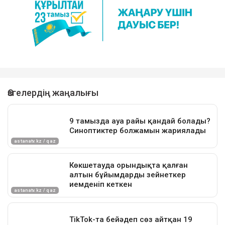
көшірілді.
Қазіргі уақытта оқиғаның барлық мән-жайы
нақтыланып жатыр.
Достарыңмен бөліс
мұнай
өрт
Теңізшевройл
Теңіз кен орны