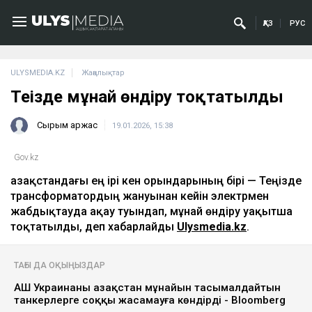
ҚАЗ
РУС
ULYSMEDIA.KZ
Жаңалықтар
Теңізде мұнай өндіру тоқтатылды
Сырым Қаржас
19.01.2026, 15:38