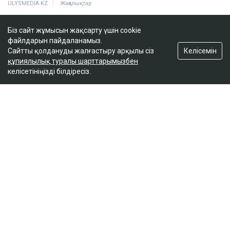
2 сағатта 100 сұрақ: Қазақстан азаматтығын
Біз сайт жұмысын жақсарту үшін cookie
алу үшін тест қалай өтеді?
файлдарын пайдаланамыз.
17:59
Келісемін
Сайтты қолдануды жалғастыру арқылы сіз
құпиялылық туралы шарттарымызбен
келісетініңізді білдіресіз.
Бельгия королі Филипп Қазақстанға
мемлекеттік сапармен келеді
17:25
ULYSMEDIA.KZ
Жаңалықтар
«Заңда бір жыл күту керек деп
жазылмаған»: марқұм фельдшердің
күйеуі алғаш рет үн қатты
Ulysmedia
07.08.2026, 13:50