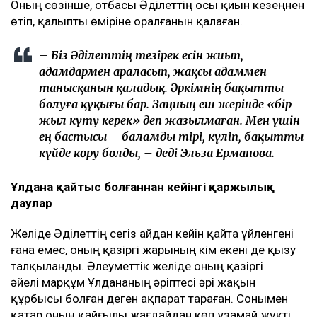
Оның сөзінше, отбасы Әділеттің осы қиын кезеңнен
өтіп, қалыпты өміріне оралғанын қалаған.
– Біз Әділеттің тезірек есін жиып,
адамдармен араласып, жақсы адаммен
танысқанын қаладық. Әркімнің бақытты
болуға құқығы бар. Заңның еш жерінде «бір
жыл күту керек» деп жазылмаған. Мен үшін
ең бастысы – баламды тірі, күліп, бақытты
күйде көру болды, – деді Эльза Ерманова.
Ұлдана қайтыс болғаннан кейінгі қаржылық
даулар
Желіде Әділеттің сегіз айдан кейін қайта үйленгені
ғана емес, оның қазіргі жарының кім екені де қызу
талқыланды. Әлеуметтік желіде оның қазіргі
әйелі марқұм Ұлдананың әріптесі әрі жақын
құрбысы болған деген ақпарат тараған. Сонымен
қатар оның қайғылы жағдайдан көп ұзамай жүкті