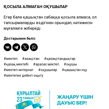
ҚОСЫЛА АЛМАҒАН ОҚУШЫЛАР
Егер бала қашықтан сабаққа қосыла алмаса, ол
тапсырмаларды өздігінен орындап, нәтижесін
мұғалімге жібереді.
Достарыңмен бөліс
мектеп
Қазақстан
қазақстандықтар
қазақ мектебі
аралас мектеп
оқушы
мектеп-интернат
оқушылар
қашықтан оқу
мектепке дейінгі оқыту