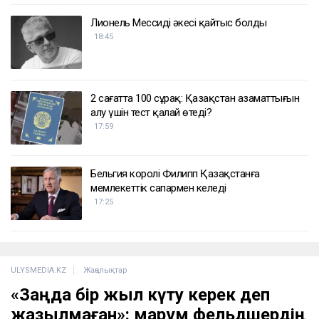
Лионель Мессидің әкесі қайтыс болды
18:45
2 сағатта 100 сұрақ: Қазақстан азаматтығын
алу үшін тест қалай өтеді?
17:59
Бельгия королі Филипп Қазақстанға
мемлекеттік сапармен келеді
17:25
ULYSMEDIA.KZ
Жаңалықтар
«Заңда бір жыл күту керек деп
жазылмаған»: марқұм фельдшердің