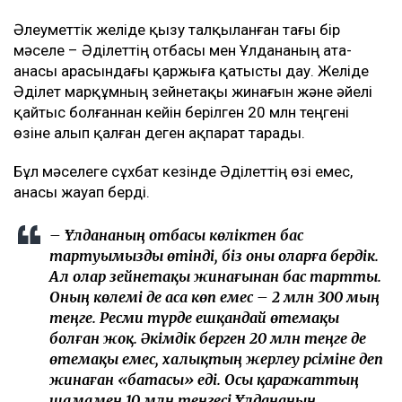
Әлеуметтік желіде қызу талқыланған тағы бір
мәселе – Әділеттің отбасы мен Ұлдананың ата-
анасы арасындағы қаржыға қатысты дау. Желіде
Әділет марқұмның зейнетақы жинағын және әйелі
қайтыс болғаннан кейін берілген 20 млн теңгені
өзіне алып қалған деген ақпарат тарады.
Бұл мәселеге сұхбат кезінде Әділеттің өзі емес,
анасы жауап берді.
– Ұлдананың отбасы көліктен бас
тартуымызды өтінді, біз оны оларға бердік.
Ал олар зейнетақы жинағынан бас тартты.
Оның көлемі де аса көп емес – 2 млн 300 мың
теңге. Ресми түрде ешқандай өтемақы
болған жоқ. Әкімдік берген 20 млн теңге де
өтемақы емес, халықтың жерлеу рәсіміне деп
жинаған «батасы» еді. Осы қаражаттың
шамамен 10 млн теңгесі Ұлдананың