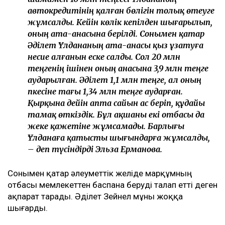
автокредитінің қалған бөлігін толық өтеуге
жұмсалды. Кейін көлік кепілден шығарылып,
оның ата-анасына берілді. Сонымен қатар
Әділет Ұлдананың ата-анасы қыз ұзатуға
несие алғанын еске салды. Сол 20 млн
теңгенің ішінен оның анасына 3,9 млн теңге
аударылған. Әділет 1,1 млн теңге, ал оның
әпкесіне тағы 1,34 млн теңге аударған.
Қырқына дейін апта сайын ас беріп, құдайы
тамақ өткіздік. Бұл ақшаны екі отбасы да
жеке қажетіне жұмсамады. Барлығы
Ұлданаға қатысты шығындарға жұмсалды,
– деп түсіндірді Эльза Ерманова.
Сонымен қатар әлеуметтік желіде марқұмның
отбасы мемлекеттен баспана беруді талап етті деген
ақпарат тарады. Әділет Зейнел мұны жоққа
шығарды.