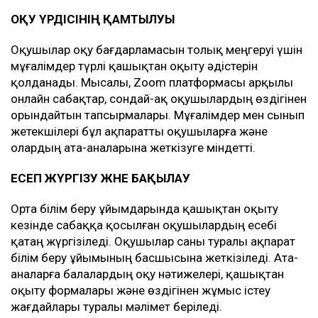
ОҚУ ҮРДІСІНІҢ ҚАМТЫЛУЫ
Оқушылар оқу бағдарламасын толық меңгеруі үшін
мұғалімдер түрлі қашықтан оқыту әдістерін
қолданады. Мысалы, Zoom платформасы арқылы
онлайн сабақтар, сондай-ақ оқушылардың өздігінен
орындайтын тапсырмалары. Мұғалімдер мен сынып
жетекшілері бұл ақпаратты оқушыларға және
олардың ата-аналарына жеткізуге міндетті.
ЕСЕП ЖҮРГІЗУ ЖӘНЕ БАҚЫЛАУ
Орта білім беру ұйымдарында қашықтан оқыту
кезінде сабаққа қосылған оқушылардың есебі
қатаң жүргізіледі. Оқушылар саны туралы ақпарат
білім беру ұйымының басшысына жеткізіледі. Ата-
аналарға балалардың оқу нәтижелері, қашықтан
оқыту формалары және өздігінен жұмыс істеу
жағдайлары туралы мәлімет беріледі.