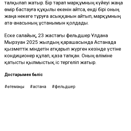
талқылап жатыр. Бір тарап марқұмның күйеуі жаңа
өмір бастауға құқылы екенін айтса, енді бірі оның
жаңа некеге тұруға асыққанын айтып, марқұмның
ата-анасының ұстанымын қолдады.
Еске салайық, 23 жастағы фельдшер Ұлдана
Мырзуан 2025 жылдың қарашасында Астанада
қызметтік міндетін атқарып жүрген кезінде үстіне
кондиционер құлап, қаза тапқан. Оның өліміне
қатысты қылмыстық іс тергеліп жатыр.
Достарыңмен бөліс
өтемақы
астана
фельдшер