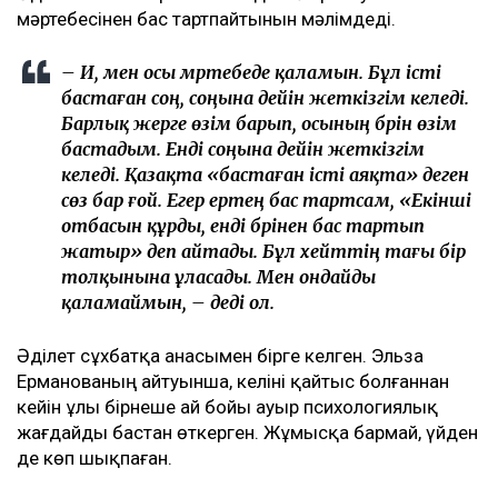
мәртебесінен бас тартпайтынын мәлімдеді.
– Иә, мен осы мәртебеде қаламын. Бұл істі
бастаған соң, соңына дейін жеткізгім келеді.
Барлық жерге өзім барып, осының бәрін өзім
бастадым. Енді соңына дейін жеткізгім
келеді. Қазақта «бастаған істі аяқта» деген
сөз бар ғой. Егер ертең бас тартсам, «Екінші
отбасын құрды, енді бәрінен бас тартып
жатыр» деп айтады. Бұл хейттің тағы бір
толқынына ұласады. Мен ондайды
қаламаймын, – деді ол.
Әділет сұхбатқа анасымен бірге келген. Эльза
Ерманованың айтуынша, келіні қайтыс болғаннан
кейін ұлы бірнеше ай бойы ауыр психологиялық
жағдайды бастан өткерген. Жұмысқа бармай, үйден
де көп шықпаған.