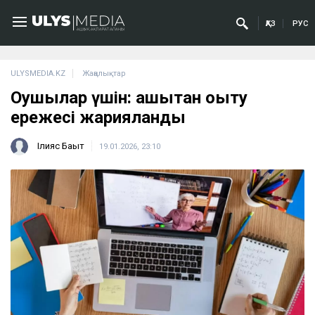
ҚАЗ
РУС
ULYSMEDIA.KZ
Жаңалықтар
Оқушылар үшін: қашықтан оқыту
ережесі жарияланды
Ілияс Бақыт
19.01.2026, 23:10