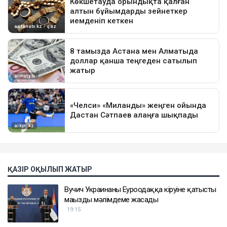
ҚАЗІР ОҚЫЛЫП ЖАТЫР
Вучич Украинаның Еуроодаққа кіруіне қатысты
маңызды мәлімдеме жасады
19:15