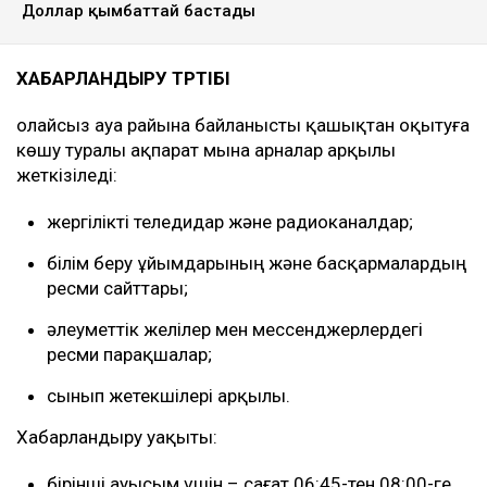
Доллар қымбаттай бастады
ХАБАРЛАНДЫРУ ТӘРТІБІ
Қолайсыз ауа райына байланысты қашықтан оқытуға
көшу туралы ақпарат мына арналар арқылы
жеткізіледі:
жергілікті теледидар және радиоканалдар;
білім беру ұйымдарының және басқармалардың
ресми сайттары;
әлеуметтік желілер мен мессенджерлердегі
ресми парақшалар;
сынып жетекшілері арқылы.
Хабарландыру уақыты:
бірінші ауысым үшін – сағат 06:45-тен 08:00-ге