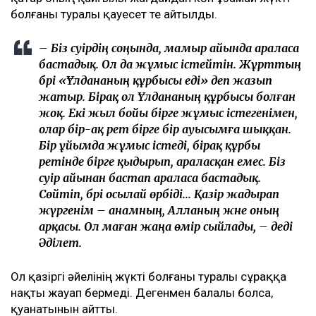
болғаны туралы қауесет те айтылды.
– Біз сәуірдің соңында, мамыр айында араласа
бастадық. Ол да жұмыс істейтін. Жұрттың
бәрі «Ұлдананың құрбысы еді» деп жазып
жатыр. Бірақ ол Ұлдананың құрбысы болған
жоқ. Екі жыл бойы бірге жұмыс істегенімен,
олар бір-ақ рет бірге бір ауысымға шыққан.
Бір ұйымда жұмыс істеді, бірақ құрбы
ретінде бірге қыдырып, араласқан емес. Біз
сәуір айынан бастап араласа бастадық.
Сөйтіп, бәрі осылай өрбіді... Қазір жадырап
жүргенім – анамның, Алланың және оның
арқасы. Ол маған жаңа өмір сыйлады, – деді
Әділет.
Ол қазіргі әйелінің жүкті болғаны туралы сұраққа
нақты жауап бермеді. Дегенмен балалы болса,
қуанатынын айтты.