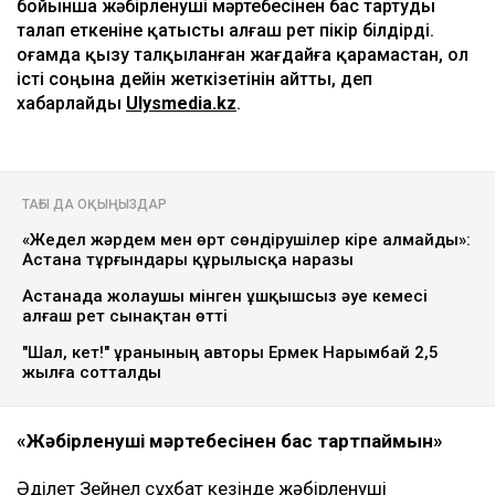
бойынша жәбірленуші мәртебесінен бас тартуды
талап еткеніне қатысты алғаш рет пікір білдірді.
Қоғамда қызу талқыланған жағдайға қарамастан, ол
істі соңына дейін жеткізетінін айтты, деп
хабарлайды
Ulysmedia.kz
.
ТАҒЫ ДА ОҚЫҢЫЗДАР
«Жедел жәрдем мен өрт сөндірушілер кіре алмайды»:
Астана тұрғындары құрылысқа наразы
Астанада жолаушы мінген ұшқышсыз әуе кемесі
алғаш рет сынақтан өтті
"Шал, кет!" ұранының авторы Ермек Нарымбай 2,5
жылға сотталды
«Жәбірленуші мәртебесінен бас тартпаймын»
Әділет Зейнел сұхбат кезінде жәбірленуші