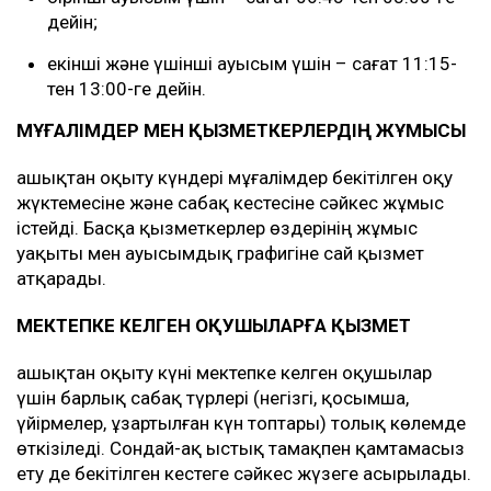
дейін;
екінші және үшінші ауысым үшін – сағат 11:15-
тен 13:00-ге дейін.
МҰҒАЛІМДЕР МЕН ҚЫЗМЕТКЕРЛЕРДІҢ ЖҰМЫСЫ
Қашықтан оқыту күндері мұғалімдер бекітілген оқу
жүктемесіне және сабақ кестесіне сәйкес жұмыс
істейді. Басқа қызметкерлер өздерінің жұмыс
уақыты мен ауысымдық графигіне сай қызмет
атқарады.
МЕКТЕПКЕ КЕЛГЕН ОҚУШЫЛАРҒА ҚЫЗМЕТ
Қашықтан оқыту күні мектепке келген оқушылар
үшін барлық сабақ түрлері (негізгі, қосымша,
үйірмелер, ұзартылған күн топтары) толық көлемде
өткізіледі. Сондай-ақ ыстық тамақпен қамтамасыз
ету де бекітілген кестеге сәйкес жүзеге асырылады.