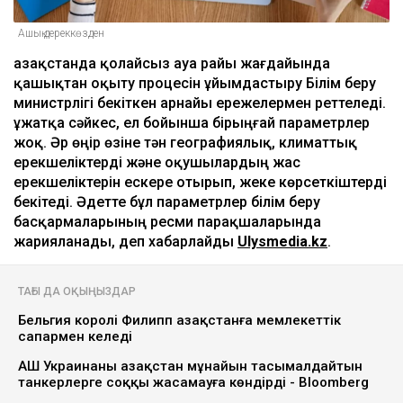
Ашық дереккөзден
Қазақстанда қолайсыз ауа райы жағдайында
қашықтан оқыту процесін ұйымдастыру Білім беру
министрлігі бекіткен арнайы ережелермен реттеледі.
Құжатқа сәйкес, ел бойынша бірыңғай параметрлер
жоқ. Әр өңір өзіне тән географиялық, климаттық
ерекшеліктерді және оқушылардың жас
ерекшеліктерін ескере отырып, жеке көрсеткіштерді
бекітеді. Әдетте бұл параметрлер білім беру
басқармаларының ресми парақшаларында
жарияланады, деп хабарлайды
Ulysmedia.kz
.
ТАҒЫ ДА ОҚЫҢЫЗДАР
Бельгия королі Филипп Қазақстанға мемлекеттік
сапармен келеді
АҚШ Украинаны Қазақстан мұнайын тасымалдайтын
танкерлерге соққы жасамауға көндірді - Bloomberg