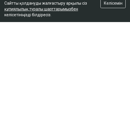
Келісемін
Сайтты қолдануды жалғастыру арқылы сіз
құпиялылық туралы шарттарымызбен
келісетініңізді білдіресіз.
ҚАЗІР ОҚЫЛЫП ЖАТЫР
Вучич Украинаның Еуроодаққа кіруіне қатысты
маңызды мәлімдеме жасады
19:15