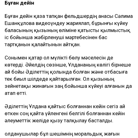
Бұған дейін
Бұған дейін қаза тапқан фельдшердің анасы Сәлима
Ешанқұлова видеоүндеу жариялап, бұрынғы күйеу
баласының қызының өліміне қатысты қылмыстық
іс бойынша жәбірленуші мәртебесінен бас
тартқанын қалайтынын айтқан.
Сонымен қатар ол мүлікті бөлу мәселесін де
көтерді. Әйелдің сөзінше, Ұлдананың көлігі бірнеше
ай бойы Әділеттің қолында болған және отбасыға
тек биыл шілдеде қайтарылған. Ол қызының
зейнетақы жинағын заң бойынша күйеуі алғанын да
атап өтті.
Әділеттің Ұлдана қайтыс болғаннан кейін сегіз ай
өткен соң қайта үйленгені белгілі болғаннан кейін
әлеуметтік желіде қызу талқылау басталды.
Қолданушылар бұл шешімнің моральдық жағын