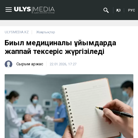
ҚАЗ
РУС
ULYSMEDIA.KZ
Жаңалықтар
Биыл медициналық ұйымдарда
жаппай тексеріс жүргізіледі
Сырым Қаржас
22.01.2026, 17:27