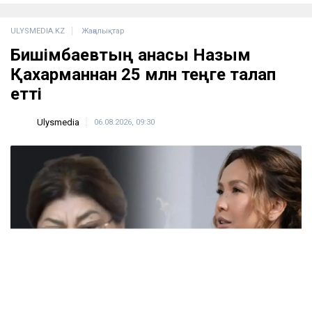
ULYSMEDIA.KZ
Жаңалықтар
Бишімбаевтың анасы Назым
Қахарманнан 25 млн теңге талап
етті
Ulysmedia
06.08.2026, 09:30