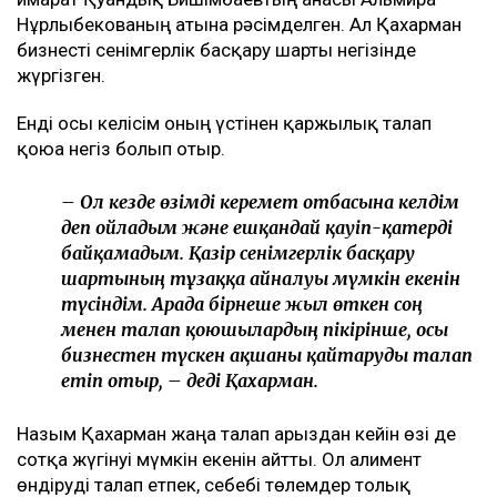
Нұрлыбекованың атына рәсімделген. Ал Қахарман
бизнесті сенімгерлік басқару шарты негізінде
жүргізген.
Енді осы келісім оның үстінен қаржылық талап
қоюға негіз болып отыр.
– Ол кезде өзімді керемет отбасына келдім
деп ойладым және ешқандай қауіп-қатерді
байқамадым. Қазір сенімгерлік басқару
шартының тұзаққа айналуы мүмкін екенін
түсіндім. Арада бірнеше жыл өткен соң
менен талап қоюшылардың пікірінше, осы
бизнестен түскен ақшаны қайтаруды талап
етіп отыр, – деді Қахарман.
Назым Қахарман жаңа талап арыздан кейін өзі де
сотқа жүгінуі мүмкін екенін айтты. Ол алимент
өндіруді талап етпек, себебі төлемдер толық