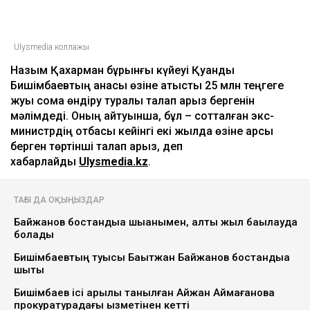
Ulysmedia коллажы
Назым Қахарман бұрынғы күйеуі Қуандық
Бишімбаевтың анасы өзіне қатысты 25 млн теңгеге
жуық сома өндіру туралы талап арыз бергенін
мәлімдеді. Оның айтуынша, бұл – сотталған экс-
министрдің отбасы кейінгі екі жылда өзіне қарсы
берген төртінші талап арыз, деп
хабарлайды
Ulysmedia.kz
.
ТАҒЫ ДА ОҚЫҢЫЗДАР
Байжанов бостандыққа шыққанымен, алты жыл бақылауда
болады
Бишімбаевтың туысы Бақытжан Байжанов бостандыққа
шықты
Бишімбаев ісі арқылы танылған Айжан Аймағанова
прокуратурадағы қызметінен кетті