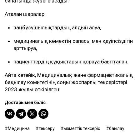
сипатында жүзеге асады.
Аталған шаралар:
заңбұзушылықтардың алдын алуға,
медициналық көмектің сапасы мен қауіпсіздігін
арттыруға,
пациенттердің құқықтарын қорғауға бағытталған.
Айта кетейік, Медициналық және фармацевтикалық
бақылау комитетінің соңғы жоспарлы тексерістері
2023 жылы өткізілген.
Достарыңмен бөліс
Медицина
тексеру
қызметтік тексеріс
бақылау