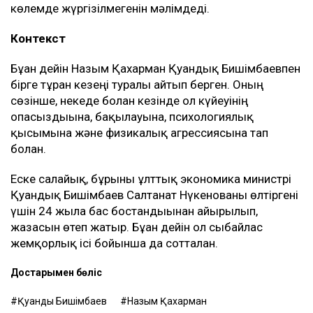
көлемде жүргізілмегенін мәлімдеді.
Контекст
Бұған дейін Назым Қахарман Қуандық Бишімбаевпен
бірге тұрған кезеңі туралы айтып берген. Оның
сөзінше, некеде болған кезінде ол күйеуінің
опасыздығына, бақылауына, психологиялық
қысымына және физикалық агрессиясына тап
болған.
Еске салайық, бұрынғы ұлттық экономика министрі
Қуандық Бишімбаев Салтанат Нүкенованы өлтіргені
үшін 24 жылға бас бостандығынан айырылып,
жазасын өтеп жатыр. Бұған дейін ол сыбайлас
жемқорлық ісі бойынша да сотталған.
Достарыңмен бөліс
Қуандық Бишімбаев
Назым Қахарман