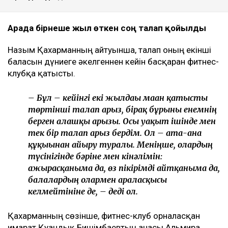
Арада бірнеше жыл өткен соң талап қойылды
Назым Қахарманның айтуынша, талап оның екінші
баласын дүниеге әкелгеннен кейін басқарған фитнес-
клубқа қатысты.
– Бұл – кейінгі екі жылдағы маған қатысты
төртінші талап арыз, бірақ бұрынғы енемнің
берген алғашқы арызы. Осы уақыт ішінде мен
тек бір талап арыз бердім. Ол – ата-ана
құқығынан айыру туралы. Меніңше, олардың
түсінігінде бәріне мен кінәлімін:
ажырасқаныма да, өз пікірімді айтқаныма да,
балалардың олармен араласқысы
келмейтініне де, – деді ол.
Қахарманның сөзінше, фитнес-клуб орналасқан
ғимарат Қуандық Бишімбаевтың анасы Альмира