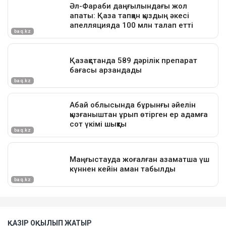
ҚАЗІР ОҚЫЛЫП ЖАТЫР