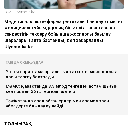
ЖИ / ulysmedia.kz
Медициналық және фармацевтикалық бақылау комитеті
медициналық ұйымдардың біліктілік талаптарына
сәйкестігін тексеру бойынша жоспарлы бақылау
шараларын қайта бастайды, деп хабарлайды
Ulysmedia.kz
.
ТАҒЫ ДА ОҚЫҢЫЗДАР
Ұлттық сараптама орталығына қатысты монополияға
қарсы тергеу басталды
МӘМС: Қазақстанда 3,5 млрд теңгеден астам шығын
келтірілген 36 іс тергеліп жатыр
Тәжікстанда сақал қойған ерлер мен орамал таққан
әйелдерге бақылау күшейді
ТОЛЫҒЫРАҚ