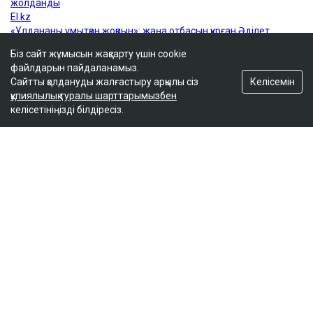
Біз сайт жұмысын жақсарту үшін cookie
файлдарын пайдаланамыз.
Келісемін
Сайтты қолдануды жалғастыру арқылы сіз
құпиялылық туралы шарттарымызбен
келісетініңізді білдіресіз.