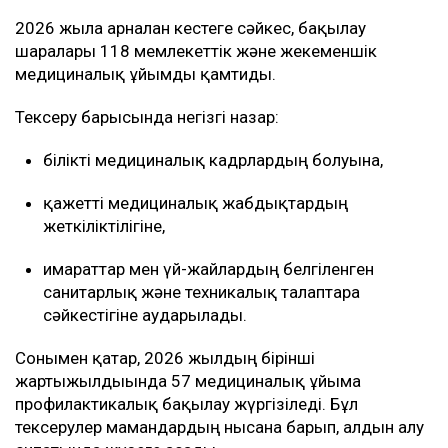
2026 жылға арналған кестеге сәйкес, бақылау
шаралары 118 мемлекеттік және жекеменшік
медициналық ұйымды қамтиды.
Тексеру барысында негізгі назар:
білікті медициналық кадрлардың болуына,
қажетті медициналық жабдықтардың
жеткіліктілігіне,
ғимараттар мен үй-жайлардың белгіленген
санитарлық және техникалық талаптарға
сәйкестігіне аударылады.
Сонымен қатар, 2026 жылдың бірінші
жартыжылдығында 57 медициналық ұйымға
профилактикалық бақылау жүргізіледі. Бұл
тексерулер мамандардың нысанға барып, алдын алу