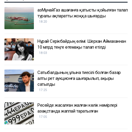
ҚазМұнайГаз Қашағанға қатысты қойылған талап
туралы ақпаратты жоққа шығарды
18:20
Нұрай Серікбайдың өлімі: Шерхан Аймаханнан
10 млрд теңге өтемақы талап етілді
18:03
Сатыбалдының ұлына тиесілі болған базар
алты рет аукционға шығарылып, ақыры
сатылды
17:25
Ресейде жасалған жалған көлік нөмірлері
Қазақстанда жаппай таратылған
17:05