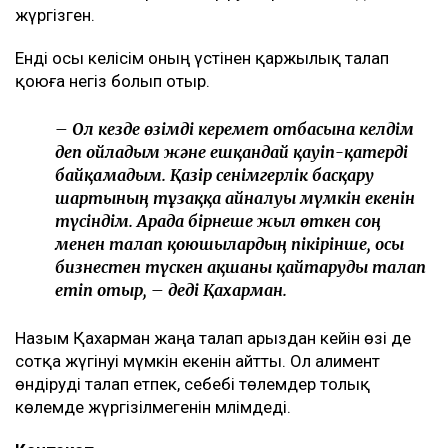
жүргізген.
Енді осы келісім оның үстінен қаржылық талап
қоюға негіз болып отыр.
– Ол кезде өзімді керемет отбасына келдім
деп ойладым және ешқандай қауіп-қатерді
байқамадым. Қазір сенімгерлік басқару
шартының тұзаққа айналуы мүмкін екенін
түсіндім. Арада бірнеше жыл өткен соң
менен талап қоюшылардың пікірінше, осы
бизнестен түскен ақшаны қайтаруды талап
етіп отыр, – деді Қахарман.
Назым Қахарман жаңа талап арыздан кейін өзі де
сотқа жүгінуі мүмкін екенін айтты. Ол алимент
өндіруді талап етпек, себебі төлемдер толық
көлемде жүргізілмегенін мәлімдеді.