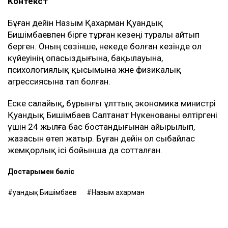
Контекст
Бұған дейін Назым Қахарман Қуандық
Бишімбаевпен бірге тұрған кезеңі туралы айтып
берген. Оның сөзінше, некеде болған кезінде ол
күйеуінің опасыздығына, бақылауына,
психологиялық қысымына және физикалық
агрессиясына тап болған.
Еске салайық, бұрынғы ұлттық экономика министрі
Қуандық Бишімбаев Салтанат Нүкенованы өлтіргені
үшін 24 жылға бас бостандығынан айырылып,
жазасын өтеп жатыр. Бұған дейін ол сыбайлас
жемқорлық ісі бойынша да сотталған.
Достарыңмен бөліс
Қуандық Бишімбаев
Назым Қахарман