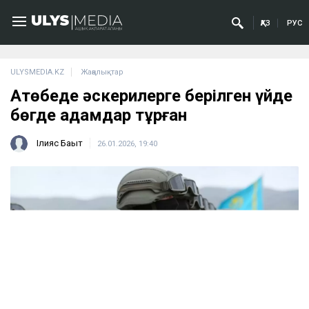
ҚАЗ
РУС
ULYSMEDIA.KZ
Жаңалықтар
Ақтөбеде әскерилерге берілген үйде
бөгде адамдар тұрған
Ілияс Бақыт
26.01.2026, 19:40