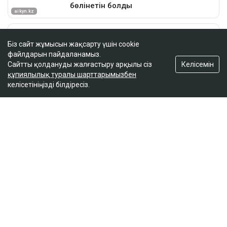
Біз сайт жұмысын жақсарту үшін cookie
файлдарын пайдаланамыз.
Келісемін
Сайтты қолдануды жалғастыру арқылы сіз
құпиялылық туралы шарттарымызбен
келісетініңізді білдіресіз.
ҚАЗІР ОҚЫЛЫП ЖАТЫР
Доллар қымбаттай бастады