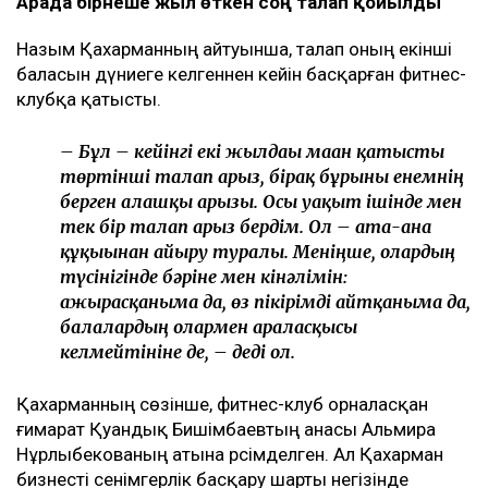
Арада бірнеше жыл өткен соң талап қойылды
Назым Қахарманның айтуынша, талап оның екінші
баласын дүниеге әкелгеннен кейін басқарған фитнес-
клубқа қатысты.
– Бұл – кейінгі екі жылдағы маған қатысты
төртінші талап арыз, бірақ бұрынғы енемнің
берген алғашқы арызы. Осы уақыт ішінде мен
тек бір талап арыз бердім. Ол – ата-ана
құқығынан айыру туралы. Меніңше, олардың
түсінігінде бәріне мен кінәлімін:
ажырасқаныма да, өз пікірімді айтқаныма да,
балалардың олармен араласқысы
келмейтініне де, – деді ол.
Қахарманның сөзінше, фитнес-клуб орналасқан
ғимарат Қуандық Бишімбаевтың анасы Альмира
Нұрлыбекованың атына рәсімделген. Ал Қахарман
бизнесті сенімгерлік басқару шарты негізінде