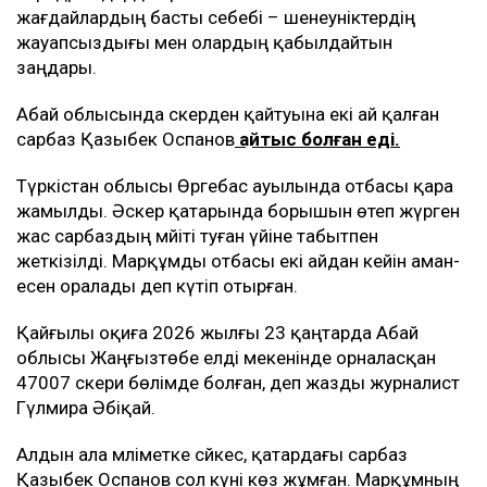
жағдайлардың басты себебі – шенеуніктердің
жауапсыздығы мен олардың қабылдайтын
заңдары.
Абай облысында әскерден қайтуына екі ай қалған
сарбаз Қазыбек Оспанов
қайтыс болған еді.
Түркістан облысы Өргебас ауылында отбасы қара
жамылды. Әскер қатарында борышын өтеп жүрген
жас сарбаздың мәйіті туған үйіне табытпен
жеткізілді. Марқұмды отбасы екі айдан кейін аман-
есен оралады деп күтіп отырған.
Қайғылы оқиға 2026 жылғы 23 қаңтарда Абай
облысы Жаңғызтөбе елді мекенінде орналасқан
47007 әскери бөлімде болған, деп жазды журналист
Гүлмира Әбіқай.
Алдын ала мәліметке сәйкес, қатардағы сарбаз
Қазыбек Оспанов сол күні көз жұмған. Марқұмның