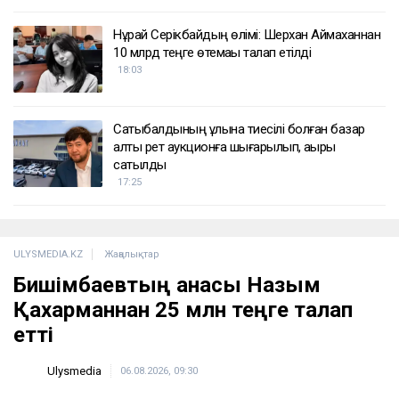
Нұрай Серікбайдың өлімі: Шерхан Аймаханнан
10 млрд теңге өтемақы талап етілді
18:03
Сатыбалдының ұлына тиесілі болған базар
алты рет аукционға шығарылып, ақыры
сатылды
17:25
ULYSMEDIA.KZ
Жаңалықтар
Бишімбаевтың анасы Назым
Қахарманнан 25 млн теңге талап
етті
Ulysmedia
06.08.2026, 09:30