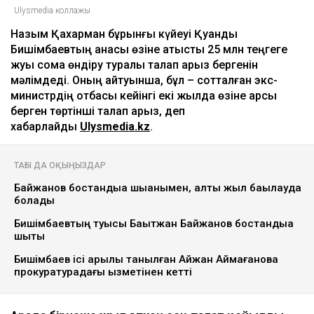
Ulysmedia коллажы
Назым Қахарман бұрынғы күйеуі Қуандық
Бишімбаевтың анасы өзіне қатысты 25 млн теңгеге
жуық сома өндіру туралы талап арыз бергенін
мәлімдеді. Оның айтуынша, бұл – сотталған экс-
министрдің отбасы кейінгі екі жылда өзіне қарсы
берген төртінші талап арыз, деп
хабарлайды
Ulysmedia.kz
.
ТАҒЫ ДА ОҚЫҢЫЗДАР
Байжанов бостандыққа шыққанымен, алты жыл бақылауда
болады
Бишімбаевтың туысы Бақытжан Байжанов бостандыққа
шықты
Бишімбаев ісі арқылы танылған Айжан Аймағанова
прокуратурадағы қызметінен кетті