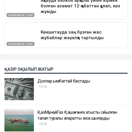
ҚАЗІР ОҚЫЛЫП ЖАТЫР
Доллар қымбаттай бастады
19:35
ҚазМұнайГаз Қашағанға қатысты қойылған
талап туралы ақпаратты жоққа шығарды
18:20