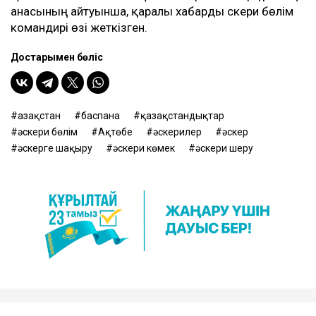
анасының айтуынша, қаралы хабарды әскери бөлім
командирі өзі жеткізген.
Достарыңмен бөліс
Қазақстан
баспана
қазақстандықтар
әскери бөлім
Ақтөбе
әскерилер
әскер
әскерге шақыру
әскери көмек
әскери шеру