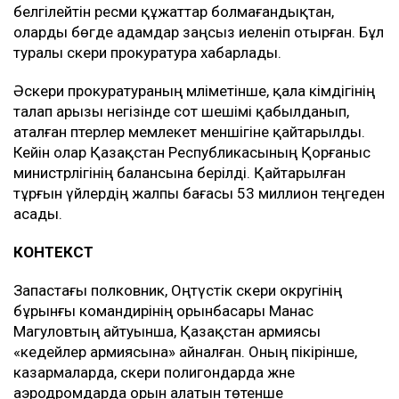
белгілейтін ресми құжаттар болмағандықтан,
оларды бөгде адамдар заңсыз иеленіп отырған. Бұл
туралы әскери прокуратура хабарлады.
Әскери прокуратураның мәліметінше, қала әкімдігінің
талап арызы негізінде сот шешімі қабылданып,
аталған пәтерлер мемлекет меншігіне қайтарылды.
Кейін олар Қазақстан Республикасының Қорғаныс
министрлігінің балансына берілді. Қайтарылған
тұрғын үйлердің жалпы бағасы 53 миллион теңгеден
асады.
КОНТЕКСТ
Запастағы полковник, Оңтүстік әскери округінің
бұрынғы командирінің орынбасары Манас
Магуловтың айтуынша, Қазақстан армиясы
«кедейлер армиясына» айналған. Оның пікірінше,
казармаларда, әскери полигондарда және
аэродромдарда орын алатын төтенше