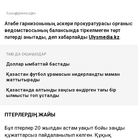
Ашық дереккөзден
Ақтөбе гарнизонының әскери прокуратурасы қорғаныс
ведомствосының балансында тіркелмеген төрт
пәтерді анықтады, деп хабарлайды
Ulysmedia.kz
.
ТАҒЫ ДА ОҚЫҢЫЗДАР
Доллар қымбаттай бастады
Қазақстан футбол құрамасын нидерландтық маман
жаттықтырады
Қазақстанда алтынды заңсыз өндірген тағы бір
қылмыстық топ ұсталды
ПӘТЕРЛЕРДІҢ ЖАЙЫ
Бұл пәтерлер 20 жылдан астам уақыт бойы заңды
құжаттарсыз пайдаланылып келген. Құқық