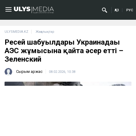
ҚАЗ
РУС
ULYSMEDIA.KZ
Жаңалықтар
Ресей шабуылдары Украинадағы
АЭС жұмысына қайта әсер етті –
Зеленский
Сырым Қаржас
08.02.2026, 10:38