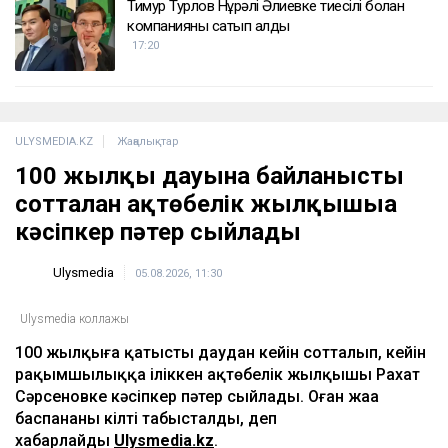
Тимур Турлов Нұрәлі Әлиевке тиесілі болған
компанияны сатып алды
17:20
ULYSMEDIA.KZ
Жаңалықтар
100 жылқы дауына байланысты
сотталған ақтөбелік жылқышыға
кәсіпкер пәтер сыйлады
Ulysmedia
05.08.2026, 11:30
Ulysmedia коллажы
100 жылқыға қатысты даудан кейін сотталып, кейін
рақымшылыққа іліккен ақтөбелік жылқышы Рахат
Сәрсеновке кәсіпкер пәтер сыйлады. Оған жаңа
баспананың кілті табысталды, деп
хабарлайды
Ulysmedia.kz
.