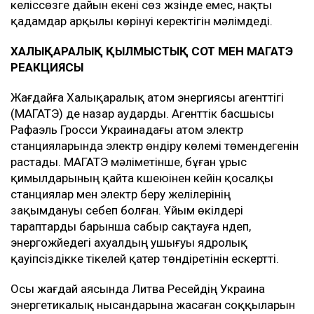
келіссөзге дайын екені сөз жүзінде емес, нақты
қадамдар арқылы көрінуі керектігін мәлімдеді.
ХАЛЫҚАРАЛЫҚ ҚЫЛМЫСТЫҚ СОТ МЕН МАГАТЭ
РЕАКЦИЯСЫ
Жағдайға Халықаралық атом энергиясы агенттігі
(МАГАТЭ) де назар аударды. Агенттік басшысы
Рафаэль Гросси Украинадағы атом электр
станцияларында электр өндіру көлемі төмендегенін
растады. МАГАТЭ мәліметінше, бұған ұрыс
қимылдарының қайта күшеюінен кейін қосалқы
станциялар мен электр беру желілерінің
зақымдануы себеп болған. Ұйым өкілдері
тараптарды барынша сабыр сақтауға үндеп,
энергожүйедегі ахуалдың ушығуы ядролық
қауіпсіздікке тікелей қатер төндіретінін ескертті.
Осы жағдай аясында Литва Ресейдің Украина
энергетикалық нысандарына жасаған соққыларын