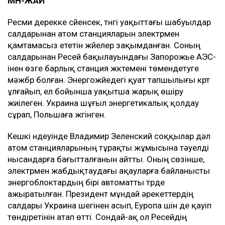
МӘН-ЖАЙ
Ресми дерекке сүйенсек, түнгі уақыттағы шабуылдар
салдарынан атом станцияларын электрмен
қамтамасыз ететін жүйелер зақымданған. Соның
салдарынан Ресей бақылауындағы Запорожье АЭС-
інен өзге барлық станция жүктемені төмендетуге
мәжбүр болған. Энергожүйедегі қуат тапшылығы күрт
ұлғайып, ел бойынша уақытша жарық өшіру
жиілеген. Украина шұғыл энергетикалық қолдау
сұрап, Польшаға жүгінген.
Кешкі үндеуінде Владимир Зеленский соққылар дәл
атом станцияларының тұрақты жұмысына тәуелді
нысандарға бағытталғанын айтты. Оның сөзінше,
электрмен жабдықтаудағы ақауларға байланысты
энергоблоктардың бірі автоматты түрде
ажыратылған. Президент мұндай әрекеттердің
салдары Украина шегінен асып, Еуропа үшін де қауіп
төндіретінін атап өтті. Сондай-ақ ол Ресейдің