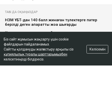
ТАҒЫ ДА ОҚЫҢЫЗДАР
НЗМ ҰБТ-дан 140 балл жинаған түлектерге пәтер
берілді деген ақпаратты жоққа шығарды
Қазақстанда пәтер мен үйге сұраныс артты
Біз сайт жұмысын жақсарту үшін cookie
Қазақстандағы ең арзан баспана қай қалада
файлдарын пайдаланамыз.
Келісемін
Сайтты қолдануды жалғастыру арқылы сіз
құпиялылық туралы шарттарымызбен
Рахат Сәрсенов бірнеше жыл бойы Мұғалжар
келісетініңізді білдіресіз.
ауданындағы «Тайбурыл» шаруа қожалығында
жылқышы болып жұмыс істеген. Оның аты 2019-
2024 жылдар аралығында жоғалған жылқыларға
қатысты екі сот ісінде аталған.
Мән-жай
Сот материалдарына сәйкес, 2018 жылы
шаруашылықта 60 бас жылқы жоғалып, шығын 10