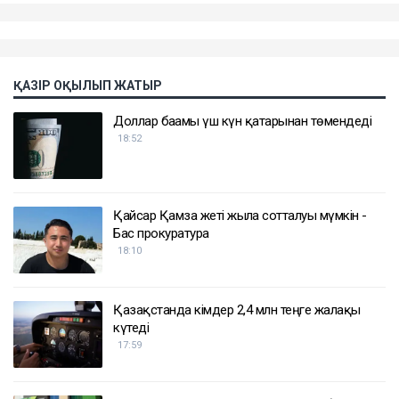
ҚАЗІР ОҚЫЛЫП ЖАТЫР
Доллар бағамы үш күн қатарынан төмендеді
18:52
Қайсар Қамза жеті жылға сотталуы мүмкін -
Бас прокуратура
18:10
Қазақстанда кімдер 2,4 млн теңге жалақы
күтеді
17:59