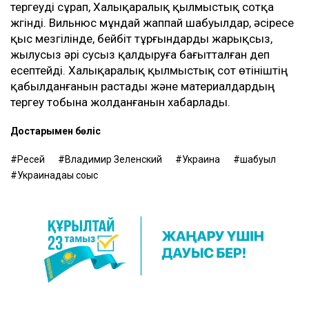
тергеуді сұрап, Халықаралық қылмыстық сотқа
жүгінді. Вильнюс мұндай жаппай шабуылдар, әсіресе
қыс мезгілінде, бейбіт тұрғындарды жарықсыз,
жылусыз әрі сусыз қалдыруға бағытталған деп
есептейді. Халықаралық қылмыстық сот өтініштің
қабылданғанын растады және материалдардың
тергеу тобына жолданғанын хабарлады.
Достарыңмен бөліс
Ресей
Владимир Зеленский
Украина
шабуыл
Украинадағы соғыс