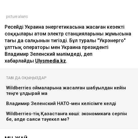
picture alians
Ресейдің Украина энергетикасына жасаған кезекті
соққылары атом электр станцияларының жұмысына
тағы да салқынын тигізді. Бұл туралы "Укрэнерго"
ұлттық операторы мен Украина президенті
Владимир Зеленский мәлімдеді, деп
хабарлайды
Ulysmedia.kz
.
ТАҒЫ ДА ОҚЫҢЫЗДАР
Wildberries қоймаларына жасалған шабуылдан кейін
теңге құлдырай ма
Владимир Зеленский НАТО-мен келісімге келді
Wildberries-тің Қазақстанға көші: экономикаға серпін
бе, әлде саяси тәуекел ме?