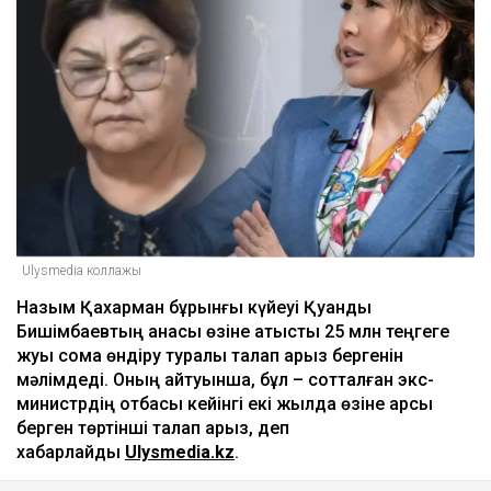
Ulysmedia коллажы
Назым Қахарман бұрынғы күйеуі Қуандық
Бишімбаевтың анасы өзіне қатысты 25 млн теңгеге
жуық сома өндіру туралы талап арыз бергенін
мәлімдеді. Оның айтуынша, бұл – сотталған экс-
министрдің отбасы кейінгі екі жылда өзіне қарсы
берген төртінші талап арыз, деп
хабарлайды
Ulysmedia.kz
.