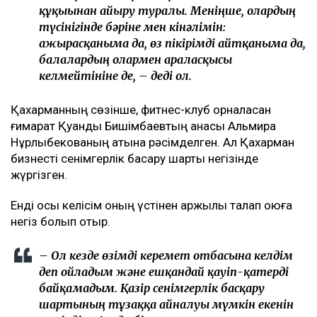
құқығынан айыру туралы. Меніңше, олардың
түсінігінде бәріне мен кінәлімін:
ажырасқаныма да, өз пікірімді айтқаныма да,
балалардың олармен араласқысы
келмейтініне де, – деді ол.
Қахарманның сөзінше, фитнес-клуб орналасқан
ғимарат Қуандық Бишімбаевтың анасы Альмира
Нұрлыбекованың атына рәсімделген. Ал Қахарман
бизнесті сенімгерлік басқару шарты негізінде
жүргізген.
Енді осы келісім оның үстінен қаржылық талап қоюға
негіз болып отыр.
– Ол кезде өзімді керемет отбасына келдім
деп ойладым және ешқандай қауіп-қатерді
байқамадым. Қазір сенімгерлік басқару
шартының тұзаққа айналуы мүмкін екенін