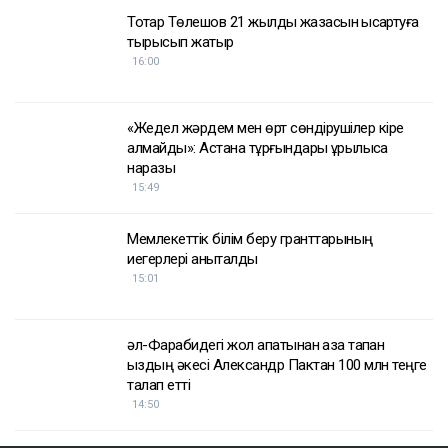
Тоқтар Төлешов 21 жылдық жазасын қысқартуға
тырысып жатыр
16:00
«Жедел жәрдем мен өрт сөндірушілер кіре
алмайды»: Астана тұрғындары құрылысқа
наразы
15:49
Мемлекеттік білім беру гранттарының
иегерлері анықталды
15:01
әл-Фарабидегі жол апатынан қаза тапқан
қыздың әкесі Александр Пактан 100 млн теңге
талап етті
14:50