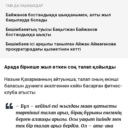
ТАҒЫ ДА ОҚЫҢЫЗДАР
Байжанов бостандыққа шыққанымен, алты жыл
бақылауда болады
Бишімбаевтың туысы Бақытжан Байжанов
бостандыққа шықты
Бишімбаев ісі арқылы танылған Айжан Аймағанова
прокуратурадағы қызметінен кетті
Арада бірнеше жыл өткен соң талап қойылды
Назым Қахарманның айтуынша, талап оның екінші
баласын дүниеге әкелгеннен кейін басқарған фитнес-
клубқа қатысты.
– Бұл – кейінгі екі жылдағы маған қатысты
төртінші талап арыз, бірақ бұрынғы енемнің
берген алғашқы арызы. Осы уақыт ішінде мен
тек бір талап арыз бердім. Ол – ата-ана