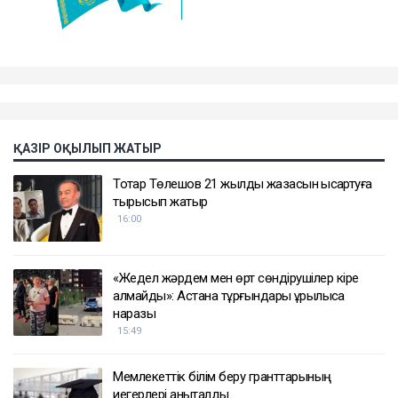
ҚАЗІР ОҚЫЛЫП ЖАТЫР
Тоқтар Төлешов 21 жылдық жазасын қысқартуға
тырысып жатыр
16:00
«Жедел жәрдем мен өрт сөндірушілер кіре
алмайды»: Астана тұрғындары құрылысқа
наразы
15:49
Мемлекеттік білім беру гранттарының
иегерлері анықталды