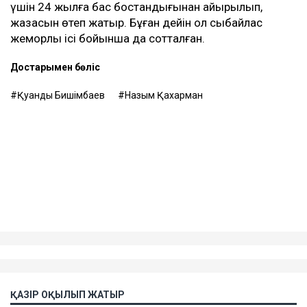
үшін 24 жылға бас бостандығынан айырылып,
жазасын өтеп жатыр. Бұған дейін ол сыбайлас
жемқорлық ісі бойынша да сотталған.
Достарыңмен бөліс
Қуандық Бишімбаев
Назым Қахарман
ҚАЗІР ОҚЫЛЫП ЖАТЫР