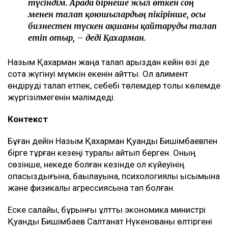
түсіндім. Арада бірнеше жыл өткен соң
менен талап қоюшылардың пікірінше, осы
бизнестен түскен ақшаны қайтаруды талап
етіп отыр, – деді Қахарман.
Назым Қахарман жаңа талап арыздан кейін өзі де
сотқа жүгінуі мүмкін екенін айтты. Ол алимент
өндіруді талап етпек, себебі төлемдер толық көлемде
жүргізілмегенін мәлімдеді.
Контекст
Бұған дейін Назым Қахарман Қуандық Бишімбаевпен
бірге тұрған кезеңі туралы айтып берген. Оның
сөзінше, некеде болған кезінде ол күйеуінің
опасыздығына, бақылауына, психологиялық қысымына
және физикалық агрессиясына тап болған.
Еске салайық, бұрынғы ұлттық экономика министрі
Қуандық Бишімбаев Салтанат Нүкенованы өлтіргені