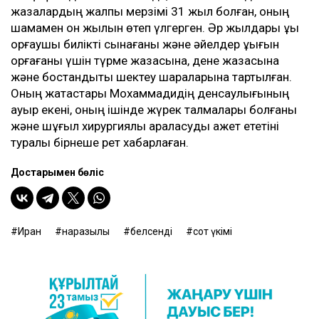
жазалардың жалпы мерзімі 31 жыл болған, оның
шамамен он жылын өтеп үлгерген. Әр жылдары құқық
қорғаушы билікті сынағаны және әйелдер құқығын
қорғағаны үшін түрме жазасына, дене жазасына
және бостандықты шектеу шараларына тартылған.
Оның жақтастары Мохаммадидің денсаулығының
ауыр екені, оның ішінде жүрек талмалары болғаны
және шұғыл хирургиялық араласуды қажет ететіні
туралы бірнеше рет хабарлаған.
Достарыңмен бөліс
Иран
наразылық
белсенді
сот үкімі