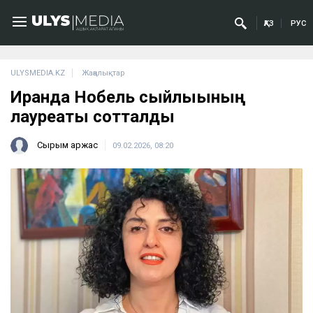
ҚАЗ
РУС
ULYSMEDIA.KZ
Жаңалықтар
Иранда Нобель сыйлығының
лауреаты сотталды
Сырым Қаржас
09.02.2026, 08:20