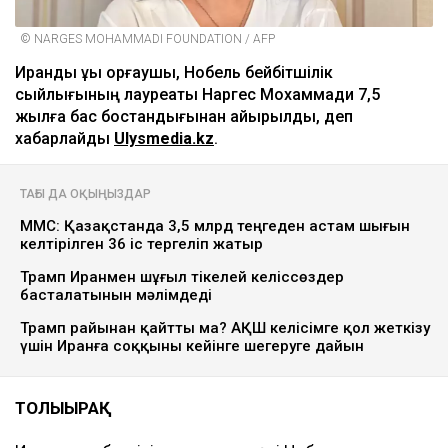
© NARGES MOHAMMADI FOUNDATION / AFP
Ирандық құқық қорғаушы, Нобель бейбітшілік
сыйлығының лауреаты Наргес Мохаммади 7,5
жылға бас бостандығынан айырылды, деп
хабарлайды
Ulysmedia.kz
.
ТАҒЫ ДА ОҚЫҢЫЗДАР
МӘМС: Қазақстанда 3,5 млрд теңгеден астам шығын
келтірілген 36 іс тергеліп жатыр
Трамп Иранмен шұғыл тікелей келіссөздер
басталатынын мәлімдеді
Трамп райынан қайтты ма? АҚШ келісімге қол жеткізу
үшін Иранға соққыны кейінге шегеруге дайын
ТОЛЫҒЫРАҚ