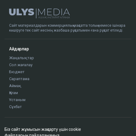
Сайт материалдарын коммерциялық мақсатта толық немесе ішінара
көшіруге тек сайт иесінің жазбаша рұқсатымен ғана рұқсат етіледі.
Айдарлар
Жаңалықтар
Сол жағалау
Бюджет
Сараптама
Аймақ
Қоғам
Ұстаным
Сұхбат
Редакция
Біз сайт жұмысын жақсарту үшін cookie
Жоба туралы
файлдарын пайдаланамыз.