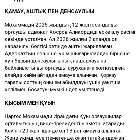
ҚАМАУ, АШТЫҚ ПЕН ДЕНСАУЛЫҒЫ
Мохаммади 2025 жылдың 12 желтоқсанда құқық
қорғаушы адвокат Хосров Аликордиді еске алу рәсімі
кезінде ұсталған. Ал 2026 жылғы 2 ақпанда ол
наразылық белгісі ретінде аштық жариялаған.
Адвокаттың сөзінше, үкім шығарылардан бірнеше
күн бұрын денсаулығының нашарлауына
байланысты құқық қорғаушы ауруханаға жеткізілген,
алайда кейін қайтадан қамауға алынған. Қорғау
тарапы соттың оны ем қабылдауы үшін уақытша
кепілмен босатуы мүмкін деп үміттенеді.
ҚЫСЫМ МЕН ҚУҒЫН
Наргес Мохаммади Ирандағы Құқық қорғаушылар
орталығының вице-президенті қызметін атқарады.
Кейінгі 20 жыл ішінде ол 13 рет қамауға алынған.
Жаңа үкімді есептемегенде, оған тағайындалған