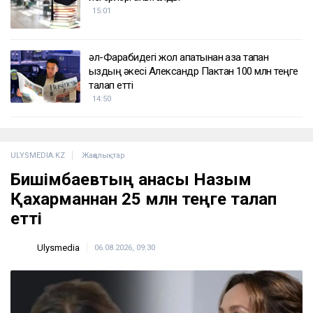
15:01
әл-Фарабидегі жол апатынан қаза тапқан
қыздың әкесі Александр Пактан 100 млн теңге
талап етті
14:50
ULYSMEDIA.KZ
Жаңалықтар
Бишімбаевтың анасы Назым
Қахарманнан 25 млн теңге талап
етті
Ulysmedia
06.08.2026, 09:30