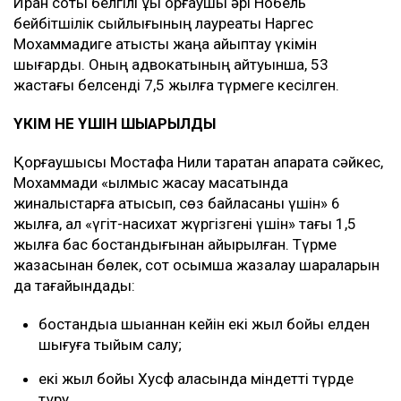
Иран соты белгілі құқық қорғаушы әрі Нобель
бейбітшілік сыйлығының лауреаты Наргес
Мохаммадиге қатысты жаңа айыптау үкімін
шығарды. Оның адвокатының айтуынша, 53
жастағы белсенді 7,5 жылға түрмеге кесілген.
ҮКІМ НЕ ҮШІН ШЫҒАРЫЛДЫ
Қорғаушысы Мостафа Нили таратқан ақпаратқа сәйкес,
Мохаммади «қылмыс жасау мақсатында
жиналыстарға қатысып, сөз байласқаны үшін» 6
жылға, ал «үгіт-насихат жүргізгені үшін» тағы 1,5
жылға бас бостандығынан айырылған. Түрме
жазасынан бөлек, сот қосымша жазалау шараларын
да тағайындады:
бостандыққа шыққаннан кейін екі жыл бойы елден
шығуға тыйым салу;
екі жыл бойы Хусф қаласында міндетті түрде
тұру.