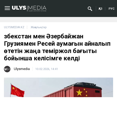
ҚАЗ
РУС
ULYSMEDIA.KZ
Жаңалықтар
Өзбекстан мен Әзербайжан
Грузиямен Ресей аумағын айналып
өтетін жаңа теміржол бағыты
бойынша келісімге келді
Ulysmedia
10.02.2026, 14:41