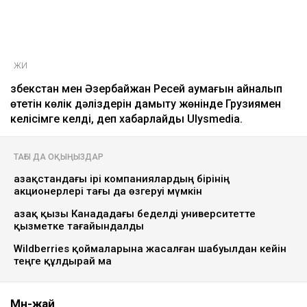
ЖИ
Өзбекстан мен Әзербайжан Ресей аумағын айналып
өтетін көлік дәліздерін дамыту жөнінде Грузиямен
келісімге келді, деп хабарлайды Ulysmedia.
ТАҒЫ ДА ОҚЫҢЫЗДАР
Қазақстандағы ірі компаниялардың бірінің
акционерлері тағы да өзгеруі мүмкін
Қазақ қызы Канададағы беделді университетте
қызметке тағайындалды
Wildberries қоймаларына жасалған шабуылдан кейін
теңге құлдырай ма
Мән-жай