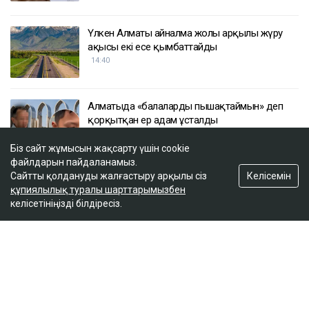
Үлкен Алматы айналма жолы арқылы жүру
ақысы екі есе қымбаттайды
14:40
Алматыда «балаларды пышақтаймын» деп
қорқытқан ер адам ұсталды
14:26
Біз сайт жұмысын жақсарту үшін cookie
файлдарын пайдаланамыз.
Келісемін
Сайтты қолдануды жалғастыру арқылы сіз
Қазақстандағы ірі компаниялардың бірінің
құпиялылық туралы шарттарымызбен
акционерлері тағы да өзгеруі мүмкін
келісетініңізді білдіресіз.
13:47
ULYSMEDIA.KZ
Жаңалықтар
100 жылқы дауына байланысты