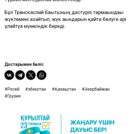
Бұл Транскаспий бағытының дәстүрлі тармағындағы
жүктемені азайтып, жүк ағындарын қайта бөлуге әрі
ұлғайтуға мүмкіндік береді.
Достарыңмен бөліс
Ресей
Өзбекстан
Қазақстан
Әзербайжан
Грузия