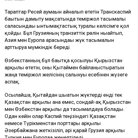
Тараптар Ресей аумағын айналып өтетін Транскаспий
бағытын дамыту мақсатында теміржол тасымалы
саласындағы ынтымақтастық туралы келісімге қол
қойды. Бұл Грузияның транзиттік рөлін нығайтып,
Азия мен Еуропа арасындағы жүк тасымалын
арттыруға мүмкіндік береді.
Өзбекстанның бұл бағытқа қосылуы Қырғызстан
арқылы өтетін, оны Қытаймен байланыстыратын
жаңа теміржол желісінің салынуы есебінен жүзеге
аспақ.
Осылайша, Қытайдан шығатын жүктерді енді тек
Қазақстан арқылы ғана емес, сондай-ақ Қырғызстан
мен Өзбекстан арқылы да тасымалдауға болады.
Одан кейін олар Каспий теңізіндегі Қазақстан
немесе Түрікменстан порттары арқылы
Әзербайжанға жеткізіліп, әрі қарай Грузия арқылы
Түркия мен Еуропаға жөнелтіледі.