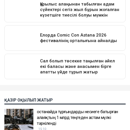
ҚАЗІР ОҚЫЛЫП ЖАТЫР
Қостанайда тұрғындарды несиеге батырған
алаяқтың 1 млрд теңгеден астам мүлкі
тәркіленді
15:10