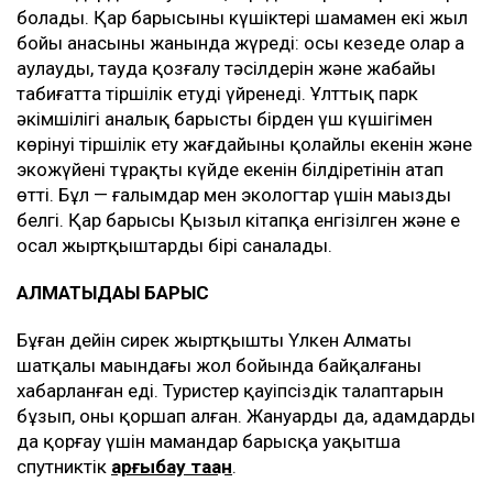
болады. Қар барысының күшіктері шамамен екі жыл
бойы анасының жанында жүреді: осы кезеңде олар аң
аулауды, тауда қозғалу тәсілдерін және жабайы
табиғатта тіршілік етуді үйренеді. Ұлттық парк
әкімшілігі аналық барыстың бірден үш күшігімен
көрінуі тіршілік ету жағдайының қолайлы екенін және
экожүйенің тұрақты күйде екенін білдіретінін атап
өтті. Бұл — ғалымдар мен экологтар үшін маңызды
белгі. Қар барысы Қызыл кітапқа енгізілген және ең
осал жыртқыштардың бірі саналады.
АЛМАТЫДАҒЫ БАРЫС
Бұған дейін сирек жыртқыштың Үлкен Алматы
шатқалы маңындағы жол бойында байқалғаны
хабарланған еді. Туристер қауіпсіздік талаптарын
бұзып, оны қоршап алған. Жануарды да, адамдарды
да қорғау үшін мамандар барысқа уақытша
спутниктік
қарғыбау таққан
.