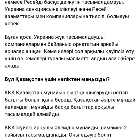
немесе Ресейдің басқа да жүгін тасымалдамауы,
Украина санкциясына ілікпеуі және Ресей
азаматтары мен компанияларына тиесілі болмауы
керек.
Бұған қоса, Украина жүк тасымалдаушы
компаниялармен байланыс орнататын арнайы
арналар ашқан. Кеме иелері сол арқылы қауіпсіз өту
үшін өз кемелері туралы мәліметті алдын ала жібере
алады.
Бұл Қазақстан үшін неліктен маңызды?
КҚК Қазақстан мұнайын сыртқа шығарудың негізгі
бағыты болып қала береді. Қазақстан әзірге мұндай
көлемдегі мұнайды басқа бағыттар арқылы
тасымалдай алмайды.
КҚК жүйесі арқылы әлемдік мұнайдың шамамен 2
пайызы тасымалданады. Оның едәуір бөлігі