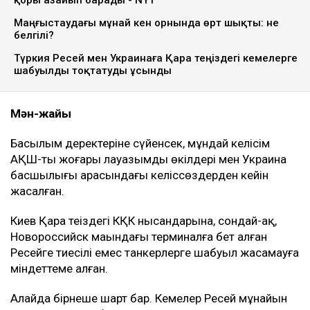
Маңғыстаудағы мұнай кен орнында өрт шықты: не
белгілі?
Түркия Ресей мен Украинаға Қара теңіздегі кемелерге
шабуылды тоқтатуды ұсынды
Мән-жайы
Басылым деректеріне сүйенсек, мұндай келісім
АҚШ-тың жоғары лауазымды өкілдері мен Украина
басшылығы арасындағы келіссөздерден кейін
жасалған.
Киев Қара теңіздегі КҚК нысандарына, сондай-ақ,
Новороссийск маңындағы терминалға бет алған
Ресейге тиесілі емес танкерлерге шабуыл жасамауға
міндеттеме алған.
Алайда бірнеше шарт бар. Кемелер Ресей мұнайын