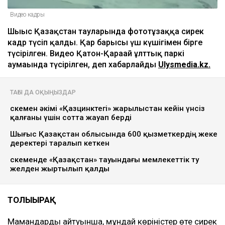
Видео кадры
Шығыс Қазақстан тауларында фототұзаққа сирек
кадр түсіп қалды. Қар барысы үш күшігімен бірге
түсірілген. Видео Қатон-Қарағай ұлттық паркі
аумағында түсірілген, деп хабарлайды
Ulysmedia.kz.
ТАҒЫ ДА ОҚЫҢЫЗДАР
Өскемен әкімі «Қазцинктегі» жарылыстан кейін үнсіз
қалғаны үшін сотта жауап берді
Шығыс Қазақстан облысында 600 қызметкердің жеке
деректері таралып кеткен
Өскеменде «Қазақстан» тауындағы мемлекеттік ту
желден жыртылып қалды
ТОЛЫҒЫРАҚ
Мамандардың айтуынша, мұндай көріністер өте сирек