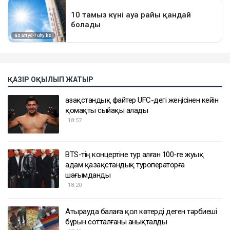
ҚАЗІР ОҚЫЛЫП ЖАТЫР
Қазақстандық файтер UFC-дегі жеңісінен кейін
қомақты сыйақы алады
18:57
BTS-тің концертіне тур алған 100-ге жуық
адам қазақстандық туроператорға
шағымданды
18:20
Атырауда балаға қол көтерді деген тәрбиеші
бұрын сотталғаны анықталды