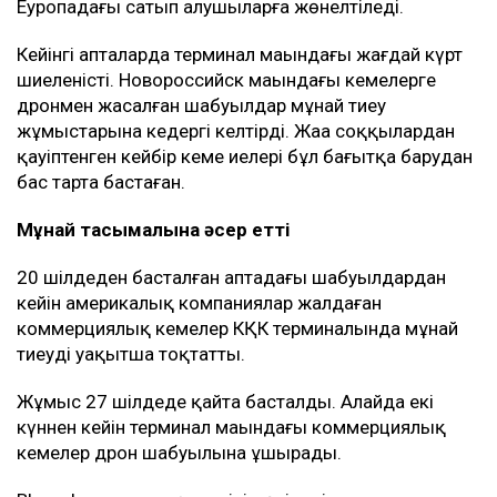
Еуропадағы сатып алушыларға жөнелтіледі.
Кейінгі апталарда терминал маңындағы жағдай күрт
шиеленісті. Новороссийск маңындағы кемелерге
дронмен жасалған шабуылдар мұнай тиеу
жұмыстарына кедергі келтірді. Жаңа соққылардан
қауіптенген кейбір кеме иелері бұл бағытқа барудан
бас тарта бастаған.
Мұнай тасымалына әсер етті
20 шілдеден басталған аптадағы шабуылдардан
кейін америкалық компаниялар жалдаған
коммерциялық кемелер КҚК терминалында мұнай
тиеуді уақытша тоқтатты.
Жұмыс 27 шілдеде қайта басталды. Алайда екі
күннен кейін терминал маңындағы коммерциялық
кемелер дрон шабуылына ұшырады.