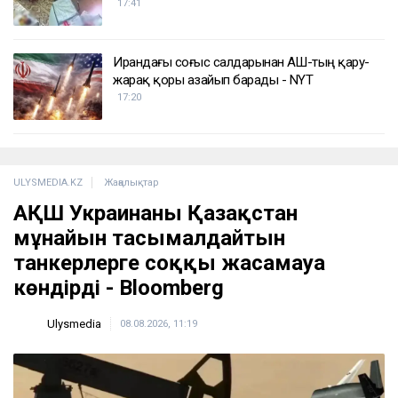
17:41
Ирандағы соғыс салдарынан АҚШ-тың қару-
жарақ қоры азайып барады - NYT
17:20
ULYSMEDIA.KZ
Жаңалықтар
АҚШ Украинаны Қазақстан
мұнайын тасымалдайтын
танкерлерге соққы жасамауға
көндірді - Bloomberg
Ulysmedia
08.08.2026, 11:19