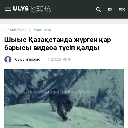
ҚАЗ
РУС
ULYSMEDIA.KZ
Жаңалықтар
Шығыс Қазақстанда жүрген қар
барысы видеоға түсіп қалды
Сырым Қаржас
11.02.2026, 08:20