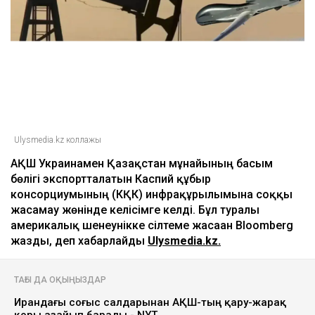
Ulysmedia.kz коллажы
АҚШ Украинамен Қазақстан мұнайының басым
бөлігі экспортталатын Каспий құбыр
консорциумының (КҚК) инфрақұрылымына соққы
жасамау жөнінде келісімге келді. Бұл туралы
америкалық шенеунікке сілтеме жасаған Bloomberg
жазды, деп хабарлайды
Ulysmedia.kz.
ТАҒЫ ДА ОҚЫҢЫЗДАР
Ирандағы соғыс салдарынан АҚШ-тың қару-жарақ
қоры азайып барады - NYT