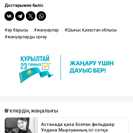
Достарыңмен бөліс
қар барысы
жануарлар
Шығыс Қазақстан облысы
жануарларды қорғау