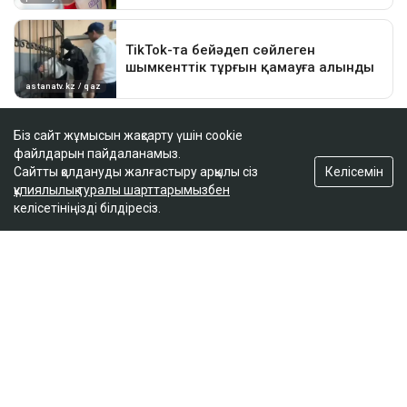
Біз сайт жұмысын жақсарту үшін cookie
файлдарын пайдаланамыз.
Келісемін
Сайтты қолдануды жалғастыру арқылы сіз
құпиялылық туралы шарттарымызбен
келісетініңізді білдіресіз.