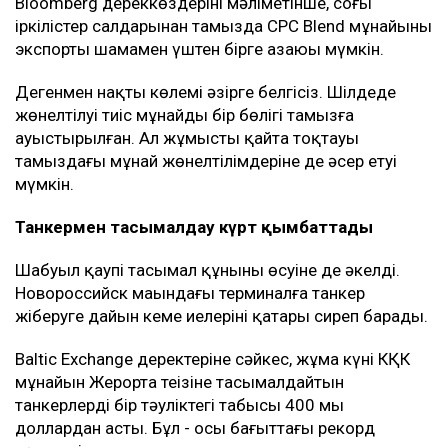
Bloomberg дереккөздерінің мәліметінше, соңғы
іркілістер салдарынан тамызда CPC Blend мұнайының
экспорты шамамен үштен бірге азаюы мүмкін.
Дегенмен нақты көлемі әзірге белгісіз. Шілдеде
жөнелтілуі тиіс мұнайдың бір бөлігі тамызға
ауыстырылған. Ал жұмыстың қайта тоқтауы
тамыздағы мұнай жөнелтілімдеріне де әсер етуі
мүмкін.
Танкермен тасымалдау күрт қымбаттады
Шабуыл қаупі тасымал құнының өсуіне де әкелді.
Новороссийск маңындағы терминалға танкер
жіберуге дайын кеме иелерінің қатары сиреп барады.
Baltic Exchange деректеріне сәйкес, жұма күні КҚК
мұнайын Жерорта теңізіне тасымалдайтын
танкерлердің бір тәуліктегі табысы 400 мың
доллардан асты. Бұл - осы бағыттағы рекорд