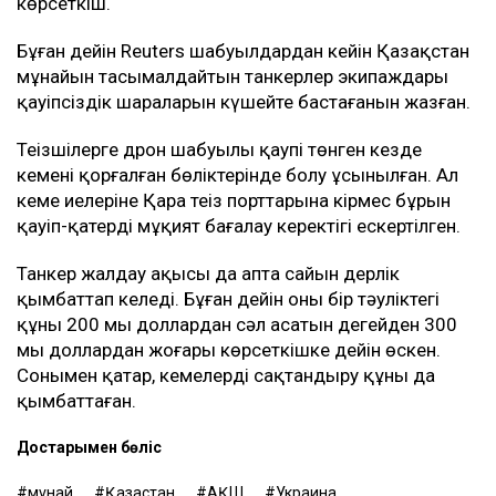
көрсеткіш.
Бұған дейін Reuters шабуылдардан кейін Қазақстан
мұнайын тасымалдайтын танкерлер экипаждары
қауіпсіздік шараларын күшейте бастағанын жазған.
Теңізшілерге дрон шабуылы қаупі төнген кезде
кеменің қорғалған бөліктерінде болу ұсынылған. Ал
кеме иелеріне Қара теңіз порттарына кірмес бұрын
қауіп-қатерді мұқият бағалау керектігі ескертілген.
Танкер жалдау ақысы да апта сайын дерлік
қымбаттап келеді. Бұған дейін оның бір тәуліктегі
құны 200 мың доллардан сәл асатын деңгейден 300
мың доллардан жоғары көрсеткішке дейін өскен.
Сонымен қатар, кемелерді сақтандыру құны да
қымбаттаған.
Достарыңмен бөліс
мұнай
Қазақстан
АҚШ
Украина