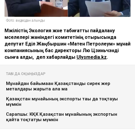
Фото: видеодан алынды
Мәжілістің Экология және табиғатты пайдалану
мәселелері жөніндегі комитетінің отырысында
депутат Еділ Жаңбыршин «Матен Петролеум» мұнай
компаниясының бас директоры Лю Цзиньчэнді
сынға алды, деп хабарлайды
Ulysmedia.kz
.
ТАҒЫ ДА ОҚЫҢЫЗДАР
Мұнайдан байымаған Қазақстанды сирек жер
металдары жарыта ала ма
Қазақстан мұнайының экспорты тағы да тоқтауы
мүмкін
Сарапшы: КҚК Қазақстан мұнайының экспортын
қайта тоқтатуы мүмкін