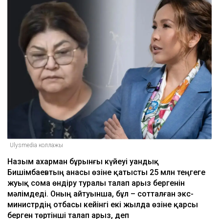
Ulysmedia коллажы
Назым Қахарман бұрынғы күйеуі Қуандық
Бишімбаевтың анасы өзіне қатысты 25 млн теңгеге
жуық сома өндіру туралы талап арыз бергенін
мәлімдеді. Оның айтуынша, бұл – сотталған экс-
министрдің отбасы кейінгі екі жылда өзіне қарсы
берген төртінші талап арыз, деп