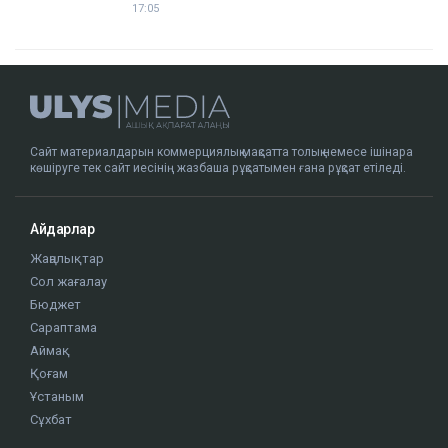
17:05
Сайт материалдарын коммерциялық мақсатта толық немесе ішінара
көшіруге тек сайт иесінің жазбаша рұқсатымен ғана рұқсат етіледі.
Айдарлар
Жаңалықтар
Сол жағалау
Бюджет
Сараптама
Аймақ
Қоғам
Ұстаным
Сұхбат