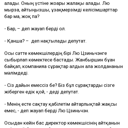
алады. Оның үстіне жоғары жалақы алады. Лю
мырза, айтыңызшы, ұзақмерзімді келісімшарттар
бар ма, жоқ па?
- Бар, – деп жауап берді ол.
- Қанша? – деп нақтылады депутат.
Осы сәтте көмекшілердің бірі Лю Цзиньчэнге
сыбырлап көмектесе бастады. Жанбыршин бұған
байқап, компанияға сұрақтар алдын ала жолданғанын
мәлімдеді.
- Сіз дайын емессіз бе? Біз бұл сұрақтарды сізге
жіберген едік қой, - деді депутат.
- Менің есте сақтау қабілетім айтарлықтай жақсы
емес, - деп жауап берді Лю Цзиньчэн.
Осыдан кейін бас директор көмекшісінің айтқанын