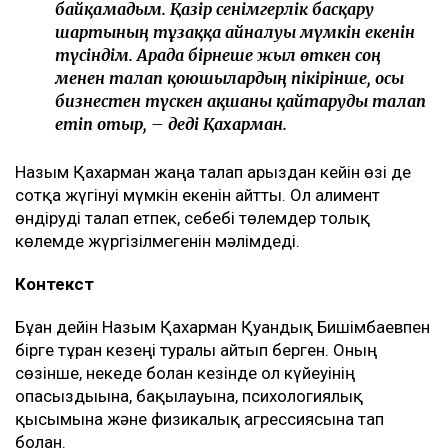
байқамадым. Қазір сенімгерлік басқару
шартының тұзаққа айналуы мүмкін екенін
түсіндім. Арада бірнеше жыл өткен соң
менен талап қоюшылардың пікірінше, осы
бизнестен түскен ақшаны қайтаруды талап
етіп отыр, – деді Қахарман.
Назым Қахарман жаңа талап арыздан кейін өзі де
сотқа жүгінуі мүмкін екенін айтты. Ол алимент
өндіруді талап етпек, себебі төлемдер толық
көлемде жүргізілмегенін мәлімдеді.
Контекст
Бұған дейін Назым Қахарман Қуандық Бишімбаевпен
бірге тұрған кезеңі туралы айтып берген. Оның
сөзінше, некеде болған кезінде ол күйеуінің
опасыздығына, бақылауына, психологиялық
қысымына және физикалық агрессиясына тап
болған.