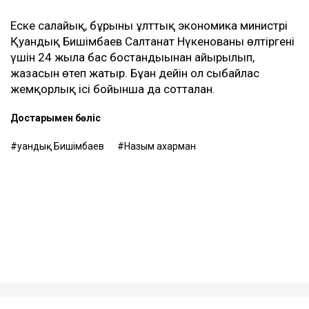
Еске салайық, бұрынғы ұлттық экономика министрі
Қуандық Бишімбаев Салтанат Нүкенованы өлтіргені
үшін 24 жылға бас бостандығынан айырылып,
жазасын өтеп жатыр. Бұған дейін ол сыбайлас
жемқорлық ісі бойынша да сотталған.
Достарыңмен бөліс
Қуандық Бишімбаев
Назым Қахарман