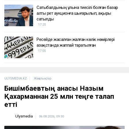
Сатыбалдының ұлына тиесілі болған базар
алты рет аукционға шығарылып, ақыры
сатылды
17:25
Ресейде жасалған жалған көлік нөмірлері
Қазақстанда жаппай таратылған
17:05
ULYSMEDIA.KZ
Жаңалықтар
Бишімбаевтың анасы Назым
Қахарманнан 25 млн теңге талап
етті
Ulysmedia
06.08.2026, 09:30