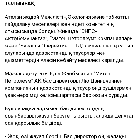
ТОЛЫҒЫРАҚ
Аталған жағдай Мәжілістің Экология және табиғатты
пайдалану мәселелері жөніндегі комитетінің
отырысында болды. Жиында “СНПС-
Ақтөбемұнайгаз”, “Матен Петролеум” компаниялары
және “Бұзашы Оперейтинг ЛТД” филиалының сатып
алуларында қазақстандық тауарлар мен
қызметтердің үлесін көбейту мәселесі қаралды.
Мәжіліс депутаты Еділ Жаңбыршин “Матен
Петролеум” АҚ бас директоры Лю Цзиньчэннен
компанияның қазақстандық тауар өндірушілермен
ұзақмерзімді келісімшарттары бар-жоғын сұрады.
Бұл сұраққа алдымен бас директордың
орынбасары жауап беруге тырысты, алайда депутат
оған қарсылық білдірді.
- Жоқ, өзі жауап берсін. Бас директор ғой, жалақы