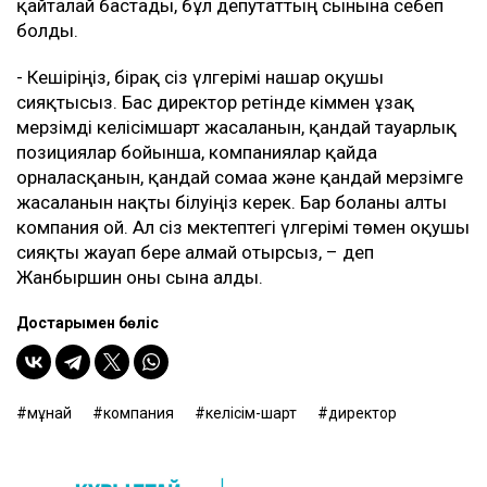
қайталай бастады, бұл депутаттың сынына себеп
болды.
- Кешіріңіз, бірақ сіз үлгерімі нашар оқушы
сияқтысыз. Бас директор ретінде кіммен ұзақ
мерзімді келісімшарт жасалғанын, қандай тауарлық
позициялар бойынша, компаниялар қайда
орналасқанын, қандай сомаға және қандай мерзімге
жасалғанын нақты білуіңіз керек. Бар болғаны алты
компания ғой. Ал сіз мектептегі үлгерімі төмен оқушы
сияқты жауап бере алмай отырсыз, – деп
Жанбыршин оны сынға алды.
Достарыңмен бөліс
мұнай
компания
келісім-шарт
директор