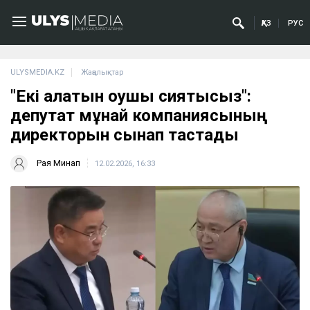
ҚАЗ
РУС
ULYSMEDIA.KZ
Жаңалықтар
"Екі алатын оқушы сияқтысыз":
депутат мұнай компаниясының
директорын сынап тастады
Рая Минап
12.02.2026, 16:33