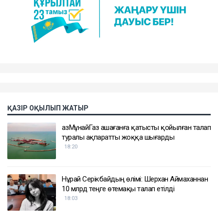
ҚАЗІР ОҚЫЛЫП ЖАТЫР
ҚазМұнайГаз Қашағанға қатысты қойылған талап
туралы ақпаратты жоққа шығарды
18:20
Нұрай Серікбайдың өлімі: Шерхан Аймаханнан
10 млрд теңге өтемақы талап етілді
18:03