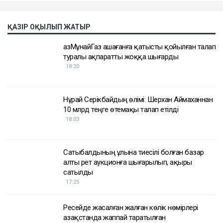
ҚАЗІР ОҚЫЛЫП ЖАТЫР
ҚазМұнайГаз Қашағанға қатысты қойылған талап
туралы ақпаратты жоққа шығарды
18:20
Нұрай Серікбайдың өлімі: Шерхан Аймаханнан
10 млрд теңге өтемақы талап етілді
18:03
Сатыбалдының ұлына тиесілі болған базар
алты рет аукционға шығарылып, ақыры
сатылды
17:25
Ресейде жасалған жалған көлік нөмірлері
Қазақстанда жаппай таратылған