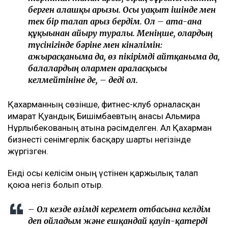
берген алғашқы арызы. Осы уақыт ішінде мен
тек бір талап арыз бердім. Ол – ата-ана
құқығынан айыру туралы. Меніңше, олардың
түсінігінде бәріне мен кінәлімін:
ажырасқаныма да, өз пікірімді айтқаныма да,
балалардың олармен араласқысы
келмейтініне де, – деді ол.
Қахарманның сөзінше, фитнес-клуб орналасқан
ғимарат Қуандық Бишімбаевтың анасы Альмира
Нұрлыбекованың атына рәсімделген. Ал Қахарман
бизнесті сенімгерлік басқару шарты негізінде
жүргізген.
Енді осы келісім оның үстінен қаржылық талап
қоюға негіз болып отыр.
– Ол кезде өзімді керемет отбасына келдім
деп ойладым және ешқандай қауіп-қатерді