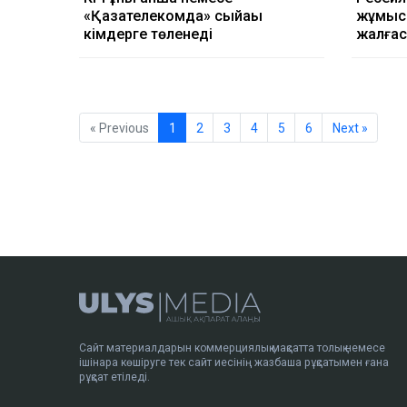
«Қазақтелекомда» сыйақы
жұмысы
кімдерге төленеді
жалғас
« Previous
1
2
3
4
5
6
Next »
Сайт материалдарын коммерциялық мақсатта толық немесе
ішінара көшіруге тек сайт иесінің жазбаша рұқсатымен ғана
рұқсат етіледі.