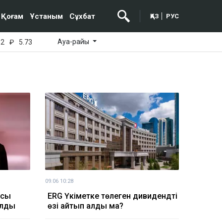
Қоғам
Ұстаным
Сұхбат
ҚАЗ
РУС
Ауа-райы
52
₽
5.73
09.06 10:28
ысы
ERG Үкіметке төлеген дивидендті
алды
өзі қайтып алды ма?