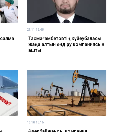
21.11 13:48
салмақ
Тасмағамбетовтің күйеубаласы
жаңа алтын өндіру компаниясын
ашты
16.10 13:16
ым
Әзербайжандық компания