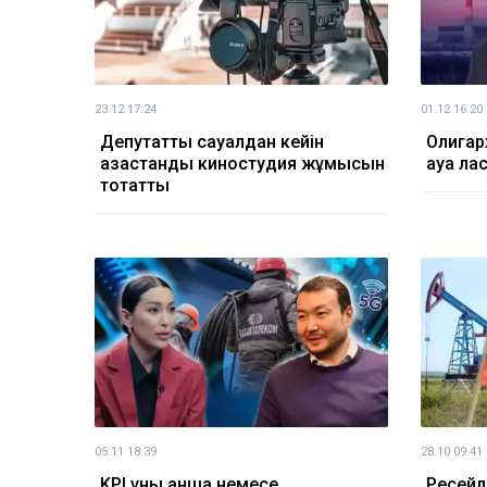
23.12 17:24
01.12 16:20
Депутаттық сауалдан кейін
Олигар
қазақстандық киностудия жұмысын
ауа ла
тоқтатты
05.11 18:39
28.10 09:41
KPI құны қанша немесе
Ресейл