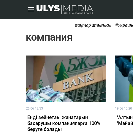
#қаңтар қақтығысы
#Украин
компания
26.06 12:33
19.06 10:20
Енді зейнетақы жинақтарын
"Алтын
басқарушы компанияларға 100%
"Майқа
беруге болады