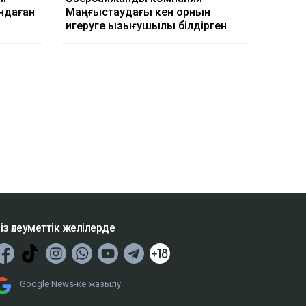
ндаған
Маңғыстаудағы кен орнын
игеруге қызығушылық білдірген
із әлеуметтік желілерде
Google News-ке жазылу