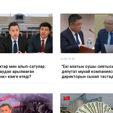
12.02 16:33
хтар мен алып-сатулар:
"Екі алатын оқушы сияқтыс
аудан арылмаған
депутат мұнай компания
нк» кімге өтеді?
директорын сынап таста