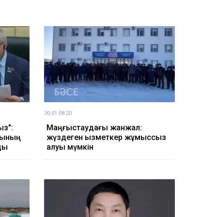
30.01 08:20
ыз":
Маңғыстаудағы жанжал:
сының
жүздеген қызметкер жұмыссыз
ды
қалуы мүмкін