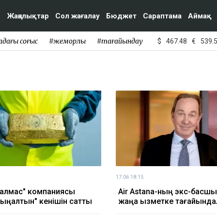
Жаңалықтар
Сол жағалау
Бюджет
Сараптама
Аймақ
адағы соғыс
#жемқорлық
#тағайындау
$
467.48
€
539.
17.06 18:15
алмас" компаниясы
Air Astana-ның экс-басш
йыңалтын" кенішін сатты
жаңа қызметке тағайынд