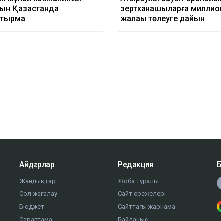
н Қазақстанда
зертханашыларға миллио
тырмақ
жалақы төлеуге дайын
Айдарлар
Редакция
Б
Жаңалықтар
Жоба туралы
Сол жағалау
Сайт ережелері
Бюджет
Сайттағы жарнама
Сараптама
Байланыс