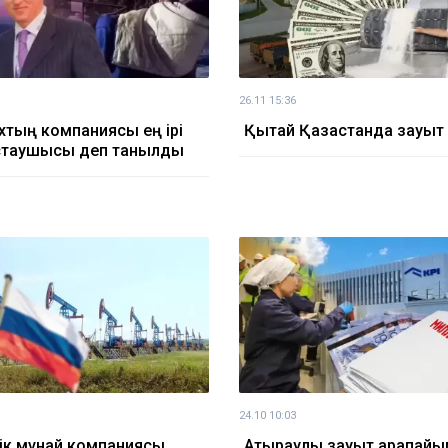
26.11 15:36
хтың компаниясы ең ірі
Қытай Қазақстанда зауыт 
стаушысы деп танылды
24.10 10:03
ік мұнай компаниясы
Атыраулық зауыт қарапай