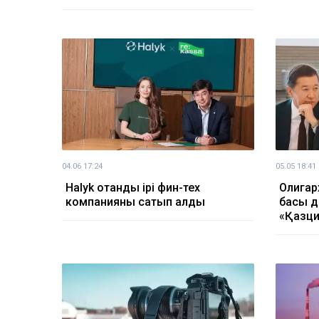
04.06 17:24
05.05 18:41
Halyk отандық ірі фин-тех
Олигар
компанияны сатып алды
басы д
«Қазци