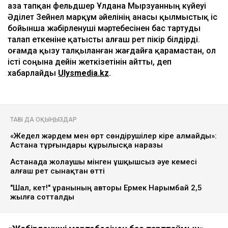
Қаза тапқан фельдшер Ұлдана Мырзуанның күйеуі
Әділет Зейнел марқұм әйелінің анасы қылмыстық іс
бойынша жәбірленуші мәртебесінен бас тартуды
талап еткеніне қатысты алғаш рет пікір білдірді.
Қоғамда қызу талқыланған жағдайға қарамастан, ол
істі соңына дейін жеткізетінін айтты, деп
хабарлайды
Ulysmedia.kz
.
ТАҒЫ ДА ОҚЫҢЫЗДАР
«Жедел жәрдем мен өрт сөндірушілер кіре алмайды»:
Астана тұрғындары құрылысқа наразы
Астанада жолаушы мінген ұшқышсыз әуе кемесі
алғаш рет сынақтан өтті
"Шал, кет!" ұранының авторы Ермек Нарымбай 2,5
жылға сотталды