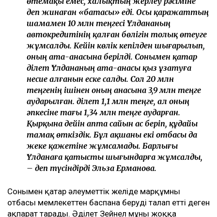
өтемақы емес, халықтың жерлеу рәсіміне
деп жинаған «батасы» еді. Осы қаражаттың
шамамен 10 млн теңгесі Ұлдананың
автокредитінің қалған бөлігін толық өтеуге
жұмсалды. Кейін көлік кепілден шығарылып,
оның ата-анасына берілді. Сонымен қатар
Әділет Ұлдананың ата-анасы қыз ұзатуға
несие алғанын еске салды. Сол 20 млн
теңгенің ішінен оның анасына 3,9 млн теңге
аударылған. Әділет 1,1 млн теңге, ал оның
әпкесіне тағы 1,34 млн теңге аударған.
Қырқына дейін апта сайын ас беріп, құдайы
тамақ өткіздік. Бұл ақшаны екі отбасы да
жеке қажетіне жұмсамады. Барлығы
Ұлданаға қатысты шығындарға жұмсалды,
– деп түсіндірді Эльза Ерманова.
Сонымен қатар әлеуметтік желіде марқұмның
отбасы мемлекеттен баспана беруді талап етті деген
ақпарат тарады. Әділет Зейнел мұны жоққа