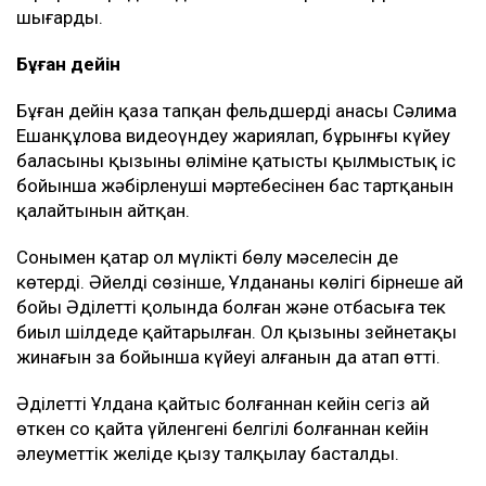
шығарды.
Бұған дейін
Бұған дейін қаза тапқан фельдшердің анасы Сәлима
Ешанқұлова видеоүндеу жариялап, бұрынғы күйеу
баласының қызының өліміне қатысты қылмыстық іс
бойынша жәбірленуші мәртебесінен бас тартқанын
қалайтынын айтқан.
Сонымен қатар ол мүлікті бөлу мәселесін де
көтерді. Әйелдің сөзінше, Ұлдананың көлігі бірнеше ай
бойы Әділеттің қолында болған және отбасыға тек
биыл шілдеде қайтарылған. Ол қызының зейнетақы
жинағын заң бойынша күйеуі алғанын да атап өтті.
Әділеттің Ұлдана қайтыс болғаннан кейін сегіз ай
өткен соң қайта үйленгені белгілі болғаннан кейін
әлеуметтік желіде қызу талқылау басталды.