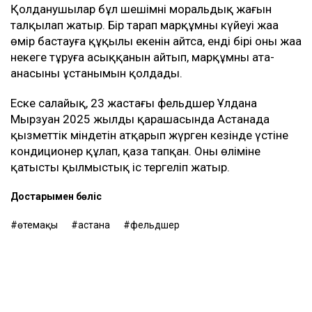
Қолданушылар бұл шешімнің моральдық жағын
талқылап жатыр. Бір тарап марқұмның күйеуі жаңа
өмір бастауға құқылы екенін айтса, енді бірі оның жаңа
некеге тұруға асыққанын айтып, марқұмның ата-
анасының ұстанымын қолдады.
Еске салайық, 23 жастағы фельдшер Ұлдана
Мырзуан 2025 жылдың қарашасында Астанада
қызметтік міндетін атқарып жүрген кезінде үстіне
кондиционер құлап, қаза тапқан. Оның өліміне
қатысты қылмыстық іс тергеліп жатыр.
Достарыңмен бөліс
өтемақы
астана
фельдшер