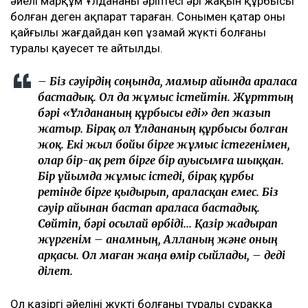
әйелі марқұм Ұлдананың әріптесі әрі жақын құрбысы
болған деген ақпарат тараған. Сонымен қатар оның
қайғылы жағдайдан көп ұзамай жүкті болғаны
туралы қауесет те айтылды.
– Біз сәуірдің соңында, мамыр айында араласа
бастадық. Ол да жұмыс істейтін. Жұрттың
бәрі «Ұлдананың құрбысы еді» деп жазып
жатыр. Бірақ ол Ұлдананың құрбысы болған
жоқ. Екі жыл бойы бірге жұмыс істегенімен,
олар бір-ақ рет бірге бір ауысымға шыққан.
Бір ұйымда жұмыс істеді, бірақ құрбы
ретінде бірге қыдырып, араласқан емес. Біз
сәуір айынан бастап араласа бастадық.
Сөйтіп, бәрі осылай өрбіді... Қазір жадырап
жүргенім – анамның, Алланың және оның
арқасы. Ол маған жаңа өмір сыйлады, – деді
Әділет.
Ол қазіргі әйелінің жүкті болғаны туралы сұраққа