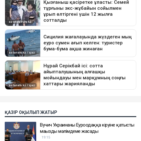
ҚАЗІР ОҚЫЛЫП ЖАТЫР
Вучич Украинаның Еуроодаққа кіруіне қатысты
маңызды мәлімдеме жасады
19:15