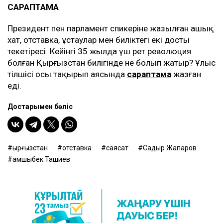
САРАПТАМА
Президент пен парламент спикеріне жазылған ашық
хат, отставка, ұстаулар мен биліктегі екі достың
текетіресі. Кейінгі 35 жылда үш рет революция
болған Қырғызстан билігінде не болып жатыр? Ұлыс
тілшісі осы тақырып аясында
сараптама
жазған
еді.
Достарыңмен бөліс
Қырғызстан
отставка
саясат
Садыр Жапаров
Қамшыбек Ташиев