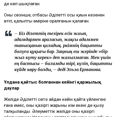
де көп шықпаған.
Оның сөзінше, отбасы Әділеттің осы қиын кезеңнен
өтіп, қалыпты өміріне оралғанын қалаған.
– Біз Әділеттің тезірек есін жиып,
адамдармен араласып, жақсы адаммен
танысқанын қаладық. Әркімнің бақытты
болуға құқығы бар. Заңның еш жерінде «бір
жыл күту керек» деп жазылмаған. Мен үшін
ең бастысы – баламды тірі, күліп, бақытты
күйде көру болды, – деді Эльза Ерманова.
Ұлдана қайтыс болғаннан кейінгі қаржылық
даулар
Желіде Әділеттің сегіз айдан кейін қайта үйленгені
ғана емес, оның қазіргі жарының кім екені де қызу
талқыланды. Әлеуметтік желіде оның қазіргі