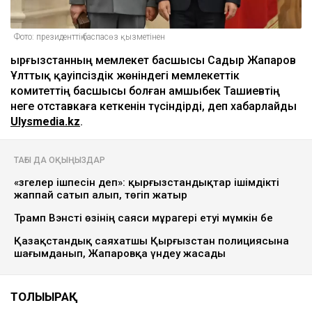
Фото: президенттің баспасөз қызметінен
Қырғызстанның мемлекет басшысы Садыр Жапаров
Ұлттық қауіпсіздік жөніндегі мемлекеттік
комитеттің басшысы болған Қамшыбек Ташиевтің
неге отставкаға кеткенін түсіндірді, деп хабарлайды
Ulysmedia.kz
.
ТАҒЫ ДА ОҚЫҢЫЗДАР
«Өзгелер ішпесін деп»: қырғызстандықтар ішімдікті
жаппай сатып алып, төгіп жатыр
Трамп Вэнсті өзінің саяси мұрагері етуі мүмкін бе
Қазақстандық саяхатшы Қырғызстан полициясына
шағымданып, Жапаровқа үндеу жасады
ТОЛЫҒЫРАҚ