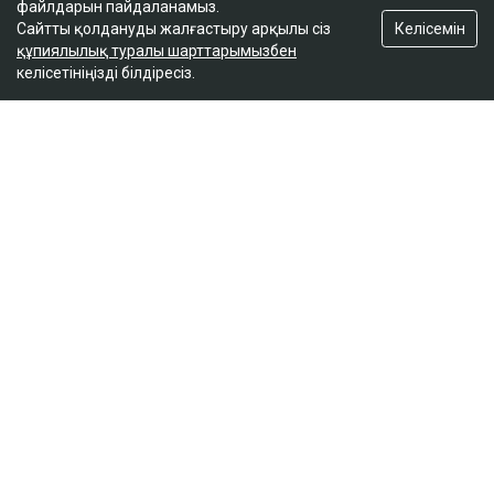
файлдарын пайдаланамыз.
Келісемін
Сайтты қолдануды жалғастыру арқылы сіз
құпиялылық туралы шарттарымызбен
келісетініңізді білдіресіз.
ҚАЗІР ОҚЫЛЫП ЖАТЫР
Вучич Украинаның Еуроодаққа кіруіне қатысты
маңызды мәлімдеме жасады
19:15