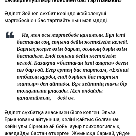
«Жәбірленуші мәртебесінен бас тартпаймын»
Әділет Зейнел сұхбат кезінде жәбірленуші
мәртебесінен бас тартпайтынын мәлімдеді.
– Иә, мен осы мәртебеде қаламын. Бұл істі
бастаған соң, соңына дейін жеткізгім келеді.
Барлық жерге өзім барып, осының бәрін өзім
бастадым. Енді соңына дейін жеткізгім
келеді. Қазақта «бастаған істі аяқта» деген
сөз бар ғой. Егер ертең бас тартсам, «Екінші
отбасын құрды, енді бәрінен бас тартып
жатыр» деп айтады. Бұл хейттің тағы бір
толқынына ұласады. Мен ондайды
қаламаймын, – деді ол.
Әділет сұхбатқа анасымен бірге келген. Эльза
Ерманованың айтуынша, келіні қайтыс болғаннан
кейін ұлы бірнеше ай бойы ауыр психологиялық
жағдайды бастан өткерген. Жұмысқа бармай, үйден