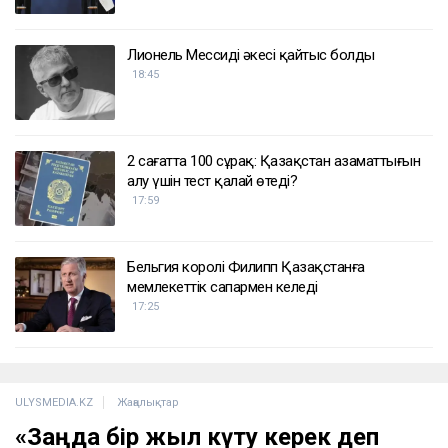
Лионель Мессидің әкесі қайтыс болды
18:45
2 сағатта 100 сұрақ: Қазақстан азаматтығын
алу үшін тест қалай өтеді?
17:59
Бельгия королі Филипп Қазақстанға
мемлекеттік сапармен келеді
17:25
ULYSMEDIA.KZ
Жаңалықтар
«Заңда бір жыл күту керек деп