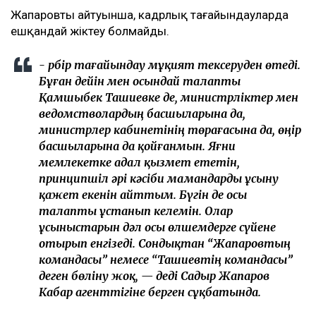
Жапаровтың айтуынша, кадрлық тағайындауларда
ешқандай жіктеу болмайды.
- Әрбір тағайындау мұқият тексеруден өтеді.
Бұған дейін мен осындай талапты
Қамшыбек Ташиевке де, министрліктер мен
ведомстволардың басшыларына да,
министрлер кабинетінің төрағасына да, өңір
басшыларына да қойғанмын. Яғни
мемлекетке адал қызмет ететін,
принципшіл әрі кәсіби мамандарды ұсыну
қажет екенін айттым. Бүгін де осы
талапты ұстанып келемін. Олар
ұсыныстарын дәл осы өлшемдерге сүйене
отырып енгізеді. Сондықтан “Жапаровтың
командасы” немесе “Ташиевтің командасы”
деген бөліну жоқ, — деді Садыр Жапаров
Кабар агенттігіне берген сұқбатында.