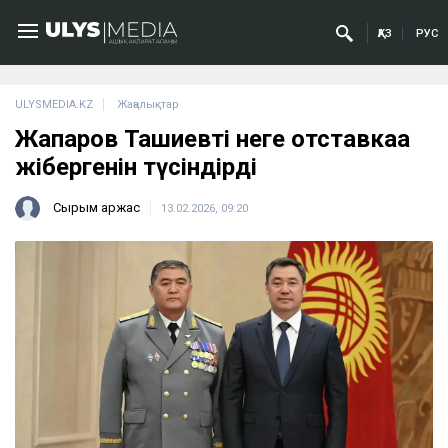
ҚАЗ
РУС
ULYSMEDIA.KZ
Жаңалықтар
Жапаров Ташиевті неге отставкаға
жібергенін түсіндірді
Сырым Қаржас
13.02.2026, 09:20