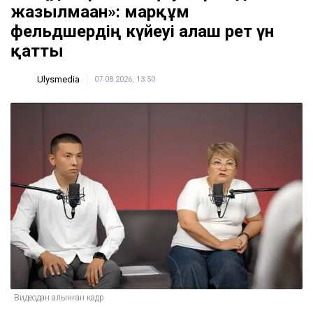
жазылмаған»: марқұм
фельдшердің күйеуі алғаш рет үн
қатты
Ulysmedia
07.08.2026, 13:50
Видеодан алынған кадр