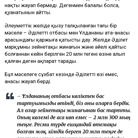
нақты жауап бермеді. Дегенмен балалы болса,
қуанатынын айтты.
Әлеуметтік желіде қызу талқыланған тағы бір
мәселе – Әділеттің отбасы мен Ұлдананың ата-анасы
арасындағы қаржыға қатысты дау. Желіде Әділет
марқұмның зейнетақы жинағын және әйелі қайтыс
болғаннан кейін берілген 20 млн теңгені өзіне алып
қалған деген ақпарат тарады.
Бұл мәселеге сұхбат кезінде Әділеттің өзі емес,
анасы жауап берді.
– Ұлдананың отбасы көліктен бас
тартуымызды өтінді, біз оны оларға бердік.
Ал олар зейнетақы жинағынан бас тартты.
Оның көлемі де аса көп емес – 2 млн 300 мың
теңге. Ресми түрде ешқандай өтемақы
болған жоқ. Әкімдік берген 20 млн теңге де