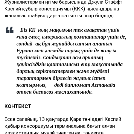
Журналистермен әңгіме барысында Джули Стаффт
Каспий құбыр консорциумы (КҚК) нысандарына
жасалған шабуылдарға қатысты пікір білдірді.
- Біз КҚК-ның маңызын тек Қазақстан үшін
ғана емес, америкалық компаниялар үшін де,
сондай-ақ бұл мұнайды сатып алатын
Еуропа мен әлемдік нарық үшін де жақсы
түсінеміз. Сондықтан осы арнаның
қауіпсіздігін қамтамасыз ету мақсатында
барлық серіктестермен және мүдделі
тараптармен бірлесіп жұмыс істеп
жатырмыз, — деді дипломат Астанада
өткен баспасөз мәслихатында.
КОНТЕКСТ
Еске салайық, 13 қаңтарда Қара теңіздегі Каспий
құбыр консорциумы терминалына бағыт алған
қазақстандық мұнай тиелген екі танкерге