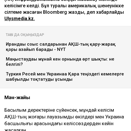
келісімге келді. Бұл туралы америкалық шенеунікке
сілтеме жасаған Bloomberg жазды, деп хабарлайды
Ulysmedia.kz.
ТАҒЫ ДА ОҚЫҢЫЗДАР
Ирандағы соғыс салдарынан АҚШ-тың қару-жарақ
қоры азайып барады - NYT
Маңғыстаудағы мұнай кен орнында өрт шықты: не
белгілі?
Түркия Ресей мен Украинаға Қара теңіздегі кемелерге
шабуылды тоқтатуды ұсынды
Мән-жайы
Басылым деректеріне сүйенсек, мұндай келісім
АҚШ-тың жоғары лауазымды өкілдері мен Украина
басшылығы арасындағы келіссөздерден кейін
жасалған.