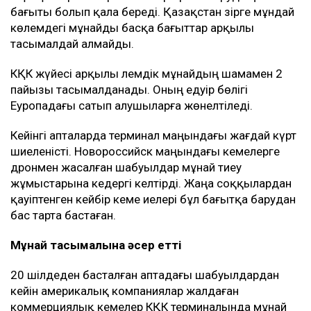
бағыты болып қала береді. Қазақстан әзірге мұндай
көлемдегі мұнайды басқа бағыттар арқылы
тасымалдай алмайды.
КҚК жүйесі арқылы әлемдік мұнайдың шамамен 2
пайызы тасымалданады. Оның едәуір бөлігі
Еуропадағы сатып алушыларға жөнелтіледі.
Кейінгі апталарда терминал маңындағы жағдай күрт
шиеленісті. Новороссийск маңындағы кемелерге
дронмен жасалған шабуылдар мұнай тиеу
жұмыстарына кедергі келтірді. Жаңа соққылардан
қауіптенген кейбір кеме иелері бұл бағытқа барудан
бас тарта бастаған.
Мұнай тасымалына әсер етті
20 шілдеден басталған аптадағы шабуылдардан
кейін америкалық компаниялар жалдаған
коммерциялық кемелер КҚК терминалында мұнай