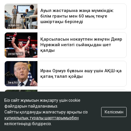
Біз сайт жұмысын жақсарту үшін cookie
файлдарын пайдаланамыз.
Келісемін
Сайтты қолдануды жалғастыру арқылы сіз
құпиялылық туралы шарттарымызбен
келісетініңізді білдіресіз.