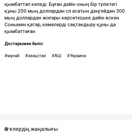
қымбаттап келеді. Бұған дейін оның бір тәуліктегі
құны 200 мың доллардан сәл асатын деңгейден 300
мың доллардан жоғары көрсеткішке дейін өскен.
Сонымен қатар, кемелерді сақтандыру құны да
қымбаттаған.
Достарыңмен бөліс
мұнай
Қазақстан
АҚШ
Украина