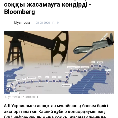
соққы жасамауға көндірді -
Bloomberg
Ulysmedia
08.08.2026, 11:19
Ulysmedia.kz коллажы
АҚШ Украинамен Қазақстан мұнайының басым бөлігі
экспортталатын Каспий құбыр консорциумының
(КҚК) инфрақұрылымына соққы жасамау жөнінде