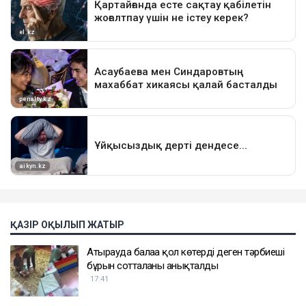
ҚАЗІР ОҚЫЛЫП ЖАТЫР
Атырауда балаға қол көтерді деген тәрбиеші
бұрын сотталғаны анықталды
17:41