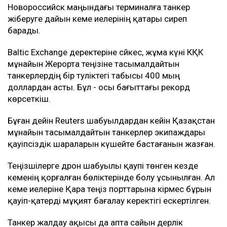
Новороссийск маңындағы терминалға танкер
жіберуге дайын кеме иелерінің қатары сиреп
барады.
Baltic Exchange деректеріне сәйкес, жұма күні КҚК
мұнайын Жерорта теңізіне тасымалдайтын
танкерлердің бір тәуліктегі табысы 400 мың
доллардан асты. Бұл - осы бағыттағы рекорд
көрсеткіш.
Бұған дейін Reuters шабуылдардан кейін Қазақстан
мұнайын тасымалдайтын танкерлер экипаждары
қауіпсіздік шараларын күшейте бастағанын жазған.
Теңізшілерге дрон шабуылы қаупі төнген кезде
кеменің қорғалған бөліктерінде болу ұсынылған. Ал
кеме иелеріне Қара теңіз порттарына кірмес бұрын
қауіп-қатерді мұқият бағалау керектігі ескертілген.
Танкер жалдау ақысы да апта сайын дерлік