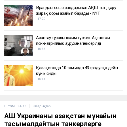
Ирандағы соғыс салдарынан АҚШ-тың қару-
жарақ қоры азайып барады - NYT
17:20
Азаптау туралы шағым түскен: Ақтастағы
психиатриялық аурухана тексерілді
16:35
Қазақстанда 10 тамызда 43 градусқа дейін
күн ысиды
16:14
ULYSMEDIA.KZ
Жаңалықтар
АҚШ Украинаны Қазақстан мұнайын
тасымалдайтын танкерлерге