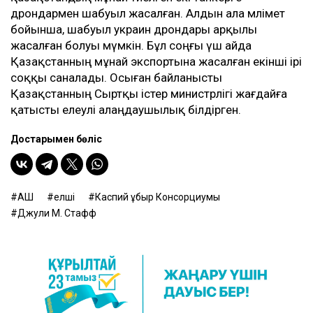
дрондармен шабуыл жасалған. Алдын ала мәлімет
бойынша, шабуыл украин дрондары арқылы
жасалған болуы мүмкін. Бұл соңғы үш айда
Қазақстанның мұнай экспортына жасалған екінші ірі
соққы саналады. Осыған байланысты
Қазақстанның Сыртқы істер министрлігі жағдайға
қатысты елеулі алаңдаушылық білдірген.
Достарыңмен бөліс
АҚШ
елші
Каспий Құбыр Консорциумы
Джули М. Стафф