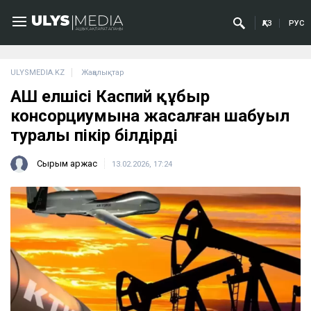
ҚАЗ
РУС
ULYSMEDIA.KZ
Жаңалықтар
АҚШ елшісі Каспий құбыр
консорциумына жасалған шабуыл
туралы пікір білдірді
Сырым Қаржас
13.02.2026, 17:24