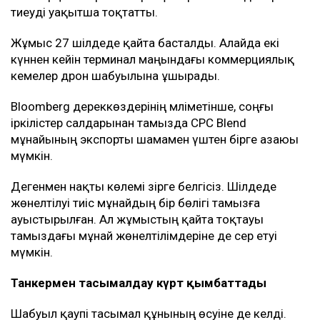
тиеуді уақытша тоқтатты.
Жұмыс 27 шілдеде қайта басталды. Алайда екі
күннен кейін терминал маңындағы коммерциялық
кемелер дрон шабуылына ұшырады.
Bloomberg дереккөздерінің мәліметінше, соңғы
іркілістер салдарынан тамызда CPC Blend
мұнайының экспорты шамамен үштен бірге азаюы
мүмкін.
Дегенмен нақты көлемі әзірге белгісіз. Шілдеде
жөнелтілуі тиіс мұнайдың бір бөлігі тамызға
ауыстырылған. Ал жұмыстың қайта тоқтауы
тамыздағы мұнай жөнелтілімдеріне де әсер етуі
мүмкін.
Танкермен тасымалдау күрт қымбаттады
Шабуыл қаупі тасымал құнының өсуіне де әкелді.