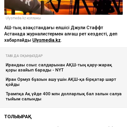
Ulysmedia.kz коллажы
АҚШ-тың Қазақстандағы елшісі Джули Стаффт
Астанада журналистермен алғаш рет кездесті, деп
хабарлайды
Ulysmedia.kz
.
ТАҒЫ ДА ОҚЫҢЫЗДАР
Ирандағы соғыс салдарынан АҚШ-тың қару-жарақ
қоры азайып барады - NYT
Иран Ормуз бұғазын ашу үшін АҚШ-қа бірқатар шарт
қойды
Трампқа Ақ үйде 400 млн долларлық бал залын салуға
тыйым салынды
ТОЛЫҒЫРАҚ