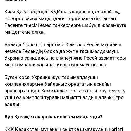
Киев Қара теңіздегі КҚК нысандарына, сондай-ақ,
Новороссийск маңындағы терминалға бет алған
Ресейге тиесілі емес танкерлерге шабуыл жасамауға
міндеттеме алған.
Алайда бірнеше шарт бар. Кемелер Ресей мұнайын
немесе Ресейдің басқа да жүгін тасымалдамауы,
Украина санкциясына ілікпеуі және Ресей азаматтары
мен компанияларына тиесілі болмауы керек.
Бұған қоса, Украина жүк тасымалдаушы
компаниялармен байланыс орнататын арнайы
арналар ашқан. Кеме иелері сол арқылы қауіпсіз өту
үшін өз кемелері туралы мәліметті алдын ала жібере
алады.
Бұл Қазақстан үшін неліктен маңызды?
КҚК Қазақстан мұнайын сыртқа шығарудың негізгі