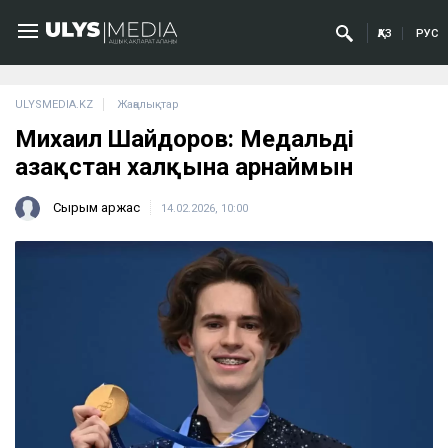
ҚАЗ
РУС
ULYSMEDIA.KZ
Жаңалықтар
Михаил Шайдоров: Медальді
Қазақстан халқына арнаймын
Сырым Қаржас
14.02.2026, 10:00