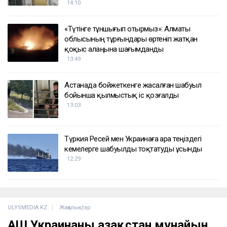
14:10
«Түтінге тұншығып отырмыз»: Алматы
облысының тұрғындары өртеніп жатқан
қоқыс алаңына шағымданды
13:49
Астанада бойжеткенге жасалған шабуыл
бойынша қылмыстық іс қозғалды
13:03
Түркия Ресей мен Украинаға Қара теңіздегі
кемелерге шабуылды тоқтатуды ұсынды
12:29
ULYSMEDIA.KZ
Жаңалықтар
АҚШ Украинаны Қазақстан мұнайын