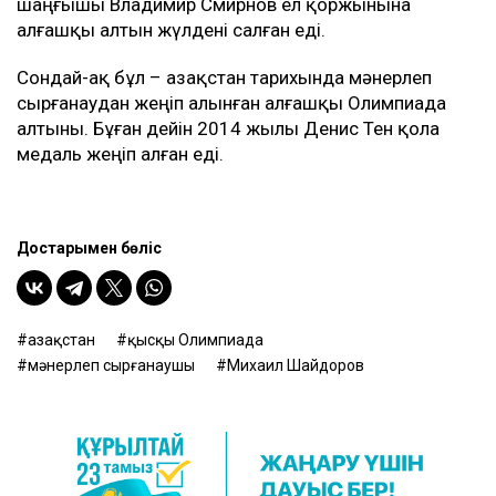
шаңғышы Владимир Смирнов ел қоржынына
алғашқы алтын жүлдені салған еді.
Сондай-ақ бұл – Қазақстан тарихында мәнерлеп
сырғанаудан жеңіп алынған алғашқы Олимпиада
алтыны. Бұған дейін 2014 жылы Денис Тен қола
медаль жеңіп алған еді.
Достарыңмен бөліс
Қазақстан
қысқы Олимпиада
мәнерлеп сырғанаушы
Михаил Шайдоров