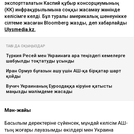
экспортталатын Каспий құбыр консорциумының
(КҚК) инфрақұрылымына соққы жасамау жөнінде
келісімге келді. Бұл туралы америкалық шенеунікке
сілтеме жасаған Bloomberg жазды, деп хабарлайды
Ulysmedia.kz.
ТАҒЫ ДА ОҚЫҢЫЗДАР
Түркия Ресей мен Украинаға Қара теңіздегі кемелерге
шабуылды тоқтатуды ұсынды
Иран Ормуз бұғазын ашу үшін АҚШ-қа бірқатар шарт
қойды
Вучич Украинаның Еуроодаққа кіруіне қатысты
маңызды мәлімдеме жасады
Мән-жайы
Басылым деректеріне сүйенсек, мұндай келісім АҚШ-
тың жоғары лауазымды өкілдері мен Украина