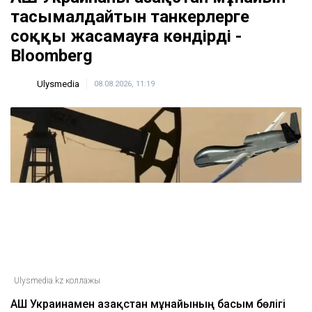
тасымалдайтын танкерлерге
соққы жасамауға көндірді -
Bloomberg
Ulysmedia
08.08.2026, 11:19
Ulysmedia.kz коллажы
АҚШ Украинамен Қазақстан мұнайының басым бөлігі