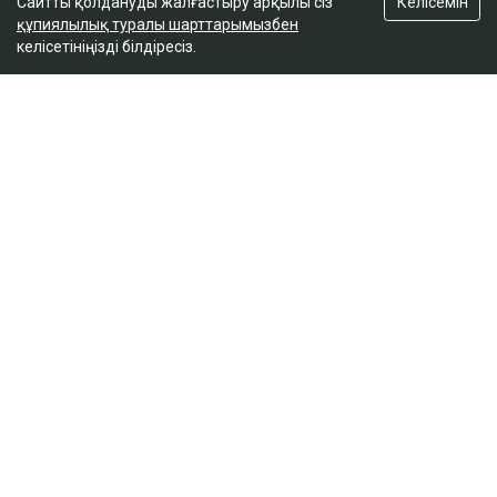
Келісемін
Сайтты қолдануды жалғастыру арқылы сіз
құпиялылық туралы шарттарымызбен
келісетініңізді білдіресіз.
ҚАЗІР ОҚЫЛЫП ЖАТЫР
«Қора секілді»: Шымкентте ата-аналар 1
қыркүйек қарсаңындағы мектептің
жағдайына наразы болды
14:10
«Түтінге тұншығып отырмыз»: Алматы
облысының тұрғындары өртеніп жатқан