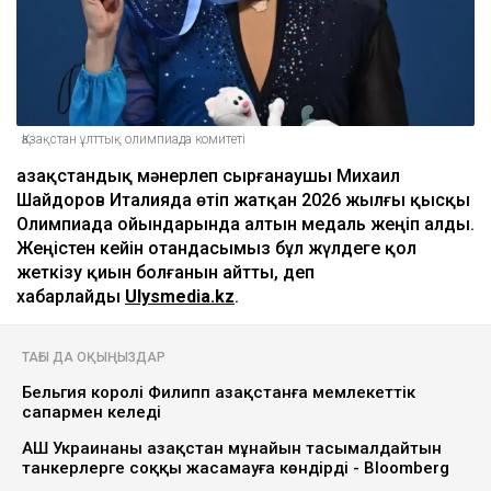
Қазақстан ұлттық олимпиада комитеті
Қазақстандық мәнерлеп сырғанаушы Михаил
Шайдоров Италияда өтіп жатқан 2026 жылғы қысқы
Олимпиада ойындарында алтын медаль жеңіп алды.
Жеңістен кейін отандасымыз бұл жүлдеге қол
жеткізу қиын болғанын айтты, деп
хабарлайды
Ulysmedia.kz
.
ТАҒЫ ДА ОҚЫҢЫЗДАР
Бельгия королі Филипп Қазақстанға мемлекеттік
сапармен келеді
АҚШ Украинаны Қазақстан мұнайын тасымалдайтын
танкерлерге соққы жасамауға көндірді - Bloomberg