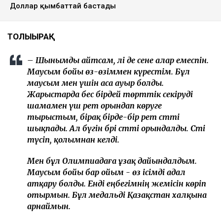
Доллар қымбаттай бастады
ТОЛЫҒЫРАҚ
– Шынымды айтсам, әлі де сене алар емеспін.
Маусым бойы өз-өзіммен күрестім. Бұл
маусым мен үшін аса ауыр болды.
Жарыстарда бес бірдей төрттік секіруді
шамамен үш рет орындап көруге
тырыстым, бірақ бірде-бір рет сәтті
шықпады. Ал бүгін бәрі сәтті орындалды. Сәті
түсіп, қолымнан келді.
Мен бұл Олимпиадаға ұзақ дайындалдым.
Маусым бойы бар ойым - өз ісімді адал
атқару болды. Енді еңбегімнің жемісін көріп
отырмын. Бұл медальді Қазақстан халқына
арнаймын.