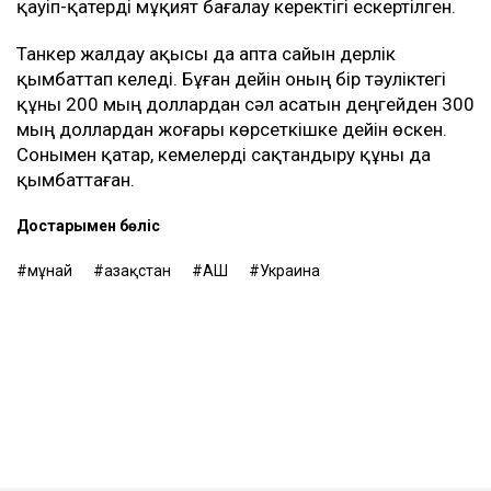
қауіп-қатерді мұқият бағалау керектігі ескертілген.
Танкер жалдау ақысы да апта сайын дерлік
қымбаттап келеді. Бұған дейін оның бір тәуліктегі
құны 200 мың доллардан сәл асатын деңгейден 300
мың доллардан жоғары көрсеткішке дейін өскен.
Сонымен қатар, кемелерді сақтандыру құны да
қымбаттаған.
Достарыңмен бөліс
мұнай
Қазақстан
АҚШ
Украина