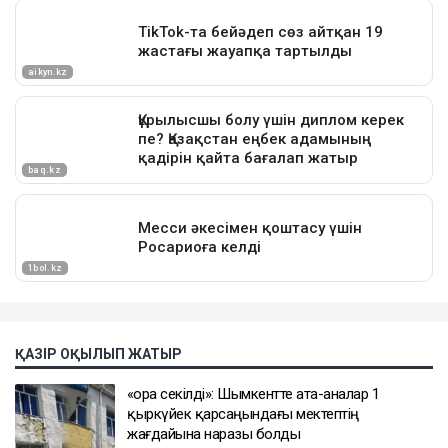
ҚАЗІР ОҚЫЛЫП ЖАТЫР
«Қора секілді»: Шымкентте ата-аналар 1
қыркүйек қарсаңындағы мектептің
жағдайына наразы болды