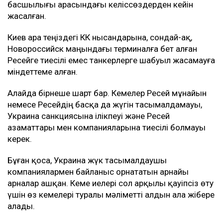
басшылығы арасындағы келіссөздерден кейін
жасалған.
Киев Қара теңіздегі КҚК нысандарына, сондай-ақ,
Новороссийск маңындағы терминалға бет алған
Ресейге тиесілі емес танкерлерге шабуыл жасамауға
міндеттеме алған.
Алайда бірнеше шарт бар. Кемелер Ресей мұнайын
немесе Ресейдің басқа да жүгін тасымалдамауы,
Украина санкциясына ілікпеуі және Ресей
азаматтары мен компанияларына тиесілі болмауы
керек.
Бұған қоса, Украина жүк тасымалдаушы
компаниялармен байланыс орнататын арнайы
арналар ашқан. Кеме иелері сол арқылы қауіпсіз өту
үшін өз кемелері туралы мәліметті алдын ала жібере
алады.