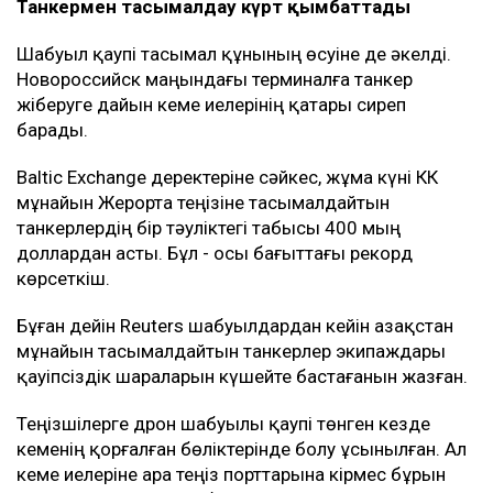
Танкермен тасымалдау күрт қымбаттады
Шабуыл қаупі тасымал құнының өсуіне де әкелді.
Новороссийск маңындағы терминалға танкер
жіберуге дайын кеме иелерінің қатары сиреп
барады.
Baltic Exchange деректеріне сәйкес, жұма күні КҚК
мұнайын Жерорта теңізіне тасымалдайтын
танкерлердің бір тәуліктегі табысы 400 мың
доллардан асты. Бұл - осы бағыттағы рекорд
көрсеткіш.
Бұған дейін Reuters шабуылдардан кейін Қазақстан
мұнайын тасымалдайтын танкерлер экипаждары
қауіпсіздік шараларын күшейте бастағанын жазған.
Теңізшілерге дрон шабуылы қаупі төнген кезде
кеменің қорғалған бөліктерінде болу ұсынылған. Ал
кеме иелеріне Қара теңіз порттарына кірмес бұрын