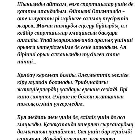
Шынымды айтсам, өзге спортшылар үшін де
қатты алаңдадым. Өйткені Олимпиада -
өте жауапты әрі жүйкеге салмақ түсіретін
жарыс. Маған толқуды еңсеру бұйырды, ал
кейбір спортшылар эмоциясын басқара
алмады. Ұпай жарияланғанда аралық үшінші
орынға көтерілгеніме де сене алмадым. Ал
бірінші орын алғанымды түсінген сәтте
тіпті…
Қолдау керемет болды. Әлеуметтік желіге
кіру мүмкін болмады. Трибунадағы
жанкүйерлердің қолдауы ерекше сезілді. Бәрі
кино сияқты. Әзірше не болып жатқанын
толық сезініп үлгермедім.
Бұл медаль мен үшін де, еліміз үшін де аса
маңызды. Қазақстанда мәнерлеп сырғанаудың
дамығанын қалаймын. Сол үшін бар күшімді
саламын. Жағдай жасалып, жастарға