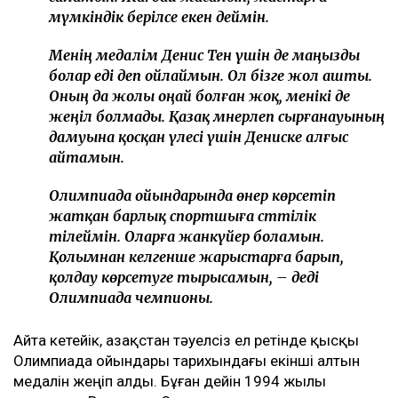
мүмкіндік берілсе екен деймін.
Менің медалім Денис Тен үшін де маңызды
болар еді деп ойлаймын. Ол бізге жол ашты.
Оның да жолы оңай болған жоқ, менікі де
жеңіл болмады. Қазақ мәнерлеп сырғанауының
дамуына қосқан үлесі үшін Дениске алғыс
айтамын.
Олимпиада ойындарында өнер көрсетіп
жатқан барлық спортшыға сәттілік
тілеймін. Оларға жанкүйер боламын.
Қолымнан келгенше жарыстарға барып,
қолдау көрсетуге тырысамын, – деді
Олимпиада чемпионы.
Айта кетейік, Қазақстан тәуелсіз ел ретінде қысқы
Олимпиада ойындары тарихындағы екінші алтын
медалін жеңіп алды. Бұған дейін 1994 жылы