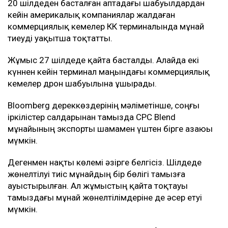
20 шілдеден басталған аптадағы шабуылдардан
кейін америкалық компаниялар жалдаған
коммерциялық кемелер КҚК терминалында мұнай
тиеуді уақытша тоқтатты.
Жұмыс 27 шілдеде қайта басталды. Алайда екі
күннен кейін терминал маңындағы коммерциялық
кемелер дрон шабуылына ұшырады.
Bloomberg дереккөздерінің мәліметінше, соңғы
іркілістер салдарынан тамызда CPC Blend
мұнайының экспорты шамамен үштен бірге азаюы
мүмкін.
Дегенмен нақты көлемі әзірге белгісіз. Шілдеде
жөнелтілуі тиіс мұнайдың бір бөлігі тамызға
ауыстырылған. Ал жұмыстың қайта тоқтауы
тамыздағы мұнай жөнелтілімдеріне де әсер етуі
мүмкін.