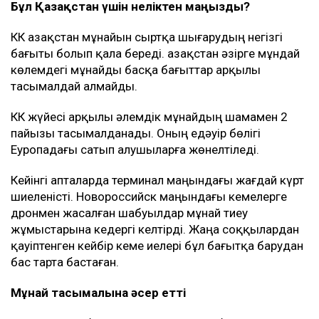
Бұл Қазақстан үшін неліктен маңызды?
КҚК Қазақстан мұнайын сыртқа шығарудың негізгі
бағыты болып қала береді. Қазақстан әзірге мұндай
көлемдегі мұнайды басқа бағыттар арқылы
тасымалдай алмайды.
КҚК жүйесі арқылы әлемдік мұнайдың шамамен 2
пайызы тасымалданады. Оның едәуір бөлігі
Еуропадағы сатып алушыларға жөнелтіледі.
Кейінгі апталарда терминал маңындағы жағдай күрт
шиеленісті. Новороссийск маңындағы кемелерге
дронмен жасалған шабуылдар мұнай тиеу
жұмыстарына кедергі келтірді. Жаңа соққылардан
қауіптенген кейбір кеме иелері бұл бағытқа барудан
бас тарта бастаған.
Мұнай тасымалына әсер етті