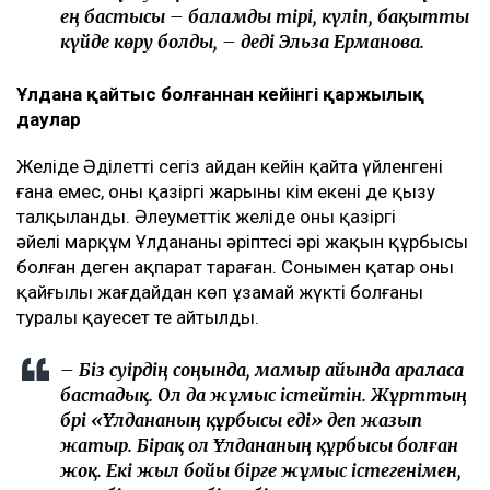
ең бастысы – баламды тірі, күліп, бақытты
күйде көру болды, – деді Эльза Ерманова.
Ұлдана қайтыс болғаннан кейінгі қаржылық
даулар
Желіде Әділеттің сегіз айдан кейін қайта үйленгені
ғана емес, оның қазіргі жарының кім екені де қызу
талқыланды. Әлеуметтік желіде оның қазіргі
әйелі марқұм Ұлдананың әріптесі әрі жақын құрбысы
болған деген ақпарат тараған. Сонымен қатар оның
қайғылы жағдайдан көп ұзамай жүкті болғаны
туралы қауесет те айтылды.
– Біз сәуірдің соңында, мамыр айында араласа
бастадық. Ол да жұмыс істейтін. Жұрттың
бәрі «Ұлдананың құрбысы еді» деп жазып
жатыр. Бірақ ол Ұлдананың құрбысы болған
жоқ. Екі жыл бойы бірге жұмыс істегенімен,