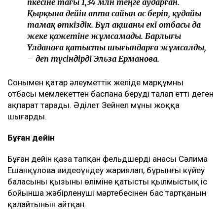
әпкесіне тағы 1,34 млн теңге аударған.
Қырқына дейін апта сайын ас беріп, құдайы
тамақ өткіздік. Бұл ақшаны екі отбасы да
жеке қажетіне жұмсамады. Барлығы
Ұлданаға қатысты шығындарға жұмсалды,
– деп түсіндірді Эльза Ерманова.
Сонымен қатар әлеуметтік желіде марқұмның
отбасы мемлекеттен баспана беруді талап етті деген
ақпарат тарады. Әділет Зейнел мұны жоққа
шығарды.
Бұған дейін
Бұған дейін қаза тапқан фельдшердің анасы Сәлима
Ешанқұлова видеоүндеу жариялап, бұрынғы күйеу
баласының қызының өліміне қатысты қылмыстық іс
бойынша жәбірленуші мәртебесінен бас тартқанын
қалайтынын айтқан.