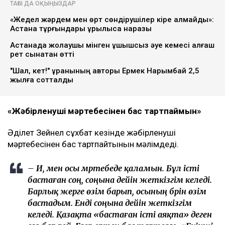
ТАҒЫ ДА ОҚЫҢЫЗДАР
«Жедел жәрдем мен өрт сөндірушілер кіре алмайды»:
Астана тұрғындары құрылысқа наразы
Астанада жолаушы мінген ұшқышсыз әуе кемесі алғаш
рет сынақтан өтті
"Шал, кет!" ұранының авторы Ермек Нарымбай 2,5
жылға сотталды
«Жәбірленуші мәртебесінен бас тартпаймын»
Әділет Зейнел сұхбат кезінде жәбірленуші
мәртебесінен бас тартпайтынын мәлімдеді.
– Иә, мен осы мәртебеде қаламын. Бұл істі
бастаған соң, соңына дейін жеткізгім келеді.
Барлық жерге өзім барып, осының бәрін өзім
бастадым. Енді соңына дейін жеткізгім
келеді. Қазақта «бастаған істі аяқта» деген