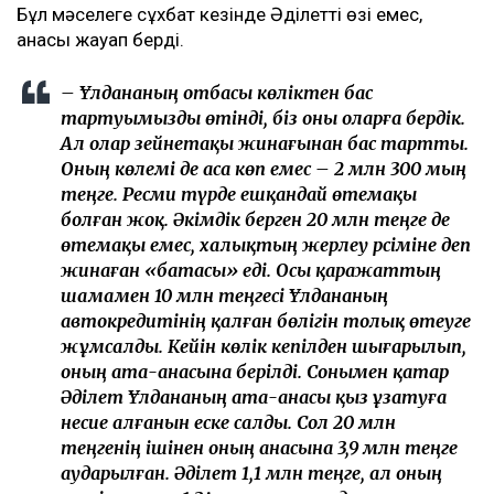
Бұл мәселеге сұхбат кезінде Әділеттің өзі емес,
анасы жауап берді.
– Ұлдананың отбасы көліктен бас
тартуымызды өтінді, біз оны оларға бердік.
Ал олар зейнетақы жинағынан бас тартты.
Оның көлемі де аса көп емес – 2 млн 300 мың
теңге. Ресми түрде ешқандай өтемақы
болған жоқ. Әкімдік берген 20 млн теңге де
өтемақы емес, халықтың жерлеу рәсіміне деп
жинаған «батасы» еді. Осы қаражаттың
шамамен 10 млн теңгесі Ұлдананың
автокредитінің қалған бөлігін толық өтеуге
жұмсалды. Кейін көлік кепілден шығарылып,
оның ата-анасына берілді. Сонымен қатар
Әділет Ұлдананың ата-анасы қыз ұзатуға
несие алғанын еске салды. Сол 20 млн
теңгенің ішінен оның анасына 3,9 млн теңге
аударылған. Әділет 1,1 млн теңге, ал оның