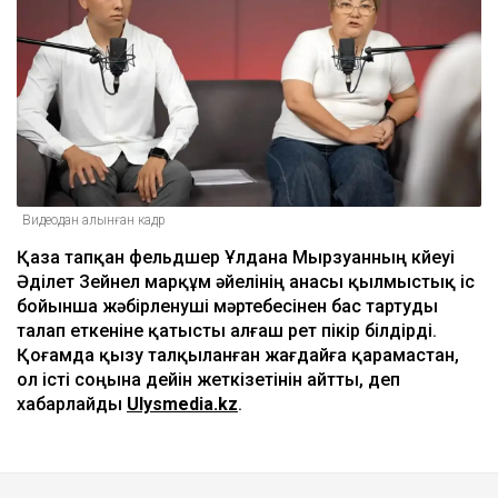
Видеодан алынған кадр
Қаза тапқан фельдшер Ұлдана Мырзуанның күйеуі
Әділет Зейнел марқұм әйелінің анасы қылмыстық іс
бойынша жәбірленуші мәртебесінен бас тартуды
талап еткеніне қатысты алғаш рет пікір білдірді.
Қоғамда қызу талқыланған жағдайға қарамастан,
ол істі соңына дейін жеткізетінін айтты, деп
хабарлайды
Ulysmedia.kz
.