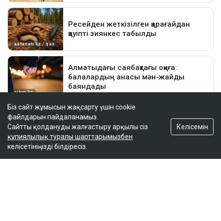
Біз сайт жұмысын жақсарту үшін cookie
файлдарын пайдаланамыз.
Келісемін
Сайтты қолдануды жалғастыру арқылы сіз
құпиялылық туралы шарттарымызбен
келісетініңізді білдіресіз.