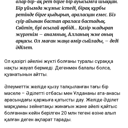
олар бір-ақ рет бірге бір ауысымға шыққан.
Бір ұйымда жұмыс істеді, бірақ құрбы
ретінде бірге қыдырып, араласқан емес. Біз
сәуір айынан бастап араласа бастадық.
Сөйтіп, бәрі осылай өрбіді... Қазір жадырап
жүргенім – анамның, Алланың және оның
арқасы. Ол маған жаңа өмір сыйлады, – деді
Әділет.
Ол қазіргі әйелінің жүкті болғаны туралы сұраққа
нақты жауап бермеді. Дегенмен балалы болса,
қуанатынын айтты.
Әлеуметтік желіде қызу талқыланған тағы бір
мәселе – Әділеттің отбасы мен Ұлдананың ата-анасы
арасындағы қаржыға қатысты дау. Желіде Әділет
марқұмның зейнетақы жинағын және әйелі қайтыс
болғаннан кейін берілген 20 млн теңгені өзіне алып
қалған деген ақпарат тарады.