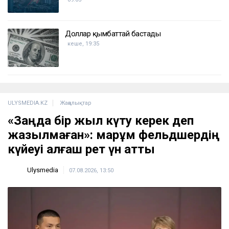
Доллар қымбаттай бастады
кеше, 19:35
ULYSMEDIA.KZ
Жаңалықтар
«Заңда бір жыл күту керек деп
жазылмаған»: марқұм фельдшердің
күйеуі алғаш рет үн қатты
Ulysmedia
07.08.2026, 13:50