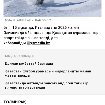
Қазақстан ұлттық олимпиада комитеті
Бүгін, 15 ақпанда, Италиядағы 2026 жылғы
Олимпиада ойындарында Қазақстан құрамасы төрт
спорт түрінде сынға түседі, деп
хабарлайды
Ulysmedia.kz
.
ТАҒЫ ДА ОҚЫҢЫЗДАР
Доллар қымбаттай бастады
Қазақстан футбол құрамасын нидерландтық маман
жаттықтырады
Қазақстанда алтынды заңсыз өндірген тағы бір
қылмыстық топ ұсталды
ТОЛЫҒЫРАҚ