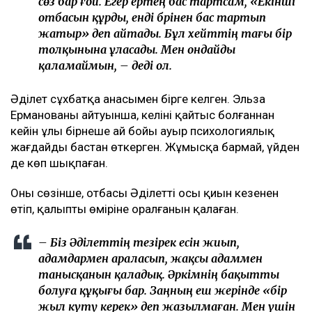
сөз бар ғой. Егер ертең бас тартсам, «Екінші
отбасын құрды, енді бәрінен бас тартып
жатыр» деп айтады. Бұл хейттің тағы бір
толқынына ұласады. Мен ондайды
қаламаймын, – деді ол.
Әділет сұхбатқа анасымен бірге келген. Эльза
Ерманованың айтуынша, келіні қайтыс болғаннан
кейін ұлы бірнеше ай бойы ауыр психологиялық
жағдайды бастан өткерген. Жұмысқа бармай, үйден
де көп шықпаған.
Оның сөзінше, отбасы Әділеттің осы қиын кезеңнен
өтіп, қалыпты өміріне оралғанын қалаған.
– Біз Әділеттің тезірек есін жиып,
адамдармен араласып, жақсы адаммен
танысқанын қаладық. Әркімнің бақытты
болуға құқығы бар. Заңның еш жерінде «бір
жыл күту керек» деп жазылмаған. Мен үшін