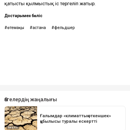
қатысты қылмыстық іс тергеліп жатыр.
Достарыңмен бөліс
өтемақы
астана
фельдшер