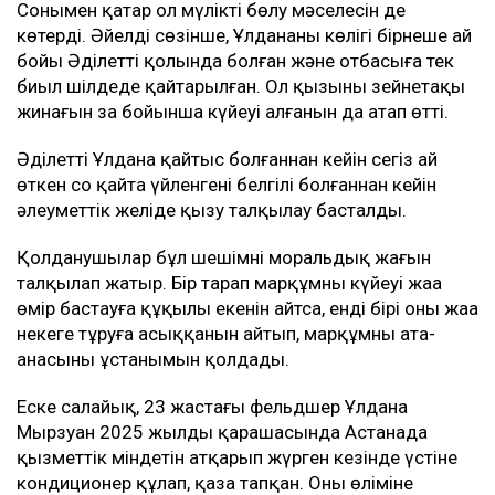
Сонымен қатар ол мүлікті бөлу мәселесін де
көтерді. Әйелдің сөзінше, Ұлдананың көлігі бірнеше ай
бойы Әділеттің қолында болған және отбасыға тек
биыл шілдеде қайтарылған. Ол қызының зейнетақы
жинағын заң бойынша күйеуі алғанын да атап өтті.
Әділеттің Ұлдана қайтыс болғаннан кейін сегіз ай
өткен соң қайта үйленгені белгілі болғаннан кейін
әлеуметтік желіде қызу талқылау басталды.
Қолданушылар бұл шешімнің моральдық жағын
талқылап жатыр. Бір тарап марқұмның күйеуі жаңа
өмір бастауға құқылы екенін айтса, енді бірі оның жаңа
некеге тұруға асыққанын айтып, марқұмның ата-
анасының ұстанымын қолдады.
Еске салайық, 23 жастағы фельдшер Ұлдана
Мырзуан 2025 жылдың қарашасында Астанада
қызметтік міндетін атқарып жүрген кезінде үстіне
кондиционер құлап, қаза тапқан. Оның өліміне