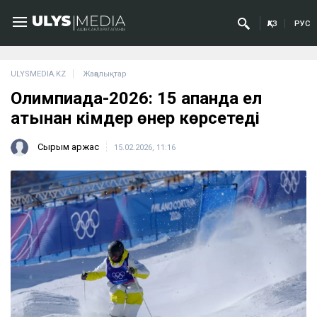
ҚАЗ
РУС
ULYSMEDIA.KZ
Жаңалықтар
Олимпиада-2026: 15 ақпанда ел
атынан кімдер өнер көрсетеді
Сырым Қаржас
15.02.2026, 11:16