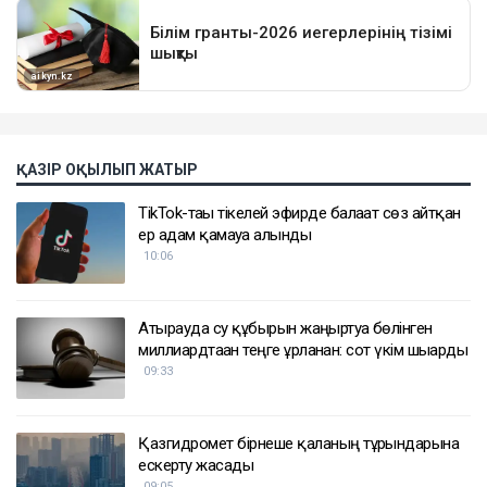
ҚАЗІР ОҚЫЛЫП ЖАТЫР
TikTok-тағы тікелей эфирде балағат сөз айтқан
ер адам қамауға алынды
10:06
Атырауда су құбырын жаңғыртуға бөлінген
миллиардтаған теңге ұрланған: сот үкім шығарды
09:33
Қазгидромет бірнеше қаланың тұрғындарына
ескерту жасады
09:05