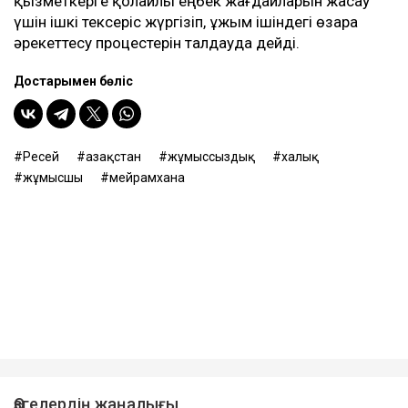
қызметкерге қолайлы еңбек жағдайларын жасау
үшін ішкі тексеріс жүргізіп, ұжым ішіндегі өзара
әрекеттесу процестерін талдауда дейді.
Достарыңмен бөліс
Ресей
Қазақстан
жұмыссыздық
халық
жұмысшы
мейрамхана