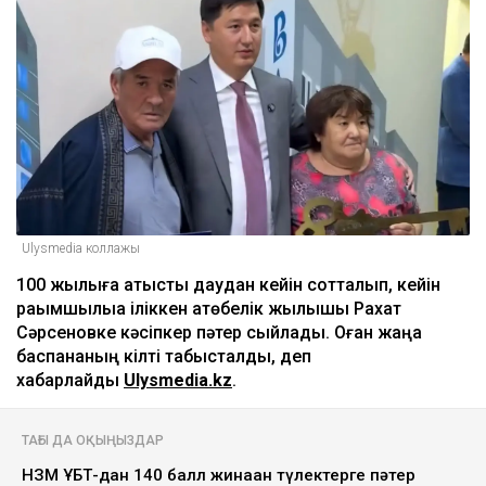
Ulysmedia коллажы
100 жылқыға қатысты даудан кейін сотталып, кейін
рақымшылыққа іліккен ақтөбелік жылқышы Рахат
Сәрсеновке кәсіпкер пәтер сыйлады. Оған жаңа
баспананың кілті табысталды, деп
хабарлайды
Ulysmedia.kz
.
ТАҒЫ ДА ОҚЫҢЫЗДАР
НЗМ ҰБТ-дан 140 балл жинаған түлектерге пәтер