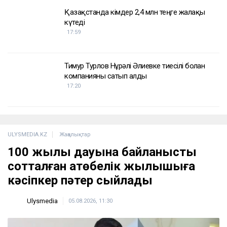
Қазақстанда кімдер 2,4 млн теңге жалақы
күтеді
17:59
Тимур Турлов Нұрәлі Әлиевке тиесілі болған
компанияны сатып алды
17:20
ULYSMEDIA.KZ
Жаңалықтар
100 жылқы дауына байланысты
сотталған ақтөбелік жылқышыға
кәсіпкер пәтер сыйлады
Ulysmedia
05.08.2026, 11:30