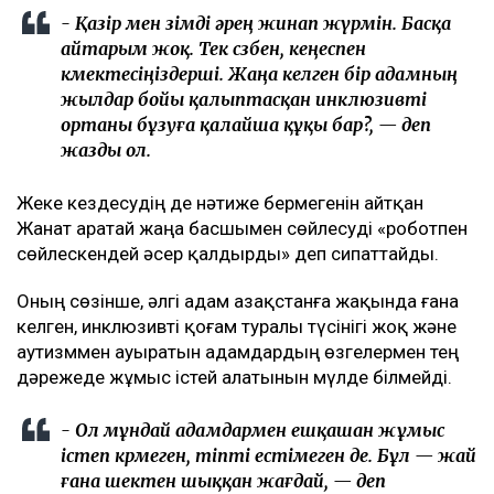
- Қазір мен өзімді әрең жинап жүрмін. Басқа
айтарым жоқ. Тек сөзбен, кеңеспен
көмектесіңіздерші. Жаңа келген бір адамның
жылдар бойы қалыптасқан инклюзивті
ортаны бұзуға қалайша құқы бар?, — деп
жазды ол.
Жеке кездесудің де нәтиже бермегенін айтқан
Жанат Қаратай жаңа басшымен сөйлесуді «роботпен
сөйлескендей әсер қалдырды» деп сипаттайды.
Оның сөзінше, әлгі адам Қазақстанға жақында ғана
келген, инклюзивті қоғам туралы түсінігі жоқ және
аутизммен ауыратын адамдардың өзгелермен тең
дәрежеде жұмыс істей алатынын мүлде білмейді.
- Ол мұндай адамдармен ешқашан жұмыс
істеп көрмеген, тіпті естімеген де. Бұл — жай
ғана шектен шыққан жағдай, — деп