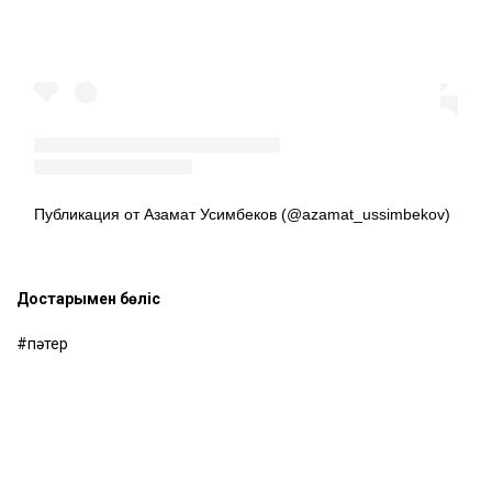
Публикация от Азамат Усимбеков (@azamat_ussimbekov)
Достарыңмен бөліс
пәтер