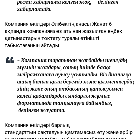
ресми хабарлама келген жоқ, – делінген
хабарламада.
Компания өкілдері Әлібектің анасы Жанат 6
ақпанда компанияға өз атынан жазылған еңбек
қатынастарын тоқтату туралы өтінішті
табыстағанын айтады.
- Компания тарапынан жағдайды шешудің
мүмкін жолдары, соның ішінде басқа
мейрамханаға ауысу ұсынылды. Біз диалогқа
ашық болып қала береміз және қызметкердің
өзінің және оның отбасының қатысуымен
келесі қадамдарды сындарлы жұмыс
форматында талқылауға дайынбыз, –
делінген жауапта.
Компания өкілдері барлық
стандарттың сақталуын қамтамасыз ету және әрбір