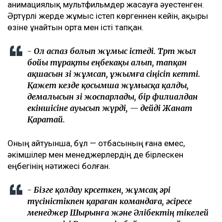
анимациялық мультфильмдер жасауға әуестенген.
Әртүрлі жерде жұмыс істеп көргеннен кейін, ақыры
өзіне ұнайтын орта мен істі тапқан.
- Ол аспаз болып жұмыс істеді. Төрт жыл
бойы тұрақты еңбекақы алып, тапқан
ақшасын өзі жұмсап, ұжымға сіңісіп кетті.
Қажет кезде қосымша жұмысқа қалды,
демалысын өзі жоспарлады, бір филиалдан
екіншісіне ауысып жүрді, — дейді Жанат
Қаратай.
Оның айтуынша, бұл — отбасының ғана емес,
әкімшілер мен менеджерлердің де бірлескен
еңбегінің нәтижесі болған.
- Бізге қолдау көрсеткен, жұмсақ әрі
түсіністікпен қараған командаға, әсіресе
менеджер Шырынға және Әлібектің тікелей