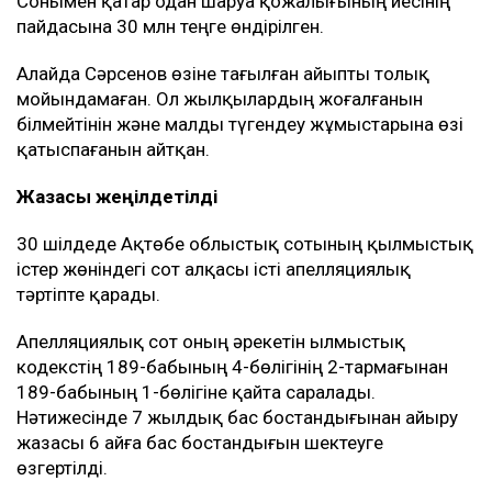
Сонымен қатар одан шаруа қожалығының иесінің
пайдасына 30 млн теңге өндірілген.
Алайда Сәрсенов өзіне тағылған айыпты толық
мойындамаған. Ол жылқылардың жоғалғанын
білмейтінін және малды түгендеу жұмыстарына өзі
қатыспағанын айтқан.
Жазасы жеңілдетілді
30 шілдеде Ақтөбе облыстық сотының қылмыстық
істер жөніндегі сот алқасы істі апелляциялық
тәртіпте қарады.
Апелляциялық сот оның әрекетін Қылмыстық
кодекстің 189-бабының 4-бөлігінің 2-тармағынан
189-бабының 1-бөлігіне қайта саралады.
Нәтижесінде 7 жылдық бас бостандығынан айыру
жазасы 6 айға бас бостандығын шектеуге
өзгертілді.