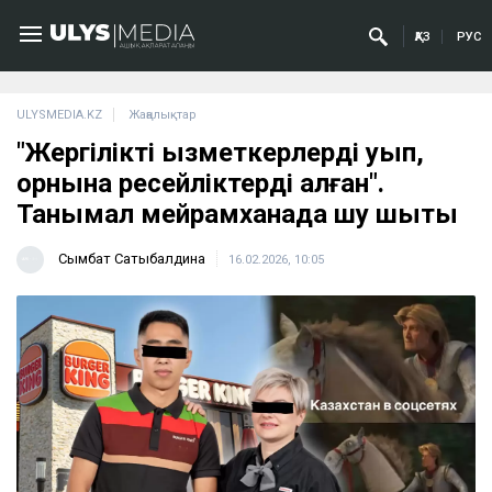
ҚАЗ
РУС
ULYSMEDIA.KZ
Жаңалықтар
"Жергілікті қызметкерлерді қуып,
орнына ресейліктерді алған".
Танымал мейрамханада шу шықты
Сымбат Сатыбалдина
16.02.2026, 10:05