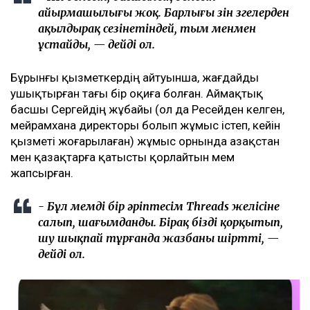
айырмашылығы жоқ. Барлығы өзін өзгелерден
ақылдырақ сезінетіндей, тым менмен
ұстайды, — дейді ол.
Бұрынғы қызметкердің айтуынша, жағдайды
ушықтырған тағы бір оқиға болған. Аймақтық
басшы Сергейдің жұбайы (ол да Ресейден келген,
мейрамхана директоры болып жұмыс істеп, кейін
қызметі жоғарылаған) жұмыс орнында Қазақстан
мен қазақтарға қатысты қорлайтын мем
жапсырған.
- Бұл мемді бір әріптесім Threads желісіне
салып, шағымданды. Бірақ бізді қорқытып,
шу шықпай тұрғанда жазбаны өшіртті, —
дейді ол.