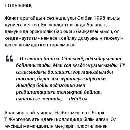
ТОЛЫҒЫРАҚ
Жанат Қаратайдың сөзінше, ұлы Әлібек 1998 жылы
дүниеге келген. Екі жасқа толғанда баланың
дамуында ерекшелік бар екені байқалғанымен, ол
кезде «аутизм» немесе «сөйлеу дамуының тежелуі»
деген ұғымдар кең таралмаған.
- Ол екінші балам. Сөйлемеді, адамдармен көп
байланыспады. Мен сол кезде жұмысымды, IT
саласындағы болашағы зор мансабымды
тастап, бәрін өзім зерттеуге кірістім.
Жылдар бойы педагогика мен
реабилитацияға толықтай бойлап,
нәтижеге жеттік, — дейді ол.
Анасының айтуынша, Әлібек мектепті бітіріп,
Т.Жүргенов атындағы колледжде білім алған. Ол
мүсінші мамандығын меңгеріп, пластилиннен