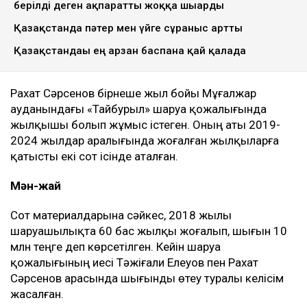
берілді деген ақпаратты жоққа шығарды
Қазақстанда пәтер мен үйге сұраныс артты
Қазақстандағы ең арзан баспана қай қалада
Рахат Сәрсенов бірнеше жыл бойы Мұғалжар
ауданындағы «Тайбурыл» шаруа қожалығында
жылқышы болып жұмыс істеген. Оның аты 2019-
2024 жылдар аралығында жоғалған жылқыларға
қатысты екі сот ісінде аталған.
Мән-жай
Сот материалдарына сәйкес, 2018 жылы
шаруашылықта 60 бас жылқы жоғалып, шығын 10
млн теңге деп көрсетілген. Кейін шаруа
қожалығының иесі Тәжіғали Елеуов пен Рахат
Сәрсенов арасында шығынды өтеу туралы келісім
жасалған.