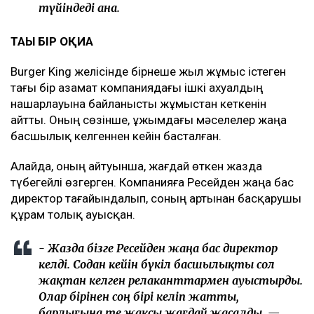
түйіндеді ана.
ТАҒЫ БІР ОҚИҒА
Burger King желісінде бірнеше жыл жұмыс істеген
тағы бір азамат компаниядағы ішкі ахуалдың
нашарлауына байланысты жұмыстан кеткенін
айтты. Оның сөзінше, ұжымдағы мәселелер жаңа
басшылық келгеннен кейін басталған.
Алайда, оның айтуынша, жағдай өткен жазда
түбегейлі өзгерген. Компанияға Ресейден жаңа бас
директор тағайындалып, соның артынан басқарушы
құрам толық ауысқан.
- Жазда бізге Ресейден жаңа бас директор
келді. Содан кейін бүкіл басшылықты сол
жақтан келген релаканттармен ауыстырды.
Олар бірінен соң бірі келіп жатты,
барлығына өте жақсы жағдай жасалды, —