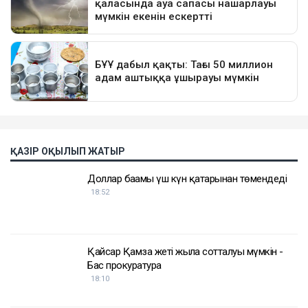
ҚАЗІР ОҚЫЛЫП ЖАТЫР
Доллар бағамы үш күн қатарынан төмендеді
18:52
Қайсар Қамза жеті жылға сотталуы мүмкін -
Бас прокуратура
18:10