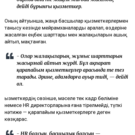
дейді бұрынғы қызметкер.
Оның айтуынша, жаңа басшылар қызметкерлермен
танысу кезінде мейрамханаларды аралап, өздеріне
жасалған еңбек шарттары мен жалақыларын ашық
айтып, мақтанған.
- Олар жалақыларын, жұмыс шарттарын
жасырмай айтып жүрді. Бұл ақпарат
қарапайым қызметкерлер арасында өте тез
тарады. Әрине, адамдарға ауыр тиді, — дейді
ол.
Қызметкердің сөзінше, мәселе тек кадр бөліміне
немесе HR директорларына ғана тірелмейді, түпкі
нәтиже — қарапайым қызметкерлерге деген
көзқарас.
- HR болсын, басшылық болсын —