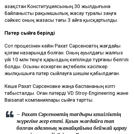
Қазақстан Конституциясының 30 жылдығына
байланысты рақымшылық жасау туралы заңға
сәйкес оның жазасы тағы 3 айға қысқартылды.
Пәтер сыйға берілді
Сот процесінен кейін Рахат Сәрсеновтің жағдайы
қоғам назарында болған. Оның ауылдағы жалғыз
үйі 10 млн теңге қарыздың кепілінде тұрғаны белгілі
болды. Осыны ескерген ақтөбелік кәсіпкер
жылқышыға пәтер сыйлауға шешім қабылдаған.
Кеше Рахат Сәрсеновке жаңа баспананың кілті
табысталды. Оған пәтерді VD Stroy-Engineering және
Baisanat компаниялары сыйға тартты.
– Рахат Сәрсеновтің тағдыры көпшіліктің
жүрегіне әсер етті. Қиын жағдайға тап
болған адамның жанайқайына бейжай қарау