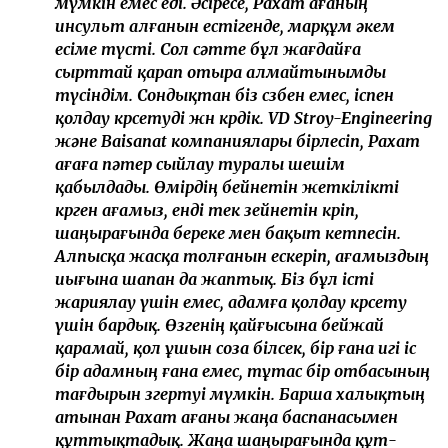
мүмкін емес еді. Әсіресе, Рахат ағаның
инсульт алғанын естігенде, марқұм әкем
есіме түсті. Сол сәтте бұл жағдайға
сырттай қарап отыра алмайтынымды
түсіндім. Сондықтан біз сөзбен емес, іспен
қолдау көрсетуді жөн көрдік. VD Stroy-Engineering
және Baisanat компаниялары бірлесіп, Рахат
ағаға пәтер сыйлау туралы шешім
қабылдады. Өмірдің бейнетін жеткілікті
көрген ағамыз, енді тек зейнетін көріп,
шаңырағында береке мен бақыт кетпесін.
Алпысқа жасқа толғанын ескеріп, ағамыздың
иығына шапан да жаптық. Біз бұл істі
жариялау үшін емес, адамға қолдау көрсету
үшін бардық. Өзгенің қайғысына бейжай
қарамай, қол ұшын соза білсек, бір ғана игі іс
бір адамның ғана емес, тұтас бір отбасының
тағдырын өзгертуі мүмкін. Барша халықтың
атынан Рахат ағаны жаңа баспанасымен
құттықтадық. Жаңа шаңырағында құт-