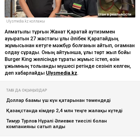
Ulysmedia.kz коллажы
Алматылық тұрғын Жанат Қаратай аутизммен
ауыратын 27 жастағы ұлы Әлібек Қаратайдың
жұмысынан кетуге мәжбүр болғанын айтып, қоғамнан
қолдау сұрады. Оның айтуынша, ұлы төрт жыл бойы
Burger King желісінде тұрақты жұмыс істеп, өзін
ұжымның толыққанды мүшесі ретінде сезініп келген,
деп хабарлайды
Ulysmedia.kz
.
ТАҒЫ ДА ОҚЫҢЫЗДАР
Доллар бағамы үш күн қатарынан төмендеді
Қазақстанда кімдер 2,4 млн теңге жалақы күтеді
Тимур Турлов Нұрәлі Әлиевке тиесілі болған
компанияны сатып алды