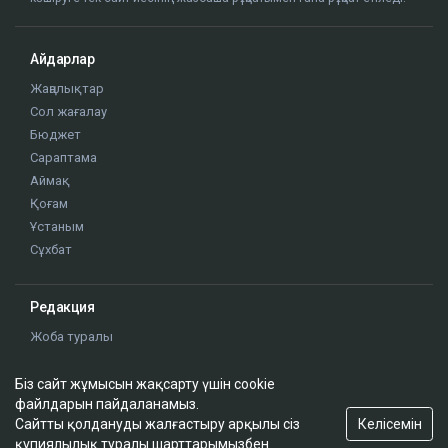
Айдарлар
Жаңалықтар
Сол жағалау
Бюджет
Сараптама
Аймақ
Қоғам
Ұстаным
Сұхбат
Редакция
Жоба туралы
Сайт ережелері
Сайттағы жарнама
Біз сайт жұмысын жақсарту үшін cookie
файлдарын пайдаланамыз.
Байланыс
Келісемін
Сайтты қолдануды жалғастыру арқылы сіз
Редакциялық саясат
құпиялылық туралы шарттарымызбен