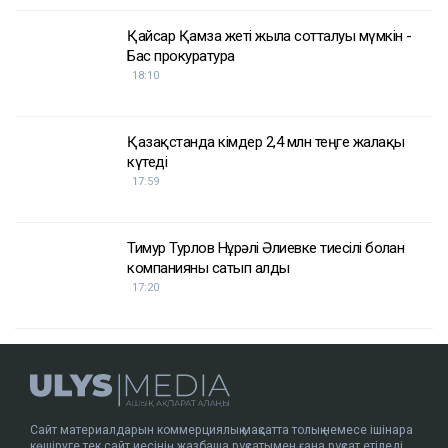
Қайсар Қамза жеті жылға сотталуы мүмкін -
Бас прокуратура
18:10
Қазақстанда кімдер 2,4 млн теңге жалақы
күтеді
17:59
Тимур Турлов Нұрәлі Әлиевке тиесілі болған
компанияны сатып алды
17:20
Сайт материалдарын коммерциялық мақсатта толық немесе ішінара
көшіруге тек сайт иесінің жазбаша рұқсатымен ғана рұқсат етіледі.