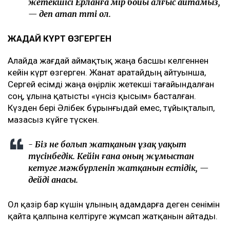
жетекшісі Ерланға өмір бойы алғыс айтамыз,
— деп атап өтті ол.
ЖАҒДАЙ КҮРТ ӨЗГЕРГЕН
Алайда жағдай аймақтық жаңа басшы келгеннен
кейін күрт өзгерген. Жанат Қаратайдың айтуынша,
Сергей есімді жаңа өңірлік жетекші тағайындалған
соң, ұлына қатысты «үнсіз қысым» басталған.
Күзден бері Әлібек бұрынғыдай емес, тұйықталып,
мазасыз күйге түскен.
- Біз не болып жатқанын ұзақ уақыт
түсінбедік. Кейін ғана оның жұмыстан
кетуге мәжбүрленіп жатқанын естідік, —
дейді анасы.
Ол қазір бар күшін ұлының адамдарға деген сенімін
қайта қалпына келтіруге жұмсап жатқанын айтады.