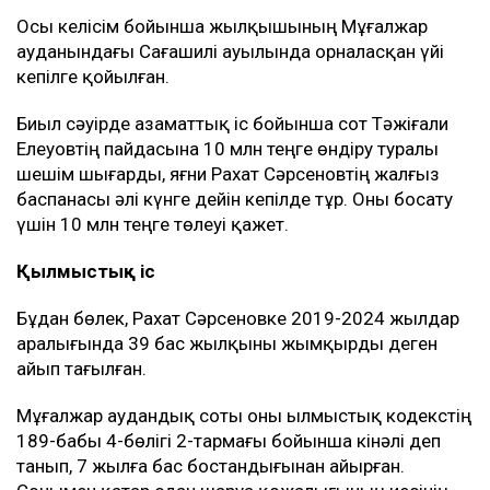
Осы келісім бойынша жылқышының Мұғалжар
ауданындағы Сағашилі ауылында орналасқан үйі
кепілге қойылған.
Биыл сәуірде азаматтық іс бойынша сот Тәжіғали
Елеуовтің пайдасына 10 млн теңге өндіру туралы
шешім шығарды, яғни Рахат Сәрсеновтің жалғыз
баспанасы әлі күнге дейін кепілде тұр. Оны босату
үшін 10 млн теңге төлеуі қажет.
Қылмыстық іс
Бұдан бөлек, Рахат Сәрсеновке 2019-2024 жылдар
аралығында 39 бас жылқыны жымқырды деген
айып тағылған.
Мұғалжар аудандық соты оны Қылмыстық кодекстің
189-бабы 4-бөлігі 2-тармағы бойынша кінәлі деп
танып, 7 жылға бас бостандығынан айырған.