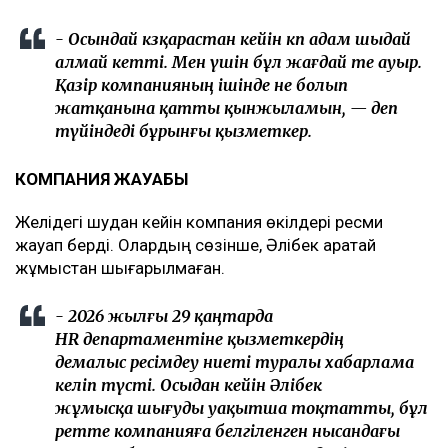
- Осындай көзқарастан кейін көп адам шыдай
алмай кетті. Мен үшін бұл жағдай өте ауыр.
Қазір компанияның ішінде не болып
жатқанына қатты қынжыламын, — деп
түйіндеді бұрынғы қызметкер.
КОМПАНИЯ ЖАУАБЫ
Желідегі шудан кейін компания өкілдері ресми
жауап берді. Олардың сөзінше, Әлібек Қаратай
жұмыстан шығарылмаған.
- 2026 жылғы 29 қаңтарда
HR департаментіне қызметкердің
демалыс ресімдеу ниеті туралы хабарлама
келіп түсті. Осыдан кейін Әлібек
жұмысқа шығуды уақытша тоқтатты, бұл
ретте компанияға белгіленген нысандағы