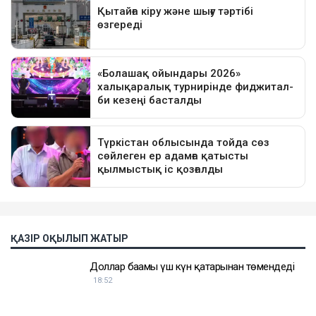
ҚАЗІР ОҚЫЛЫП ЖАТЫР
Доллар бағамы үш күн қатарынан төмендеді
18:52