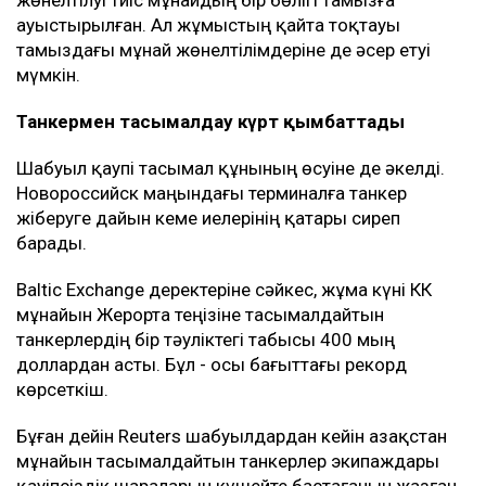
жөнелтілуі тиіс мұнайдың бір бөлігі тамызға
ауыстырылған. Ал жұмыстың қайта тоқтауы
тамыздағы мұнай жөнелтілімдеріне де әсер етуі
мүмкін.
Танкермен тасымалдау күрт қымбаттады
Шабуыл қаупі тасымал құнының өсуіне де әкелді.
Новороссийск маңындағы терминалға танкер
жіберуге дайын кеме иелерінің қатары сиреп
барады.
Baltic Exchange деректеріне сәйкес, жұма күні КҚК
мұнайын Жерорта теңізіне тасымалдайтын
танкерлердің бір тәуліктегі табысы 400 мың
доллардан асты. Бұл - осы бағыттағы рекорд
көрсеткіш.
Бұған дейін Reuters шабуылдардан кейін Қазақстан
мұнайын тасымалдайтын танкерлер экипаждары