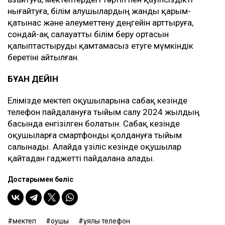
нығайтуға, білім алушылардың жанды қарым-
қатынас және әлеуметтену деңгейін арттыруға,
сондай-ақ салауатты білім беру ортасын
қалыптастыруды қамтамасыз етуге мүмкіндік
беретіні айтылған.
БҰҒАН ДЕЙІН
Елімізде мектеп оқушыларына сабақ кезінде
телефон пайдалануға тыйым салу 2024 жылдың
басында енгізілген болатын. Сабақ кезінде
оқушыларға смартфонды қолдануға тыйым
салынады. Алайда үзіліс кезінде оқушылар
қайтадан гаджетті пайдалана алады.
Достарыңмен бөліс
мектеп
оқушы
ұялы телефон