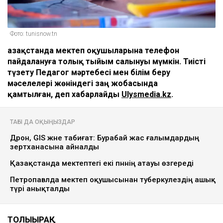
Фото: tunisnow.tn
Қазақстанда мектеп оқушыларына телефон
пайдалануға толық тыйым салынуы мүмкін. Тиісті
түзету Педагог мәртебесі мен білім беру
мәселелері жөніндегі заң жобасында
қамтылған, деп хабарлайды
Ulysmedia.kz
.
ТАҒЫ ДА ОҚЫҢЫЗДАР
Дрон, GIS және табиғат: Бурабай жас ғалымдардың
зертханасына айналды
Қазақстанда мектептегі екі пәннің атауы өзгереді
Петропавлда мектеп оқушысынан туберкулездің ашық
түрі анықталды
ТОЛЫҒЫРАҚ