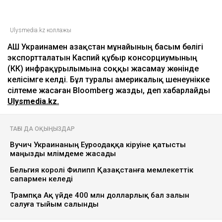
Ulysmedia.kz коллажы
АҚШ Украинамен Қазақстан мұнайының басым бөлігі
экспортталатын Каспий құбыр консорциумының
(КҚК) инфрақұрылымына соққы жасамау жөнінде
келісімге келді. Бұл туралы америкалық шенеунікке
сілтеме жасаған Bloomberg жазды, деп хабарлайды
Ulysmedia.kz.
ТАҒЫ ДА ОҚЫҢЫЗДАР
Вучич Украинаның Еуроодаққа кіруіне қатысты
маңызды мәлімдеме жасады
Бельгия королі Филипп Қазақстанға мемлекеттік
сапармен келеді
Трампқа Ақ үйде 400 млн долларлық бал залын
салуға тыйым салынды