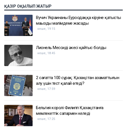
ҚАЗІР ОҚЫЛЫП ЖАТЫР
Вучич Украинаның Еуроодаққа кіруіне қатысты
маңызды мәлімдеме жасады
кеше, 19:15
Лионель Мессидің әкесі қайтыс болды
кеше, 18:45
2 сағатта 100 сұрақ: Қазақстан азаматтығын
алу үшін тест қалай өтеді?
кеше, 17:59
Бельгия королі Филипп Қазақстанға
мемлекеттік сапармен келеді
кеше, 17:25