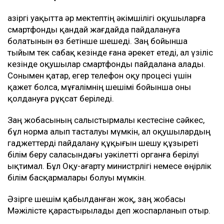
Қазіргі уақытта әр мектептің әкімшілігі оқушыларға
смартфонды қандай жағдайда пайдалануға
болатынын өз бетінше шешеді. Заң бойынша
тыйым тек сабақ кезінде ғана әрекет етеді, ал үзіліс
кезінде оқушылар смартфонды пайдалана алады.
Сонымен қатар, егер телефон оқу процесі үшін
қажет болса, мұғалімнің шешімі бойынша оны
қолдануға рұқсат беріледі.
Заң жобасының салыстырмалы кестесіне сәйкес,
бұл норма алып тасталуы мүмкін, ал оқушылардың
гаджеттерді пайдалану құқығын шешу құзыреті
білім беру саласындағы уәкілетті органға берілуі
ықтимал. Бұл Оқу-ағарту министрлігі немесе өңірлік
білім басқармалары болуы мүмкін.
Әзірге шешім қабылданған жоқ, заң жобасы
Мәжілісте қарастырылады деп жоспарланып отыр.