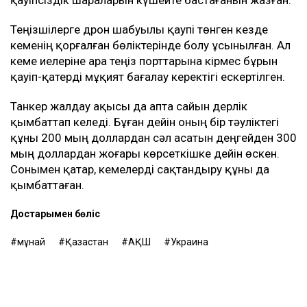
қауіпсіздік шараларын күшейте бастағанын жазған.
Теңізшілерге дрон шабуылы қаупі төнген кезде
кеменің қорғалған бөліктерінде болу ұсынылған. Ал
кеме иелеріне Қара теңіз порттарына кірмес бұрын
қауіп-қатерді мұқият бағалау керектігі ескертілген.
Танкер жалдау ақысы да апта сайын дерлік
қымбаттап келеді. Бұған дейін оның бір тәуліктегі
құны 200 мың доллардан сәл асатын деңгейден 300
мың доллардан жоғары көрсеткішке дейін өскен.
Сонымен қатар, кемелерді сақтандыру құны да
қымбаттаған.
Достарыңмен бөліс
мұнай
Қазақстан
АҚШ
Украина