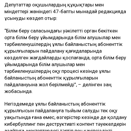
Депутаттар оқушылардың құқықтары мен
міндеттері жөніндегі 47‑бапты мынадай редакцияда
ұсынуды көздеп отыр:
“Білім беру саласындағы уәкілетті орган бекіткен
орта білім беру ұйымдарында білім алушылар мен
тәрбиеленушілердің ұялы байланыстың абоненттік
құрылғыларын пайдалану қағидаларында
көзделген жағдайларды қоспағанда, орта білім беру
ұйымдарында білім алушылар мен
тәрбиеленушілердің оқу процесі кезінде ұялы
байланыстың абоненттік құрылғыларын
пайдалануына жол берілмейді”, – делінген заң
жобасында.
Негіздемеде ұялы байланыстың абоненттік
құрылғысын пайдалануға тыйым салуды тек оқу
уақытында ғана емес, өзгерістер кезінде де қолдану
кибербуллинг пен деструктивті контент тәуекелдерін
азайтуға, мектептердегі тәртіп пен қауіпсіздікті