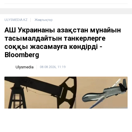
ULYSMEDIA.KZ
Жаңалықтар
АҚШ Украинаны Қазақстан мұнайын
тасымалдайтын танкерлерге
соққы жасамауға көндірді -
Bloomberg
Ulysmedia
08.08.2026, 11:19