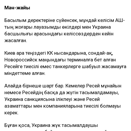
Мән-жайы
Басылым деректеріне сүйенсек, мұндай келісім АҚШ-
тың жоғары лауазымды өкілдері мен Украина
басшылығы арасындағы келіссөздерден кейін
жасалған.
Киев Қара теңіздегі КҚК нысандарына, сондай-ақ,
Новороссийск маңындағы терминалға бет алған
Ресейге тиесілі емес танкерлерге шабуыл жасамауға
міндеттеме алған.
Алайда бірнеше шарт бар. Кемелер Ресей мұнайын
немесе Ресейдің басқа да жүгін тасымалдамауы,
Украина санкциясына ілікпеуі және Ресей
азаматтары мен компанияларына тиесілі болмауы
керек.
Бұған қоса, Украина жүк тасымалдаушы