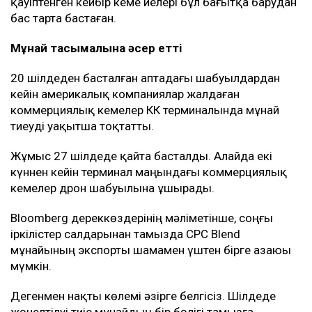
қауіптенген кейбір кеме иелері бұл бағытқа барудан
бас тарта бастаған.
Мұнай тасымалына әсер етті
20 шілдеден басталған аптадағы шабуылдардан
кейін америкалық компаниялар жалдаған
коммерциялық кемелер КҚК терминалында мұнай
тиеуді уақытша тоқтатты.
Жұмыс 27 шілдеде қайта басталды. Алайда екі
күннен кейін терминал маңындағы коммерциялық
кемелер дрон шабуылына ұшырады.
Bloomberg дереккөздерінің мәліметінше, соңғы
іркілістер салдарынан тамызда CPC Blend
мұнайының экспорты шамамен үштен бірге азаюы
мүмкін.
Дегенмен нақты көлемі әзірге белгісіз. Шілдеде