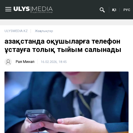
ҚАЗ
РУС
ULYSMEDIA.KZ
Жаңалықтар
Қазақстанда оқушыларға телефон
ұстауға толық тыйым салынады
Рая Минап
16.02.2026, 18:45