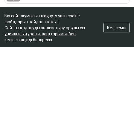
Біз сайт жұмысын жақсарту үшін cookie
файлдарын пайдаланамыз.
Келісемін
Сайтты қолдануды жалғастыру арқылы сіз
құпиялылық туралы шарттарымызбен
келісетініңізді білдіресіз.
ҚАЗІР ОҚЫЛЫП ЖАТЫР
Вучич Украинаның Еуроодаққа кіруіне қатысты
маңызды мәлімдеме жасады