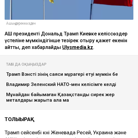
Ашық дереккөзден
АҚШ президенті Дональд Трамп Киевке келіссөздер
үстеліне мүмкіндігінше тезірек отыру қажет екенін
айтты, деп хабарлайды
Ulysmedia.kz
.
ТАҒЫ ДА ОҚЫҢЫЗДАР
Трамп Вэнсті өзінің саяси мұрагері етуі мүмкін бе
Владимир Зеленский НАТО-мен келісімге келді
Мұнайдан байымаған Қазақстанды сирек жер
металдары жарыта ала ма
ТОЛЫҒЫРАҚ
Трамп сейсенбі күні Женевада Ресей, Украина және