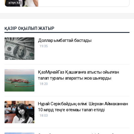
ҚАЗІР ОҚЫЛЫП ЖАТЫР
Доллар қымбаттай бастады
19:35
ҚазМұнайГаз Қашағанға қатысты қойылған
талап туралы ақпаратты жоққа шығарды
18:20
Нұрай Серікбайдың өлімі: Шерхан Аймаханнан
10 млрд теңге өтемақы талап етілді
18:03