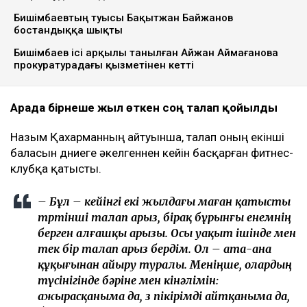
Бишімбаевтың туысы Бақытжан Байжанов
бостандыққа шықты
Бишімбаев ісі арқылы танылған Айжан Аймағанова
прокуратурадағы қызметінен кетті
Арада бірнеше жыл өткен соң талап қойылды
Назым Қахарманның айтуынша, талап оның екінші
баласын дүниеге әкелгеннен кейін басқарған фитнес-
клубқа қатысты.
– Бұл – кейінгі екі жылдағы маған қатысты
төртінші талап арыз, бірақ бұрынғы енемнің
берген алғашқы арызы. Осы уақыт ішінде мен
тек бір талап арыз бердім. Ол – ата-ана
құқығынан айыру туралы. Меніңше, олардың
түсінігінде бәріне мен кінәлімін:
ажырасқаныма да, өз пікірімді айтқаныма да,