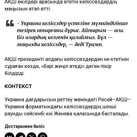
АҚШ өкілдері арасында өтетін келіссөздердің
маңызын атап өтті.
- Украина келіссөздер үстеліне мүмкіндігінше
тезірек отырғаны дұрыс. Айтарым — осы.
Біз олардың келгенін қалаймыз. Бұл —
маңызды келіссөздер, — деді Трамп.
АҚШ президенті алдағы келіссөздерден не күтетінін
сұраған кезде, «бәрі жеңіл өтеді» деген пікір
білдірді.
КОНТЕКСТ
Украина дағдарысын реттеу жөніндегі Ресей–АҚШ–
Украина форматындағы келіссөздердің үшінші
раунды сейсенбі күні Женева қаласында басталады.
Достарыңмен бөліс