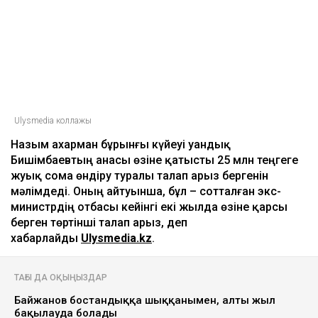
Ulysmedia коллажы
Назым Қахарман бұрынғы күйеуі Қуандық
Бишімбаевтың анасы өзіне қатысты 25 млн теңгеге
жуық сома өндіру туралы талап арыз бергенін
мәлімдеді. Оның айтуынша, бұл – сотталған экс-
министрдің отбасы кейінгі екі жылда өзіне қарсы
берген төртінші талап арыз, деп
хабарлайды
Ulysmedia.kz
.
ТАҒЫ ДА ОҚЫҢЫЗДАР
Байжанов бостандыққа шыққанымен, алты жыл
бақылауда болады