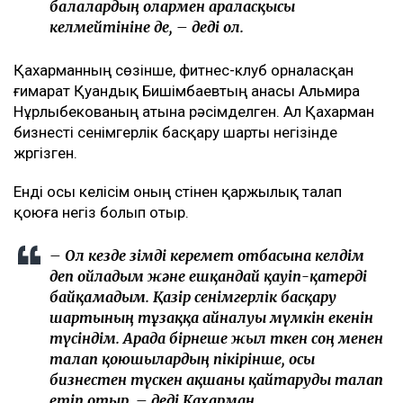
балалардың олармен араласқысы
келмейтініне де, – деді ол.
Қахарманның сөзінше, фитнес-клуб орналасқан
ғимарат Қуандық Бишімбаевтың анасы Альмира
Нұрлыбекованың атына рәсімделген. Ал Қахарман
бизнесті сенімгерлік басқару шарты негізінде
жүргізген.
Енді осы келісім оның үстінен қаржылық талап
қоюға негіз болып отыр.
– Ол кезде өзімді керемет отбасына келдім
деп ойладым және ешқандай қауіп-қатерді
байқамадым. Қазір сенімгерлік басқару
шартының тұзаққа айналуы мүмкін екенін
түсіндім. Арада бірнеше жыл өткен соң менен
талап қоюшылардың пікірінше, осы
бизнестен түскен ақшаны қайтаруды талап
етіп отыр, – деді Қахарман.