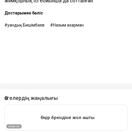
жемқорлық ісі бойынша да сотталған.
Достарыңмен бөліс
Қуандық Бишімбаев
Назым Қахарман