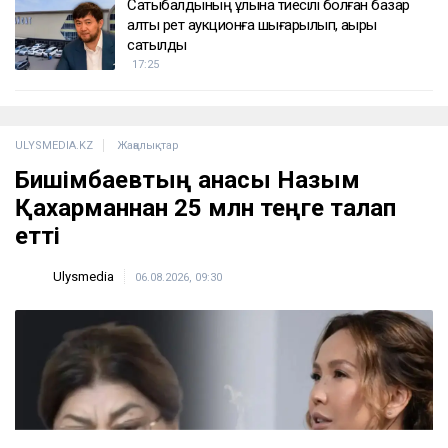
Сатыбалдының ұлына тиесілі болған базар
алты рет аукционға шығарылып, ақыры
сатылды
17:25
ULYSMEDIA.KZ
Жаңалықтар
Бишімбаевтың анасы Назым
Қахарманнан 25 млн теңге талап
етті
Ulysmedia
06.08.2026, 09:30