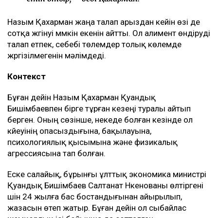
Назым Қахарман жаңа талап арыздан кейін өзі де
сотқа жүгінуі мүмкін екенін айтты. Ол алимент өндіруді
талап етпек, себебі төлемдер толық көлемде
жүргізілмегенін мәлімдеді.
Контекст
Бұған дейін Назым Қахарман Қуандық
Бишімбаевпен бірге тұрған кезеңі туралы айтып
берген. Оның сөзінше, некеде болған кезінде ол
күйеуінің опасыздығына, бақылауына,
психологиялық қысымына және физикалық
агрессиясына тап болған.
Еске салайық, бұрынғы ұлттық экономика министрі
Қуандық Бишімбаев Салтанат Нүкенованы өлтіргені
үшін 24 жылға бас бостандығынан айырылып,
жазасын өтеп жатыр. Бұған дейін ол сыбайлас