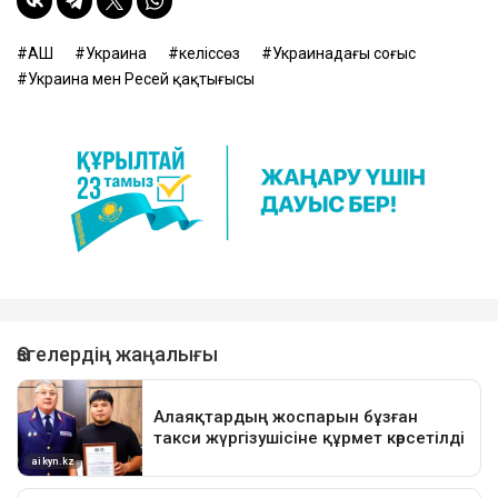
АҚШ
Украина
келіссөз
Украинадағы соғыс
Украина мен Ресей қақтығысы