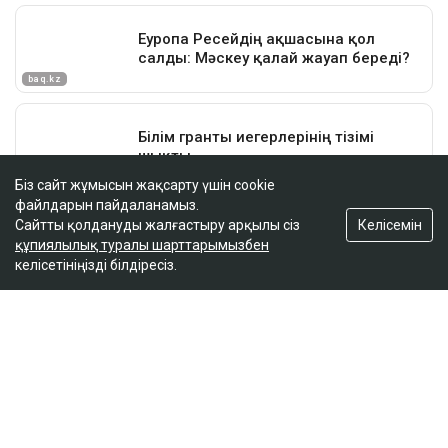
Біз сайт жұмысын жақсарту үшін cookie
файлдарын пайдаланамыз.
Келісемін
Сайтты қолдануды жалғастыру арқылы сіз
құпиялылық туралы шарттарымызбен
келісетініңізді білдіресіз.