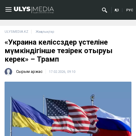
ҚАЗ
РУС
ULYSMEDIA.KZ
Жаңалықтар
«Украина келіссөздер үстеліне
мүмкіндігінше тезірек отыруы
керек» – Трамп
Сырым Қаржас
17.02.2026, 09:10