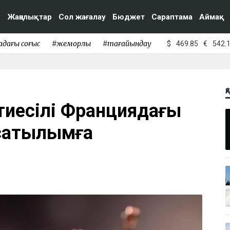
Жаңалықтар
Сол жағалау
Бюджет
Сараптама
Аймақ
адағы соғыс
#жемқорлық
#тағайындау
$
469.85
€
542.
Қ
тиесілі Франциядағы
 сатылымға