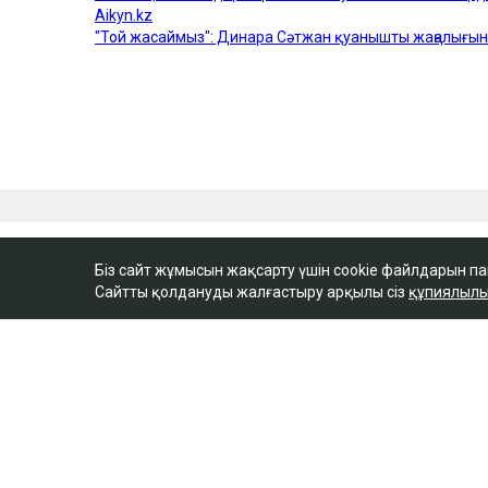
Біз сайт жұмысын жақсарту үшін cookie файлдарын п
Сайтты қолдануды жалғастыру арқылы сіз
құпиялылы
ULYSMEDIA.KZ
Жаңалықтар
100 жылқы дауына 
ақтөбелік жылқышығ
сыйлады