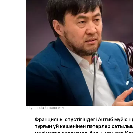
Ulysmedia.kz коллажы
Францияның оңтүстігіндегі Антиб мүйісі
тұрғын үй кешенінен пәтерлер сатылы
мәліметке қарағанда, бұл нысандар Қаз