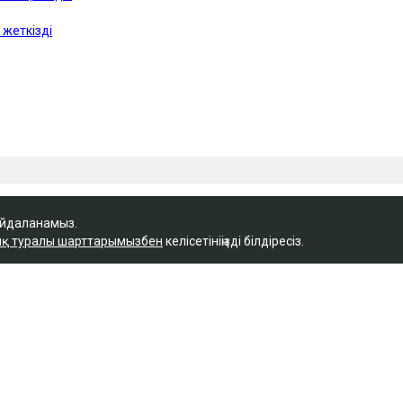
айдаланамыз.
қ туралы шарттарымызбен
келісетініңізді білдіресіз.
Қ
байланысты сотталған
а кәсіпкер пәтер