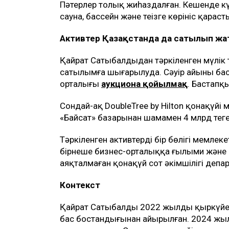
Пәтерлер толық жиһаздалған. Кешенде күз
сауна, бассейн және теңізге көрініс қарас
Активтер Қазақстанда да сатылып ж
Қайрат Сатыбалдыдан тәркіленген мүлік 
сатылымға шығарылуда. Сәуір айының бас
орталығы
аукционға қойылмақ
. Бастапқ
Сондай-ақ DoubleTree by Hilton қонақүйі 
«Байсат» базарынан шамамен 4 млрд теңге
Тәркіленген активтердің бір бөлігі мемле
бірнеше бизнес-орталыққа ғылыми және 
аяқталмаған қонақүй сот әкімшілігі депар
Контекст
Қайрат Сатыбалды 2022 жылдың қыркүйег
бас бостандығынан айырылған. 2024 жы