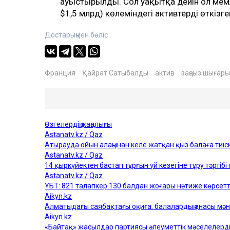
ауыстырылды. Сол уақытқа дейін ол мем
$1,5 млрд) көлеміндегі активтерді өткізге
Достарыңмен бөліс
Франция
Қайрат Сатыбалды
актив
заңсыз шығары