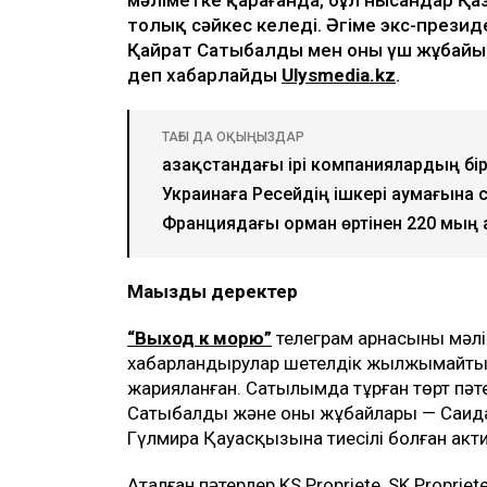
толық сәйкес келеді. Әңгіме экс-презид
Қайрат Сатыбалды мен оның үш жұбайын
деп хабарлайды
Ulysmedia.kz
.
ТАҒЫ ДА ОҚЫҢЫЗДАР
Қазақстандағы ірі компаниялардың бір
Украинаға Ресейдің ішкері аумағына 
Франциядағы орман өртінен 220 мың а
Маңызды деректер
“Выход к морю”
телеграм арнасының мәлі
хабарландырулар шетелдік жылжымайтын мү
жарияланған. Сатылымда тұрған төрт пәт
Сатыбалды және оның жұбайлары — Саид
Гүлмира Қауасқызына тиесілі болған акти
Аталған пәтерлер KS Propriete, SK Propriet