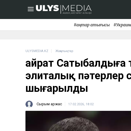
#қаңтар қақтығысы
#Украин
ULYSMEDIA.KZ
Жаңалықтар
Қайрат Сатыбалдыға 
элиталық пәтерлер
шығарылды
Сырым Қаржас
17.02.2026, 18:02