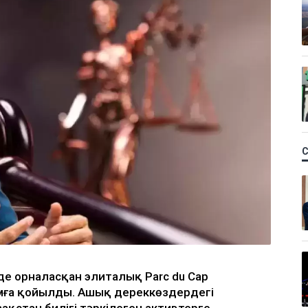
нде орналасқан элиталық Parc du Cap
мға қойылды. Ашық дереккөздердегі
ақстан билігі тәркілеген активтерге