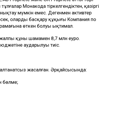
 тұлғалар Монакода тіркелгендіктен, қазіргі
нықтау мүмкін емес. Дегенмен активтер
рсек, оларды басқару құқығы Компания по
рамағына өткен болуы ықтимал.
жалпы құны шамамен 8,7 млн еуро.
юджетіне аударылуы тиіс.
-салтанатсыз жасалған. Әрқайсысында:
н бөлме;