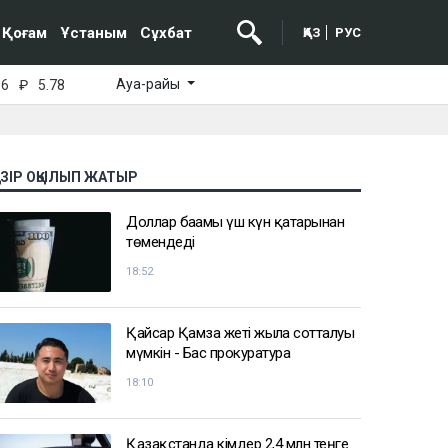
Қоғам
Ұстаным
Сұхбат
ҚАЗ
РУС
Ауа-райы
16
₽
5.78
АЗІР ОҚЫЛЫП ЖАТЫР
Доллар бағамы үш күн қатарынан
төмендеді
18:52
Қайсар Қамза жеті жылға сотталуы
мүмкін - Бас прокуратура
18:10
Қазақстанда кімдер 2,4 млн теңге