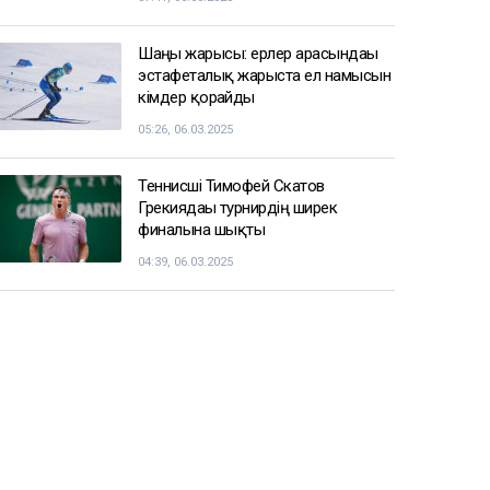
Шаңғы жарысы: ерлер арасындағы
эстафеталық жарыста ел намысын
кімдер қорғайды
05:26, 06.03.2025
Теннисші Тимофей Скатов
Грекиядағы турнирдің ширек
финалына шықты
04:39, 06.03.2025