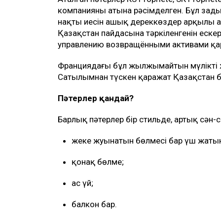
компанияның атына рәсімделген. Бұл заңды
нақты иесін ашық дереккөздер арқылы а
Қазақстан пайдасына тәркіленгенін еске
управлению возвращёнными активами қа
Франциядағы бұл жылжымайтын мүліктің 
Сатылымнан түскен қаражат Қазақстан б
Пәтерлер қандай?
Барлық пәтерлер бір стильде, артық сән
жеке жуынатын бөлмесі бар үш жаты
қонақ бөлме;
ас үй;
балкон бар.