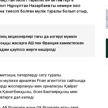
ент Нұрсұлтан Назарбаевтың немере інісі
а тиесілі болған мүлік туралы болып отыр,
інің акционерлері тағы да өзгеруі мүмкін
соққы жасауға АҚШ пен Франция көмектескен
дам қауіпсіз жерге көшірілді
метінше, пәтерлерді сату туралы
лікке арналған Prian агенттігінің сайтында
ердің жоспарлануы мен орналасуы Қайрат
а Қанатбекқызы, Әсел Бахтиярқызы мен
втерге дәл келеді.
e, AB Propriete және GK Propriete атты төрт