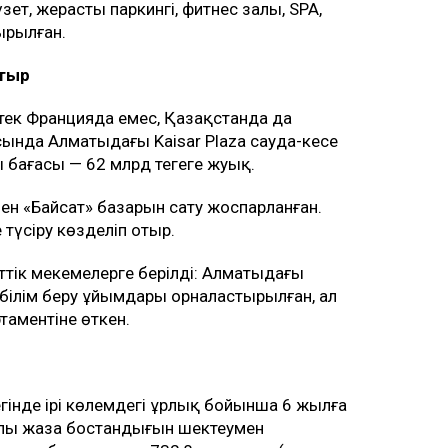
ет, жерасты паркингі, фитнес залы, SPA,
тырылған.
атыр
тек Францияда емес, Қазақстанда да
ында Алматыдағы Kaisar Plaza сауда-кеңсе
ы бағасы — 62 млрд теңгеге жуық.
мен «Байсат» базарын сату жоспарланған.
 түсіру көзделіп отыр.
кеттік мекемелерге берілді: Алматыдағы
білім беру ұйымдары орналастырылған, ал
таментіне өткен.
інде ірі көлемдегі ұрлық бойынша 6 жылға
лы жаза бостандығын шектеумен