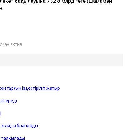
лекет бақылауына 732,8 млрд теңге (шамамен
н.
лған актив