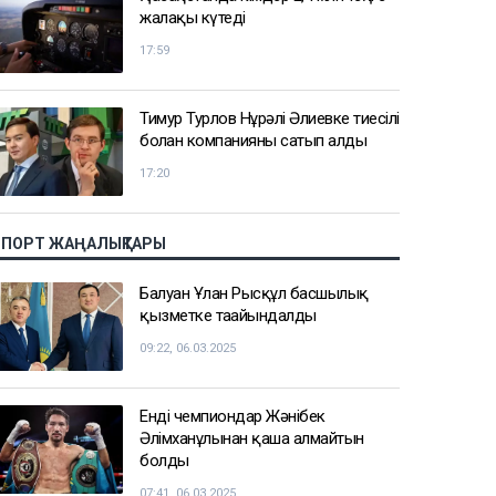
жалақы күтеді
17:59
Тимур Турлов Нұрәлі Әлиевке тиесілі
болған компанияны сатып алды
17:20
СПОРТ ЖАҢАЛЫҚТАРЫ
Балуан Ұлан Рысқұл басшылық
қызметке тағайындалды
09:22, 06.03.2025
Енді чемпиондар Жәнібек
Әлімханұлынан қаша алмайтын
болды
07:41, 06.03.2025