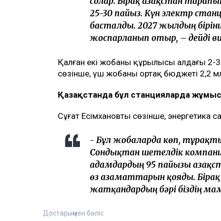
солар. Бірақ Қазақстан тарапы
25-30 пайыз. Күн электр ста
басталды. 2027 жылдың бірін
жоспарланып отыр, – дейді в
Қалған екі жобаның құрылысы алдағы 2-3 
сөзінше, үш жобаның ортақ бюджеті 2,2 
Қазақстанда бұл станцияларда жұмыс 
Сұңғат Есімхановтың сөзінше, энергетик
- Бұл жобаларда көп, тұрақт
Сондықтан шетелдік компан
адамдардың 95 пайызы Қазақ
өз азаматтарын қояды. Бірақ
жатқандардың бәрі біздің мам
Достарыңмен бөліс