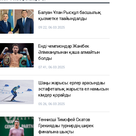
Балуан Ұлан Рысқұл басшылық
қызметке тағайындалды
09:22, 06.03.2025
Енді чемпиондар Жәнібек
Әлімханұлынан қаша алмайтын
болды
07:41, 06.03.2025
Шаңғы жарысы: ерлер арасындағы
эстафеталық жарыста ел намысын
кімдер қорғайды
05:26, 06.03.2025
Теннисші Тимофей Скатов
Грекиядағы турнирдің ширек
финалына шықты