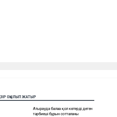
АЗІР ОҚЫЛЫП ЖАТЫР
Атырауда балаға қол көтерді деген
тәрбиеші бұрын сотталғаны