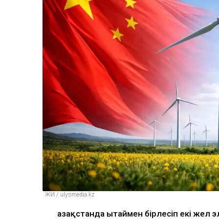
ЖИ / ulysmedia.kz
Қазақстанда Қытаймен бірлесіп екі жел