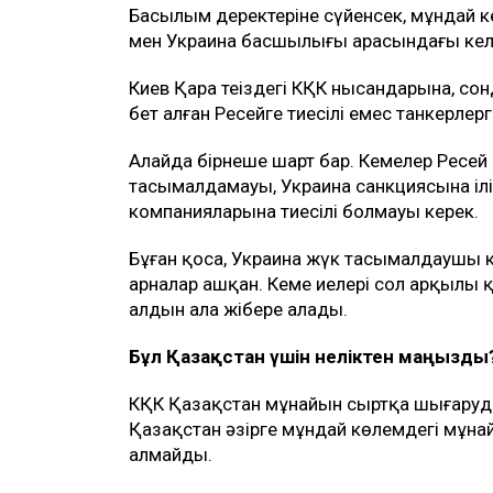
Басылым деректеріне сүйенсек, мұндай к
мен Украина басшылығы арасындағы келі
Киев Қара теңіздегі КҚК нысандарына, со
бет алған Ресейге тиесілі емес танкерле
Алайда бірнеше шарт бар. Кемелер Ресей 
тасымалдамауы, Украина санкциясына ілі
компанияларына тиесілі болмауы керек.
Бұған қоса, Украина жүк тасымалдаушы 
арналар ашқан. Кеме иелері сол арқылы қа
алдын ала жібере алады.
Бұл Қазақстан үшін неліктен маңызды
КҚК Қазақстан мұнайын сыртқа шығарудың
Қазақстан әзірге мұндай көлемдегі мұн
алмайды.