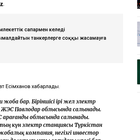
kz
.
емлекеттік сапармен келеді
сымалдайтын танкерлерге соққы жасамауға
ғат Есімханов хабарлады.
 жоба бар. Біріншісі ірі жел электр
 ЖЭС Павлодар облысында салынады.
 Қарағанды облысында салынады.
тың күн электр станциясы Түркістан
жобалық компания, негізгі инвестор