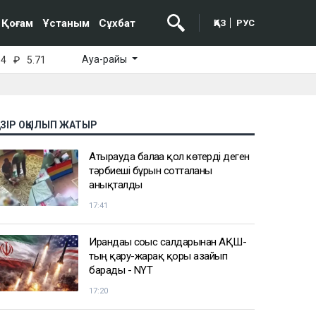
Қоғам
Ұстаным
Сұхбат
ҚАЗ
РУС
Ауа-райы
64
₽
5.71
АЗІР ОҚЫЛЫП ЖАТЫР
Атырауда балаға қол көтерді деген
тәрбиеші бұрын сотталғаны
анықталды
17:41
Ирандағы соғыс салдарынан АҚШ-
тың қару-жарақ қоры азайып
барады - NYT
17:20