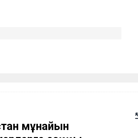
Қ
стан мұнайын