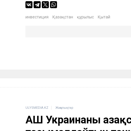
инвестиция
Қазақстан
құрылыс
Қытай
ULYSMEDIA.KZ
Жаңалықтар
АҚШ Украинаны Қазақ