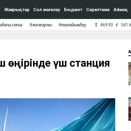
Жаңалықтар
Сол жағалау
Бюджет
Сараптама
Аймақ
адағы соғыс
#жемқорлық
#тағайындау
$
469.93
€
541.
Қ
ш өңірінде үш станция