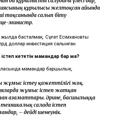
нан да құрылысты салудағы үлесі бар,
нциясының құрылысы желтоқсан айында
ші тоқсанында салып біту
ице-министр.
жылда басталмақ. Сұңғат Есімхановтың
млрд доллар инвестиция салынған.
істеп кететін мамандар бар ма?
а саласында мамандар баршылық.
ы жұмыс істеу қажеттілігі жоқ.
ияларда жұмыс істеп жатқан
стан азаматтары. Әрине, басшылыққа
 техникалық салада істеп
андар, – дейді шенеунік.