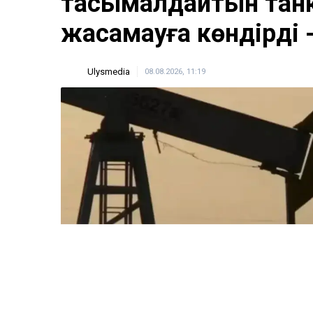
тасымалдайтын тан
жасамауға көндірді 
Ulysmedia
08.08.2026, 11:19