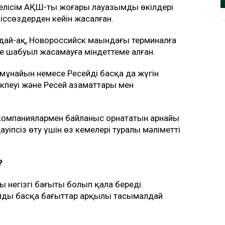
елісім АҚШ-тың жоғары лауазымды өкілдері
ссөздерден кейін жасалған.
ндай-ақ, Новороссийск маңындағы терминалға
рге шабуыл жасамауға міндеттеме алған.
мұнайын немесе Ресейдің басқа да жүгін
кпеуі және Ресей азаматтары мен
компаниялармен байланыс орнататын арнайы
уіпсіз өту үшін өз кемелері туралы мәліметті
?
 негізгі бағыты болып қала береді.
айды басқа бағыттар арқылы тасымалдай