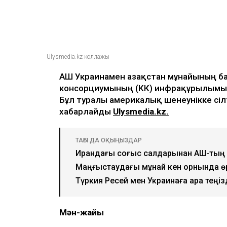
Ulysmedia.kz коллажы
АҚШ Украинамен Қазақстан мұнайының б
консорциумының (КҚК) инфрақұрылымын
Бұл туралы америкалық шенеунікке сіл
хабарлайды
Ulysmedia.kz.
ТАҒЫ ДА ОҚЫҢЫЗДАР
Ирандағы соғыс салдарынан АҚШ-тың
Маңғыстаудағы мұнай кен орнында өр
Түркия Ресей мен Украинаға Қара те
Мән-жайы