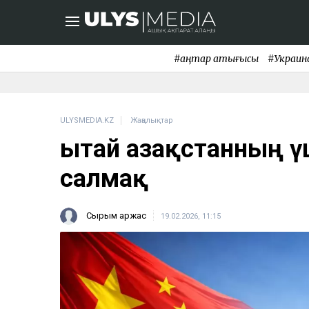
#қаңтар қақтығысы
#Украин
ULYSMEDIA.KZ
Жаңалықтар
Қытай Қазақстанның ү
салмақ
Сырым Қаржас
19.02.2026, 11:15