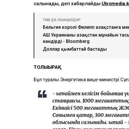
салынады, деп хабарлайды
Ulysmedia.
ТАҒЫ ДА ОҚЫҢЫЗДАР
Бельгия королі Филипп Қазақстанға м
АҚШ Украинаны Қазақстан мұнайын та
көндірді - Bloomberg
Доллар қымбаттай бастады
ТОЛЫҒЫРАҚ
Бұл туралы Энергетика вице-министрі Сұң
- Қытаймен келісім бойынша үш
станциясы. 1000 мегаваттық
Екіншісі 500 мегаваттық ЖЭС
Сонымен қатар, 300 мегават
облысында салынады. Қытай - 