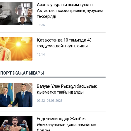
Азаптау туралы шағым түскен:
Ақтастағы психиатриялық аурухана
тексерілді
16:35
Қазақстанда 10 тамызда 43
градусқа дейін күн ысиды
16:14
СПОРТ ЖАҢАЛЫҚТАРЫ
Балуан Ұлан Рысқұл басшылық
қызметке тағайындалды
09:22, 06.03.2025
Енді чемпиондар Жәнібек
Әлімханұлынан қаша алмайтын
болды