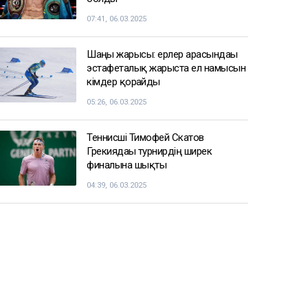
07:41, 06.03.2025
Шаңғы жарысы: ерлер арасындағы
эстафеталық жарыста ел намысын
кімдер қорғайды
05:26, 06.03.2025
Теннисші Тимофей Скатов
Грекиядағы турнирдің ширек
финалына шықты
04:39, 06.03.2025