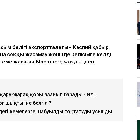
асым бөлігі экспортталатын Каспий құбыр
а соққы жасамау жөнінде келісімге келді.
теме жасаған Bloomberg жазды, деп
 қару-жарақ қоры азайып барады - NYT
т шықты: не белгілі?
ңіздегі кемелерге шабуылды тоқтатуды ұсынды