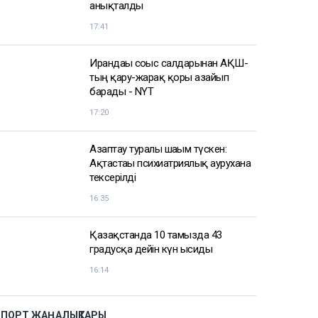
анықталды
17:41
Ирандағы соғыс салдарынан АҚШ-
тың қару-жарақ қоры азайып
барады - NYT
17:20
Азаптау туралы шағым түскен:
Ақтастағы психиатриялық аурухана
тексерілді
16:35
Қазақстанда 10 тамызда 43
градусқа дейін күн ысиды
16:14
СПОРТ ЖАҢАЛЫҚТАРЫ