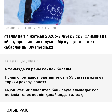
Қазақстан ұлттық олимпиада комитеті
Италияда өтіп жатқан 2026 жылғы қысқы Олимпиада
ойындарының аяқталуына бір күн қалды, деп
хабарлайды
Ulysmedia.kz
.
ТАҒЫ ДА ОҚЫҢЫЗДАР
6 тамызда күн райы қандай болады
Поляк спортшысы Балтық теңізін 55 сағатта жүзіп өтіп,
тарихи рекорд орнатты
МӘМС-тегі миллиардтар бақылауға алынады: қор
негізсіз төлемдердің қалай алдын алмақ
ТОЛЫҒЫРАҚ