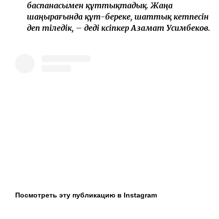
баспанасымен құттықтадық. Жаңа
шаңырағында құт-береке, шаттық кетпесін
деп тіледік, – деді кәсіпкер Азамат Усимбеков.
Посмотреть эту публикацию в Instagram