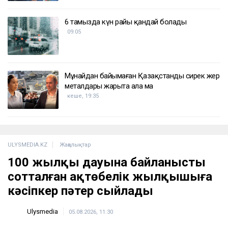
6 тамызда күн райы қандай болады
09:05
Мұнайдан байымаған Қазақстанды сирек жер
металдары жарыта ала ма
кеше, 19:35
ULYSMEDIA.KZ
Жаңалықтар
100 жылқы дауына байланысты
сотталған ақтөбелік жылқышыға
кәсіпкер пәтер сыйлады
Ulysmedia
05.08.2026, 11:30