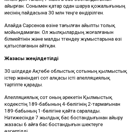
айырған. Сонымен қатар одан шаруа қожалығының
иесінің пайдасына 30 млн теңге өндірілген.
Алайда Сәрсенов өзіне тағылған айыпты толық
мойындамаған. Ол жылқылардың жоғалғанын
білмейтінін және малды түгендеу жұмыстарына өзі
қатыспағанын айтқан.
Жазасы жеңілдетілді
30 шілдеде Ақтөбе облыстық сотының қылмыстық
істер жөніндегі сот алқасы істі апелляциялық
тәртіпте қарады.
Апелляциялық сот оның әрекетін Қылмыстық
кодекстің 189-бабының 4-бөлігінің 2-тармағынан
189-бабының 1-бөлігіне қайта саралады.
Нәтижесінде 7 жылдық бас бостандығынан айыру
жазасы 6 айға бас бостандығын шектеуге
өзгертілді.