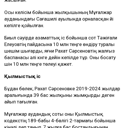
жасалған.
Осы келісім бойынша жылқышының Мұғалжар
ауданындағы Сағашилі ауылында орналасқан үйі
кепілге қойылған.
Биыл сәуірде азаматтық іс бойынша сот Тәжіғали
Елеуовтің пайдасына 10 млн теңге өндіру туралы
шешім шығарды, яғни Рахат Сәрсеновтің жалғыз
баспанасы әлі күнге дейін кепілде тұр. Оны босату
үшін 10 млн теңге төлеуі қажет.
Қылмыстық іс
Бұдан бөлек, Рахат Сәрсеновке 2019-2024 жылдар
аралығында 39 бас жылқыны жымқырды деген
айып тағылған.
Мұғалжар аудандық соты оны Қылмыстық
кодекстің 189-бабы 4-бөлігі 2-тармағы бойынша
кінәлі деп танып, 7 жылға бас бостандығынан