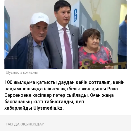
Ulysmedia коллажы
100 жылқыға қатысты даудан кейін сотталып, кейін
рақымшылыққа іліккен ақтөбелік жылқышы Рахат
Сәрсеновке кәсіпкер пәтер сыйлады. Оған жаңа
баспананың кілті табысталды, деп
хабарлайды
Ulysmedia.kz
.
ТАҒЫ ДА ОҚЫҢЫЗДАР