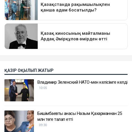
ҚАЗІР ОҚЫЛЫП ЖАТЫР
Владимир Зеленский НАТО-мен келісімге келді
10:05
Бишімбаевтың анасы Назым Қахарманнан 25
млн теңге талап етті
09:30