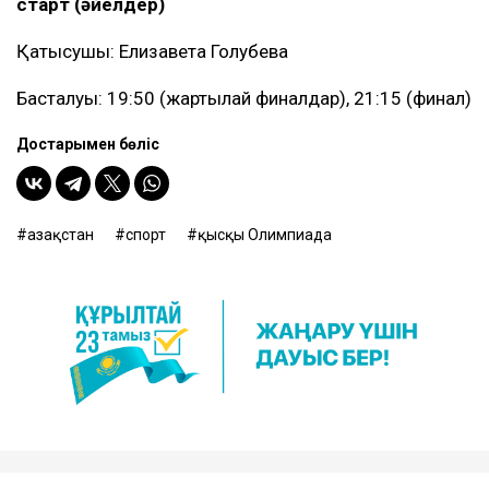
старт (әйелдер)
Қатысушы: Елизавета Голубева
Басталуы: 19:50 (жартылай финалдар), 21:15 (финал)
Достарыңмен бөліс
Қазақстан
спорт
қысқы Олимпиада