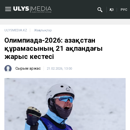
ҚАЗ
РУС
ULYSMEDIA.KZ
Жаңалықтар
Олимпиада-2026: Қазақстан
құрамасының 21 ақпандағы
жарыс кестесі
Сырым Қаржас
21.02.2026, 13:00