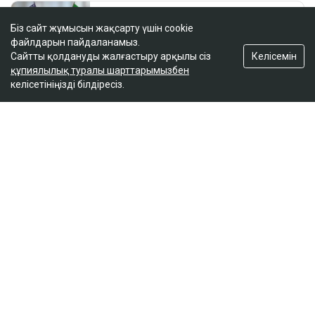
Біз сайт жұмысын жақсарту үшін cookie
файлдарын пайдаланамыз.
Келісемін
Сайтты қолдануды жалғастыру арқылы сіз
құпиялылық туралы шарттарымызбен
келісетініңізді білдіресіз.
ҚАЗІР ОҚЫЛЫП ЖАТЫР
Владимир Зеленский НАТО-мен келісімге келді
10:05