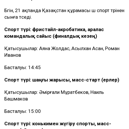
Бүгін, 21 ақпанда Қазақстан құрамасы үш спорт түрінен
сынға түседі.
Спорт түрі: фристайл-акробатика, аралас
командалық сайыс (финалдық кезең)
Қатысушылар: Аяна Жолдас, Асылхан Асан, Роман
Иванов
Басталуы: 14:45
Спорт түрі: шаңғы жарысы, масс-старт (ерлер)
Қатысушылар: Әмірғали Мұратбеков, Наиль
Башмаков
Басталуы: 15:00
Спорт түрі: конькимен жүгіру спорты, масс-