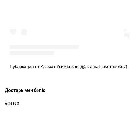
Публикация от Азамат Усимбеков (@azamat_ussimbekov)
Достарыңмен бөліс
пәтер