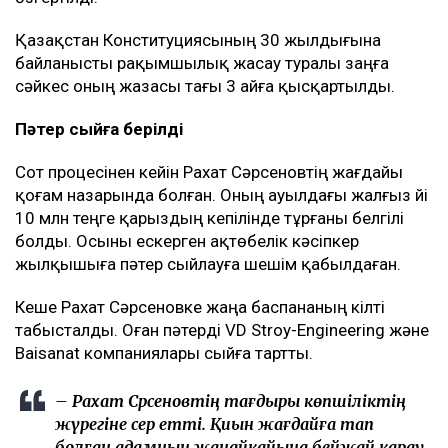
Қазақстан Конституциясының 30 жылдығына
байланысты рақымшылық жасау туралы заңға
сәйкес оның жазасы тағы 3 айға қысқартылды.
Пәтер сыйға берілді
Сот процесінен кейін Рахат Сәрсеновтің жағдайы
қоғам назарында болған. Оның ауылдағы жалғыз үйі
10 млн теңге қарыздың кепілінде тұрғаны белгілі
болды. Осыны ескерген ақтөбелік кәсіпкер
жылқышыға пәтер сыйлауға шешім қабылдаған.
Кеше Рахат Сәрсеновке жаңа баспананың кілті
табысталды. Оған пәтерді VD Stroy-Engineering және
Baisanat компаниялары сыйға тартты.
– Рахат Сәрсеновтің тағдыры көпшіліктің
жүрегіне әсер етті. Қиын жағдайға тап
болған адамның жанайқайына бейжай қарау