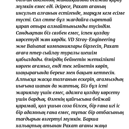
мүмкін емес еді. Әсіресе, Рахат ағаның
инсульт алғанын естігенде, марқұм әкем есіме
түсті. Сол сәтте бұл жағдайға сырттай
қарап отыра алмайтынымды түсіндім.
Сондықтан біз сөзбен емес, іспен қолдау
көрсетуді жөн көрдік. VD Stroy-Engineering
және Baisanat компаниялары бірлесіп, Рахат
ағаға пәтер сыйлау туралы шешім
қабылдады. Өмірдің бейнетін жеткілікті
көрген ағамыз, енді тек зейнетін көріп,
шаңырағында береке мен бақыт кетпесін.
Алпысқа жасқа толғанын ескеріп, ағамыздың
иығына шапан да жаптық. Біз бұл істі
жариялау үшін емес, адамға қолдау көрсету
үшін бардық. Өзгенің қайғысына бейжай
қарамай, қол ұшын соза білсек, бір ғана игі іс
бір адамның ғана емес, тұтас бір отбасының
тағдырын өзгертуі мүмкін. Барша
халықтың атынан Рахат ағаны жаңа