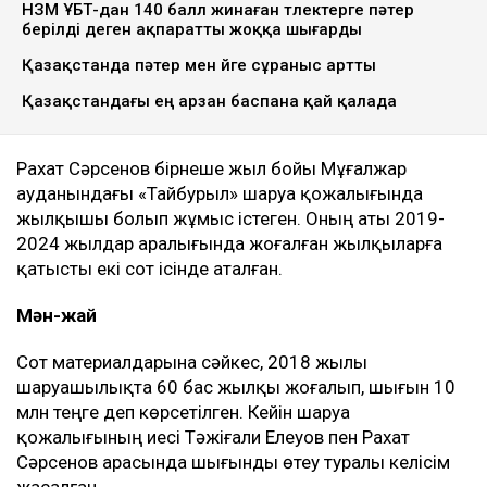
НЗМ ҰБТ-дан 140 балл жинаған түлектерге пәтер
берілді деген ақпаратты жоққа шығарды
Қазақстанда пәтер мен үйге сұраныс артты
Қазақстандағы ең арзан баспана қай қалада
Рахат Сәрсенов бірнеше жыл бойы Мұғалжар
ауданындағы «Тайбурыл» шаруа қожалығында
жылқышы болып жұмыс істеген. Оның аты 2019-
2024 жылдар аралығында жоғалған жылқыларға
қатысты екі сот ісінде аталған.
Мән-жай
Сот материалдарына сәйкес, 2018 жылы
шаруашылықта 60 бас жылқы жоғалып, шығын 10
млн теңге деп көрсетілген. Кейін шаруа
қожалығының иесі Тәжіғали Елеуов пен Рахат
Сәрсенов арасында шығынды өтеу туралы келісім