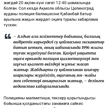
жағдай 20 ақпан күні сағат 12:40 шамасында
болған. Сол кезде Ақмола облысы Целиноград
ауданы полиция бөлімшесіне Қабанбай батыр
ауылына жақын жердегі оқиға туралы хабарлама
түскен.
– Алдын ала мәліметтер бойынша, балшық
өндіретін карьердегі су қоймасына экскаватор
батып кеткен, оның кабинасында 1996 жылы
туған жүргізуші болған. Қазіргі уақытта
оқиға орнында полиция қызметкерлері мен
шұғыл қызмет өкілдері жұмыс жасап
жатыр. Жабдықты су қоймасынан шығару
шаралары жүргізіліп, оқиғаның мән-жайы
мен себептері анықталып жатыр, – делінген
ведомство хабарламасында.
Полицияның мәліметінше, тексеру қорытындысы
бойынша қолданыстағы заңнамаға сәйкес