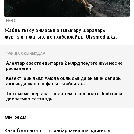
pexels
Жабдықты су қоймасынан шығару шаралары
жүргізіліп жатыр, деп хабарлайды
Ulysmedia.kz
.
ТАҒЫ ДА ОҚЫҢЫЗДАР
Алаяқтар қазақстандықтарға 2 млрд теңгеге жуық несие
рәсімдеген
Кезекті қойылым: Ақмола облысында әкімнің сапары
алдында жаңа асфальтты «бояған»
Төрт қызметкер қаза тапқан теміржол апаты бойынша
диспетчер сотталды
МӘН-ЖАЙ
Kazinform агенттігінің хабарлауынша, қайғылы