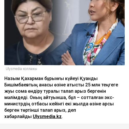
Ulysmedia коллажы
Назым Қахарман бұрынғы күйеуі Қуандық
Бишімбаевтың анасы өзіне қатысты 25 млн теңгеге
жуық сома өндіру туралы талап арыз бергенін
мәлімдеді. Оның айтуынша, бұл – сотталған экс-
министрдің отбасы кейінгі екі жылда өзіне қарсы
берген төртінші талап арыз, деп
хабарлайды
Ulysmedia.kz
.