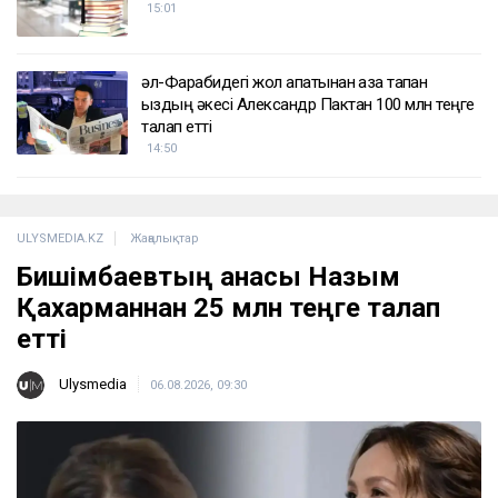
15:01
әл-Фарабидегі жол апатынан қаза тапқан
қыздың әкесі Александр Пактан 100 млн теңге
талап етті
14:50
ULYSMEDIA.KZ
Жаңалықтар
Бишімбаевтың анасы Назым
Қахарманнан 25 млн теңге талап
етті
Ulysmedia
06.08.2026, 09:30