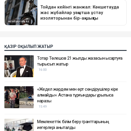
ҚАЗІР ОҚЫЛЫП ЖАТЫР
Тоқтар Төлешов 21 жылдық жазасын қысқартуға
тырысып жатыр
16:00
«Жедел жәрдем мен өрт сөндірушілер кіре
алмайды»: Астана тұрғындары құрылысқа
наразы
15:49
Мемлекеттік білім беру гранттарының
иегерлері анықталды