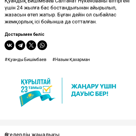
Қуандық Бишімбаев Салтанат Нүкенованы өлтіргені
үшін 24 жылға бас бостандығынан айырылып,
жазасын өтеп жатыр. Бұған дейін ол сыбайлас
жемқорлық ісі бойынша да сотталған.
Достарыңмен бөліс
Қуандық Бишімбаев
Назым Қахарман