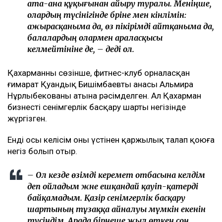
ата-ана құқығынан айыру туралы. Меніңше,
олардың түсінігінде бәріне мен кінәлімін:
ажырасқаныма да, өз пікірімді айтқаныма да,
балалардың олармен араласқысы
келмейтініне де, – деді ол.
Қахарманның сөзінше, фитнес-клуб орналасқан
ғимарат Қуандық Бишімбаевтың анасы Альмира
Нұрлыбекованың атына рәсімделген. Ал Қахарман
бизнесті сенімгерлік басқару шарты негізінде
жүргізген.
Енді осы келісім оның үстінен қаржылық талап қоюға
негіз болып отыр.
– Ол кезде өзімді керемет отбасына келдім
деп ойладым және ешқандай қауіп-қатерді
байқамадым. Қазір сенімгерлік басқару
шартының тұзаққа айналуы мүмкін екенін
түсіндім. Арада бірнеше жыл өткен соң