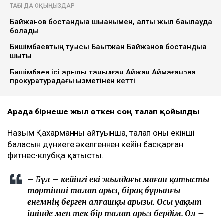
ТАҒЫ ДА ОҚЫҢЫЗДАР
Байжанов бостандыққа шыққанымен, алты жыл бақылауда
болады
Бишімбаевтың туысы Бақытжан Байжанов бостандыққа
шықты
Бишімбаев ісі арқылы танылған Айжан Аймағанова
прокуратурадағы қызметінен кетті
Арада бірнеше жыл өткен соң талап қойылды
Назым Қахарманның айтуынша, талап оның екінші
баласын дүниеге әкелгеннен кейін басқарған
фитнес-клубқа қатысты.
– Бұл – кейінгі екі жылдағы маған қатысты
төртінші талап арыз, бірақ бұрынғы
енемнің берген алғашқы арызы. Осы уақыт
ішінде мен тек бір талап арыз бердім. Ол –