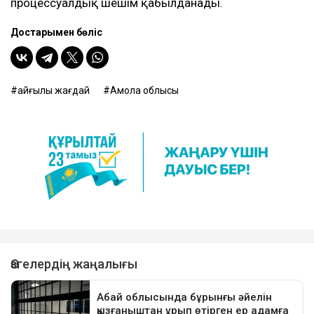
процессуалдық шешім қабылданады.
Достарыңмен бөліс
қайғылы жағдай
Ақмола облысы