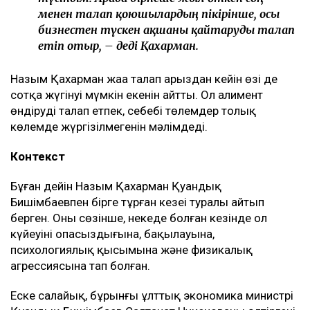
менен талап қоюшылардың пікірінше, осы
бизнестен түскен ақшаны қайтаруды талап
етіп отыр, – деді Қахарман.
Назым Қахарман жаңа талап арыздан кейін өзі де
сотқа жүгінуі мүмкін екенін айтты. Ол алимент
өндіруді талап етпек, себебі төлемдер толық
көлемде жүргізілмегенін мәлімдеді.
Контекст
Бұған дейін Назым Қахарман Қуандық
Бишімбаевпен бірге тұрған кезеңі туралы айтып
берген. Оның сөзінше, некеде болған кезінде ол
күйеуінің опасыздығына, бақылауына,
психологиялық қысымына және физикалық
агрессиясына тап болған.
Еске салайық, бұрынғы ұлттық экономика министрі