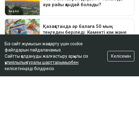
Біз сайт жұмысын жақсарту үшін cookie
файлдарын пайдаланамыз.
Келісемін
Сайтты қолдануды жалғастыру арқылы сіз
құпиялылық туралы шарттарымызбен
ҚАЗІР ОҚЫЛЫП ЖАТЫР
келісетініңізді білдіресіз.
Тоқтар Төлешов 21 жылдық жазасын қысқартуға
тырысып жатыр
16:00
«Жедел жәрдем мен өрт сөндірушілер кіре
алмайды»: Астана тұрғындары құрылысқа
наразы
15:49