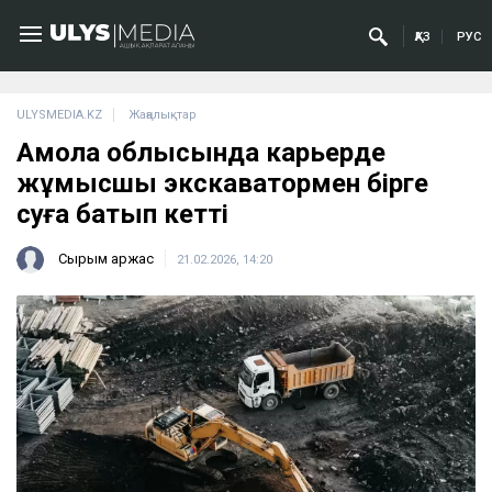
ҚАЗ
РУС
ULYSMEDIA.KZ
Жаңалықтар
Ақмола облысында карьерде
жұмысшы экскаватормен бірге
суға батып кетті
Сырым Қаржас
21.02.2026, 14:20