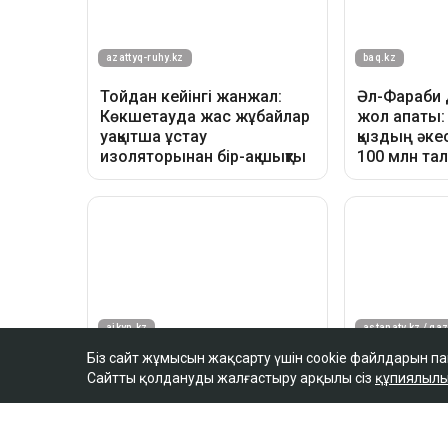
Біз сайт жұмысын жақсарту үшін cookie файлдарын п
Сайтты қолдануды жалғастыру арқылы сіз
құпиялылы