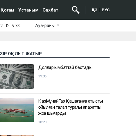
Қоғам
Ұстаным
Сұхбат
ҚАЗ
РУС
Ауа-райы
52
₽
5.73
АЗІР ОҚЫЛЫП ЖАТЫР
Доллар қымбаттай бастады
19:35
ҚазМұнайГаз Қашағанға қатысты
қойылған талап туралы ақпаратты
жоққа шығарды
18:20