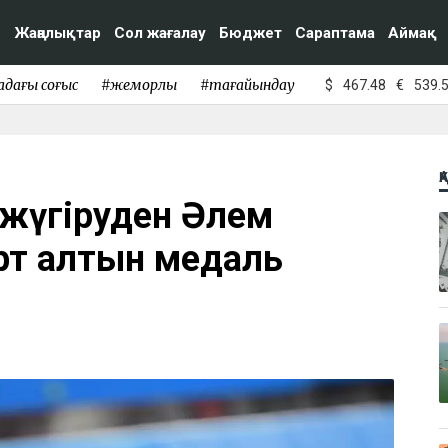
Жаңалықтар
Сол жағалау
Бюджет
Сараптама
Аймақ
адағы соғыс
#жемқорлық
#тағайындау
$
467.48
€
539.
Қ
 жүгіруден Әлем
рт алтын медаль