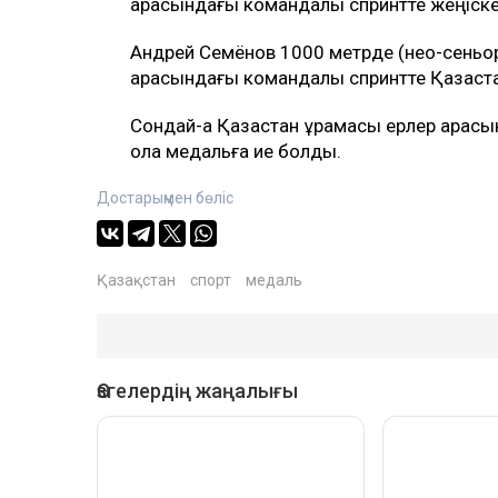
арасындағы командалық спринтте жеңіске
Андрей Семёнов 1000 метрде (нео-сеньор
арасындағы командалық спринтте Қазақста
Сондай-ақ Қазақстан құрамасы ерлер арас
қола медальға ие болды.
Достарыңмен бөліс
Қазақстан
спорт
медаль