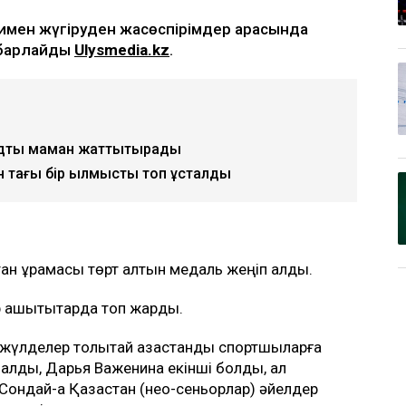
имен жүгіруден жасөспірімдер арасында
хабарлайды
Ulysmedia.kz
.
ндтық маман жаттықтырады
 тағы бір қылмыстық топ ұсталды
стан құрамасы төрт алтын медаль жеңіп алды.
қашықтықтарда топ жарды.
үлделер толықтай қазақстандық спортшыларға
алды, Дарья Важенина екінші болды, ал
 Сондай-ақ Қазақстан (нео-сеньорлар) әйелдер