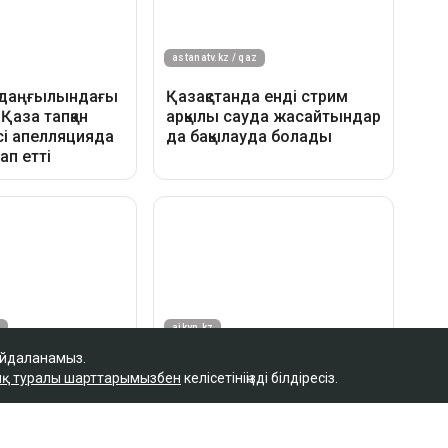
айдаланамыз.
қ туралы шарттарымызбен
келісетініңізді білдіресіз.