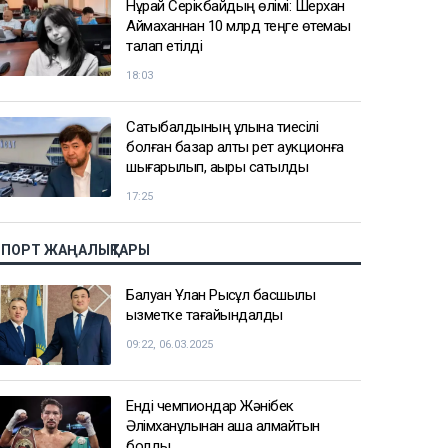
Нұрай Серікбайдың өлімі: Шерхан
Аймаханнан 10 млрд теңге өтемақы
талап етілді
18:03
Сатыбалдының ұлына тиесілі
болған базар алты рет аукционға
шығарылып, ақыры сатылды
17:25
СПОРТ ЖАҢАЛЫҚТАРЫ
Балуан Ұлан Рысқұл басшылық
қызметке тағайындалды
09:22, 06.03.2025
Енді чемпиондар Жәнібек
Әлімханұлынан қаша алмайтын
болды