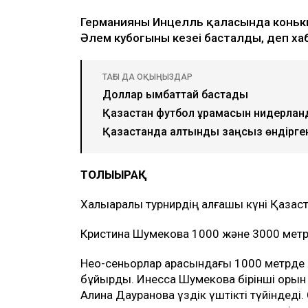
Германияның Инцелль қаласында коньк
Әлем кубогының кезеңі басталды, деп 
ТАҒЫ ДА ОҚЫҢЫЗДАР
Доллар қымбаттай бастады
Қазақстан футбол құрамасын нидерла
Қазақстанда алтынды заңсыз өндірген
ТОЛЫҒЫРАҚ
Халықаралық турнирдің алғашқы күні Қазақ
Кристина Шумекова 1000 және 3000 метр 
Нео-сеньорлар арасындағы 1000 метрде ж
бұйырды. Инесса Шумекова бірінші орын 
Алина Дауранова үздік үштікті түйіндеді.