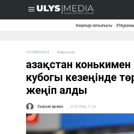
#қаңтар қақтығысы
#Украин
ULYSMEDIA.KZ
Жаңалықтар
Қазақстан конькимен
кубогы кезеңінде тө
жеңіп алды
Сырым Қаржас
22.02.2026, 11:25