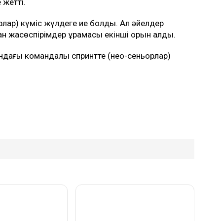
 жетті.
лар) күміс жүлдеге ие болды. Ал әйелдер
н жасөспірімдер құрамасы екінші орын алды.
ындағы командалық спринтте (нео-сеньорлар)