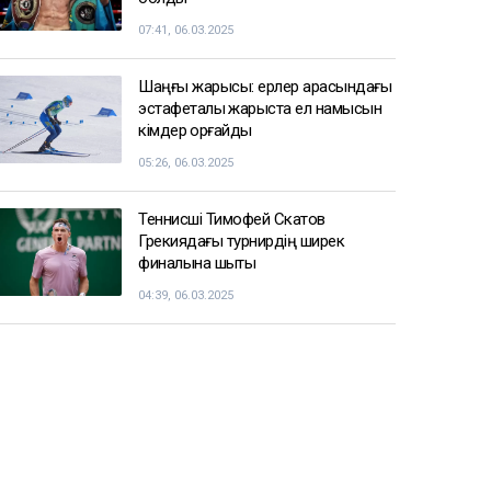
07:41, 06.03.2025
Шаңғы жарысы: ерлер арасындағы
эстафеталық жарыста ел намысын
кімдер қорғайды
05:26, 06.03.2025
Теннисші Тимофей Скатов
Грекиядағы турнирдің ширек
финалына шықты
04:39, 06.03.2025