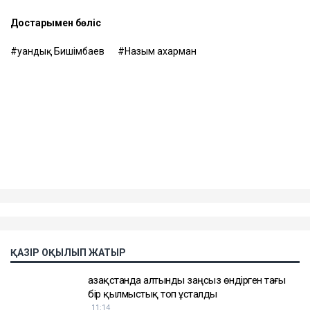
Достарыңмен бөліс
Қуандық Бишімбаев
Назым Қахарман
ҚАЗІР ОҚЫЛЫП ЖАТЫР
Қазақстанда алтынды заңсыз өндірген тағы
бір қылмыстық топ ұсталды
11:14