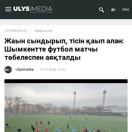
ҚАЗ
РУС
ULYSMEDIA.KZ
Жаңалықтар
Жағын сындырып, тісін қағып алған:
Шымкентте футбол матчы
төбелеспен аяқталды
Ulysmedia
10.03.2026, 12:42