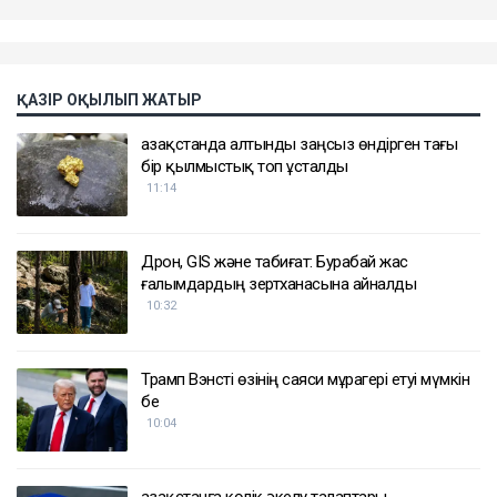
ҚАЗІР ОҚЫЛЫП ЖАТЫР
Қазақстанда алтынды заңсыз өндірген тағы
бір қылмыстық топ ұсталды
11:14
Дрон, GIS және табиғат: Бурабай жас
ғалымдардың зертханасына айналды
10:32
Трамп Вэнсті өзінің саяси мұрагері етуі мүмкін
бе
10:04
Қазақстанға көлік әкелу талаптары