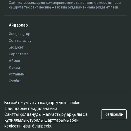
Сайт материалдарын коммерциялық мақсатта толық немесе ішінара
көшіруге тек сайт иесінің жазбаша рұқсатымен ғана рұқсат етіледі.
Айдарлар
Жаңалықтар
Сол жағалау
Бюджет
Сараптама
Аймақ
Қоғам
Ұстаным
Сұхбат
Редакция
Біз сайт жұмысын жақсарту үшін cookie
Жоба туралы
файлдарын пайдаланамыз.
Сайт ережелері
Келісемін
Сайтты қолдануды жалғастыру арқылы сіз
Сайттағы жарнама
құпиялылық туралы шарттарымызбен
келісетініңізді білдіресіз.
Байланыс