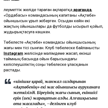
Әлеуметтік желіде тараған ақпаратқа
қарағанда
,
«Ордабасы» командасының капитаны «Ақтөбе»
ойыншысын ұрып жіберген. Осыдан кейін екі
жақтың ойыншылары да футболды ысырып қойып,
жұдырықтасуға көшкен.
Төбелесте «Ақтөбе» командасы ойыншысының
жағы мен тісі сынған. Клуб төбелеске байланысты
Instagram
желісінде мәлімдеме жасап, екінші
таймның басында ойын барысындағы
келіспеушіліктің соңы төбелеске ұласқанын
растады.
«Өкінішке қарай, жанжал салдарынан
«Ақтөбенің» екі жас ойыншысы ауруханаға
жеткізілді. Біреуінің жағы сынып, екіншісі
ерін (иек) жарақатын алды. Алғашқысына
ота жасалады», –делінген клуб