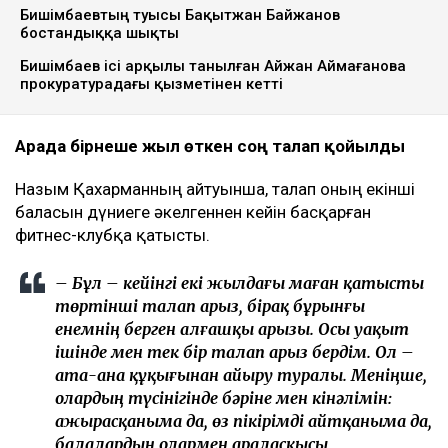
Бишімбаевтың туысы Бақытжан Байжанов
бостандыққа шықты
Бишімбаев ісі арқылы танылған Айжан Аймағанова
прокуратурадағы қызметінен кетті
Арада бірнеше жыл өткен соң талап қойылды
Назым Қахарманның айтуынша, талап оның екінші
баласын дүниеге әкелгеннен кейін басқарған
фитнес-клубқа қатысты.
– Бұл – кейінгі екі жылдағы маған қатысты
төртінші талап арыз, бірақ бұрынғы
енемнің берген алғашқы арызы. Осы уақыт
ішінде мен тек бір талап арыз бердім. Ол –
ата-ана құқығынан айыру туралы. Меніңше,
олардың түсінігінде бәріне мен кінәлімін:
ажырасқаныма да, өз пікірімді айтқаныма да,
балалардың олармен араласқысы