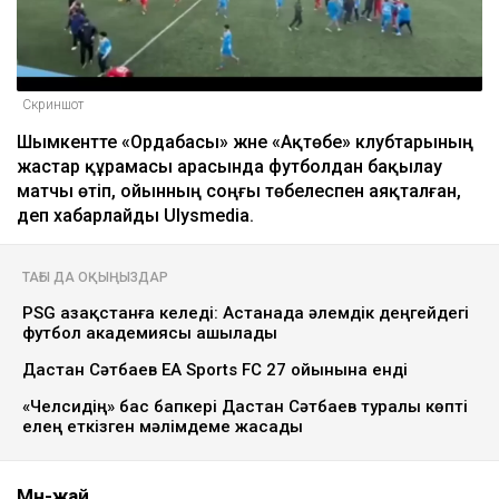
Скриншот
Шымкентте «Ордабасы» және «Ақтөбе» клубтарының
жастар құрамасы арасында футболдан бақылау
матчы өтіп, ойынның соңғы төбелеспен аяқталған,
деп хабарлайды Ulysmedia.
ТАҒЫ ДА ОҚЫҢЫЗДАР
PSG Қазақстанға келеді: Астанада әлемдік деңгейдегі
футбол академиясы ашылады
Дастан Сәтбаев EA Sports FC 27 ойынына енді
«Челсидің» бас бапкері Дастан Сәтбаев туралы көпті
елең еткізген мәлімдеме жасады
Мән-жай