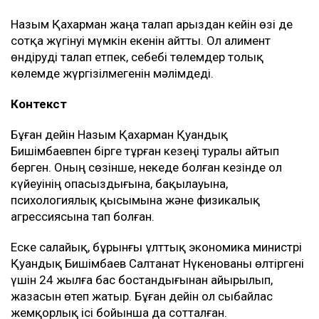
Назым Қахарман жаңа талап арыздан кейін өзі де
сотқа жүгінуі мүмкін екенін айтты. Ол алимент
өндіруді талап етпек, себебі төлемдер толық
көлемде жүргізілмегенін мәлімдеді.
Контекст
Бұған дейін Назым Қахарман Қуандық
Бишімбаевпен бірге тұрған кезеңі туралы айтып
берген. Оның сөзінше, некеде болған кезінде ол
күйеуінің опасыздығына, бақылауына,
психологиялық қысымына және физикалық
агрессиясына тап болған.
Еске салайық, бұрынғы ұлттық экономика министрі
Қуандық Бишімбаев Салтанат Нүкенованы өлтіргені
үшін 24 жылға бас бостандығынан айырылып,
жазасын өтеп жатыр. Бұған дейін ол сыбайлас
жемқорлық ісі бойынша да сотталған.