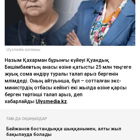
Ulysmedia коллажы
Назым Қахарман бұрынғы күйеуі Қуандық
Бишімбаевтың анасы өзіне қатысты 25 млн теңгеге
жуық сома өндіру туралы талап арыз бергенін
мәлімдеді. Оның айтуынша, бұл – сотталған экс-
министрдің отбасы кейінгі екі жылда өзіне қарсы
берген төртінші талап арыз, деп
хабарлайды
Ulysmedia.kz
.
ТАҒЫ ДА ОҚЫҢЫЗДАР
Байжанов бостандыққа шыққанымен, алты жыл
бақылауда болады