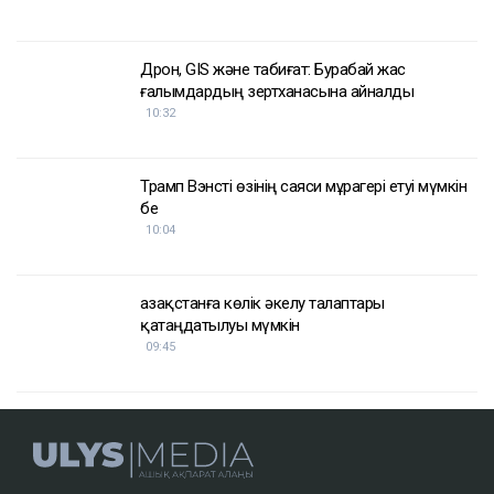
Дрон, GIS және табиғат: Бурабай жас
ғалымдардың зертханасына айналды
10:32
Трамп Вэнсті өзінің саяси мұрагері етуі мүмкін
бе
10:04
Қазақстанға көлік әкелу талаптары
қатаңдатылуы мүмкін
09:45