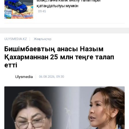
қатаңдатылуы мүмкін
09:45
ULYSMEDIA.KZ
Жаңалықтар
Бишімбаевтың анасы Назым
Қахарманнан 25 млн теңге талап
етті
Ulysmedia
06.08.2026, 09:30