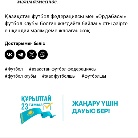
мәлімдемесінде.
Қазақстан футбол федерациясы мен «Ордабасы»
футбол клубы болған жағдайға байланысты әзірге
ешқандай мәлімдеме жасаған жоқ.
Достарыңмен бөліс
Футбол
Қазақстан футбол федерациясы
футбол клубы
жас футболшы
футболшы