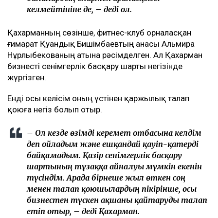
келмейтініне де, – деді ол.
Қахарманның сөзінше, фитнес-клуб орналасқан
ғимарат Қуандық Бишімбаевтың анасы Альмира
Нұрлыбекованың атына рәсімделген. Ал Қахарман
бизнесті сенімгерлік басқару шарты негізінде
жүргізген.
Енді осы келісім оның үстінен қаржылық талап
қоюға негіз болып отыр.
– Ол кезде өзімді керемет отбасына келдім
деп ойладым және ешқандай қауіп-қатерді
байқамадым. Қазір сенімгерлік басқару
шартының тұзаққа айналуы мүмкін екенін
түсіндім. Арада бірнеше жыл өткен соң
менен талап қоюшылардың пікірінше, осы
бизнестен түскен ақшаны қайтаруды талап
етіп отыр, – деді Қахарман.