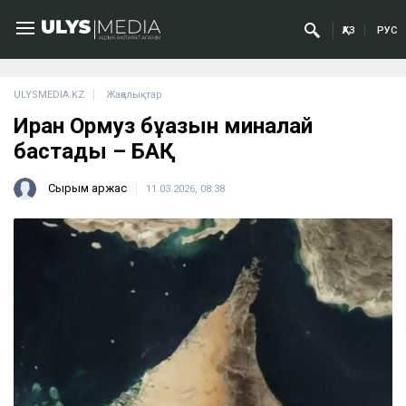
ҚАЗ
РУС
ULYSMEDIA.KZ
Жаңалықтар
Иран Ормуз бұғазын миналай
бастады – БАҚ
Сырым Қаржас
11.03.2026, 08:38