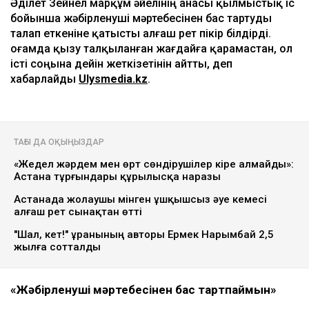
Әділет Зейнел марқұм әйелінің анасы қылмыстық іс
бойынша жәбірленуші мәртебесінен бас тартуды
талап еткеніне қатысты алғаш рет пікір білдірді.
Қоғамда қызу талқыланған жағдайға қарамастан, ол
істі соңына дейін жеткізетінін айтты, деп
хабарлайды
Ulysmedia.kz
.
ТАҒЫ ДА ОҚЫҢЫЗДАР
«Жедел жәрдем мен өрт сөндірушілер кіре алмайды»:
Астана тұрғындары құрылысқа наразы
Астанада жолаушы мінген ұшқышсыз әуе кемесі
алғаш рет сынақтан өтті
"Шал, кет!" ұранының авторы Ермек Нарымбай 2,5
жылға сотталды
«Жәбірленуші мәртебесінен бас тартпаймын»