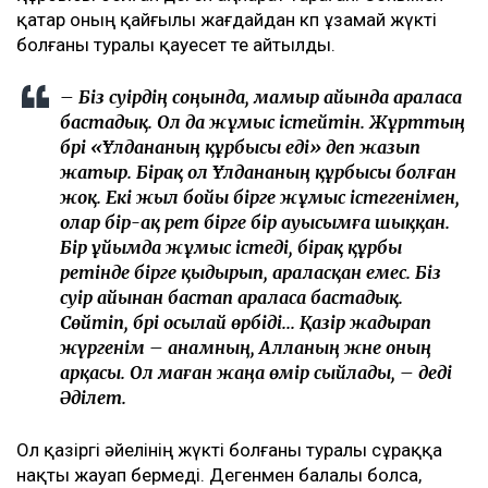
қатар оның қайғылы жағдайдан көп ұзамай жүкті
болғаны туралы қауесет те айтылды.
– Біз сәуірдің соңында, мамыр айында араласа
бастадық. Ол да жұмыс істейтін. Жұрттың
бәрі «Ұлдананың құрбысы еді» деп жазып
жатыр. Бірақ ол Ұлдананың құрбысы болған
жоқ. Екі жыл бойы бірге жұмыс істегенімен,
олар бір-ақ рет бірге бір ауысымға шыққан.
Бір ұйымда жұмыс істеді, бірақ құрбы
ретінде бірге қыдырып, араласқан емес. Біз
сәуір айынан бастап араласа бастадық.
Сөйтіп, бәрі осылай өрбіді... Қазір жадырап
жүргенім – анамның, Алланың және оның
арқасы. Ол маған жаңа өмір сыйлады, – деді
Әділет.
Ол қазіргі әйелінің жүкті болғаны туралы сұраққа
нақты жауап бермеді. Дегенмен балалы болса,