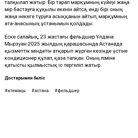
талқылап жатыр. Бір тарап марқұмның күйеуі жаңа
өмір бастауға құқылы екенін айтса, енді бірі оның
жаңа некеге тұруға асыққанын айтып, марқұмның
ата-анасының ұстанымын қолдады.
Еске салайық, 23 жастағы фельдшер Ұлдана
Мырзуан 2025 жылдың қарашасында Астанада
қызметтік міндетін атқарып жүрген кезінде үстіне
кондиционер құлап, қаза тапқан. Оның өліміне
қатысты қылмыстық іс тергеліп жатыр.
Достарыңмен бөліс
өтемақы
астана
фельдшер