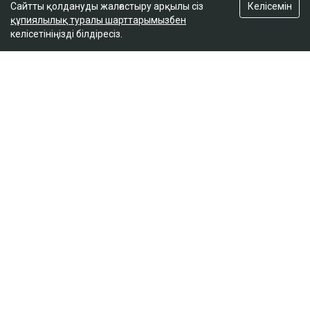
Келісемін
Сайтты қолдануды жалғастыру арқылы сіз
құпиялылық туралы шарттарымызбен
келісетініңізді білдіресіз.
ҚАЗІР ОҚЫЛЫП ЖАТЫР
Вучич Украинаның Еуроодаққа кіруіне қатысты
маңызды мәлімдеме жасады
19:15