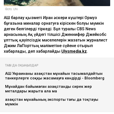
Фото: UN
АҚШ барлау қызметі Иран әскери күштері Ормуз
бұғазына миналар орнатуға кіріскен болуы мүмкін
деген белгілерді тіркеді. Бұл туралы CBS News
арнасының Ақ үйдегі тілшісі Дженнифер Джейкобс
ұлттық қауіпсіздік мәселелерін жазатын журналист
Джим ЛаПорттың мәліметіне сүйене отырып
хабарлады, деп хабарлайды
Ulysmedia.kz
.
ТАҒЫ ДА ОҚЫҢЫЗДАР
АҚШ Украинаны Қазақстан мұнайын тасымалдайтын
танкерлерге соққы жасамауға көндірді - Bloomberg
Мұнайдан байымаған Қазақстанды сирек жер
металдары жарыта ала ма
Қазақстан мұнайының экспорты тағы да тоқтауы
мүмкін