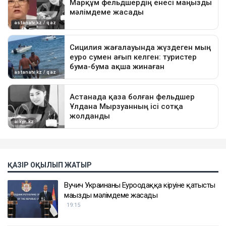
ҚАЗІР ОҚЫЛЫП ЖАТЫР
Вучич Украинаның Еуроодаққа кіруіне қатысты
маңызды мәлімдеме жасады
19:15