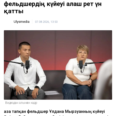
фельдшердің күйеуі алғаш рет үн
қатты
Ulysmedia
07.08.2026, 13:50
Видеодан алынған кадр
Қаза тапқан фельдшер Ұлдана Мырзуанның күйеуі