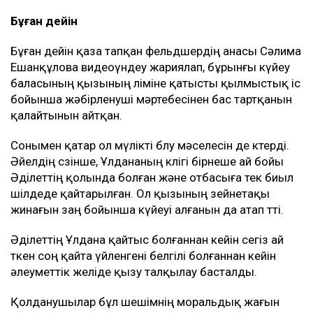
Бұған дейін
Бұған дейін қаза тапқан фельдшердің анасы Сәлима
Ешанқұлова видеоүндеу жариялап, бұрынғы күйеу
баласының қызының өліміне қатысты қылмыстық іс
бойынша жәбірленуші мәртебесінен бас тартқанын
қалайтынын айтқан.
Сонымен қатар ол мүлікті бөлу мәселесін де көтерді.
Әйелдің сөзінше, Ұлдананың көлігі бірнеше ай бойы
Әділеттің қолында болған және отбасыға тек биыл
шілдеде қайтарылған. Ол қызының зейнетақы
жинағын заң бойынша күйеуі алғанын да атап өтті.
Әділеттің Ұлдана қайтыс болғаннан кейін сегіз ай
өткен соң қайта үйленгені белгілі болғаннан кейін
әлеуметтік желіде қызу талқылау басталды.
Қолданушылар бұл шешімнің моральдық жағын