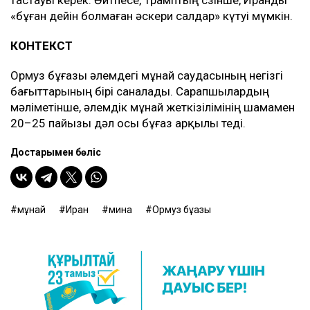
«бұған дейін болмаған әскери салдар» күтуі мүмкін.
КОНТЕКСТ
Ормуз бұғазы әлемдегі мұнай саудасының негізгі
бағыттарының бірі саналады. Сарапшылардың
мәліметінше, әлемдік мұнай жеткізілімінің шамамен
20–25 пайызы дәл осы бұғаз арқылы өтеді.
Достарыңмен бөліс
мұнай
Иран
мина
Ормуз бұғазы