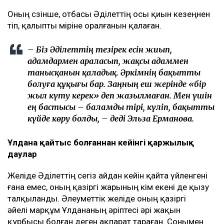
Оның сөзінше, отбасы Әділеттің осы қиын кезеңнен
өтіп, қалыпты өміріне оралғанын қалаған.
– Біз Әділеттің тезірек есін жиып,
адамдармен араласып, жақсы адаммен
танысқанын қаладық. Әркімнің бақытты
болуға құқығы бар. Заңның еш жерінде «бір
жыл күту керек» деп жазылмаған. Мен үшін
ең бастысы – баламды тірі, күліп, бақытты
күйде көру болды, – деді Эльза Ерманова.
Ұлдана қайтыс болғаннан кейінгі қаржылық
даулар
Желіде Әділеттің сегіз айдан кейін қайта үйленгені
ғана емес, оның қазіргі жарының кім екені де қызу
талқыланды. Әлеуметтік желіде оның қазіргі
әйелі марқұм Ұлдананың әріптесі әрі жақын
құрбысы болған деген ақпарат тараған. Сонымен