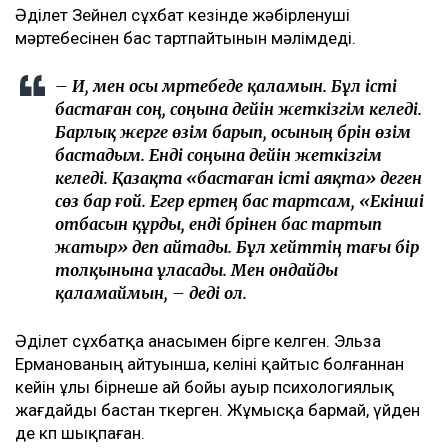
Әділет Зейнел сұхбат кезінде жәбірленуші
мәртебесінен бас тартпайтынын мәлімдеді.
– Иә, мен осы мәртебеде қаламын. Бұл істі
бастаған соң, соңына дейін жеткізгім келеді.
Барлық жерге өзім барып, осының бәрін өзім
бастадым. Енді соңына дейін жеткізгім
келеді. Қазақта «бастаған істі аяқта» деген
сөз бар ғой. Егер ертең бас тартсам, «Екінші
отбасын құрды, енді бәрінен бас тартып
жатыр» деп айтады. Бұл хейттің тағы бір
толқынына ұласады. Мен ондайды
қаламаймын, – деді ол.
Әділет сұхбатқа анасымен бірге келген. Эльза
Ерманованың айтуынша, келіні қайтыс болғаннан
кейін ұлы бірнеше ай бойы ауыр психологиялық
жағдайды бастан өткерген. Жұмысқа бармай, үйден
де көп шықпаған.