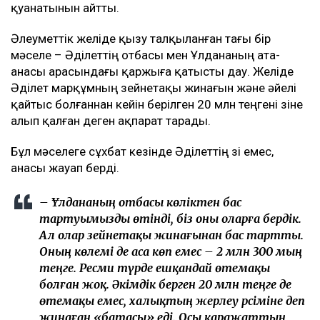
қуанатынын айтты.
Әлеуметтік желіде қызу талқыланған тағы бір
мәселе – Әділеттің отбасы мен Ұлдананың ата-
анасы арасындағы қаржыға қатысты дау. Желіде
Әділет марқұмның зейнетақы жинағын және әйелі
қайтыс болғаннан кейін берілген 20 млн теңгені өзіне
алып қалған деген ақпарат тарады.
Бұл мәселеге сұхбат кезінде Әділеттің өзі емес,
анасы жауап берді.
– Ұлдананың отбасы көліктен бас
тартуымызды өтінді, біз оны оларға бердік.
Ал олар зейнетақы жинағынан бас тартты.
Оның көлемі де аса көп емес – 2 млн 300 мың
теңге. Ресми түрде ешқандай өтемақы
болған жоқ. Әкімдік берген 20 млн теңге де
өтемақы емес, халықтың жерлеу рәсіміне деп
жинаған «батасы» еді. Осы қаражаттың