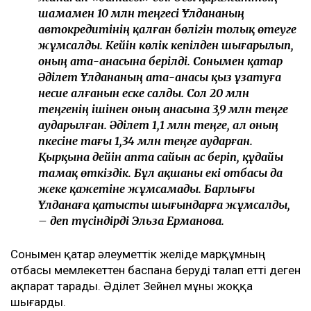
шамамен 10 млн теңгесі Ұлдананың
автокредитінің қалған бөлігін толық өтеуге
жұмсалды. Кейін көлік кепілден шығарылып,
оның ата-анасына берілді. Сонымен қатар
Әділет Ұлдананың ата-анасы қыз ұзатуға
несие алғанын еске салды. Сол 20 млн
теңгенің ішінен оның анасына 3,9 млн теңге
аударылған. Әділет 1,1 млн теңге, ал оның
әпкесіне тағы 1,34 млн теңге аударған.
Қырқына дейін апта сайын ас беріп, құдайы
тамақ өткіздік. Бұл ақшаны екі отбасы да
жеке қажетіне жұмсамады. Барлығы
Ұлданаға қатысты шығындарға жұмсалды,
– деп түсіндірді Эльза Ерманова.
Сонымен қатар әлеуметтік желіде марқұмның
отбасы мемлекеттен баспана беруді талап етті деген
ақпарат тарады. Әділет Зейнел мұны жоққа
шығарды.