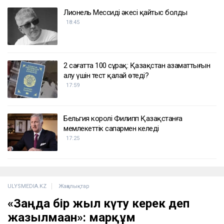
Лионель Мессидің әкесі қайтыс болды
18:45
2 сағатта 100 сұрақ: Қазақстан азаматтығын
алу үшін тест қалай өтеді?
17:59
Бельгия королі Филипп Қазақстанға
мемлекеттік сапармен келеді
17:25
ULYSMEDIA.KZ
Жаңалықтар
«Заңда бір жыл күту керек деп
жазылмаған»: марқұм