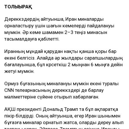
ТОЛЫҒЫРАҚ
Дереккөздердің айтуынша, Иран миналарды
орналастыру үшін шағын кемелерді пайдалануы
мүмкін. Әр кеме шамамен 2–3 теңіз минасын
тасымалдауға қабілетті.
Иранның мұндай қарудан нақты қанша қоры бар
екені белгісіз. Алайда әр жылдары сарапшылардың
бағалауынша, бұл көрсеткіш 2 мыңнан 6 мыңға дейін
жетуі мүмкін.
Ормуз бұғазының миналануы мүмкін екені туралы
CNN телеарнасының дереккөздері де барлау
мәліметтеріне сүйене отырып хабарлаған.
АҚШ президенті Дональд Трамп та бұл ақпаратқа
пікір білдірді. Оның айтуынша, егер Иран шынымен
бұғазға миналар орнатып жатса, оларды дереу алып
тастауы керек. Әйтпесе, Трамптың сөзінше, Иранды