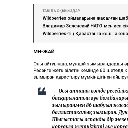
ТАҒЫ ДА ОҚЫҢЫЗДАР
Wildberries қоймаларына жасалған шаб
Владимир Зеленский НАТО-мен келісім
Wildberries-тің Қазақстанға көші: экон
МӘН-ЖАЙ
Оның айтуынша, мұндай зымырандардың ә
Ресейге жеткізілетін кемінде 60 шетелді
зымыран құрастыру мүмкіндігінен айыруғ
— Осы аптаның өзінде ресейлік
басқарылатын әуе бомбалары
зымыранмен 86 шабуыл жасады
баллистикалық зымыран. Дүни
Шығыстағы аспанды бір мез
қорғауға жеткілікті әуе қорға