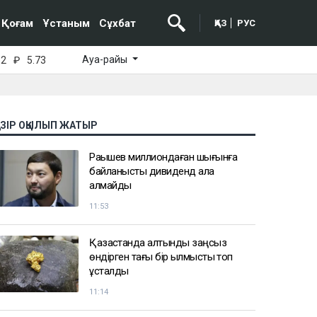
Қоғам
Ұстаным
Сұхбат
ҚАЗ
РУС
Ауа-райы
52
₽
5.73
АЗІР ОҚЫЛЫП ЖАТЫР
Рақышев миллиондаған шығынға
байланысты дивиденд ала
алмайды
11:53
Қазақстанда алтынды заңсыз
өндірген тағы бір қылмыстық топ
ұсталды
11:14