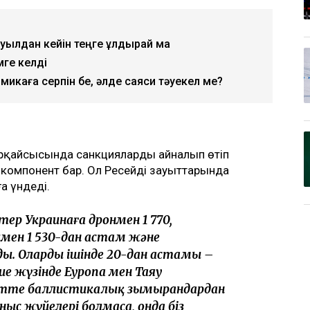
уылдан кейін теңге құлдырай ма
ге келді
омикаға серпін бе, әлде саяси тәуекел ме?
рқайсысында санкцияларды айналып өтіп
к компонент бар. Ол Ресейді зауыттарында
а үндеді.
тер Украинаға дронмен 1 770,
мен 1 530-дан астам және
. Олардың ішінде 20-дан астамы –
е жүзінде Еуропа мен Таяу
етте баллистикалық зымырандардан
ныс жүйелері болмаса, онда біз