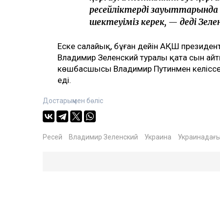
ресейліктердің зауыттарында
шектеуіміз керек, — деді Зеле
Еске салайық, бұған дейін АҚШ президен
Владимир Зеленский туралы қатаң сын айт
көшбасшысы Владимир Путинмен келіссөз
еді.
Достарыңмен бөліс
Ресей
Владимир Зеленский
Украина
Украинадағы