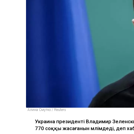
Алина Смутко / Reuters
Украина президенті Владимир Зеленский
770 соққы жасағанын мәлімдеді, деп х