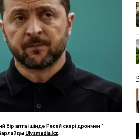
 бір апта ішінде Ресей әскері дронмен 1
абарлайды
Ulysmedia.kz
.