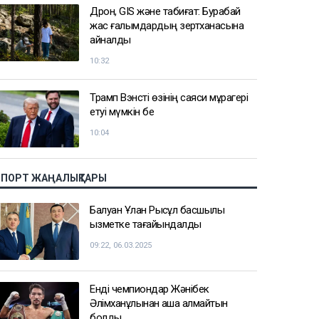
Дрон, GIS және табиғат: Бурабай
жас ғалымдардың зертханасына
айналды
10:32
Трамп Вэнсті өзінің саяси мұрагері
етуі мүмкін бе
10:04
СПОРТ ЖАҢАЛЫҚТАРЫ
Балуан Ұлан Рысқұл басшылық
қызметке тағайындалды
09:22, 06.03.2025
Енді чемпиондар Жәнібек
Әлімханұлынан қаша алмайтын
болды