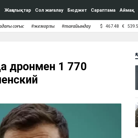
Жаңалықтар
Сол жағалау
Бюджет
Сараптама
Аймақ
адағы соғыс
#жемқорлық
#тағайындау
$
467.48
€
539.
Қ
ада дронмен 1 770
ленский