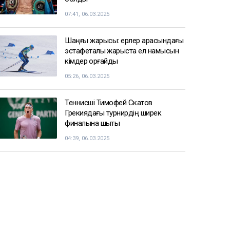
07:41, 06.03.2025
Шаңғы жарысы: ерлер арасындағы
эстафеталық жарыста ел намысын
кімдер қорғайды
05:26, 06.03.2025
Теннисші Тимофей Скатов
Грекиядағы турнирдің ширек
финалына шықты
04:39, 06.03.2025