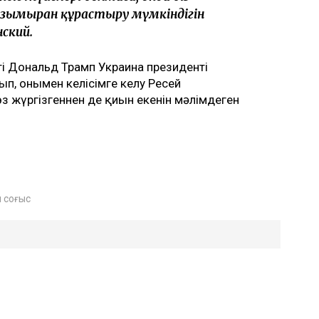
 зымыран құрастыру мүмкіндігін
нский.
ті Дональд Трамп Украина президенті
ып, онымен келісімге келу Ресей
 жүргізгеннен де қиын екенін мәлімдеген
 соғыс