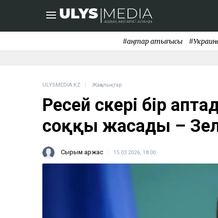
#қаңтар қақтығысы
#Украин
ULYSMEDIA.KZ
Жаңалықтар
Ресей әскері бір апт
соққы жасады – Зе
Сырым Қаржас
15.03.2026, 18:00