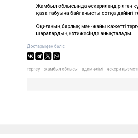
Жамбыл облысында әскерилендірілген кү
қаза табуына байланысты сотқа дейінгі т
Оқиғаның барлық мән-жайы қажетті терг
шаралардың нәтижесінде анықталады.
Достарыңмен бөліс
тергеу
жамбыл облысы
адам өлімі
әскери қызмет