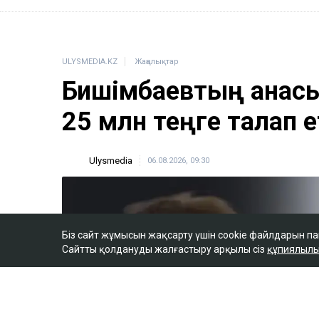
Біз сайт жұмысын жақсарту үшін cookie файлдарын п
Сайтты қолдануды жалғастыру арқылы сіз
құпиялылы
ULYSMEDIA.KZ
Жаңалықтар
Бишімбаевтың анас