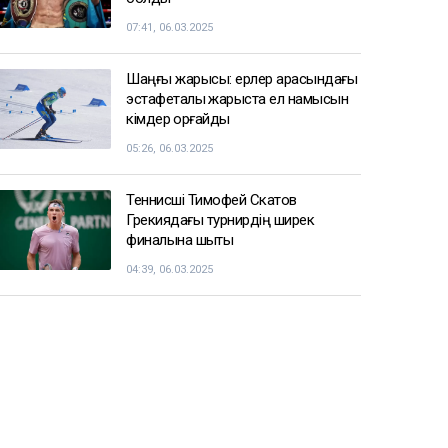
07:41, 06.03.2025
Шаңғы жарысы: ерлер арасындағы
эстафеталық жарыста ел намысын
кімдер қорғайды
05:26, 06.03.2025
Теннисші Тимофей Скатов
Грекиядағы турнирдің ширек
финалына шықты
04:39, 06.03.2025