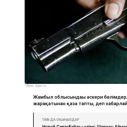
Фото: dzen.ru
Жамбыл облысындағы әскери бөлімдерді
жарақатынан қаза тапты, деп хабарл
ТАҒЫ ДА ОҚЫҢЫЗДАР
Нұрай Серікбайдың өлімі: Шерхан Аймах