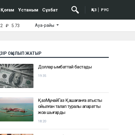
Қоғам
Ұстаным
Сұхбат
ҚАЗ
РУС
Ауа-райы
52
₽
5.73
АЗІР ОҚЫЛЫП ЖАТЫР
Доллар қымбаттай бастады
19:35
ҚазМұнайГаз Қашағанға қатысты
қойылған талап туралы ақпаратты
жоққа шығарды
18:20