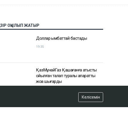
Келісемін
АЗІР ОҚЫЛЫП ЖАТЫР
Доллар қымбаттай бастады