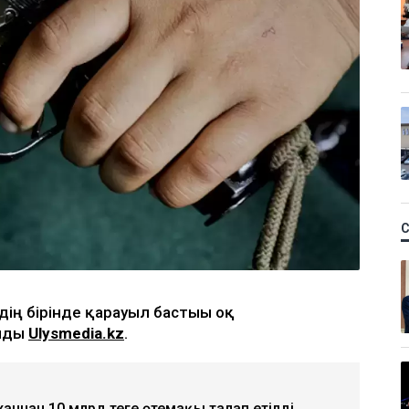
ң бірінде қарауыл бастығы оқ
айды
Ulysmedia.kz
.
аннан 10 млрд теңге өтемақы талап етілді