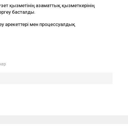
зет қызметінің азаматтық қызметкерінің
ергеу басталды.
еу әрекеттері мен процессуалдық
кер