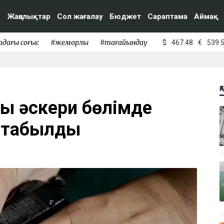
Жаңалықтар
Сол жағалау
Бюджет
Сараптама
Аймақ
адағы соғыс
#жемқорлық
#тағайындау
$
467.48
€
539.
Қ
ы әскери бөлімде
і табылды