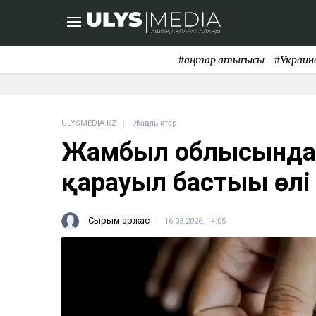
#қаңтар қақтығысы
#Украин
ULYSMEDIA.KZ
Жаңалықтар
Жамбыл облысындағ
қарауыл бастығы өл
Сырым Қаржас
16.03.2026, 14:05