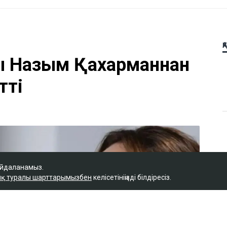
айдаланамыз.
қ туралы шарттарымызбен
келісетініңізді білдіресіз.
Қ
ы Назым Қахарманнан