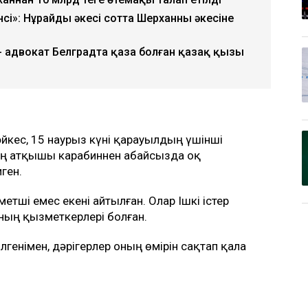
»: Нұрайдың әкесі сотта Шерханның әкесіне
- адвокат Белградта қаза болған қазақ қызы
сәйкес, 15 наурыз күні қарауылдың үшінші
ің атқышы карабиннен абайсызда оқ
ген.
тші емес екені айтылған. Олар Ішкі істер
ының қызметкерлері болған.
лгенімен, дәрігерлер оның өмірін сақтап қала