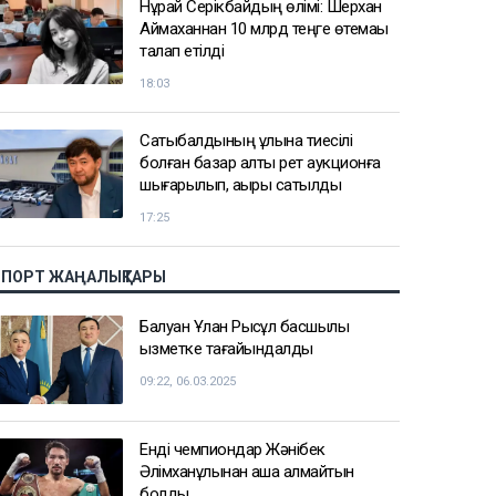
Нұрай Серікбайдың өлімі: Шерхан
Аймаханнан 10 млрд теңге өтемақы
талап етілді
18:03
Сатыбалдының ұлына тиесілі
болған базар алты рет аукционға
шығарылып, ақыры сатылды
17:25
СПОРТ ЖАҢАЛЫҚТАРЫ
Балуан Ұлан Рысқұл басшылық
қызметке тағайындалды
09:22, 06.03.2025
Енді чемпиондар Жәнібек
Әлімханұлынан қаша алмайтын
болды