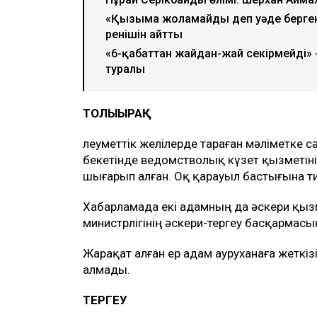
«Қызыма жоламайды деп уәде бергенсің
ренішін айтты
«6-қабаттан жайдан-жай секірмейді» 
туралы
ТОЛЫҒЫРАҚ
Әлеуметтік желілерде тараған мәліметке 
бекетінде ведомстволық күзет қызметін
шығарып алған. Оқ қарауыл бастығына ти
Хабарламада екі адамның да әскери қызме
министрлігінің әскери-тергеу басқармас
Жарақат алған ер адам ауруханаға жеткізі
алмады.
ТЕРГЕУ