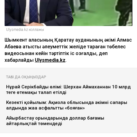
Ulysmedia.kz коллажы
Шымкент қаласының Қаратау ауданының әкімі Алмас
Абаевқа қатысты әлеуметтік желіде тараған төбелес
видеосынан кейін тәртіптік іс қозғалды, деп
хабарлайды
Ulysmedia.kz
.
ТАҒЫ ДА ОҚЫҢЫЗДАР
Нұрай Серікбайдың өлімі: Шерхан Аймаханнан 10 млрд
теңге өтемақы талап етілді
Кезекті қойылым: Ақмола облысында әкімнің сапары
алдында жаңа асфальтты «бояған»
Айырбастау орындарында доллар бағамы
айтарлықтай төмендеді