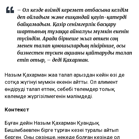
келмейтініне де, – деді ол.
Қахарманның сөзінше, фитнес-клуб орналасқан
ғимарат Қуандық Бишімбаевтың анасы Альмира
Нұрлыбекованың атына рәсімделген. Ал Қахарман
бизнесті сенімгерлік басқару шарты негізінде
жүргізген.
Енді осы келісім оның үстінен қаржылық талап қоюға
негіз болып отыр.
– Ол кезде өзімді керемет отбасына келдім
деп ойладым және ешқандай қауіп-қатерді
байқамадым. Қазір сенімгерлік басқару
шартының тұзаққа айналуы мүмкін екенін
түсіндім. Арада бірнеше жыл өткен соң
менен талап қоюшылардың пікірінше, осы
бизнестен түскен ақшаны қайтаруды талап
етіп отыр, – деді Қахарман.