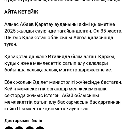
АЙТА КЕТЕЙІК
Алмас Абаев Қаратау ауданының әкімі қызметіне
2025 жылдың сәуірінде тағайындалған. Ол 35 жаста.
Шығыс Қазақстан облысының Аягөз қаласында
туған.
Қазақстанда және Италияда білім алған. Қаржы,
құқық және мемлекеттік сатып алу салалары
бойынша халықаралық магистр дәрежесіне ие.
Еңбек жолын Әділет министрлігі жүйесінде бастаған.
Кейін мемлекеттік органдар мен жекеменшік
секторда жұмыс істеген. Абай облысының
мемлекеттік сатып алу басқармасын басқарғаннан
кейін Шымкентке қызметке ауысқан.
Достарыңмен бөліс