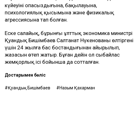
Назым Қахарман жаңа талап арыздан кейін өзі де
сотқа жүгінуі мүмкін екенін айтты. Ол алимент
өндіруді талап етпек, себебі төлемдер толық
көлемде жүргізілмегенін мәлімдеді.
Контекст
Бұған дейін Назым Қахарман Қуандық
Бишімбаевпен бірге тұрған кезеңі туралы айтып
берген. Оның сөзінше, некеде болған кезінде ол
күйеуінің опасыздығына, бақылауына,
психологиялық қысымына және физикалық
агрессиясына тап болған.
Еске салайық, бұрынғы ұлттық экономика министрі
Қуандық Бишімбаев Салтанат Нүкенованы өлтіргені
үшін 24 жылға бас бостандығынан айырылып,
жазасын өтеп жатыр. Бұған дейін ол сыбайлас
жемқорлық ісі бойынша да сотталған.