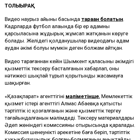
ТОЛЫҒЫРАҚ
Видео наурыз айының басында
тараған болатын
.
Кадрларда футбол алаңында бір ер адамның
қарсыласына жұдырық жұмсап жатқанын көруге
болады. Желідегі қолданушылар видеодағы адам
аудан әкімі болуы мүмкін деген болжам айтқан.
Видео тарағаннан кейін Шымкент қаласының әкімдігі
қызметтік тексеру басталғанын хабарлап, оның
нәтижесі шықпай тұрып қорытынды жасамауға
шақырған.
«Қазақпарат» агенттігінің
мәліметінше
, Мемлекеттік
қызмет істері агенттігі Алмас Абаевқа қатысты
тәртіптік іс қозғалғанын және қызметтік тергеу
тағайындалғанын мәлімдеді. Тексеру материалдары
Әдеп жөніндегі комиссияның отырысында қаралады.
Комиссия шенеуніктің әрекетіне баға беріп, тәртіптік
құқықбұзушылық болған-болмағанын анықтайды.