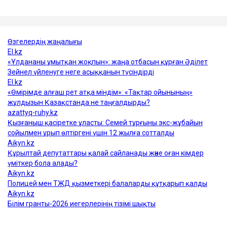
Достарыңмен бөліс
Қуандық Бишімбаев
Назым Қахарман