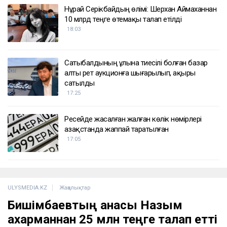
ҚАЗІР ОҚЫЛЫП ЖАТЫР
ҚазМұнайГаз Қашағанға қатысты қойылған талап
туралы ақпаратты жоққа шығарды
18:20
Нұрай Серікбайдың өлімі: Шерхан Аймаханнан
10 млрд теңге өтемақы талап етілді
18:03
Сатыбалдының ұлына тиесілі болған базар
алты рет аукционға шығарылып, ақыры
сатылды
17:25