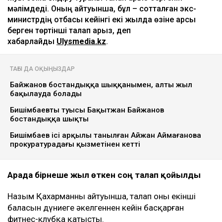
Ulysmedia коллажы
Назым Қахарман бұрынғы күйеуі Қуандық
Бишімбаевтың анасы өзіне қатысты 25 млн теңгеге
жуық сома өндіру туралы талап арыз бергенін
мәлімдеді. Оның айтуынша, бұл – сотталған экс-
министрдің отбасы кейінгі екі жылда өзіне қарсы
берген төртінші талап арыз, деп
хабарлайды
Ulysmedia.kz
.
ТАҒЫ ДА ОҚЫҢЫЗДАР
Байжанов бостандыққа шыққанымен, алты жыл
бақылауда болады