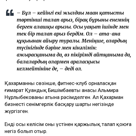
Бишімбаевтың туысы Бақытжан Байжанов
бостандыққа шықты
Бишімбаев ісі арқылы танылған Айжан Аймағанова
прокуратурадағы қызметінен кетті
Арада бірнеше жыл өткен соң талап қойылды
Назым Қахарманның айтуынша, талап оның екінші
баласын дүниеге әкелгеннен кейін басқарған
фитнес-клубқа қатысты.
– Бұл – кейінгі екі жылдағы маған қатысты
төртінші талап арыз, бірақ бұрынғы енемнің
берген алғашқы арызы. Осы уақыт ішінде мен
тек бір талап арыз бердім. Ол – ата-ана
құқығынан айыру туралы. Меніңше, олардың
түсінігінде бәріне мен кінәлімін:
ажырасқаныма да, өз пікірімді айтқаныма да,
балалардың олармен араласқысы