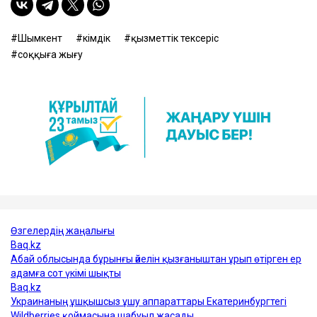
Шымкент
әкімдік
қызметтік тексеріс
соққыға жығу