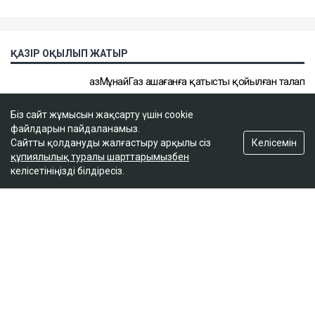
Біз сайт жұмысын жақсарту үшін cookie
файлдарын пайдаланамыз.
Келісемін
Сайтты қолдануды жалғастыру арқылы сіз
құпиялылық туралы шарттарымызбен
келісетініңізді білдіресіз.