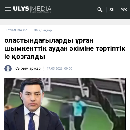
ҚАЗ
РУС
ULYSMEDIA.KZ
Жаңалықтар
Қоластындағыларды ұрған
шымкенттік аудан әкіміне тәртіптік
іс қозғалды
Сырым Қаржас
17.03.2026, 09:00