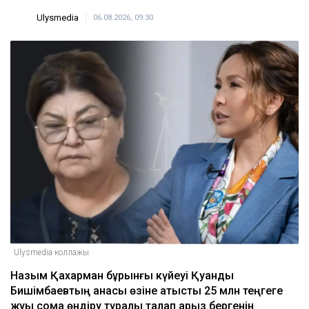
Ресейде жасалған жалған көлік нөмірлері
Қазақстанда жаппай таратылған
17:05
ULYSMEDIA.KZ
Жаңалықтар
Бишімбаевтың анасы Назым
Қахарманнан 25 млн теңге талап етті
Ulysmedia
06.08.2026, 09:30