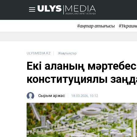
#қаңтар қақтығысы
#Украин
ULYSMEDIA.KZ
Жаңалықтар
Екі қаланың мәртебес
конституциялық заңд
Сырым Қаржас
18.03.2026, 10:12