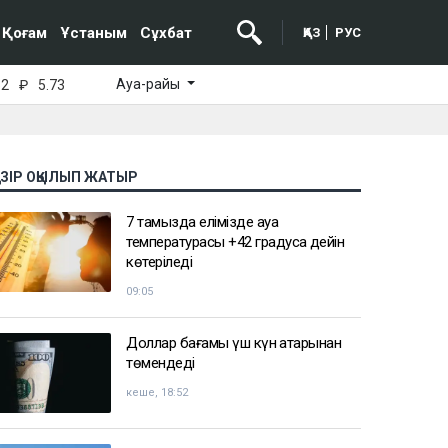
Қоғам
Ұстаным
Сұхбат
ҚАЗ
РУС
Ауа-райы
52
₽
5.73
АЗІР ОҚЫЛЫП ЖАТЫР
7 тамызда елімізде ауа
температурасы +42 градусқа дейін
көтеріледі
09:05
Доллар бағамы үш күн қатарынан
төмендеді
кеше, 18:52