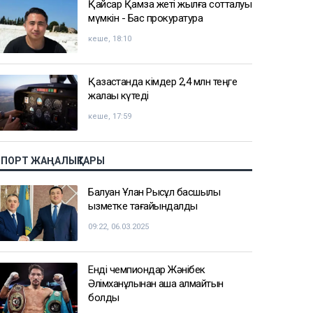
Қайсар Қамза жеті жылға сотталуы
мүмкін - Бас прокуратура
кеше, 18:10
Қазақстанда кімдер 2,4 млн теңге
жалақы күтеді
кеше, 17:59
СПОРТ ЖАҢАЛЫҚТАРЫ
Балуан Ұлан Рысқұл басшылық
қызметке тағайындалды
09:22, 06.03.2025
Енді чемпиондар Жәнібек
Әлімханұлынан қаша алмайтын
болды