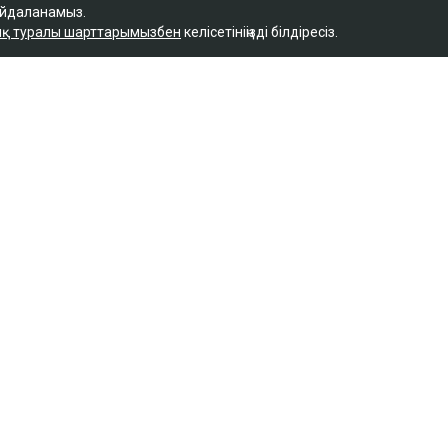
айдаланамыз.
қ туралы шарттарымызбен
келісетініңізді білдіресіз.
Қ
ы Назым Қахарманнан
тті