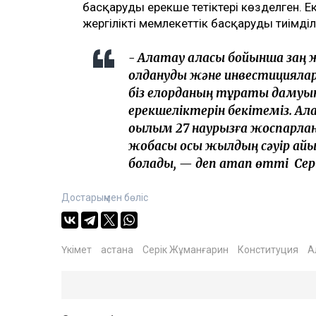
басқарудың ерекше тетіктері көзделген. Е
жергілікті мемлекеттік басқарудың тиімділ
- Алатау қаласы бойынша заң 
қолдануды және инвестициялар
біз елорданың тұрақты дамуы
ерекшеліктерін бекітеміз. А
оқылым 27 наурызға жоспарлан
жобасы осы жылдың сәуір айын
болады, — деп атап өтті Се
Достарыңмен бөліс
Үкімет
астана
Серік Жұманғарин
Конституция
А