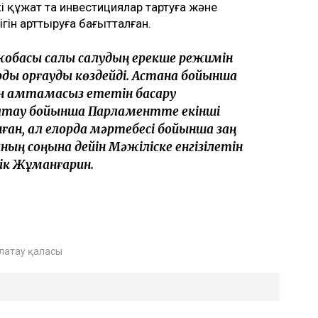
кі құжат та инвестициялар тартуға және
ігін арттыруға бағытталған.
жобасы салық салудың ерекше режимін
ды қорғауды көздейді. Астана бойынша
н қамтамасыз ететін басқару
латау бойынша Парламентте екінші
ған, ал елорда мәртебесі бойынша заң
ың соңына дейін Мәжіліске енгізілетін
рік Жұманғарин.
латау қаласы