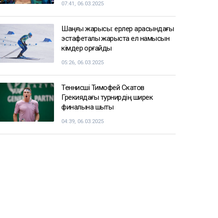
07:41, 06.03.2025
Шаңғы жарысы: ерлер арасындағы
эстафеталық жарыста ел намысын
кімдер қорғайды
05:26, 06.03.2025
Теннисші Тимофей Скатов
Грекиядағы турнирдің ширек
финалына шықты
04:39, 06.03.2025