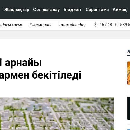
Жаңалықтар
Сол жағалау
Бюджет
Сараптама
Аймақ
адағы соғыс
#жемқорлық
#тағайындау
$
467.48
€
539.
Қ
і арнайы
армен бекітіледі