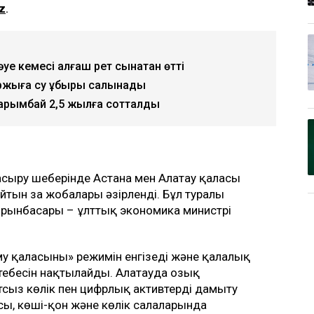
z
.
е кемесі алғаш рет сынақтан өтті
қаржыға су құбыры салынады
Нарымбай 2,5 жылға сотталды
асыру шеңберінде Астана мен Алатау қаласы
ын заң жобалары әзірленді. Бұл туралы
орынбасары – ұлттық экономика министрі
у қаласының» режимін енгізеді және қалалық
ртебесін нақтылайды. Алатауда озық
тсыз көлік пен цифрлық активтерді дамыту
ы, көші-қон және көлік салаларында