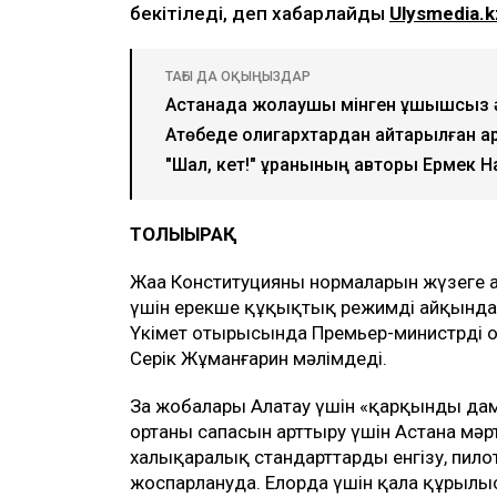
бекітіледі, деп хабарлайды
Ulysmedia.k
ТАҒЫ ДА ОҚЫҢЫЗДАР
Астанада жолаушы мінген ұшқышсыз әу
Ақтөбеде олигархтардан қайтарылған 
"Шал, кет!" ұранының авторы Ермек 
ТОЛЫҒЫРАҚ
Жаңа Конституцияның нормаларын жүзеге 
үшін ерекше құқықтық режимді айқындайт
Үкімет отырысында Премьер-министрдің 
Серік Жұманғарин мәлімдеді.
Заң жобалары Алатау үшін «қарқынды дам
ортаның сапасын арттыру үшін Астана мә
халықаралық стандарттарды енгізу, пило
жоспарлануда. Елорда үшін қала құрылыс