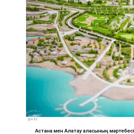
gov.kz
Астана мен Алатау қаласының мәртебес