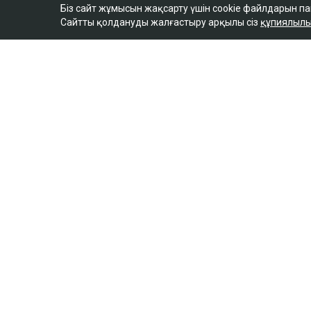
Біз сайт жұмысын жақсарту үшін cookie файлдарын п
Сайтты қолдануды жалғастыру арқылы сіз
құпиялылы
ULYSMEDIA.KZ
Жаңалықтар
Бишімбаевтың анас
25 млн теңге талап е
Ulysmedia
06.08.2026, 09:30