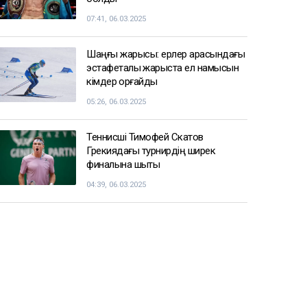
07:41, 06.03.2025
Шаңғы жарысы: ерлер арасындағы
эстафеталық жарыста ел намысын
кімдер қорғайды
05:26, 06.03.2025
Теннисші Тимофей Скатов
Грекиядағы турнирдің ширек
финалына шықты
04:39, 06.03.2025