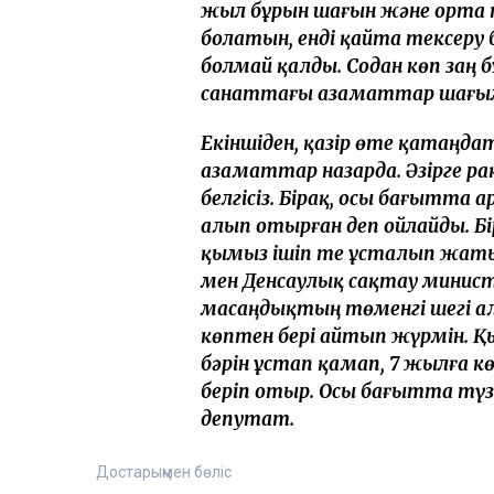
жыл бұрын шағын және орта 
болатын, енді қайта тексеру 
болмай қалды. Содан көп заң
санаттағы азаматтар шағым
Екіншіден, қазір өте қатаңда
азаматтар назарда. Әзірге р
белгісіз. Бірақ, осы бағытта а
алып отырған деп ойлайды. Бі
қымыз ішіп те ұсталып жатыр
мен Денсаулық сақтау минис
масаңдықтың төменгі шегі ал
көптен бері айтып жүрмін.
бәрін ұстап қамап, 7 жылға к
беріп отыр. Осы бағытта түзе
депутат.
Достарыңмен бөліс