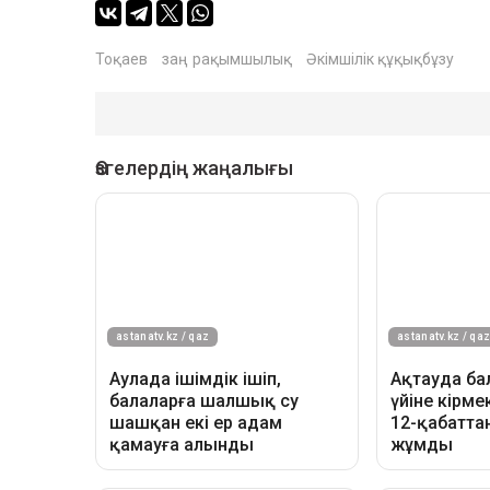
Тоқаев
заң
рақымшылық
Әкімшілік құқықбұзу