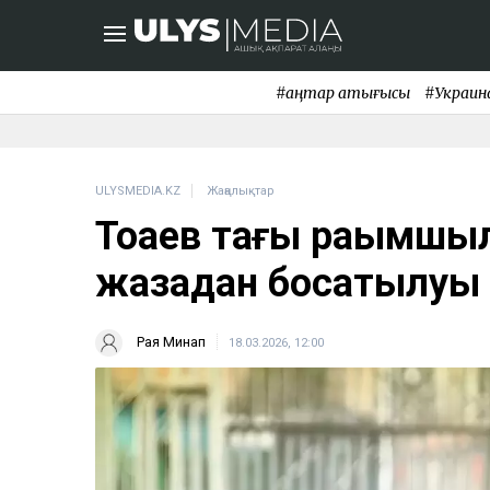
#қаңтар қақтығысы
#Украин
ULYSMEDIA.KZ
Жаңалықтар
Тоқаев тағы рақымшы
жазадан босатылуы 
Рая Минап
18.03.2026, 12:00