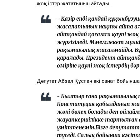
жоқ істер жататынын айтады.
- Қазір енді қандай құқықб
жасалатынын нақты айта ал
айтқандай қоғамға қаупі жо
жүргізіледі. Ммемлекет мүлкі
рақымшылық жасалмайды. Бұ
қаралады. Президент айтқан
өміріне қаупі жоқ істердің бәр
Депутат Абзал Құспан екі санат бойынш
- Былтыр ғана рақымшылық т
Конституция қабылданып жа
жөні бөлек болады деп ойлай
жауапкершілікке тартылған а
үміттенемін.Бізге депутатт
түседі. Салық бойынша кәсіпк