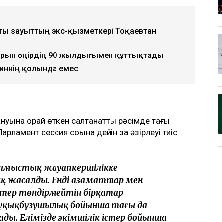
сты зауыттың экс-қызметкері Тоқаевтан
арын өңірдің 90 жылдығымен құттықтады
иннің қолында емес
нуына орай өткен салтанатты рәсімде тағы
амент сессия соңына дейін заң әзірлеуі тиіс
 қылмыстық жауапкершілікке
 жасалды. Енді азаматтар мен
қатер төндірмейтін бірқатар
құқықбұзушылық бойынша тағы да
ы. Елімізде әкімшілік істер бойынша