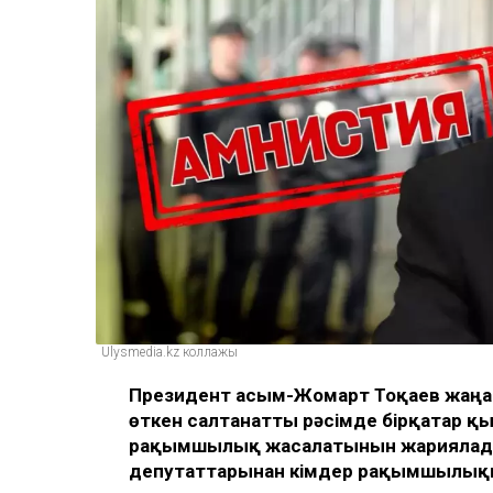
Ulysmedia.kz коллажы
Президент Қасым-Жомарт Тоқаев жаң
өткен салтанатты рәсімде бірқатар қ
рақымшылық жасалатынын жариялад
депутаттарынан кімдер рақымшылыққа 