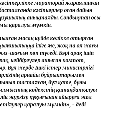
кәсіпкерлікке мораторий жарияланған
басталғанда кәсіпкерлер оған дайын
 бұзушылық анықталды. Сондықтан осы
ы қаралуы мүмкін.
тылған масаң күйде көлікке отырған
ақымшылыққа іліге ме, жоқ па ол жағы
рыз-шағым көп түседі. Бәрі арақ ішіп
рақ, кейбіреулер ашыған компот,
. Бұл жерде Ішкі істер министрлігі
трлігінің арнайы бұйрықтарымен
ынып тасталған, бұл қате, бұны
 Қылмыстық кодекстің қатаңдатылуы
өлік жүргізу құқығынан айыруға жол
тілулер қаралуы мүмкін», - деді