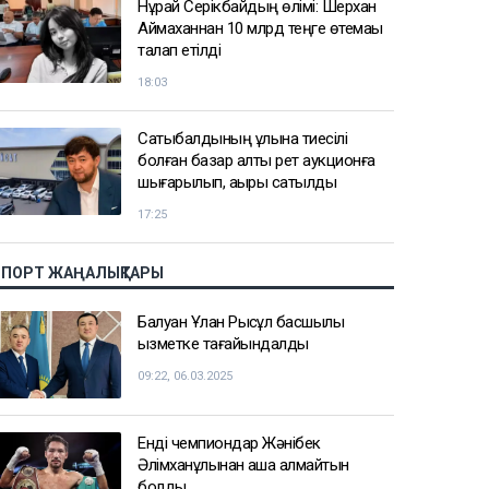
Нұрай Серікбайдың өлімі: Шерхан
Аймаханнан 10 млрд теңге өтемақы
талап етілді
18:03
Сатыбалдының ұлына тиесілі
болған базар алты рет аукционға
шығарылып, ақыры сатылды
17:25
СПОРТ ЖАҢАЛЫҚТАРЫ
Балуан Ұлан Рысқұл басшылық
қызметке тағайындалды
09:22, 06.03.2025
Енді чемпиондар Жәнібек
Әлімханұлынан қаша алмайтын
болды