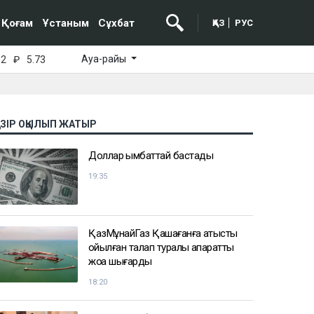
Қоғам
Ұстаным
Сұхбат
ҚАЗ
РУС
Ауа-райы
52
₽
5.73
АЗІР ОҚЫЛЫП ЖАТЫР
Доллар қымбаттай бастады
19:35
ҚазМұнайГаз Қашағанға қатысты
қойылған талап туралы ақпаратты
жоққа шығарды
18:20