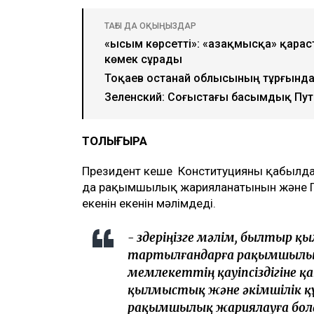
ТАҒЫ ДА ОҚЫҢЫЗДАР
«Қысым көрсетті»: «Қазақмысқа» қара
көмек сұрады
Тоқаев Қостанай облысының тұрғынд
Зеленский: Соғыстағы басымдық Пут
ТОЛЫҒЫРАҚ
Президент кеше Конституцияның қабылда
да рақымшылық жарияланатынын және Парл
екенін екенін мәлімдеді.
- Өздеріңізге мәлім, былтыр
тартылғандарға рақымшылық
мемлекеттің қауіпсіздігіне 
қылмыстық және әкімшілік 
рақымшылық жариялауға болад