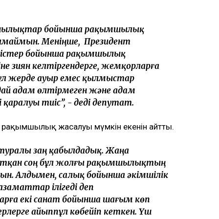
ұзушылықтар бойынша рақымшылық
маймын. Меніңше, Президент
қ істер бойынша рақымшылық
не зиян келтіргендерге, жемқорларға
л жерде ауыр емес қылмыстар
дай адам өлтірмеген және адам
і қаралуы тиіс”, - деді депутат.
а рақымшылық жасалуы мүмкін екенін айтты.
уралы заң қабылдадық. Жаңа
тқан соң бұл жолғы рақымшылықтың
мын. Алдымен, салық бойынша әкімшілік
заматтар ілігеді деп
арға екі санат бойынша шағым көп
ерлерге айыппұл көбейіп кеткен. Үш