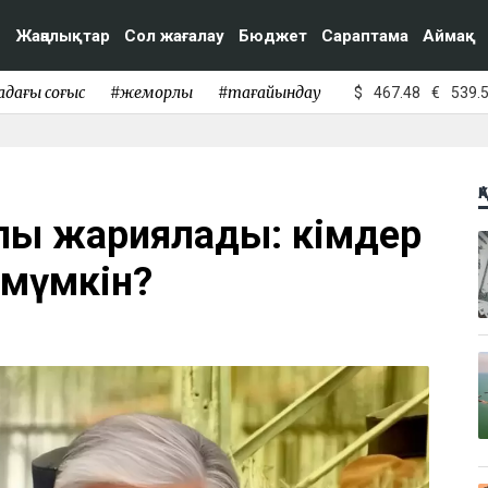
Жаңалықтар
Сол жағалау
Бюджет
Сараптама
Аймақ
адағы соғыс
#жемқорлық
#тағайындау
$
467.48
€
539.
Қ
лық жариялады: кімдер
мүмкін?