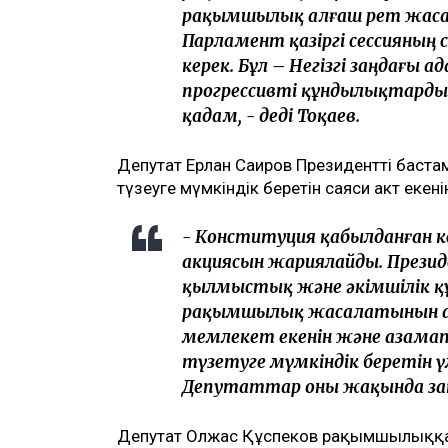
рақымшылық алғаш рет жаса
Парламент қазіргі сессияның 
керек. Бұл – Негізгі заңдағы 
прогрессивті құндылықтард
қадам, - деді Тоқаев.
Депутат Ерлан Саиров Президенттің баста
түзеуге мүмкіндік беретін саяси акт екені
- Конституция қабылданған 
акциясын жариялайды. Презид
қылмыстық және әкімшілік 
рақымшылық жасалатынын ай
мемлекет екенін және азамат
түзетуге мүмкіндік беретін 
Депутаттар оны жақында заң 
Депутат Олжас Құспеков рақымшылыққа а