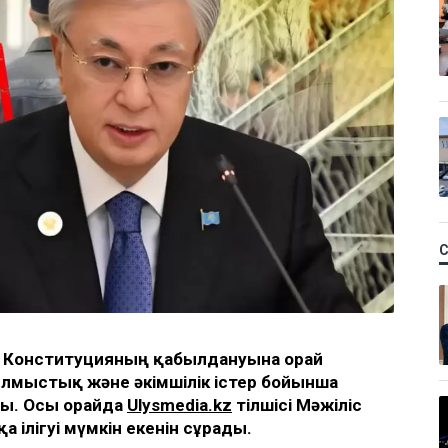
а Конституцияның қабылдануына орай
ылмыстық және әкімшілік істер бойынша
ы. Осы орайда
Ulysmedia.kz
тілшісі Мәжіліс
ілігуі мүмкін екенін сұрады.