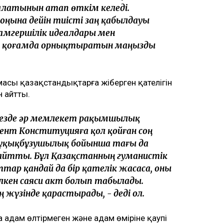
латынын атап өткім келеді.
соңына дейін тиісті заң қабылдауы
адамгершілік идеалдары мен
ы қоғамда орнықтыратын маңызды
масы қазақстандықтарға жіберген қателігін
н айтты.
кезде әр мемлекет рақымшылық
ент Конституцияға қол қойған соң
құқықбұзушылық бойынша тағы да
тты. Бұл Қазақстанның гуманистік
тар қандай да бір қателік жасаса, оны
үлкен саяси акт болып табылады.
жүзінде қарастырады, - деді ол.
дам өлтірмеген және адам өміріне қаупі