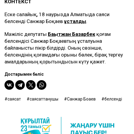
КОНТЕКСТ
Еске салайық, 18 наурызда Алматыда саяси
белсенді Санжар Боқаев
ұсталды
.
Мәжіліс депутаты
Бақытжан Базарбек
қоғам
белсендісі Санжар Боқаевтың ұсталуына
байланысты пікір білдірді. Оның сөзінше,
белсендінің қоғамдағы орыны бөлек, бірақ тергеу
амалдарының қорытындысын күту қажет.
Достарыңмен бөліс
саясат
саясаттанушы
Санжар Боқаев
белсенді