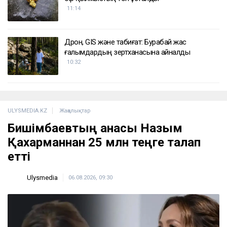
ҚАЗІР ОҚЫЛЫП ЖАТЫР
Қазақстандағы табиғи паркте вольфрам
өндіріле бастайды
12:45
Рақышев миллиондаған шығынға байланысты
дивиденд ала алмайды
11:53
Қазақстанда алтынды заңсыз өндірген тағы
бір қылмыстық топ ұсталды
11:14