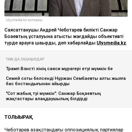
Ulysmedia.kz коллажы
Саясаттанушы Андрей Чеботарев билікті Санжар
Боқаевтың ұсталуына қатысты жағдайды объективті
түрде қарауға шақырды, деп хабарлайды
Ulysmedia.kz
.
ТАҒЫ ДА ОҚЫҢЫЗДАР
Трамп Вэнсті өзінің саяси мұрагері етуі мүмкін бе
Семей соты белсенді Нұржан Сембаевты алты жылға
бас бостандығынан айырды
"Сот жабық өтуі мүмкін": Санжар Боқаевтың
жақтастары алаңдаушылық білдірді
ТОЛЫҒЫРАҚ
Чеботарев Қазақстандағы оппозициялық партиялар