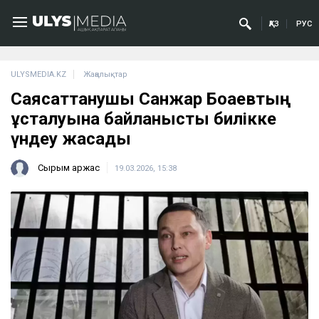
ҚАЗ
РУС
ULYSMEDIA.KZ
Жаңалықтар
Саясаттанушы Санжар Боқаевтың
ұсталуына байланысты билікке
үндеу жасады
Сырым Қаржас
19.03.2026, 15:38