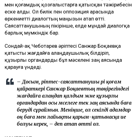
мен қоғамдық қозғалыстарға қатысқан тәжірибесін
еске алды. Ол билік пен оппозиция арасында
өркениетті диалогтың маңызын атап өтті.
Саясаттанушының пікірінше, елде мұндай диалогқа
барлық мүмкіндік бар.
Сондай-ақ Чеботарев әріптесі Санжар Боқаевқа
қатысты жағдайға алаңдаушылық білдіріп,
құзырлы органдарды бұл мәселені заң аясында
қарауға үндеді.
– Досым, әріптес-саясаттанушы әрі қоғам
қайраткері Санжар Боқаевтың төңірегіндегі
жағдайға алаңдап қалдым және құзырлы
органдардан осы мәселеге тек заң аясында баға
беруді сұраймын. Меніңше, ол секілді адамдар
оң баға мен лайықты қарым-қатынасқа ие
болуы керек, – деп атап өтті ол.