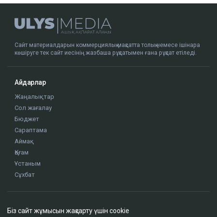
ҚАЗІР ОҚЫЛЫП ЖАТЫР
Қазақстандағы табиғи паркте вольфрам
өндіріле бастайды
12:45
Біз сайт жұмысын жақсарту үшін cookie