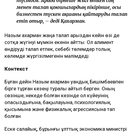
ажырасқаныма да, өз пікірімді айтқаныма да,
балалардың олармен араласқысы
келмейтініне де, – деді ол.
Қахарманның сөзінше, фитнес-клуб орналасқан
ғимарат Қуандық Бишімбаевтың анасы Альмира
Нұрлыбекованың атына рәсімделген. Ал Қахарман
бизнесті сенімгерлік басқару шарты негізінде
жүргізген.
Енді осы келісім оның үстінен қаржылық талап
қоюға негіз болып отыр.
– Ол кезде өзімді керемет отбасына келдім
деп ойладым және ешқандай қауіп-қатерді
байқамадым. Қазір сенімгерлік басқару
шартының тұзаққа айналуы мүмкін екенін
түсіндім. Арада бірнеше жыл өткен соң
менен талап қоюшылардың пікірінше, осы
бизнестен түскен ақшаны қайтаруды талап