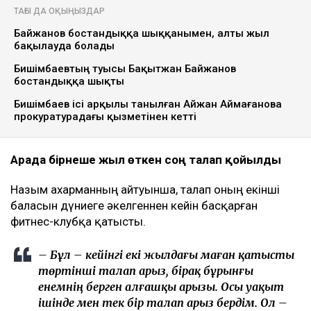
Ulysmedia коллажы
Назым Қахарман бұрынғы күйеуі Қуандық
Бишімбаевтың анасы өзіне қатысты 25 млн теңгеге
жуық сома өндіру туралы талап арыз бергенін
мәлімдеді. Оның айтуынша, бұл – сотталған экс-
министрдің отбасы кейінгі екі жылда өзіне қарсы
берген төртінші талап арыз, деп
хабарлайды
Ulysmedia.kz
.
ТАҒЫ ДА ОҚЫҢЫЗДАР