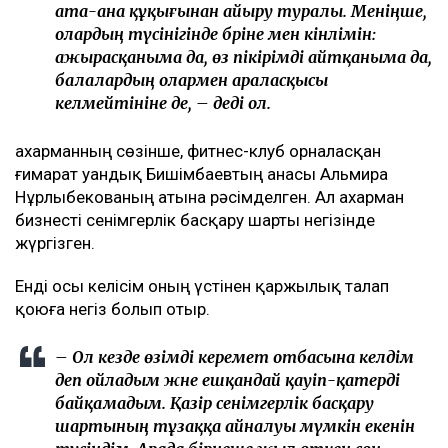
Байжанов бостандыққа шыққанымен, алты жыл
бақылауда болады
Бишімбаевтың туысы Бақытжан Байжанов
бостандыққа шықты
Бишімбаев ісі арқылы танылған Айжан Аймағанова
прокуратурадағы қызметінен кетті
Арада бірнеше жыл өткен соң талап қойылды
Назым Қахарманның айтуынша, талап оның екінші
баласын дүниеге әкелгеннен кейін басқарған
фитнес-клубқа қатысты.
– Бұл – кейінгі екі жылдағы маған қатысты
төртінші талап арыз, бірақ бұрынғы
енемнің берген алғашқы арызы. Осы уақыт
ішінде мен тек бір талап арыз бердім. Ол –
ата-ана құқығынан айыру туралы. Меніңше,
олардың түсінігінде бәріне мен кінәлімін: