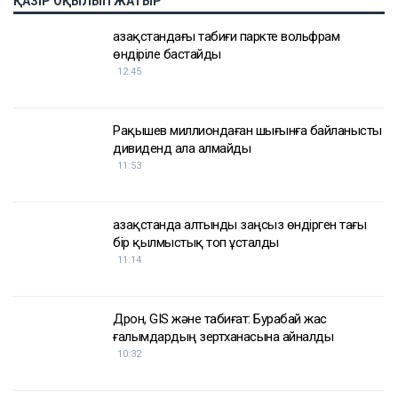
жазасын өтеп жатыр. Бұған дейін ол сыбайлас
жемқорлық ісі бойынша да сотталған.
Достарыңмен бөліс
Қуандық Бишімбаев
Назым Қахарман