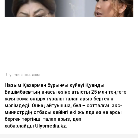
Дрон, GIS және табиғат: Бурабай жас
ғалымдардың зертханасына айналды
10:32
ULYSMEDIA.KZ
Жаңалықтар
Бишімбаевтың анасы Назым
Қахарманнан 25 млн теңге талап
етті
Ulysmedia
06.08.2026, 09:30