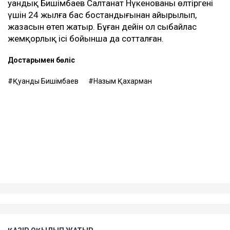
етіп отыр, – деді Қахарман.
Назым Қахарман жаңа талап арыздан кейін өзі де
сотқа жүгінуі мүмкін екенін айтты. Ол алимент
өндіруді талап етпек, себебі төлемдер толық
көлемде жүргізілмегенін мәлімдеді.
Контекст
Бұған дейін Назым Қахарман Қуандық Бишімбаевпен
бірге тұрған кезеңі туралы айтып берген. Оның
сөзінше, некеде болған кезінде ол күйеуінің
опасыздығына, бақылауына, психологиялық
қысымына және физикалық агрессиясына тап
болған.
Еске салайық, бұрынғы ұлттық экономика министрі
Қуандық Бишімбаев Салтанат Нүкенованы өлтіргені
үшін 24 жылға бас бостандығынан айырылып,