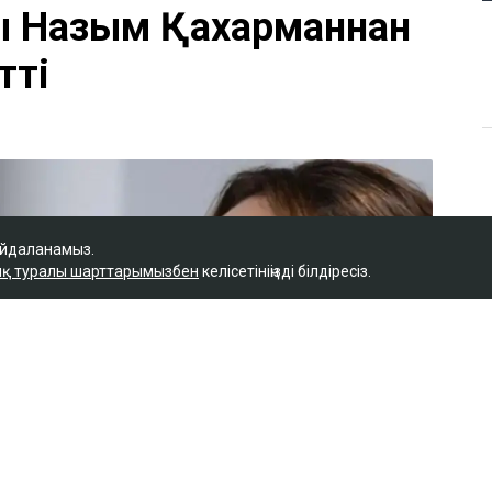
айдаланамыз.
қ туралы шарттарымызбен
келісетініңізді білдіресіз.
Қ
ы Назым Қахарманнан
тті