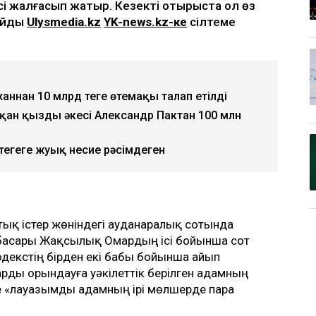
і жалғасып жатыр. Кезекті отырыста ол өз
лайды
Ulysmedia.kz
YK-news.kz-ке
сілтеме
аннан 10 млрд теңге өтемақы талап етілді
қан қыздың әкесі Александр Пактан 100 млн
еңгеге жуық несие рәсімдеген
ық істер жөніндегі ауданаралық сотында
басары Жақсылық Омардың ісі бойынша сот
декстің бірден екі бабы бойынша айып
арды орындауға уәкілеттік берілген адамның
е «лауазымды адамның ірі мөлшерде пара