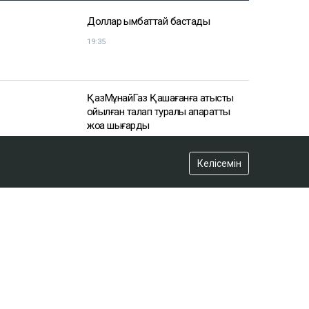
Келісемін
АЗІР ОҚЫЛЫП ЖАТЫР
Доллар қымбаттай бастады
19:35
ҚазМұнайГаз Қашағанға қатысты