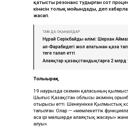
қатысты резонанс тудырған сот процес
кінәсін толық мойындады, деп хабар
жасап.
ТАҒЫ ДА ОҚЫҢЫЗДАР
Нұрай Серікбайдың өлімі: Шерхан Аймах
әл-Фарабидегі жол апатынан қаза тап
теңге талап етті
Алаяқтар қазақстандықтарға 2 млрд т
Толығырақ
19 наурызда Өскемен қаласының қылмыст
Шығыс Қазақстан облысы әкімінің орын
отырысы өтті. Шенеунікке Қылмыстық ко
тағылған. Олар — «мемлекеттік функциял
аса ірі мөлшерде алаяқтық жасауы» жән
алуы».