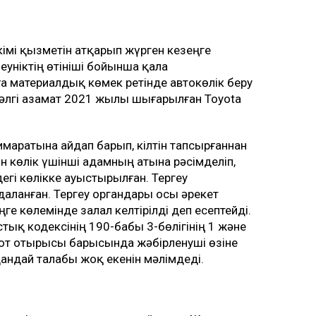
кімі қызметін атқарып жүрген кезеңге
еуніктің өтініші бойынша қала
ға материалдық көмек ретінде автокөлік беру
н әлгі азамат 2021 жылы шығарылған Toyota
ғимаратына айдап барып, кілтін тапсырғаннан
йін көлік үшінші адамның атына рәсімделіп,
егі көлікке ауыстырылған. Тергеу
даланған. Тергеу органдары осы әрекет
ге көлемінде залал келтірілді деп есептейді.
ық кодексінің 190-бабы 3-бөлігінің 1 және
от отырысы барысында жәбірленуші өзіне
қандай талабы жоқ екенін мәлімдеді.