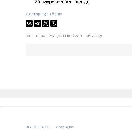
26 наурызға белгіленді.
Достарыңмен бөліс
сот
пара
Жақсылық Омар
айыптау