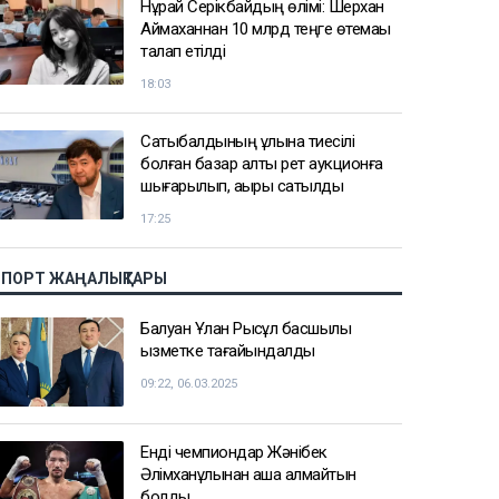
Нұрай Серікбайдың өлімі: Шерхан
Аймаханнан 10 млрд теңге өтемақы
талап етілді
18:03
Сатыбалдының ұлына тиесілі
болған базар алты рет аукционға
шығарылып, ақыры сатылды
17:25
СПОРТ ЖАҢАЛЫҚТАРЫ
Балуан Ұлан Рысқұл басшылық
қызметке тағайындалды
09:22, 06.03.2025
Енді чемпиондар Жәнібек
Әлімханұлынан қаша алмайтын
болды