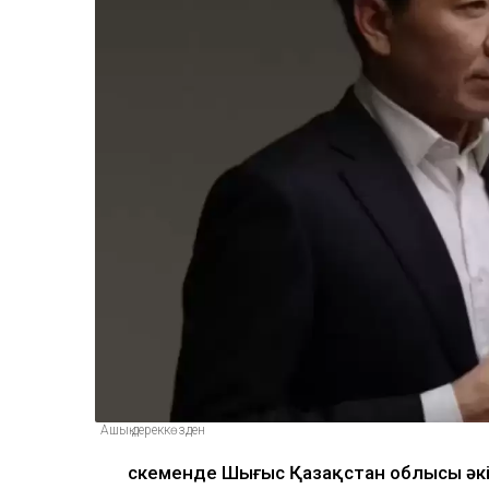
Ашық дереккөзден
Өскеменде Шығыс Қазақстан облысы әк