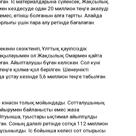
ған. Іс материалдарына сүйенсек, Жақсылық
імен кездесуде одан 20 миллион теңге әкелуді
мес, өтініш болғанын алға тартты. Алайда
лығы үшін пара алу ретінде бағалаған.
кенін сезіктеніп, Ұлттық қауіпсіздік
 бақылауымен ол Жақсылық Омармен қайта
ған. Айыпталушы бұған келіскен. Сол күні
теңге қолма-қол берілген. Шенеунікті
ұстау кезінде 5,6 миллион теңге табылған.
 кінәсін толық мойындады. Сотталушының
айырумен байланысты емес жаза
йтуынша, туыстары ықтимал айыппұлды
ан. Соның дәлелі ретінде сотқа 112 миллион
ді ұсынылды. Іс бойынша келесі сот отырысы