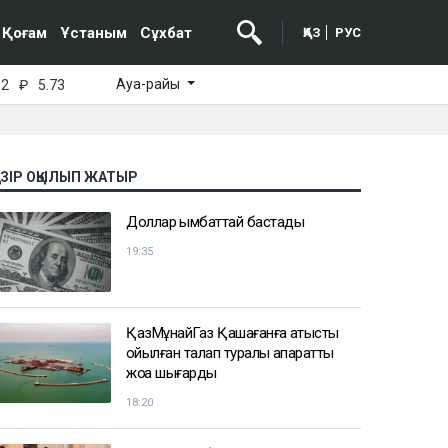
Қоғам
Ұстаным
Сұхбат
ҚАЗ
РУС
Ауа-райы
52
₽
5.73
АЗІР ОҚЫЛЫП ЖАТЫР
Доллар қымбаттай бастады
19:35
ҚазМұнайГаз Қашағанға қатысты
қойылған талап туралы ақпаратты
жоққа шығарды
18:20