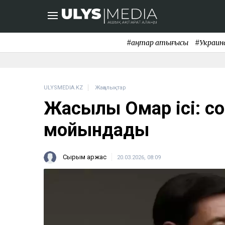
#қаңтар қақтығысы
#Украин
ULYSMEDIA.KZ
Жаңалықтар
Жақсылық Омар ісі: со
мойындады
Сырым Қаржас
20.03.2026, 08:09