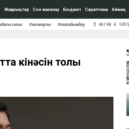
Жаңалықтар
Сол жағалау
Бюджет
Сараптама
Аймақ
адағы соғыс
#жемқорлық
#тағайындау
$
467.48
€
539.
Қ
тта кінәсін толық