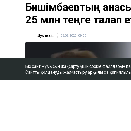
Біз сайт жұмысын жақсарту үшін cookie файлдарын п
Сайтты қолдануды жалғастыру арқылы сіз
құпиялылы
ULYSMEDIA.KZ
Жаңалықтар
Бишімбаевтың анас
25 млн теңге талап е
Ulysmedia
06.08.2026, 09:30