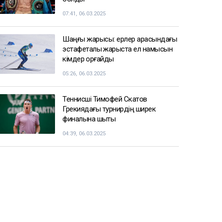
07:41, 06.03.2025
Шаңғы жарысы: ерлер арасындағы
эстафеталық жарыста ел намысын
кімдер қорғайды
05:26, 06.03.2025
Теннисші Тимофей Скатов
Грекиядағы турнирдің ширек
финалына шықты
04:39, 06.03.2025