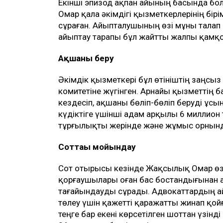
Екінші эпизод ақпан айының басында бол
Омар қала әкімдігі қызметкерлерінің бір
сұраған. Айыпталушының өзі мұны талап е
айыптау тарапы бұл жайтты жалпы қамқор
Ақшаны беру
Әкімдік қызметкері бұл өтініштің заңсыз е
комитетіне жүгінген. Арнайы қызметтің
кездесіп, ақшаны бөліп-бөліп беруді ұсын
күдіктіге үшінші адам арқылы 6 миллион 
тұрғылықты жерінде және жұмыс орнында 
Соттағы мойындау
Сот отырысы кезінде Жақсылық Омар өз
қорғаушылары оған бас бостандығынан 
тағайындауды сұрады. Адвокаттардың а
төлеу үшін қажетті қаражатты жинап қойғ
теңге бар екені көрсетілген шоттан үзін