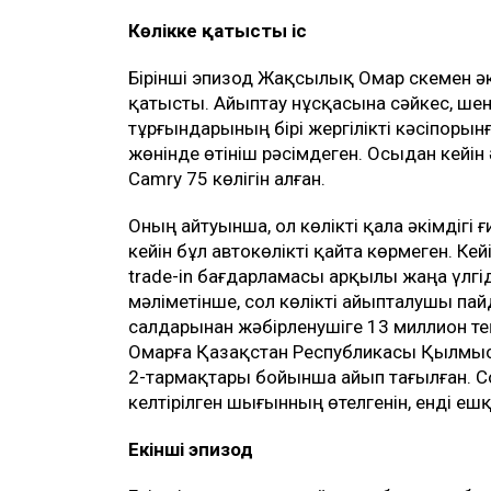
Көлікке қатысты іс
Бірінші эпизод Жақсылық Омар Өскемен ә
қатысты. Айыптау нұсқасына сәйкес, шен
тұрғындарының бірі жергілікті кәсіпорын
жөнінде өтініш рәсімдеген. Осыдан кейі
Camry 75 көлігін алған.
Оның айтуынша, ол көлікті қала әкімдігі 
кейін бұл автокөлікті қайта көрмеген. Ке
trade-in бағдарламасы арқылы жаңа үлгід
мәліметінше, сол көлікті айыпталушы пай
салдарынан жәбірленушіге 13 миллион тең
Омарға Қазақстан Республикасы Қылмыст
2-тармақтары бойынша айып тағылған. С
келтірілген шығынның өтелгенін, енді еш
Екінші эпизод