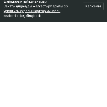
файлдарын пайдаланамыз.
Келісемін
Сайтты қолдануды жалғастыру арқылы сіз
құпиялылық туралы шарттарымызбен
келісетініңізді білдіресіз.
ҚАЗІР ОҚЫЛЫП ЖАТЫР
Доллар бағамы үш күн қатарынан төмендеді
кеше, 18:52