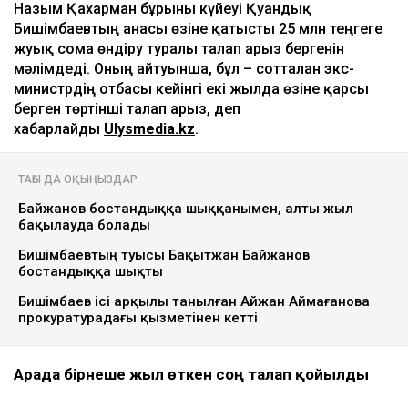
Назым Қахарман бұрынғы күйеуі Қуандық
Бишімбаевтың анасы өзіне қатысты 25 млн теңгеге
жуық сома өндіру туралы талап арыз бергенін
мәлімдеді. Оның айтуынша, бұл – сотталған экс-
министрдің отбасы кейінгі екі жылда өзіне қарсы
берген төртінші талап арыз, деп
хабарлайды
Ulysmedia.kz
.
ТАҒЫ ДА ОҚЫҢЫЗДАР
Байжанов бостандыққа шыққанымен, алты жыл
бақылауда болады
Бишімбаевтың туысы Бақытжан Байжанов
бостандыққа шықты
Бишімбаев ісі арқылы танылған Айжан Аймағанова
прокуратурадағы қызметінен кетті
Арада бірнеше жыл өткен соң талап қойылды