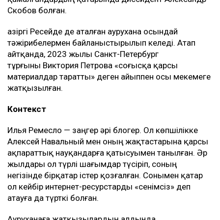
Скобов болған.
Қазіргі Ресейде де аталған аурухана осындай
тәжірибелермен байланыстырылып келеді. Атап
айтқанда, 2023 жылы Санкт-Петербург
тұрғыны Виктория Петрова «соғысқа қарсы
материалдар таратты» деген айыппен осы мекемеге
жатқызылған.
Контекст
Илья Ремесло — заңгер әрі блогер. Ол көпшілікке
Алексей Навальный мен оның жақтастарына қарсы
ақпараттық науқандарға қатысуымен танылған. Әр
жылдары ол түрлі шағымдар түсіріп, соның
негізінде бірқатар істер қозғалған. Сонымен қатар
ол кейбір интернет-ресурстарды «сенімсіз» деп
атауға да түрткі болған.
Ауруханаға жатқызылардың алдында