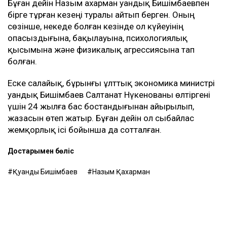
Бұған дейін Назым Қахарман Қуандық Бишімбаевпен
бірге тұрған кезеңі туралы айтып берген. Оның
сөзінше, некеде болған кезінде ол күйеуінің
опасыздығына, бақылауына, психологиялық
қысымына және физикалық агрессиясына тап
болған.
Еске салайық, бұрынғы ұлттық экономика министрі
Қуандық Бишімбаев Салтанат Нүкенованы өлтіргені
үшін 24 жылға бас бостандығынан айырылып,
жазасын өтеп жатыр. Бұған дейін ол сыбайлас
жемқорлық ісі бойынша да сотталған.
Достарыңмен бөліс
Қуандық Бишімбаев
Назым Қахарман