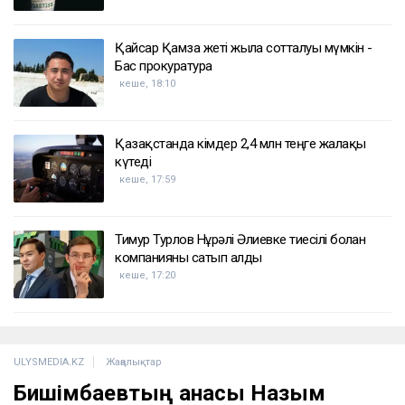
Қайсар Қамза жеті жылға сотталуы мүмкін -
Бас прокуратура
кеше, 18:10
Қазақстанда кімдер 2,4 млн теңге жалақы
күтеді
кеше, 17:59
Тимур Турлов Нұрәлі Әлиевке тиесілі болған
компанияны сатып алды
кеше, 17:20
ULYSMEDIA.KZ
Жаңалықтар
Бишімбаевтың анасы Назым