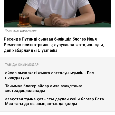
Фото: ашық дереккөзден
Ресейде Путинді сынаған билікшіл блогер Илья
Ремесло психиатриялық ауруханаға жатқызылды,
деп хабарлайды Ulysmedia.
ТАҒЫ ДА ОҚЫҢЫЗДАР
Қайсар Қамза жеті жылға сотталуы мүмкін - Бас
прокуратура
Танымал блогер Қайсар Қамза Қазақстанға
экстрадицияланады
Қазақстан туына қатысты даудан кейін блогер Бота
Миа тағы да сынның астында қалды