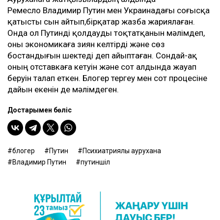
Ремесло Владимир Путин мен Украинадағы соғысқа
қатысты сын айтып,бірқатар жазба жариялаған.
Онда ол Путинді қолдауды тоқтатқанын мәлімдеп,
оны экономикаға зиян келтірді және сөз
бостандығын шектеді деп айыптаған. Сондай-ақ
оның отставкаға кетуін және сот алдында жауап
беруін талап еткен. Блогер тергеу мен сот процесіне
дайын екенін де мәлімдеген.
Достарыңмен бөліс
блогер
Путин
Психиатриялық аурухана
Владимир Путин
путиншіл