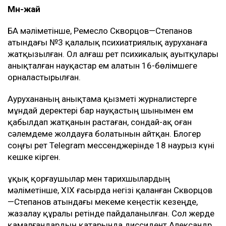
Мән-жай
БАҚ мәліметінше, Ремесло Скворцов—Степанов
атындағы №3 қалалық психиатриялық ауруханаға
жатқызылған. Ол алғаш рет психикалық ауытқулары
анықталған науқастар ем алатын 16-бөлімшеге
орналастырылған.
Аурухананың анықтама қызметі журналистерге
мұндай деректері бар науқастың шынымен ем
қабылдап жатқанын растаған, сондай-ақ оған
сәлемдеме жолдауға болатынын айтқан. Блогер
соңғы рет Telegram мессенджерінде 18 наурыз күні
кешке кірген.
Құқық қорғаушылар мен тарихшылардың
мәліметінше, ХІХ ғасырда негізі қаланған Скворцов
—Степанов атындағы мекеме кеңестік кезеңде,
жазалау құралы ретінде пайдаланылған. Сол жерде
қамалғандардың қатарында диссидент Александр