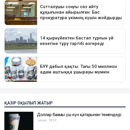
ҚАЗІР ОҚЫЛЫП ЖАТЫР
Доллар бағамы үш күн қатарынан төмендеді
кеше, 18:52