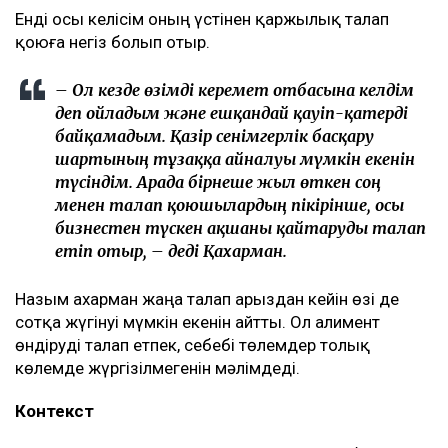
Енді осы келісім оның үстінен қаржылық талап
қоюға негіз болып отыр.
– Ол кезде өзімді керемет отбасына келдім
деп ойладым және ешқандай қауіп-қатерді
байқамадым. Қазір сенімгерлік басқару
шартының тұзаққа айналуы мүмкін екенін
түсіндім. Арада бірнеше жыл өткен соң
менен талап қоюшылардың пікірінше, осы
бизнестен түскен ақшаны қайтаруды талап
етіп отыр, – деді Қахарман.
Назым Қахарман жаңа талап арыздан кейін өзі де
сотқа жүгінуі мүмкін екенін айтты. Ол алимент
өндіруді талап етпек, себебі төлемдер толық
көлемде жүргізілмегенін мәлімдеді.
Контекст