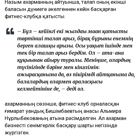
Назым Қахарманның айтуынша, талап оның екінші
баласын дүниеге әкелгеннен кейін басқарған
фитнес-клубқа қатысты.
– Бұл – кейінгі екі жылдағы маған қатысты
төртінші талап арыз, бірақ бұрынғы енемнің
берген алғашқы арызы. Осы уақыт ішінде мен
тек бір талап арыз бердім. Ол – ата-ана
құқығынан айыру туралы. Меніңше, олардың
түсінігінде бәріне мен кінәлімін:
ажырасқаныма да, өз пікірімді айтқаныма да,
балалардың олармен араласқысы
келмейтініне де, – деді ол.
Қахарманның сөзінше, фитнес-клуб орналасқан
ғимарат Қуандық Бишімбаевтың анасы Альмира
Нұрлыбекованың атына рәсімделген. Ал Қахарман
бизнесті сенімгерлік басқару шарты негізінде
жүргізген.