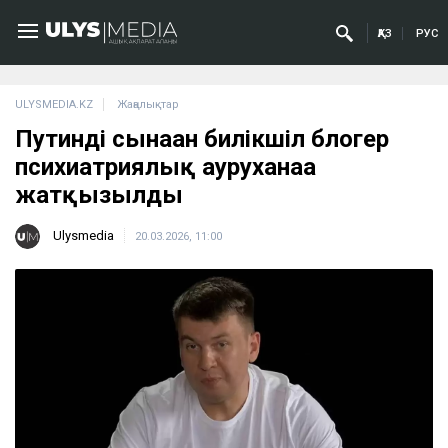
ҚАЗ
РУС
ULYSMEDIA.KZ
Жаңалықтар
Путинді сынаған билікшіл блогер
психиатриялық ауруханаға
жатқызылды
Ulysmedia
20.03.2026, 11:00